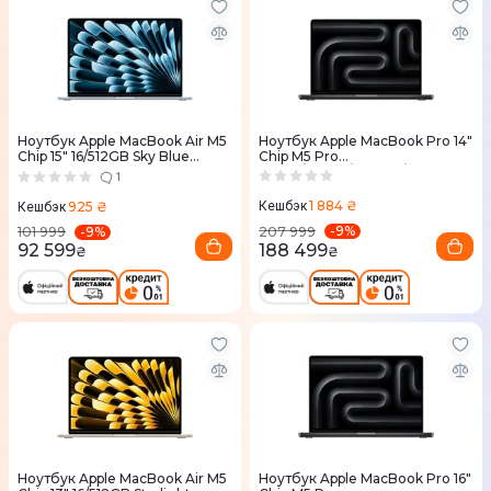
Ноутбук Apple MacBook Air M5
Ноутбук Apple MacBook Pro 14"
Chip 15" 16/512GB Sky Blue
Chip M5 Pro
(MDVQ4) 2026
15CPU/16GPU/24RAM/2TB
1
Space Black (MJLW4) 2026
1 884 ₴
925 ₴
Кешбэк
Кешбэк
-
9
%
-
9
%
207 999
101 999
188 499
92 599
₴
₴
Ноутбук Apple MacBook Air M5
Ноутбук Apple MacBook Pro 16"