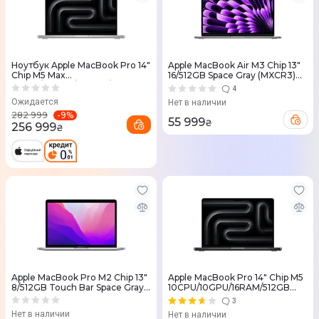
Ноутбук Apple MacBook Pro 14"
Apple MacBook Air M3 Chip 13"
Chip M5 Max
16/512GB Space Gray (MXCR3)
18CPU/32GPU/36RAM/2TB
2024
4
Silver (MGDQ4) 2026
Ожидается
Нет в наличии
-
9
%
282 999
55 999
₴
256 999
₴
Apple MacBook Pro M2 Chip 13"
Apple MacBook Pro 14" Chip M5
8/512GB Touch Bar Space Gray
10CPU/10GPU/16RAM/512GB
(MNEJ3) 2022
Space Black (MDE04) 2025
3
Нет в наличии
Нет в наличии