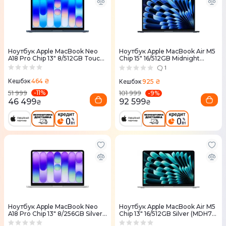
Ноутбук Apple MacBook Neo
Ноутбук Apple MacBook Air M5
A18 Pro Chip 13" 8/512GB Touch
Chip 15" 16/512GB Midnight
ID Indigo (MHFG4) 2026
(MDVH4) 2026
1
464 ₴
925 ₴
Кешбэк
Кешбэк
-
11
%
-
9
%
51 999
101 999
46 499
92 599
₴
₴
Ноутбук Apple MacBook Neo
Ноутбук Apple MacBook Air M5
A18 Pro Chip 13" 8/256GB Silver
Chip 13" 16/512GB Silver (MDH74)
(MHFA4) 2026
2026