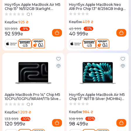
Ноутбук Apple MacBook Air M5
Ноутбук Apple MacBook Neo
Chip 15" 16/512GB Starlight
A18 Pro Chip 13" 8/256GB Indigo
(MDVD4) 2026
(MHFF4) 2026
1
409 ₴
925 ₴
Кешбэк
Кешбэк
-
11
%
-
9
%
45 999
101 999
40 999
92 599
₴
₴
Apple MacBook Pro 14" Chip M5
Ноутбук Apple MacBook Air M5
10CPU/10GPU/16RAM/1Tb Silver
Chip 13" 16/1TB Silver (MDH84)
(MDE54) 2025
2026
3
984 ₴
1 209 ₴
Кешбэк
Кешбэк
-
10
%
-
10
%
108 999
133 999
98 499
120 999
₴
₴