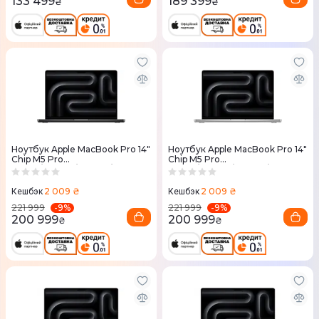
133 499
189 399
₴
₴
Ноутбук Apple MacBook Pro 14"
Ноутбук Apple MacBook Pro 14"
Chip M5 Pro
Chip M5 Pro
18CPU/20GPU/24RAM/2TB
18CPU/20GPU/24RAM/2TB
Space Black (MGDT4) 2026
Silver (MGDP4) 2026
2 009 ₴
2 009 ₴
Кешбэк
Кешбэк
-
9
%
-
9
%
221 999
221 999
200 999
200 999
₴
₴