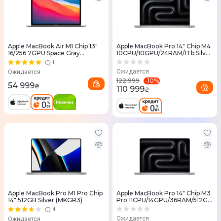
Apple MacBook Air M1 Chip 13"
Apple MacBook Pro 14" Chip M4
16/256 7GPU Space Gray
10CPU/10GPU/24RAM/1Tb Silver
(Z124000MM) Custom 2020
(MCX14) 2024
1
Ожидается
Ожидается
-
10
%
122 999
54 999
₴
110 999
₴
Apple MacBook Pro M1 Pro Chip
Apple MacBook Pro 14" Chip M3
14" 512GB Silver (MKGR3)
Pro 11CPU/14GPU/36RAM/512GB
Silver (Z1AX0024M) 2023
4
Custom
Ожидается
Ожидается