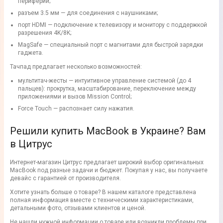
периферии;
разъем 3.5 мм — для соединения с наушниками;
порт HDMI — подключение к телевизору и монитору с поддержкой
разрешения 4K/8K;
MagSafe — специальный порт с магнитами для быстрой зарядки
гаджета.
Тачпад предлагает несколько возможностей:
мультитач-жесты — интуитивное управление системой (до 4
пальцев): прокрутка, масштабирование, переключение между
приложениями и вызов Mission Control;
Force Touch — распознает силу нажатия.
Решили купить MacBook в Украине? Вам
в Цитрус
Интернет-магазин Цитрус предлагает широкий выбор оригинальных
MacBook под разные задачи и бюджет. Покупая у нас, вы получаете
девайс с гарантией от производителя.
Хотите узнать больше о товаре? В нашем каталоге представлена
полная информация вместе с техническими характеристиками,
детальными фото, отзывами клиентов и ценой.
Не нашли нужной информации о товаре или возникли проблемы при