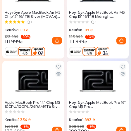
Ноутбук Apple MacBook Air M5
Ноутбук Apple MacBook Air M5
Chip 15" 16/1TB Silver (MDVA4)
Chip 15" 16/1TB Midnight
2026
(MDVK4) 2026
1
1
1 119 ₴
1 119 ₴
Кешбэк
Кешбэк
-
10
%
-
10
%
123 999
123 999
111 999
111 999
₴
₴
Apple MacBook Pro 14" Chip M5
Ноутбук Apple MacBook Pro 16"
10CPU/10GPU/24RAM/1Tb Silver
Chip M5 Pro
(MDE64) 2025
18CPU/20GPU/24RAM/1TB
Silver (MGE44) 2026
1 334 ₴
1 893 ₴
Кешбэк
Кешбэк
-
9
%
-
9
%
146 999
208 999