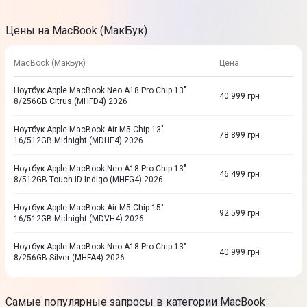
Цены на MacBook (МакБук)
MacBook (МакБук)
Цена
Ноутбук Apple MacBook Neo A18 Pro Chip 13"
40 999
грн
8/256GB Citrus (MHFD4) 2026
Ноутбук Apple MacBook Air M5 Chip 13"
78 899
грн
16/512GB Midnight (MDHE4) 2026
Ноутбук Apple MacBook Neo A18 Pro Chip 13"
46 499
грн
8/512GB Touch ID Indigo (MHFG4) 2026
Ноутбук Apple MacBook Air M5 Chip 15"
92 599
грн
16/512GB Midnight (MDVH4) 2026
Ноутбук Apple MacBook Neo A18 Pro Chip 13"
40 999
грн
8/256GB Silver (MHFA4) 2026
Самые популярные запросы в категории MacBook