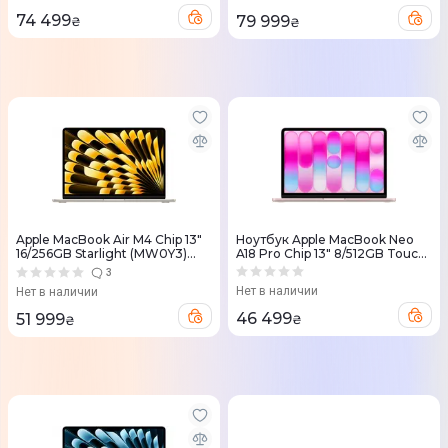
74 499
79 999
₴
₴
Apple MacBook Air M4 Chip 13"
Ноутбук Apple MacBook Neo
16/256GB Starlight (MW0Y3)
A18 Pro Chip 13" 8/512GB Touch
2025
ID Blush (MHFJ4) 2026
3
Нет в наличии
Нет в наличии
46 499
51 999
₴
₴