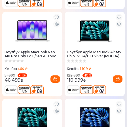
Ноутбук Apple MacBook Neo
Ноутбук Apple MacBook Air M5
A18 Pro Chip 13" 8/512GB Touch
Chip 13" 24/1TB Silver (MDH94)
ID Silver (MHFC4) 2026
2026
464 ₴
1 109 ₴
Кешбэк
Кешбэк
-
11
%
-
10
%
51 999
122 999
46 499
110 999
₴
₴