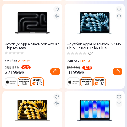
Ноутбук Apple MacBook Pro 16"
Ноутбук Apple MacBook Air M5
Chip M5 Max
Chip 15" 16/1TB Sky Blue
18CPU/32GPU/36RAM/2TB
(MDVT4) 2026
1
Space Black MGED4 2026
2 719 ₴
1 119 ₴
Кешбэк
Кешбэк
-
9
%
-
10
%
299 999
123 999
271 999
111 999
₴
₴