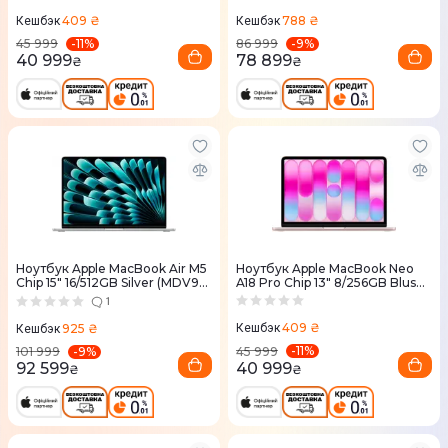
409 ₴
788 ₴
Кешбэк
Кешбэк
-
11
%
-
9
%
45 999
86 999
40 999
78 899
₴
₴
Ноутбук Apple MacBook Air M5
Ноутбук Apple MacBook Neo
Chip 15" 16/512GB Silver (MDV94)
A18 Pro Chip 13" 8/256GB Blush
2026
(MHFH4) 2026
1
409 ₴
925 ₴
Кешбэк
Кешбэк
-
11
%
-
9
%
45 999
101 999
40 999
92 599
₴
₴