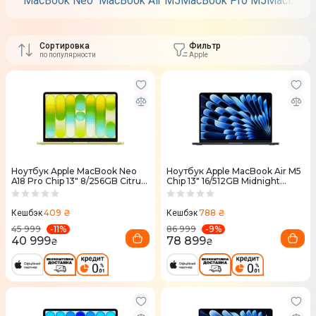
MacBook Neo
MacBook Air M5
MacBook Pro M5
MacBook 
Сортировка
Фильтр
по популярности
Apple
Ноутбук Apple MacBook Neo
Ноутбук Apple MacBook Air M5
A18 Pro Chip 13" 8/256GB Citrus
Chip 13" 16/512GB Midnight
(MHFD4) 2026
(MDHE4) 2026
409 ₴
788 ₴
Кешбэк
Кешбэк
-
11
%
-
9
%
45 999
86 999
40 999
78 899
₴
₴