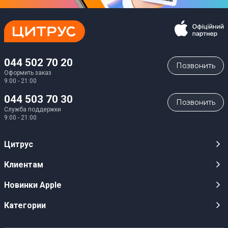
044 502 70 20
Позвонить
Оформить заказ
9:00 - 21:00
044 503 70 30
Позвонить
Служба поддержки
9:00 - 21:00
Цитрус
Карьера
Клиентам
Магазины
Публичные оферты
Новинки Apple
Для СМИ
Видеообзоры
iPhone 17
Категории
Оптовым клиентам
Акции, розыгрыши, призы
iPhone 17 Pro
Аудио
Служба поддержки клиентов