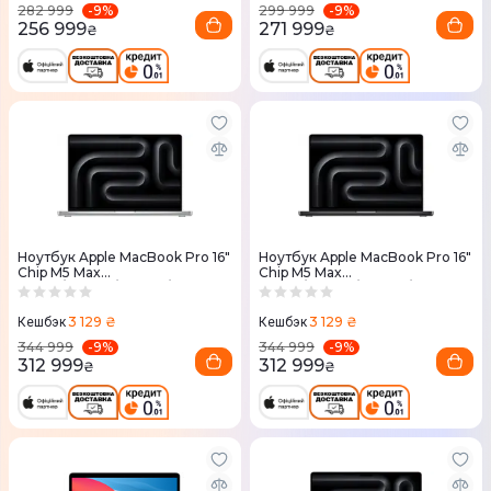
-
9
%
-
9
%
282 999
299 999
256 999
271 999
₴
₴
Ноутбук Apple MacBook Pro 16"
Ноутбук Apple MacBook Pro 16"
Chip M5 Max
Chip M5 Max
18CPU/40GPU/48RAM/2TB
18CPU/40GPU/48RAM/2TB
Silver (MGE94) 2026
Space Black (MGEE4) 2026
3 129 ₴
3 129 ₴
Кешбэк
Кешбэк
-
9
%
-
9
%
344 999
344 999
312 999
312 999
₴
₴