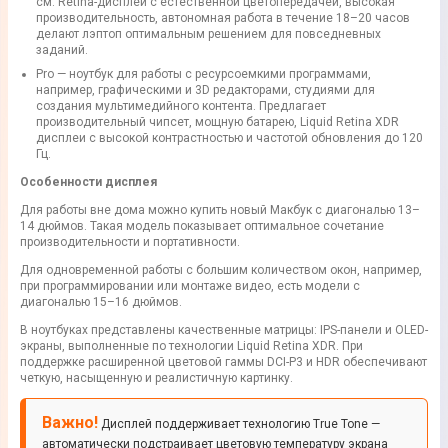
см. Retina-дисплей с естественной цветопередачей, высокая
производительность, автономная работа в течение 18–20 часов
делают лэптоп оптимальным решением для повседневных
заданий.
Pro — ноутбук для работы с ресурсоемкими программами,
например, графическими и 3D редакторами, студиями для
создания мультимедийного контента. Предлагает
производительный чипсет, мощную батарею, Liquid Retina XDR
дисплеи с высокой контрастностью и частотой обновления до 120
Гц.
Особенности дисплея
Для работы вне дома можно купить новый Макбук с диагональю 13–
14 дюймов. Такая модель показывает оптимальное сочетание
производительности и портативности.
Для одновременной работы с большим количеством окон, например,
при программировании или монтаже видео, есть модели с
диагональю 15–16 дюймов.
В ноутбуках представлены качественные матрицы: IPS-панели и OLED-
экраны, выполненные по технологии Liquid Retina XDR. При
поддержке расширенной цветовой гаммы DCI-P3 и HDR обеспечивают
четкую, насыщенную и реалистичную картинку.
Важно!
Дисплей поддерживает технологию True Tone —
автоматически подстраивает цветовую температуру экрана