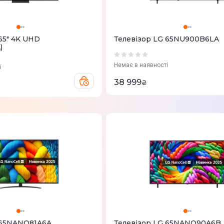
65" 4K UHD
Телевізор LG 65NU900B6LA
)
Немає в наявності
і
38 999
₴
 65NANO81A6A
Телевізор LG 65NANO90A6B