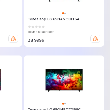
Телевізор LG 65NANO81T6A
Немає в наявності
38 999
₴
Телевізор LG 65QNED70B6C