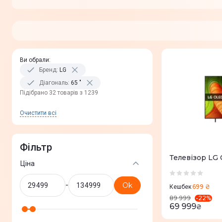
Ви обрали
:
Бренд
:
LG
Діагональ
:
65 "
Пiдiбрано 32 товарів з 1239
Очистити всi
Фільтр
Телевізор LG
Ціна
-
Ok
699 ₴
Кешбек
-
22
%
89 999
69 999
₴