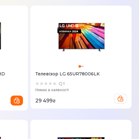
HD
Телевізор LG 65UR78006LK
1
Немає в наявності
29 499
₴