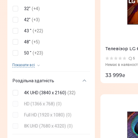
Haier
(
+
2
)
32"
(
+
4
)
Skyworth
(
+
1
)
42"
(
+
3
)
ERGO
(
+
6
)
43 "
(
+
22
)
2E
(
+
3
)
48"
(
+
5
)
Телевізор LG
Toshiba
(
+
2
)
50 "
(
+
23
)
5
SHARP
(
+
1
)
55 "
(
+
34
)
Немає в наявност
Показати всi
Akai
(
+
1
)
33 999
65 "
(
32
)
₴
Роздільна здатність
G-Plus
(
+
0
)
75 "
(
+
14
)
4К UHD (3840 x 2160)
(
32
)
Mystery
(
+
0
)
77"
(
+
8
)
HD (1366 x 768)
(
0
)
BRAVIS
(
+
0
)
83"
(
+
6
)
Full HD (1920 x 1080)
(
0
)
Vinga
(
+
0
)
85"
(
+
1
)
8K UHD (7680 x 4320)
(
0
)
Setup
(
+
0
)
86"
(
+
9
)