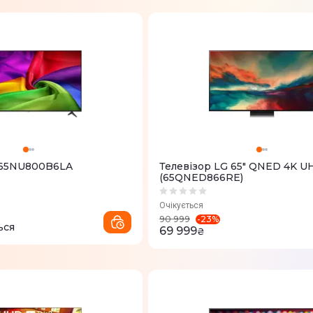
 65NU800B6LA
Телевізор LG 65" QNED 4K U
(65QNED866RE)
Очікується
-
23
%
90 999
ься
69 999
₴