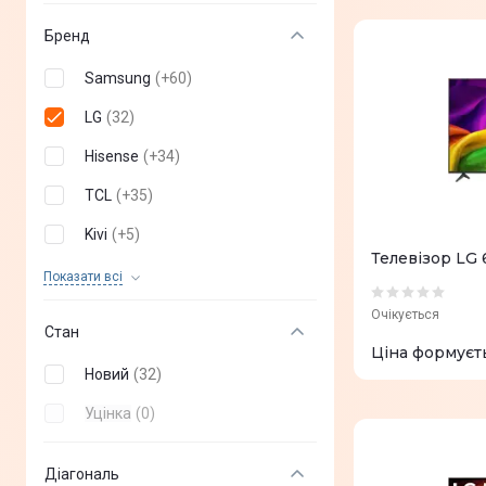
Бренд
Samsung
(
+
60
)
LG
(
32
)
Hisense
(
+
34
)
TCL
(
+
35
)
Kivi
(
+
5
)
Телевізор LG
Sony
(
+
8
)
Показати всi
Philips
(
+
19
)
Очікується
Стан
Dreame
(
+
2
)
Ціна формуєт
Новий
(
32
)
Aiwa
(
+
1
)
Уцінка
(
0
)
Gazer
(
+
1
)
Xiaomi
(
+
6
)
Діагональ