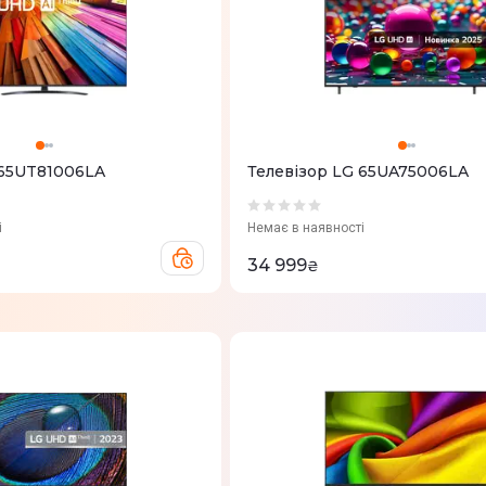
 65UT81006LA
Телевізор LG 65UA75006LA
і
Немає в наявності
34 999
₴