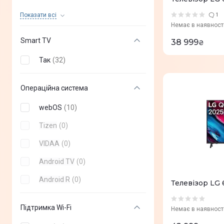
LED
(
0
)
Показати всi
1
Немає в наявност
QLED
(
0
)
Smart TV
38 999
₴
DLED
(
0
)
Так
(
32
)
VA
(
0
)
Mini LED
(
0
)
Операційна система
Neo QLED
(
0
)
webOS
(
10
)
Tizen
(
0
)
VIDAA
(
0
)
Android TV
(
0
)
Android R
(
0
)
Телевізор L
Підтримка Wi-Fi
Немає в наявност