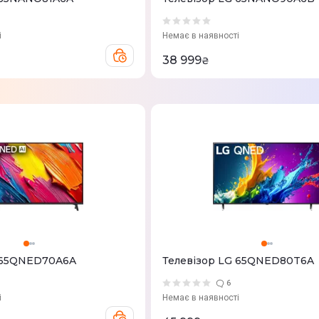
і
Немає в наявності
38 999
₴
G 65QNED70A6A
Телевізор LG 65QNED80T6A
6
і
Немає в наявності