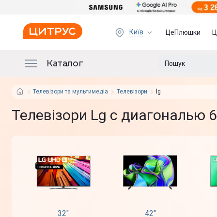
Київ
ЦеПлюшки
Ц
Каталог
Телевізори та мультимедіа
Телевізори
lg
Телевізори Lg с диагональю 6
32"
42"