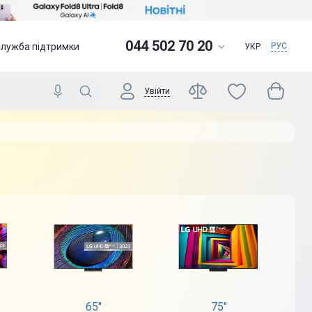
044 502 70 20
Служба підтримки
РУС
УКР
Увійти
65"
75"