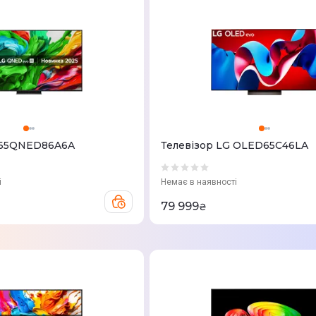
 65QNED86A6A
Телевізор LG OLED65C46LA
і
Немає в наявності
79 999
₴