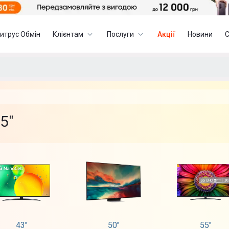
итрус Обмін
Клієнтам
Послуги
Акції
Новини
5"
43"
50"
55"