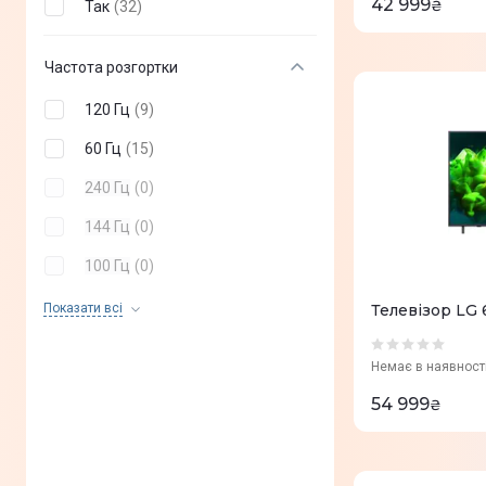
42 999
₴
Так
(
32
)
Частота розгортки
120 Гц
(
9
)
60 Гц
(
15
)
240 Гц
(
0
)
144 Гц
(
0
)
100 Гц
(
0
)
55 Гц
(
0
)
Показати всi
Телевізор L
50 Гц
(
0
)
Немає в наявност
54 999
₴