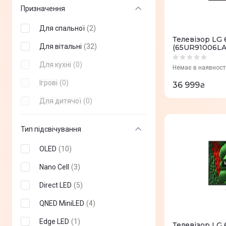
realme
(
+
0
)
97"
(
+
3
)
Призначення
Thomson
(
+
0
)
98"
(
+
1
)
Для спальної
(
2
)
Satelit
(
+
0
)
Телевізор LG 
100"
(
+
3
)
Для вітальні
(
32
)
(65UR91006LA
24"
(
+
0
)
Для кухні
(
0
)
Немає в наявност
27"
(
+
0
)
Ігрові
(
0
)
36 999
₴
31,5"
(
+
0
)
Для дитячої
(
0
)
40"
(
+
0
)
Тип підсвічування
58"
(
+
0
)
OLED
(
10
)
60"
(
+
0
)
Nano Cell
(
3
)
70"
(
+
0
)
Direct LED
(
5
)
115"
(
+
0
)
QNED MiniLED
(
4
)
Edge LED
(
1
)
Телевізор LG