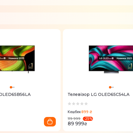
 OLED65B56LA
Телевізор LG OLED65C54LA
899 ₴
Кешбек
-
25
%
119 999
89 999
₴