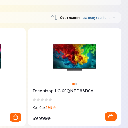
Сортування
за популярністю
Телевізор LG 65QNED83B6A
599 ₴
Кешбек
59 999
₴