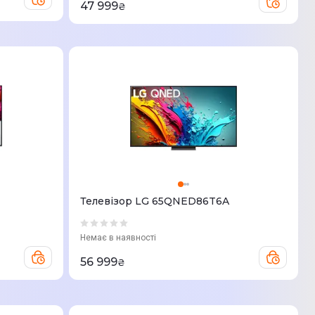
47 999
₴
Телевізор LG 65QNED86T6A
Немає в наявності
56 999
₴