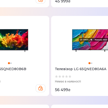
45 999
₴
G 65QNED80B6B
Телевізор LG 65QNED80A6A
і
Немає в наявності
56 499
₴