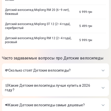
Детский велосипед Miqilong RM 20 (6–9 лет),
6 999
грн
бежевый
Детский велосипед Miqilong ST 12 (2–4 года),
5 499
грн
серебристый
Детский велосипед Miqilong RM 12 (2–4 года),
5 999
грн
розовый
Часто задаваемые вопросы про Детские велосипеды
💸Сколько стоят Детские велосипеды?
Стоимость товаров в категории Детские велосипеды в
интернет-магазине Цитрус
🛒Какие Детские велосипеды лучше купить в 2026
году?
Детский велосипед Miqilong RM 16 (4–6 лет), розовый
-
6 799 ₴
Самые лучшие Детские велосипеды в 2026 году по мнению
Детский велосипед Miqilong LS 16 (4–6 лет) оливковый
-
интернет-магазина Цитрус
6 999 ₴
📢Какие Детские велосипеды самые дешевые?
Детский велосипед Miqilong ST 20 (6–9 лет), серебристый
-
Детский велосипед Miqilong RM 16 (4–6 лет), розовый
-