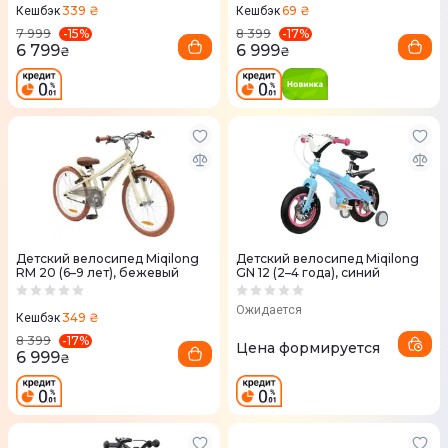
339 ₴
69 ₴
Кешбэк
Кешбэк
-
15
%
-
17
%
7 999
8 399
6 799
6 999
₴
₴
Детский велосипед Miqilong
Детский велосипед Miqilong
RM 20 (6–9 лет), бежевый
GN 12 (2–4 года), синий
Ожидается
349 ₴
Кешбэк
-
17
%
8 399
Цена формируется
6 999
₴