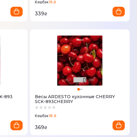
16 ₴
Кешбэк
339
₴
K-893
Весы ARDESTO кухонные CHERRY
SCK-893CHERRY
18 ₴
Кешбэк
369
₴