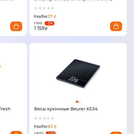
57 ₴
Кешбэк
-
3
%
1 199
1 159
₴
fresh
Весы кухонные Beurer KS34
82 ₴
Кешбэк
-
12
%
1 877