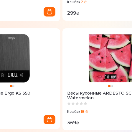
2 ₴
Кешбэк
299
₴
е Ergo KS 350
Весы кухонные ARDESTO SC
Watermelon
18 ₴
Кешбэк
369
₴