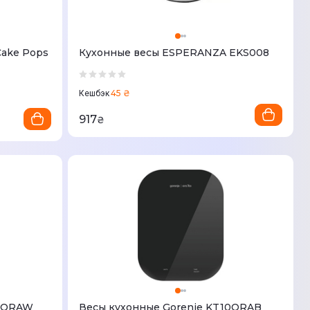
Cake Pops
Кухонные весы ESPERANZA EKS008
45 ₴
Кешбэк
917
₴
10ORAW
Весы кухонные Gorenje KT10ORAB