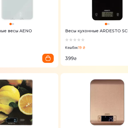
ные весы AENO
Весы кухонные ARDESTO SC
19 ₴
Кешбэк
399
₴