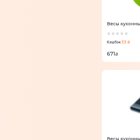
Весы кухонны
33 ₴
Кешбэк
671
₴
Весы кухонные