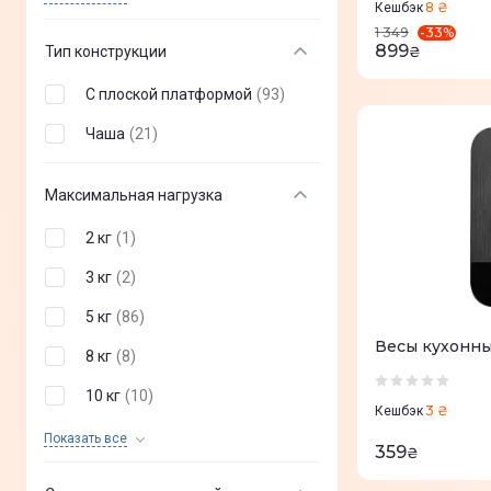
8 ₴
Кешбэк
Серый
(
11
)
-
33
%
1 349
Adler
(
1
)
899
Тип конструкции
₴
Темно-серый
(
2
)
Kela
(
3
)
С плоской платформой
(
93
)
Черный
(
23
)
Чаша
(
21
)
Синий
(
1
)
Дерево
(
1
)
Максимальная нагрузка
Коричневый
(
1
)
2 кг
(
1
)
3 кг
(
2
)
5 кг
(
86
)
Весы кухонны
8 кг
(
8
)
10 кг
(
10
)
3 ₴
Кешбэк
15 кг
(
4
)
Показать все
359
₴