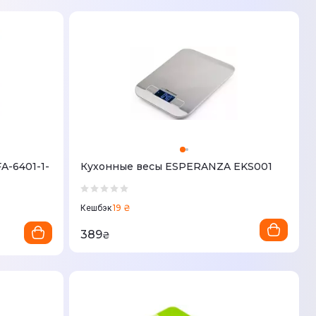
FA-6401-1-
Кухонные весы ESPERANZA EKS001
19 ₴
Кешбэк
389
₴