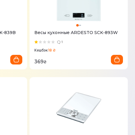
K-839B
Весы кухонные ARDESTO SCK-893W
1
18 ₴
Кешбэк
369
₴