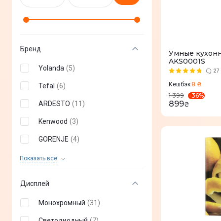
Бренд
Умные кухон
AKS0001S
Yolanda
(
5
)
27
8 ₴
Кешбэк
Tefal
(
6
)
-
36
%
1 399
899
ARDESTO
(
11
)
₴
Kenwood
(
3
)
GORENJE
(
4
)
Beurer
(
20
)
Показать все
KitchenAid
(
2
)
Дисплей
BROCK
(
1
)
Монохромный
(
31
)
MasterPro
(
1
)
Светодиодный
(
7
)