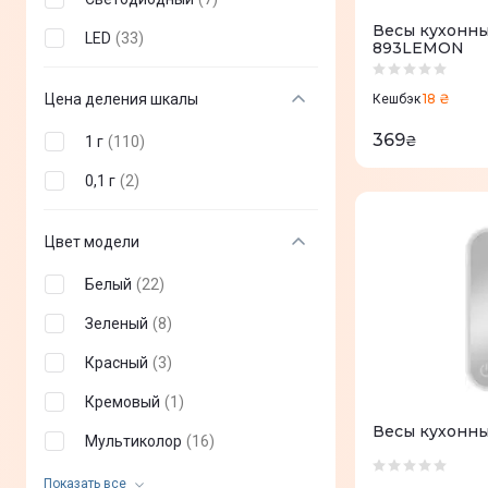
AENO
(
1
)
Весы кухонн
LED
(
33
)
893LEMON
GRAEF
(
1
)
First Austria
(
2
)
Цена деления шкалы
18 ₴
Кешбэк
Mesko
(
2
)
369
₴
1 г
(
110
)
Joseph Joseph
(
2
)
0,1 г
(
2
)
Ufesa
(
3
)
Цвет модели
ERGO
(
2
)
Белый
(
22
)
Sogo
(
4
)
Зеленый
(
8
)
ESPERANZA
(
6
)
Красный
(
3
)
Sencor
(
6
)
Кремовый
(
1
)
CECOTEC
(
8
)
Весы кухонны
Мультиколор
(
16
)
HEINNER
(
9
)
Серебряный
(
18
)
Показать все
SMEG
(
10
)