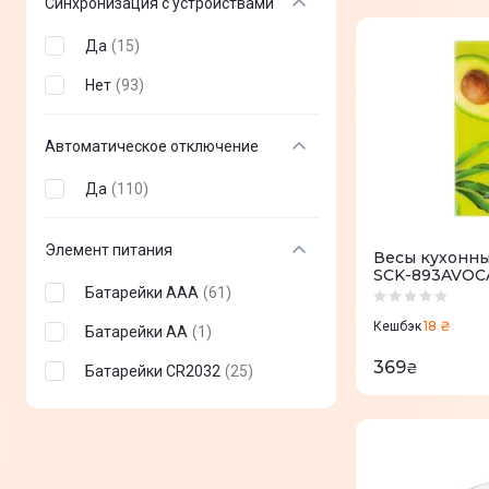
Синхронизация с устройствами
Да
(
15
)
Нет
(
93
)
Автоматическое отключение
Да
(
110
)
Элемент питания
Весы кухонн
SCK-893AVO
Батарейки AAA
(
61
)
18 ₴
Кешбэк
Батарейки AA
(
1
)
369
₴
Батарейки CR2032
(
25
)