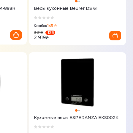
K-898R
Весы кухонные Beurer DS 61
145 ₴
Кешбэк
-
12
%
3 319
2 919
₴
Кухонные весы ESPERANZA EKS002K