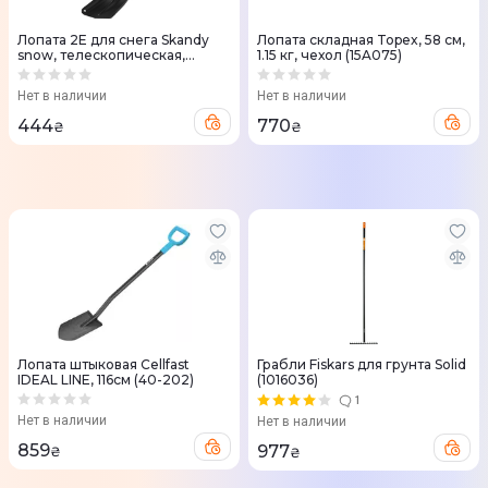
Лопата 2E для снега Skandy
Лопата складная Topex, 58 см,
snow, телескопическая,
1.15 кг, чехол (15A075)
облегченная, алюминиевая,
1.8мм, 65.5-82см, 0.61кг (2E-
Нет в наличии
Нет в наличии
SNW82)
444
770
₴
₴
Лопата штыковая Cellfast
Грабли Fiskars для грунта Solid
IDEAL LINE, 116см (40-202)
(1016036)
1
Нет в наличии
Нет в наличии
859
977
₴
₴