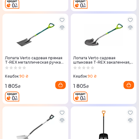
Лопата Verto садовая прямая
Лопата Verto садовая
T-REX металлическая ручка
штыковая T-REX закаленная,
(15G004)
ручка из стекловолокна
(15G003)
90 ₴
90 ₴
Кешбэк
Кешбэк
1 805
1 805
₴
₴