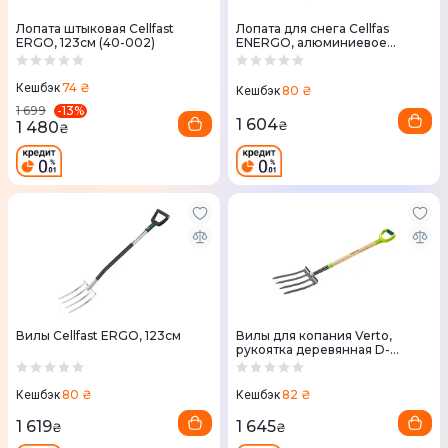
Лопата штыковая Cellfast
Лопата для снега Cellfas
ERGO, 123см (40-002)
ENERGO, алюминиевое
лезвие, 49см
74 ₴
Кешбэк
80 ₴
Кешбэк
-
13
%
1 699
1 604
1 480
₴
₴
Вилы Cellfast ERGO, 123см
Вилы для копания Verto,
рукоятка деревянная D-
образная, 127см, 2.42кг
(15G041)
80 ₴
82 ₴
Кешбэк
Кешбэк
1 619
1 645
₴
₴