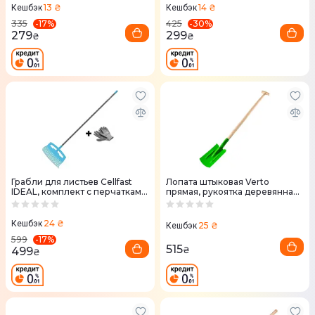
13 ₴
14 ₴
Кешбэк
Кешбэк
-
17
%
-
30
%
335
425
279
299
₴
₴
Грабли для листьев Cellfast
Лопата штыковая Verto
IDEAL, комплект с перчатками
прямая, рукоятка деревянная
BASIC, ширина 52.5 см, 178 см,
Т-образная, 117см, 1.2кг
0.74 кг (40-311K)
(15G017)
24 ₴
Кешбэк
25 ₴
Кешбэк
-
17
%
599
515
499
₴
₴