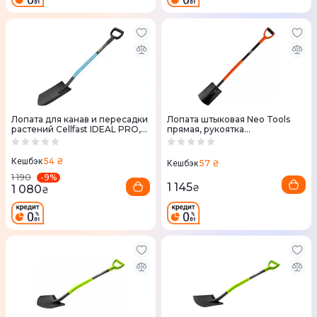
Лопата для канав и пересадки
Лопата штыковая Neo Tools
растений Cellfast IDEAL PRO,
прямая, рукоятка
129см, 1.9кг (40-215)
металлическая D-образная,
125см, 2.12кг (95-007)
54 ₴
Кешбэк
57 ₴
Кешбэк
-
9
%
1 190
1 145
1 080
₴
₴