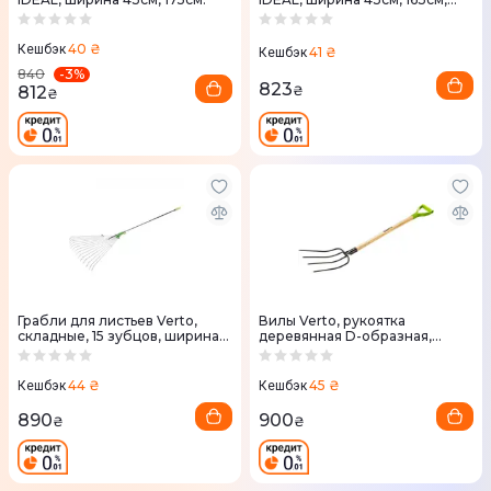
0.6кг (40-281)
40 ₴
Кешбэк
41 ₴
Кешбэк
-
3
%
840
823
812
₴
₴
Грабли для листьев Verto,
Вилы Verto, рукоятка
складные, 15 зубцов, ширина
деревянная D-образная,
19см, 123см.
126.5см, 1.42кг (15G040)
44 ₴
45 ₴
Кешбэк
Кешбэк
890
900
₴
₴