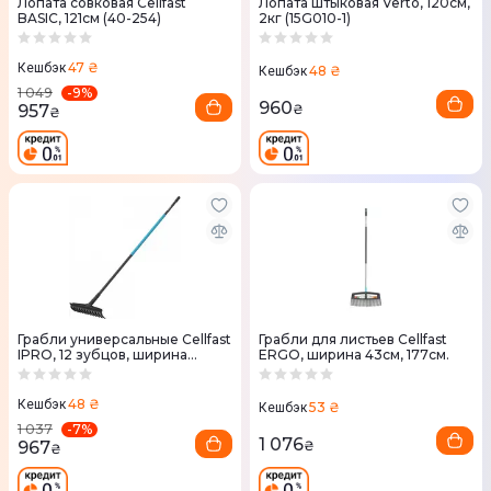
Лопата совковая Cellfast
Лопата штыковая Verto, 120см,
BASIC, 121см (40-254)
2кг (15G010-1)
47 ₴
Кешбэк
48 ₴
Кешбэк
-
9
%
1 049
960
957
₴
₴
Грабли универсальные Cellfast
Грабли для листьев Cellfast
IPRO, 12 зубцов, ширина
ERGO, ширина 43см, 177см.
41.2см, 168см, 0.8кг (40-211)
48 ₴
Кешбэк
53 ₴
Кешбэк
-
7
%
1 037
1 076
967
₴
₴