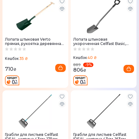
Лопата штыковая Verto
Лопата штыковая
прямая, рукоятка деревянная
укороченная Cellfast Basic,
Т-образная, 117см, 1.8кг
112.5см (40-252)
(15G026)
40 ₴
Кешбэк
35 ₴
Кешбэк
-
9
%
889
710
806
₴
₴
Грабли для листьев Cellfast
Грабли для листьев Cellfast
IDEAL, ширина 43см, 175см.
IDEAL, ширина 43см, 163см,