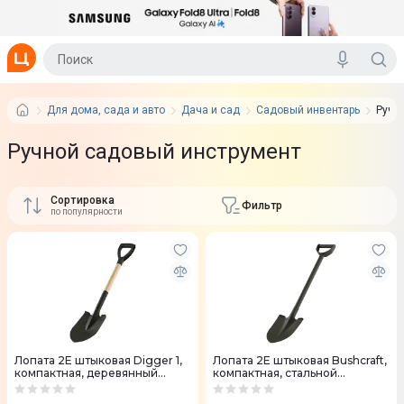
Для дома, сада и авто
Дача и сад
Садовый инвентарь
Ручн
Ручной садовый инструмент
Сортировка
Фильтр
по популярности
Лопата 2E штыковая Digger 1,
Лопата 2E штыковая Bushcraft,
компактная, деревянный
компактная, стальной
держатель, 1.5мм, 78см, 0.93кг
держатель, 1.5мм, 78см, 0.93кг
(2E-S78W)
(2E-S78CS)