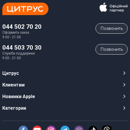
044 502 70 20
Позвонить
Оформить заказ
9:00 - 21:00
044 503 70 30
Позвонить
Служба поддержки
9:00 - 21:00
Цитрус
Карьера
Клиентам
Магазины
Публичные оферты
Новинки Apple
Для СМИ
Видеообзоры
iPhone 17
Категории
Оптовым клиентам
Акции, розыгрыши, призы
iPhone 17 Pro
Аудио
Служба поддержки клиентов
Инструкции и прошивки
iPhone 17 Pro Max
Техника Apple
О Компании