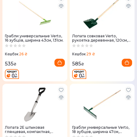
Грабли универсальные Verto,
Лопата совковая Verto,
16 зубцов, ширина 43см, 131см.
рукоятка деревянная, 120см,
1.8кг (15G019)
26 ₴
29 ₴
Кешбэк
Кешбэк
535
585
₴
₴
Лопата 2Е штыковая
Грабли универсальные Verto,
глянцевая, компактная,
18 зубцов, ширина 47см,
нержавеющая сталь, 2мм,
140см, 1.3кг (15G058)