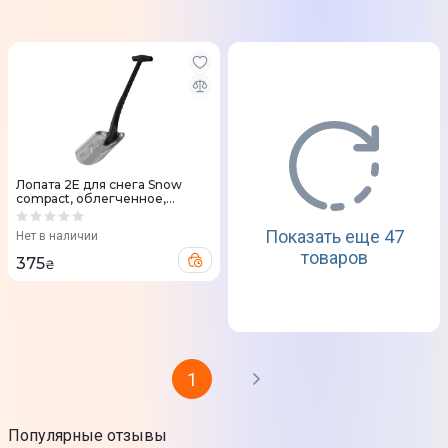
Лопата 2E для снега Snow
compact, облегченное,
алюминиевое лезвие, 1.5мм,
71см, 0.66кг (2E-SNW71)
Показать еще 47
Нет в наличии
товаров
375
₴
1
Популярные отзывы