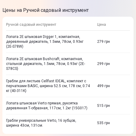
Цены на Ручной садовый инструмент
Ручной садовый инструмент
Цена
Лопата 2E штыковая Digger 1, компактная,
деревянный держатель, 1.5мм, 78см, 0.93кг
279
грн
(2E-S78W)
Лопата 2E штыковая Bushcraft, компактная,
стальной держатель, 1.5мм, 78см, 0.93кг (2E-
299
грн
S78CS)
Грабли для листьев Cellfast IDEAL, комплект с
перчатками BASIC, ширина 52.5 см, 178 см, 0.74
499
грн
кг (40-311K)
Лопата штыковая Verto прямая, рукоятка
515
грн
деревянная Т-образная, 117см, 1.2кг (15G017)
Грабли универсальные Verto, 16 зубцов,
535
грн
ширина 43см, 131см.