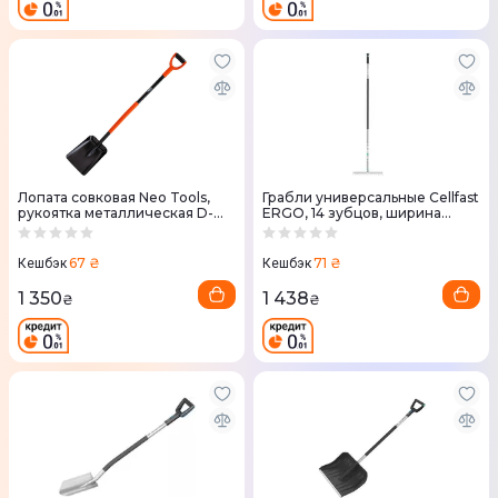
Лопата совковая Neo Tools,
Грабли универсальные Cellfast
рукоятка металлическая D-
ERGO, 14 зубцов, ширина
образная, 132см, 2кг (95-011)
37см, 152см,
67 ₴
71 ₴
Кешбэк
Кешбэк
1 350
1 438
₴
₴