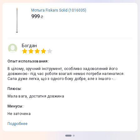
Мотыга Fiskars Solid (1016035)
999
₴
Богдан
Опыт использования
:
В цілому, зручний інструмент, особливо задоволений його
довжиною - під час роботи взагалі немає потреби нагинатися.
Сапа дуже легка, що з одного боку добре, але з іншого -
виникають певні незручності при роботі на важких грунтах, є
побоювання, що може погнутися. У сапи відсутня заводська
Плюсы
:
заточка, тому доведеться це зробити самостійно.
Мала вага, достатня довжина
Минусы
:
Не заточена
Подробнее