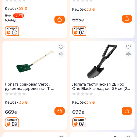
70см, 0.95кг (2E-S70G)
59 ₴
Кешбэк
33 ₴
Кешбэк
-
27
%
815
665
599
₴
₴
Лопата совковая Verto,
Лопата тактическая 2E Fox
рукоятка деревянная Т-
One Black складная, 59 см (2E-
образная, 120см, 2.1кг (15G021)
TFS-BK)
33 ₴
34 ₴
Кешбэк
Кешбэк
669
699
₴
₴