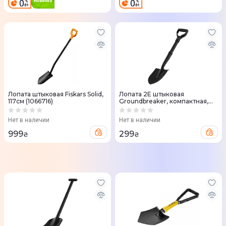
Лопата штыковая Fiskars Solid,
Лопата 2E штыковая
117см (1066716)
Groundbreaker, компактная,
стальной держатель, 2мм,
70см, 0.98кг (2E-S70B)
Нет в наличии
Нет в наличии
999
299
₴
₴