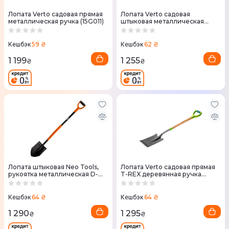
Лопата Verto садовая прямая
Лопата Verto садовая
металлическая ручка (15G011)
штыковая металлическая
ручка (15G010)
59 ₴
62 ₴
Кешбэк
Кешбэк
1 199
1 255
₴
₴
Лопата штыковая Neo Tools,
Лопата Verto садовая прямая
рукоятка металлическая D-
T-REX деревянная ручка
образная, 125см, 2.28кг (95-
(15G002)
008)
64 ₴
64 ₴
Кешбэк
Кешбэк
1 290
1 295
₴
₴