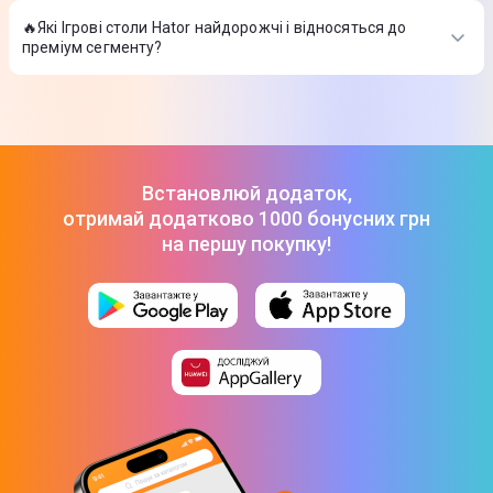
На сьогодні найдешевші Ігрові столи Hator
5 299 ₴
HTD-011
-
5 999 ₴
Комп'ютерний стіл HATOR Vast Junior (HTD-009) Black
-
🔥Які Ігрові столи Hator найдорожчі і відносяться до
Комп'ютерний стіл HATOR Vast Junior (HTD-008) White
-
5 299 ₴
преміум сегменту?
5 299 ₴
Комп'ютерний стіл HATOR Vast Essential (Wallnut/White)
Комп'ютерний стіл HATOR Vast Junior (HTD-009) Black
-
HTD-011
-
5 999 ₴
ТОП-3 дорогих товарів з категорії Ігрові столи Hator в Цитрусі
5 299 ₴
Комп'ютерний стіл HATOR Vast Essential (Wallnut/White)
Комп'ютерний стіл HATOR Vast Junior (HTD-008) White
-
HTD-011
-
5 999 ₴
5 299 ₴
Комп'ютерний стіл HATOR Vast Junior (HTD-009) Black
-
5 299 ₴
Встановлюй додаток,
Комп'ютерний стіл HATOR Vast Essential (Wallnut/White)
отримай додатково 1000 бонусних грн
HTD-011
-
5 999 ₴
на першу покупку!