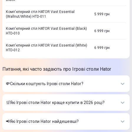
Комп'ютерний стіл HATOR Vast Essential
5 999
грн
(Wallnut/White) HTD-011
Комп'ютерний стіл HATOR Vast Essential (Black)
6 999
грн
HTD-010
Комп'ютерний стіл HATOR Vast Essential (White)
6 999
грн
HTD-012
Питання, які часто задають про Ігрові столи Hator
💸Скільки коштують Ігрові столи Hator?
Вартість товарів в категорії Ігрові столи Hator в інтернет-
магазині Цитрус
🛒Які Ігрові столи Hator краще купити в 2026 році?
Комп'ютерний стіл HATOR Vast Junior (HTD-008) White
-
Найкращі Ігрові столи Hator в 2026 році на думку інтернет-
5 299 ₴
магазину Цитрус
Комп'ютерний стіл HATOR Vast Junior (HTD-009) Black
-
📢Які Ігрові столи Hator найдешевші?
5 299 ₴
Комп'ютерний стіл HATOR Vast Junior (HTD-008) White
-
Комп'ютерний стіл HATOR Vast Essential (Wallnut/White)