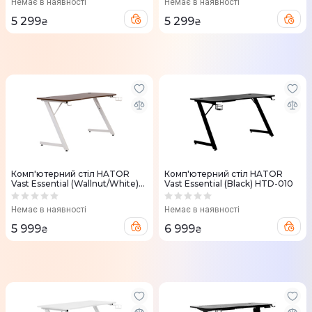
Немає в наявності
Немає в наявності
5 299
5 299
₴
₴
Комп'ютерний стіл HATOR
Комп'ютерний стіл HATOR
Vast Essential (Wallnut/White)
Vast Essential (Black) HTD-010
HTD-011
Немає в наявності
Немає в наявності
5 999
6 999
₴
₴