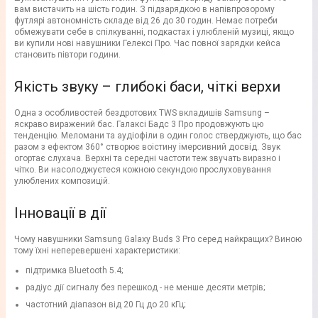
вам вистачить на шість годин. З підзарядкою в напівпрозорому
футлярі автономність складе від 26 до 30 годин. Немає потреби
обмежувати себе в спілкуванні, подкастах і улюбленій музиці, якщо
ви купили нові навушники Гелексі Про. Час повної зарядки кейса
становить півтори години.
Якість звуку – глибокі баси, чіткі верхи
Одна з особливостей бездротових TWS вкладишів Samsung –
яскраво виражений бас. Галаксі Бадс 3 Про продовжують цю
тенденцію. Меломани та аудіофіли в один голос стверджують, що бас
разом з ефектом 360° створює воістину імерсивний досвід. Звук
огортає слухача. Верхні та середні частоти теж звучать виразно і
чітко. Ви насолоджуєтеся кожною секундою прослуховування
улюблених композицій.
Інновації в дії
Чому навушники Samsung Galaxy Buds 3 Pro серед найкращих? Виною
тому їхні неперевершені характеристики:
підтримка Bluetooth 5.4;
радіус дії сигналу без перешкод - не менше десяти метрів;
частотний діапазон від 20 Гц до 20 кГц;