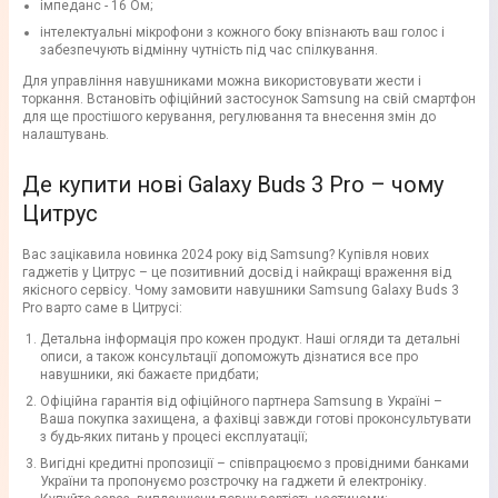
імпеданс - 16 Ом;
інтелектуальні мікрофони з кожного боку впізнають ваш голос і
забезпечують відмінну чутність під час спілкування.
Для управління навушниками можна використовувати жести і
торкання. Встановіть офіційний застосунок Samsung на свій смартфон
для ще простішого керування, регулювання та внесення змін до
налаштувань.
Де купити нові Galaxy Buds 3 Pro – чому
Цитрус
Вас зацікавила новинка 2024 року від Samsung? Купівля нових
гаджетів у Цитрус – це позитивний досвід і найкращі враження від
якісного сервісу. Чому замовити навушники Samsung Galaxy Buds 3
Pro варто саме в Цитрусі:
Детальна інформація про кожен продукт. Наші огляди та детальні
описи, а також консультації допоможуть дізнатися все про
навушники, які бажаєте придбати;
Офіційна гарантія від офіційного партнера Samsung в Україні –
Ваша покупка захищена, а фахівці завжди готові проконсультувати
з будь-яких питань у процесі експлуатації;
Вигідні кредитні пропозиції – співпрацюємо з провідними банками
України та пропонуємо розстрочку на гаджети й електроніку.