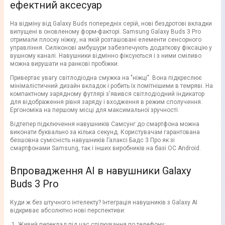
ефектний аксесуар
На відміну від Galaxy Buds попередніх серій, нові бездротові вкладки
випущені в оновленому форм-факторі. Samsung Galaxy Buds 3 Pro
отримали плоску ніжку, на якій розташовані елементи сенсорного
управління. Силіконові амбушури забезпечують додаткову фіксацію у
вушному каналі. Навушники відмінно фіксуються і з ними сміливо
можна вирушати на ранкові пробіжки.
Привертає увагу світлодіодна смужка на "ніжці". Вона підкреслює
мінімалістичний дизайн вкладок і робить їх помітнішими в темряві. На
компактному зарядному футлярі з'явився світлодіодний індикатор
для відображення рівня заряду і входження в режим сполучення.
Ергономіка на першому місці для максимальної зручності.
Відтепер підключення навушників Самсунг до смартфона можна
виконати буквально за кілька секунд. Користувачам гарантована
безшовна сумісність навушників Галаксі Бадс 3 Про як зі
смартфонами Samsung, так і інших виробників на базі ОС Android.
Впровадження AI в навушники Galaxy
Buds 3 Pro
Куди ж без штучного інтелекту? Інтеграція навушників з Galaxy AI
відкриває абсолютно нові перспективи:
Живий переклад під час спілкування по телефону;