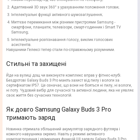
Адаптивний 3D звук 360° з урахуванням положення голови;
Інтелектуальні функції активного шумозаглушення;
Миттєве перемикання між різними пристроями Samsung -
смартфони, планшети, телевізори, смарт-годинник і Smart TV
Samsung;
Інтелектуальне розпізнавання голосу, виклик голосових
асистентів.
Навушники Гелексі тепер стали по-справжньому розумними.
Стильні та захищені
Йде на вулиці дощ чи виконуєте комплекс вправ у фітнес-клубі.
Бездротові Galaxy Buds 3 Pro мають захист від пилу і вологи за
сертифікатом IP57. Це означає, що вони не бояться ні пилу, ні вологи,
ні поту. Чудовий вибір для сучасної та активної людини, яка не уявляє
своє життя без сучасних технологій.
Як довго Samsung Galaxy Buds 3 Pro
тримають заряд
Новинка отримала збільшений акумулятор зарядного футляра і
кожного навушника окремо. Навіть у режимі активного
шумозаглушення і увімкнених функцій ШІ заряду Galaxy Buds 3 Pro