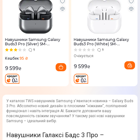
Навушники Samsung Galaxy
Навушники Samsung Galaxy
Buds3 Pro (Silver) SM-
Buds3 Pro (White) SM-
R630NZAASEK
R630NZWASEK
9
9
Очікується
95 ₴
Кешбек
9 599
₴
9 599
₴
У каталозі TWS навушників Samsung з'явилася новинка – Galaxy Buds
3 Pro. Абсолютно новий дизайн із плоскими "ніжками", поліпшений
функціонал і навіть інтеграція AI. Бажаєте доповнити вашу
повсякденність свіжим звучанням? У такому разі нові навушники
Samsung – ідеальний вибір.
Навушники Галаксі Бадс 3 Про –