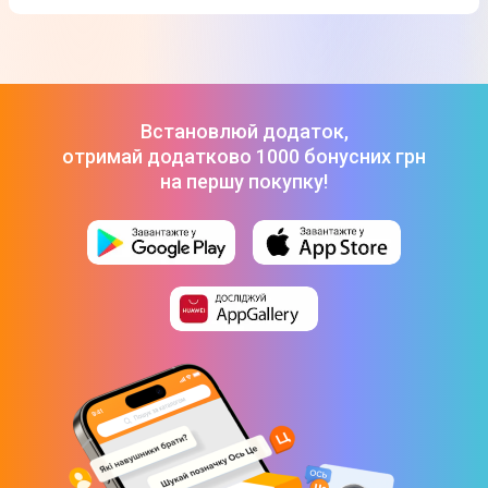
(MTJY3ZM/A)
-
1 099 ₴
ТОП-3 дорогих товарів з категорії Навушники в Цитрусі
Навушники Marshall Minor IV (Black)
-
5 499 ₴
Бездротова гарнітура Apple AirPods Pro 3
-
14 099 ₴
Навушники Apple EarPods with USB-C Connector
(MTJY3ZM/A)
-
1 099 ₴
Навушники Marshall Minor IV (Black)
-
5 499 ₴
Встановлюй додаток,
отримай додатково 1000 бонусних грн
на першу покупку!