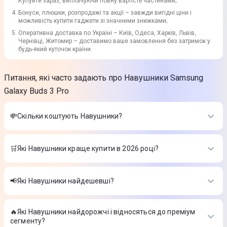
Купуйте зараз, виплачуючи повну вартість частинами;
Бонуси, плюшки, розпродажі та акції – завжди вигідні ціни і
можливість купити гаджети зі значними знижками;
Оперативна доставка по Україні – Київ, Одеса, Харків, Львів,
Чернівці, Житомир – доставимо ваше замовлення без затримок у
будь-який куточок країни.
Питання, які часто задають про Навушники Samsung
Galaxy Buds 3 Pro
💸Скільки коштують Навушники?
Вартість товарів в категорії Навушники в інтернет-магазині
Цитрус
🛒Які Навушники краще купити в 2026 році?
Бездротова гарнітура Apple AirPods Pro 3
-
14 099 ₴
Найкращі Навушники в 2026 році на думку інтернет-магазину
Навушники Apple EarPods with USB-C Connector
Цитрус
(MTJY3ZM/A)
-
1 099 ₴
📢Які Навушники найдешевші?
Навушники Marshall Minor IV (Black)
-
5 499 ₴
Бездротова гарнітура Apple AirPods Pro 3
-
14 099 ₴
На сьогодні найдешевші Навушники
Навушники Apple EarPods with USB-C Connector
(MTJY3ZM/A)
-
1 099 ₴
🔥Які Навушники найдорожчі і відносяться до преміум
Бездротова гарнітура Apple AirPods Pro 3
-
14 099 ₴
Навушники Marshall Minor IV (Black)
-
5 499 ₴
сегменту?
Навушники Apple EarPods with USB-C Connector