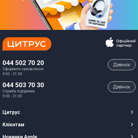
044 502 70 20
Дзвiнок
Оформити замовлення
9:00 - 21:00
044 503 70 30
Дзвiнок
Служба підтримки
9:00 - 21:00
Цитрус
Кар’єра
Клієнтам
Магазини
Публічні оферти
Новинки Apple