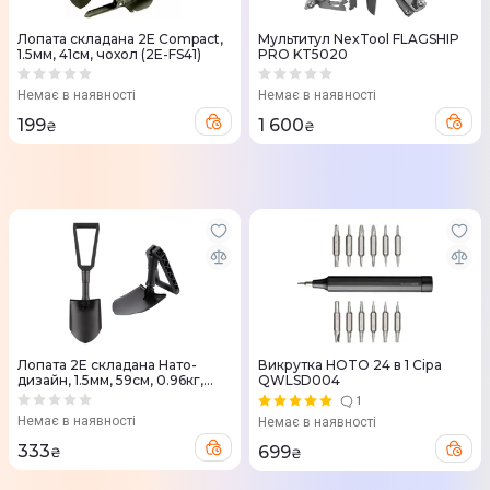
Лопата складана 2E Compact,
Мультитул NexTool FLAGSHIP
1.5мм, 41см, чохол (2E-FS41)
PRO KT5020
Немає в наявності
Немає в наявності
199
1 600
₴
₴
Лопата 2Е складана Нато-
Викрутка HOTO 24 в 1 Сіра
дизайн, 1.5мм, 59см, 0.96кг,
QWLSD004
чохол (2E-FS59)
1
Немає в наявності
Немає в наявності
333
699
₴
₴