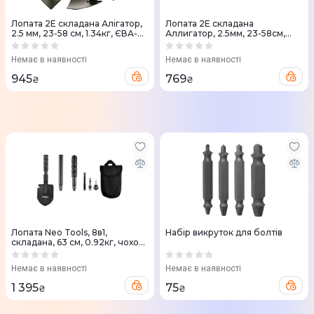
Лопата 2E складана Алігатор,
Лопата 2Е складана
2.5 мм, 23-58 см, 1.34кг, ЄВА-
Аллигатор, 2.5мм, 23-58см,
чохол (2E-FS58EVA)
1.1кг, ПВХ-чохол (2E-FS58PVC)
Немає в наявності
Немає в наявності
945
769
₴
₴
Лопата Neo Tools, 8в1,
Набір викруток для болтів
складана, 63 см, 0.92кг, чохол
(63-122)
Немає в наявності
Немає в наявності
1 395
75
₴
₴