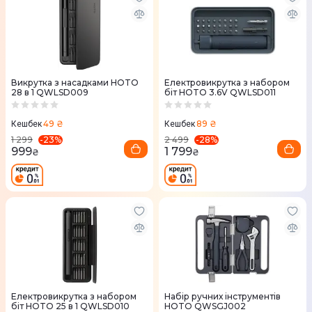
Викрутка з насадками HOTO
Електровикрутка з набором
28 в 1 QWLSD009
біт HOTO 3.6V QWLSD011
49 ₴
89 ₴
Кешбек
Кешбек
-
23
%
-
28
%
1 299
2 499
999
1 799
₴
₴
Електровикрутка з набором
Набір ручних інструментів
біт HOTO 25 в 1 QWLSD010
HOTO QWSGJ002