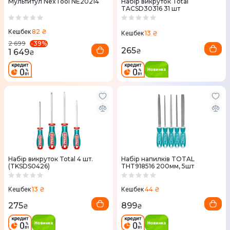
Мультитул NexTool NE20214
Набір викруток Total
TACSD30316 31 шт
82 ₴
Кешбек
13 ₴
Кешбек
-
39
%
2 699
265
1 649
₴
₴
Набір викруток Total 4 шт.
Набір напилків TOTAL
(TKSDS0426)
THT918516 200мм, 5шт
13 ₴
44 ₴
Кешбек
Кешбек
275
899
₴
₴