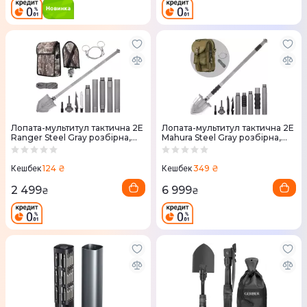
Лопата-мультитул тактична 2E
Лопата-мультитул тактична 2E
Ranger Steel Gray розбірна,
Mahura Steel Gray розбірна,
22в1, з чохлом у комплекті, 103
23в1, з сумкою у комплекті, 107
см (2E-TSMTSF1-STGR)
см (2E-TSMTSF3-STGR)
124 ₴
349 ₴
Кешбек
Кешбек
2 499
6 999
₴
₴