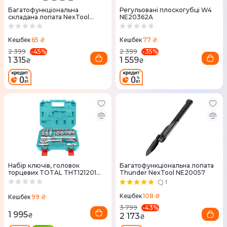
Багатофункціональна
Регульовані плоскогубці W4
складана лопата NexTool
NE20362A
NE0114
65 ₴
77 ₴
Кешбек
Кешбек
-
45
%
-
35
%
2 399
2 399
1 315
1 559
₴
₴
Набір ключів, головок
Багатофункціональна лопата
торцевих TOTAL THT121201
Thunder NexTool NE20057
1/2" 20 предметів
1
108 ₴
Кешбек
99 ₴
Кешбек
-
43
%
3 799
1 995
₴
2 173
₴