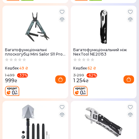
Багатофункціональні
Багатофункціональний ніж
плоскогубці Mini Sailor S11 Pro
NexTool NE20153
NE20382A
49 ₴
62 ₴
Кешбек
Кешбек
-
33
%
-
62
%
1 499
3 299
999
1 254
₴
₴