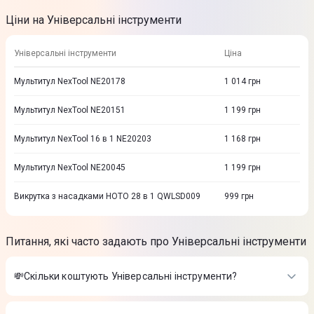
Ціни на Універсальні інструменти
Універсальні інструменти
Ціна
Мультитул NexTool NE20178
1 014
грн
Мультитул NexTool NE20151
1 199
грн
Мультитул NexTool 16 в 1 NE20203
1 168
грн
Мультитул NexTool NE20045
1 199
грн
Викрутка з насадками HOTO 28 в 1 QWLSD009
999
грн
Питання, які часто задають про Універсальні інструменти
💸Скільки коштують Універсальні інструменти?
Вартість товарів в категорії Універсальні інструменти в