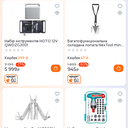
Набір інструментів HOTO 12V
Багатофункціональна
QWDZGJ001
складана лопата NexTool mini
NE20033
299 ₴
47 ₴
Кешбек
Кешбек
-
17
%
-
50
%
7 199
1 899
5 999
945
₴
₴