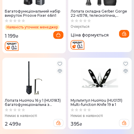
Багатофункціональний набір
Лопата складна Gerber Gorge
викруток Proove Fixer 46in1
22-41578, телескопічна,
функція молотка, 42см
(1014048)
Очікується
Наявність уточнює менеджер
Ціна формується
1 199
₴
Лопата HuoHou 16 у 1 (HU0183)
Мультитул HuoHou (HU0131)
багатофункцiональна з
Multi-function Knife 19 в 1
сокирою
Немає в наявності
Немає в наявності
2 499
395
₴
₴