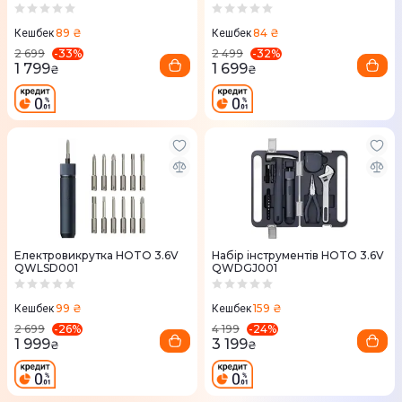
89 ₴
84 ₴
Кешбек
Кешбек
-
33
%
-
32
%
2 699
2 499
1 799
1 699
₴
₴
Електровикрутка НOTO 3.6V
Набір інструментів HOTO 3.6V
QWLSD001
QWDGJ001
99 ₴
159 ₴
Кешбек
Кешбек
-
26
%
-
24
%
2 699
4 199
1 999
3 199
₴
₴