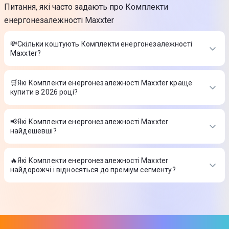
Питання, які часто задають про Комплекти
енергонезалежності Maxxter
💸Скільки коштують Комплекти енергонезалежності
Maxxter?
Вартість товарів в категорії Комплекти енергонезалежності
Maxxter в інтернет-магазині Цитрус
🛒Які Комплекти енергонезалежності Maxxter краще
купити в 2026 році?
Найкращі Комплекти енергонезалежності Maxxter в 2026
році на думку інтернет-магазину Цитрус
📢Які Комплекти енергонезалежності Maxxter
найдешевші?
На сьогодні найдешевші Комплекти енергонезалежності
Maxxter
🔥Які Комплекти енергонезалежності Maxxter
найдорожчі і відносяться до преміум сегменту?
ТОП-3 дорогих товарів з категорії Комплекти
енергонезалежності Maxxter в Цитрусі