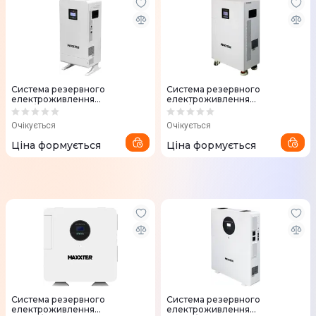
Система резервного
Система резервного
електроживлення
електроживлення
3кВт/5кВт*год Maxxter (AYG5-
5кВт/10кВт*год Maxxter
3KW)
(AYG10-5KW)
Очікується
Очікується
Ціна формується
Ціна формується
Система резервного
Система резервного
електроживлення
електроживлення