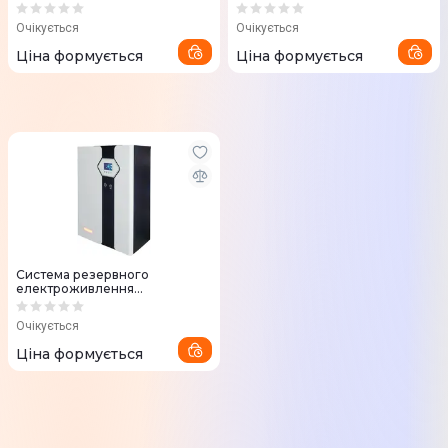
3.5кВт/5кВт*год Maxxter (YG5-
5.5кВт/10кВт*год Maxxter
3.5KW)
(YG10-5.5KW)
Очікується
Очікується
Ціна формується
Ціна формується
Система резервного
електроживлення
10кВт/20кВт*год Maxxter
(AYG20-10KW)
Очікується
Ціна формується