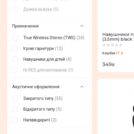
AIR MUSIC
(
+
5
)
Дужка за вухо
(
0
)
PlayStation
(
+
6
)
Призначення
Logitech
(
+
71
)
Навушники пр
HATOR
(
+
54
)
True Wireless Stereo (TWS)
(
24
)
(3.5mm) black
Razer
(
+
95
)
Ігрові гарнітури
(
12
)
17 ₴
Кешбек
HyperX
(
+
62
)
Навушники для дітей
(
4
)
349
₴
GravaStar
(
+
4
)
Hi-RES для меломанів
(
0
)
Nothing
(
+
4
)
Акустичне оформлення
Divoom
(
+
1
)
Закритого типу
(
55
)
ESPERANZA
(
+
9
)
Відкритого типу
(
5
)
Poly
(
+
9
)
Напіввідкриті
(
2
)
Panasonic
(
+
28
)
JLab
(
+
47
)