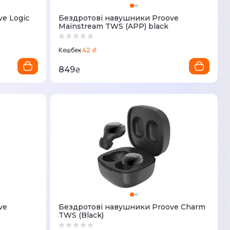
e Logic
Бездротові навушники Proove
Mainstream TWS (APP) black
42 ₴
Кешбек
849
₴
ve
Бездротові навушники Proove Charm
TWS (Black)