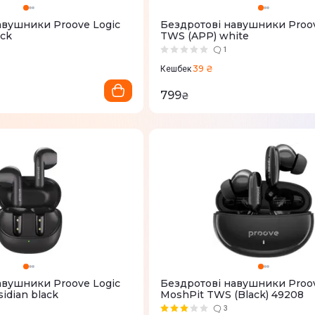
авушники Proove Logic
Бездротові навушники Proov
ack
TWS (APP) white
1
39 ₴
Кешбек
799
₴
авушники Proove Logic
Бездротові навушники Proo
idian black
MoshPit TWS (Black) 49208
3