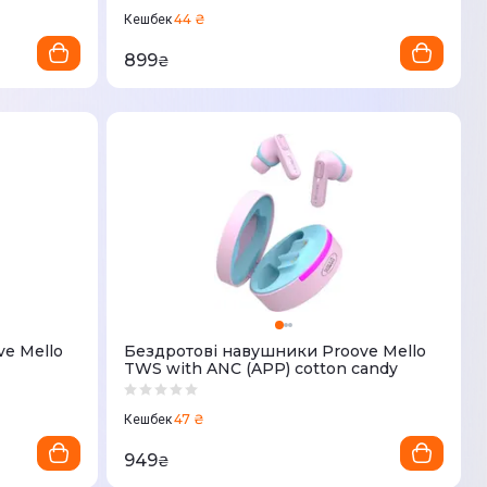
44 ₴
Кешбек
899
₴
e Mello
Бездротові навушники Proove Mello
TWS with ANC (APP) cotton candy
47 ₴
Кешбек
949
₴