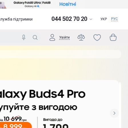
044 502 70 20
Служба підтримки
РУС
УКР
Увійти