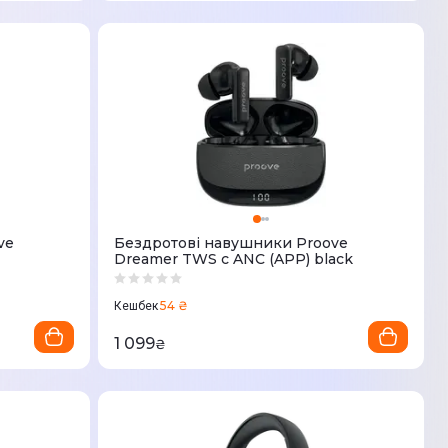
ve
Бездротові навушники Proove
Dreamer TWS с ANC (APP) black
54 ₴
Кешбек
1 099
₴