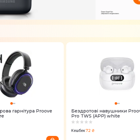
рова гарнітура Proove
Бездротові навушники Proove
re
Pro TWS (APP) white
72 ₴
Кешбек