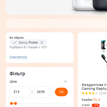
Ви обрали
:
Бренд
:
Proove
Пiдiбрано 81 товарів з 1927
Очистити всi
Фільтр
Ціна
Бездротова іг
Gaming Raptu
-
Ok
10
174 ₴
Кешбек
-
5
%
3 699