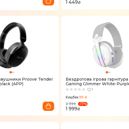
1 449
₴
авушники Proove Tender
Бездротова ігрова гарнітура
black (APP)
Gaming Glimmer White-Purpl
1
99 ₴
Кешбек
-
17
%
2 399
1 999
₴