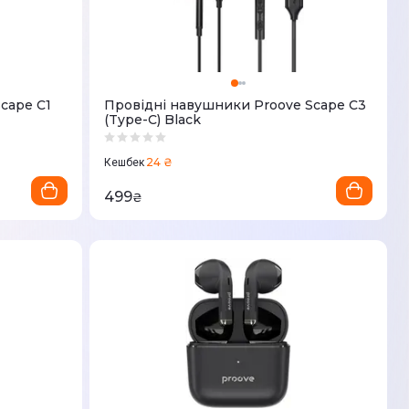
cape C1
Провідні навушники Proove Scape C3
(Type-C) Black
24 ₴
Кешбек
499
₴