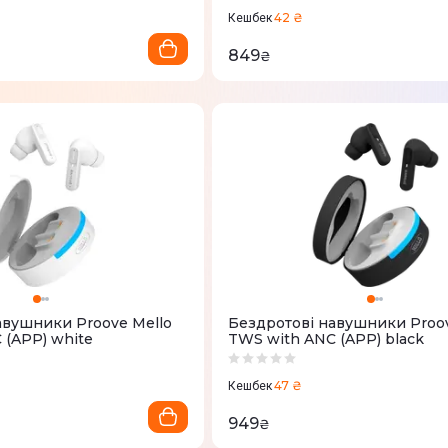
42 ₴
Кешбек
849
₴
авушники Proove Mello
Бездротові навушники Proov
 (APP) white
TWS with ANC (APP) black
47 ₴
Кешбек
949
₴