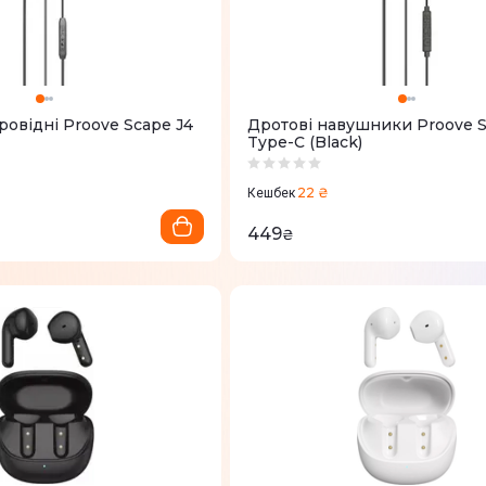
овідні Proove Scape J4
Дротові навушники Proove S
Type-C (Black)
22 ₴
Кешбек
449
₴