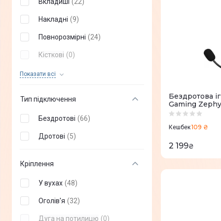
Вкладиші
(
22
)
XTRIKE
(
+
2
)
Накладні
(
9
)
Globex
(
+
3
)
Повнорозмірні
(
24
)
AULA
(
+
4
)
Кісткові
(
0
)
Vertux
(
+
5
)
Спортивні
(
0
)
Показати всi
Dark project
(
+
8
)
Бездротова іг
Тип підключення
Gaming Zephyr
XO
(
+
1
)
Бездротові
(
66
)
Promate
(
+
23
)
109 ₴
Кешбек
Дротові
(
5
)
Ajazz
(
+
5
)
2 199
₴
Tribit
(
+
1
)
Кріплення
HiFuture
(
+
46
)
У вухах
(
48
)
Black Shark
(
+
2
)
Оголів'я
(
32
)
Philips
(
+
27
)
Дуга на потилицю
(
0
)