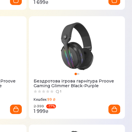
1 699
₴
 Proove
Бездротова ігрова гарнітура Proove
e
Gaming Glimmer Black-Purple
1
99 ₴
Кешбек
-
17
%
2 399
1 999
₴