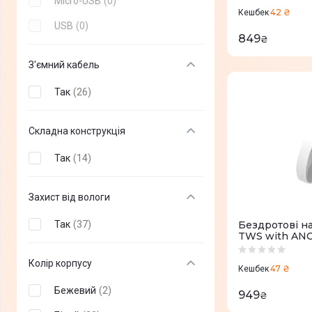
Micro-USB
(
0
)
42 ₴
Cougar
(
+
4
)
Кешбек
USB
(
0
)
849
Hori
(
+
1
)
₴
Xbox
(
+
2
)
З'ємний кабель
Sandberg
(
+
2
)
Так
(
26
)
Microsoft
(
+
1
)
Складна конструкція
IPEGA
(
+
1
)
Так
(
14
)
ZTE
(
+
1
)
MSI
(
+
9
)
Захист від вологи
Modecom
(
+
7
)
Так
(
37
)
Бездротові н
TWS with ANC
Trust
(
+
40
)
Колір корпусу
Defender
(
+
62
)
47 ₴
Кешбек
Sennheiser
(
+
16
)
Бежевий
(
2
)
949
₴