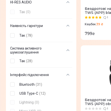
HI-RES AUDIO
Бездротові н
CMF
(
+
3
)
Так
(
0
)
TWS (APP) bl
Gelius
(
+
43
)
1
39 ₴
Кешбек
Наявність гарнітури
Beats
(
+
5
)
799
₴
GamePro
Так
(
78
)
(
+
42
)
Fifine
(
+
11
)
Система активного
шумозаглушення
STEELSERIES
(
+
32
)
Так
(
28
)
XTRFY
(
+
1
)
Lenovo
(
+
9
)
Інтерфейс підключення
Asus
(
+
30
)
Bluetooth
(
31
)
Acer
(
+
1
)
USB Type-C
(
12
)
LORGAR
(
+
8
)
Бездротові н
Lightning
(
0
)
TWS (APP) obs
Redragon
(
+
6
)
1