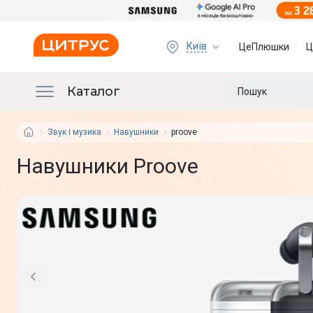
Київ
ЦеПлюшки
Ц
Каталог
Звук і музика
Навушники
proove
Навушники Proove