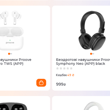
авушники Proove
Бездротові навушники Proo
ro TWS (APP)
Symphony Neo (APP) black
49 ₴
Кешбек
999
₴