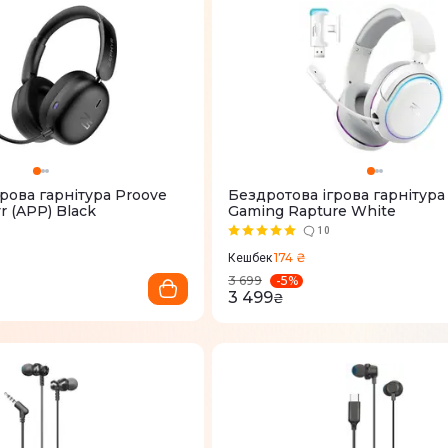
рова гарнітура Proove
Бездротова ігрова гарнітура
 (APP) Black
Gaming Rapture White
10
174 ₴
Кешбек
-
5
%
3 699
3 499
₴