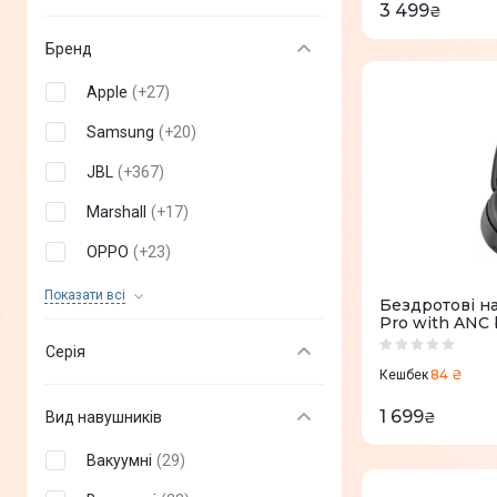
3 499
₴
Бренд
Apple
(
+
27
)
Samsung
(
+
20
)
JBL
(
+
367
)
Marshall
(
+
17
)
OPPO
(
+
23
)
Huawei
(
+
27
)
Показати всi
Бездротові н
Pro with ANC 
Xiaomi
(
+
49
)
Серія
realme
(
+
31
)
84 ₴
Кешбек
Proove
(
81
)
1 699
Вид навушників
₴
Sony
(
+
84
)
Вакуумні
(
29
)
ANKER
(
+
83
)