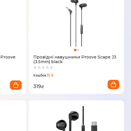
 Proove
Провідні навушники Proove Scape J3
(3.5mm) black
15 ₴
Кешбек
319
₴