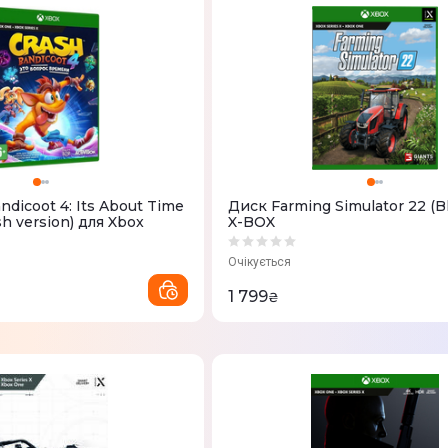
ndicoot 4: Its About Time
Диск Farming Simulator 22 (Bl
ish version) для Xbox
X-BOX
Очікується
1 799
₴