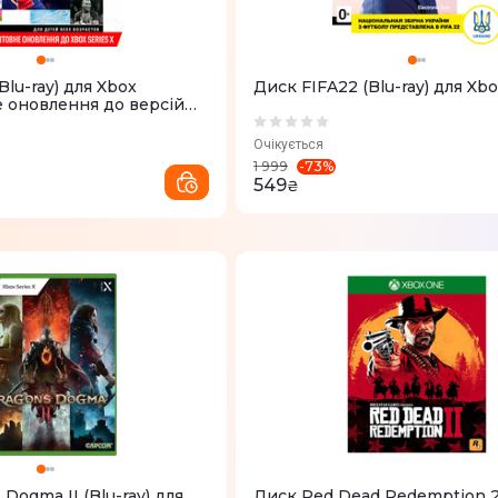
Blu-ray) для Xbox
Диск FIFA22 (Blu-ray) для Xb
 оновлення до версій
)
Очікується
-
73
%
1 999
549
₴
Dogma II (Blu-ray) для
Диск Red Dead Redemption 2 