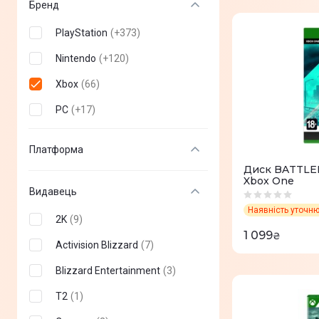
Бренд
PlayStation
(
+
373
)
Nintendo
(
+
120
)
Xbox
(
66
)
PC
(
+
17
)
Платформа
Диск BATTLEFI
Xbox One
Видавець
Наявність уточн
2K
(
9
)
1 099
₴
Activision Blizzard
(
7
)
Blizzard Entertainment
(
3
)
T2
(
1
)