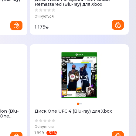
Remastered (Blu-ray) для Xbox
Очікується
1 179
₴
ion (Blu-
Диск One UFC 4 (Blu-ray) для Xbox
x One
Очікується
-
32
%
1 899