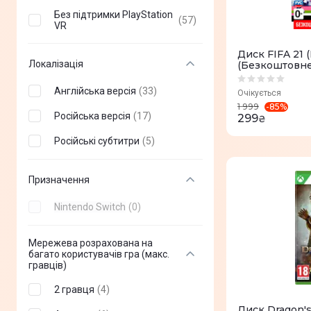
Bandai Namco
Файтинг (fighting)
(
3
)
(
0
)
Entertainment
Без підтримки PlayStation
(
57
)
Шутер від першої особи
VR
(
8
)
Bethesda Softworks
(FPS)
(
0
)
Диск FIFA 21 (
Аркади (Arcade)
(
0
)
EA Swiss Sarl
(
0
)
Локалізація
(Безкоштовне
XBOX Series X
Дитячі
(
0
)
Grasshopper Manufacture
(
0
)
Англійська версія
(
33
)
Очікується
-
85
%
1 999
Для вечірок (Party game)
(
0
)
Nintendo
(
0
)
Російська версія
(
17
)
299
₴
Konami Digital
Квест (quest)
(
0
)
Російські субтитри
(
5
)
(
0
)
Entertainment
Музика
(
0
)
Krafton
(
0
)
Призначення
Шутер від третьої особи
(
0
)
Mojang
(TPS)
(
0
)
Nintendo Switch
(
0
)
Стратегії
(
0
)
Microsoft Studios
(
0
)
Мережева розрахована на
Outright Games
(
0
)
багато користувачів гра (макс.
гравців)
Polyphony Digital
(
0
)
2 гравця
(
4
)
Private Division
(
0
)
Диск Dragon's 