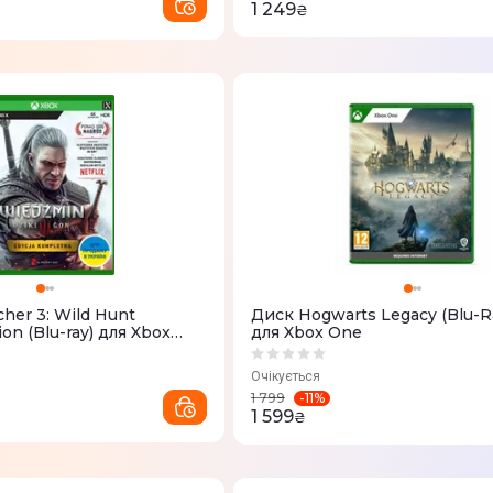
1 249
₴
her 3: Wild Hunt
Диск Hogwarts Legacy (Blu-R
on (Blu-ray) для Xbox
для Xbox One
Очікується
-
11
%
1 799
1 599
₴