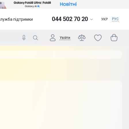
044 502 70 20
Служба підтримки
РУС
УКР
Увійти