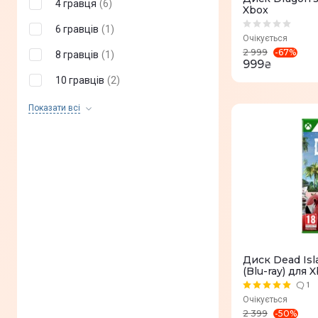
4 гравця
(
6
)
Xbox
SIE
(
0
)
6 гравців
(
1
)
SIEE
(
0
)
Очікується
-
67
%
2 999
8 гравців
(
1
)
SEGA
(
0
)
999
₴
10 гравців
(
2
)
SCEE
(
0
)
12 гравців
(
3
)
Показати всi
SUPERGIANT GAMES
(
0
)
16 гравців
(
1
)
Ubisoft
(
0
)
20 гравців
(
1
)
22 гравця
(
5
)
30 гравців
(
1
)
64 гравця
(
3
)
Так
(
2
)
Диск Dead Isl
(Blu-ray) для 
Ні
(
22
)
1
Очікується
3 гравця
(
0
)
-
50
%
2 399