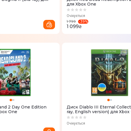
для Xbox One
Очікується
-
39
%
1 799
1 099
₴
and 2 Day One Edition
Диск Diablo III Eternal Collect
Xbox One
ray, English version) для Xbo
(88218EN)
Очікується