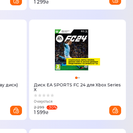
1 299
₴
ay диск)
Диск EA SPORTS FC 24 для Xbox Series
X
Очікується
-
30
%
2 299
1 599
₴