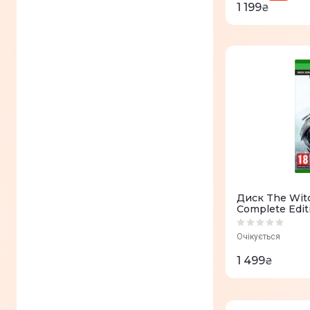
1 199
₴
5 гравців
(
0
)
9 гравців
(
0
)
21 гравець
(
0
)
24 гравця
(
0
)
40 гравців
(
0
)
50 гравців
(
0
)
99 гравців
(
0
)
128 гравців
(
0
)
Диск The Witc
Complete Editi
Series X
Очікується
1 499
₴