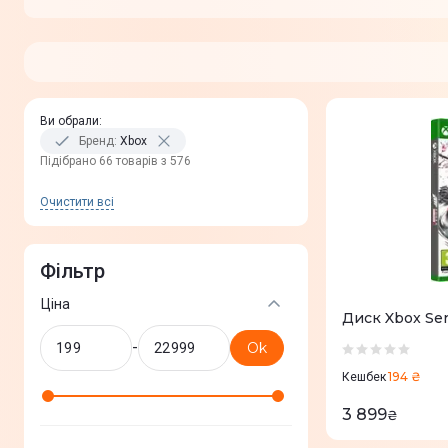
Ви обрали
:
Бренд
:
Xbox
Пiдiбрано 66 товарів з 576
Очистити всi
Фільтр
Ціна
Диск Xbox Ser
-
Ok
194 ₴
Кешбек
3 899
₴