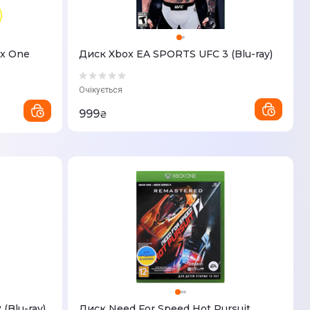
ox One
Диск Xbox EA SPORTS UFC 3 (Blu-ray)
Очікується
999
₴
(Blu-ray)
Диск Need For Speed Hot Pursuit