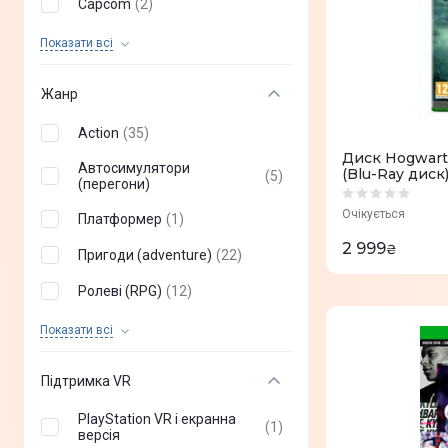
Capcom
(
2
)
CD Projekt
(
1
)
Показати всi
Codemasters
(
1
)
Жанр
Deep Silver
(
1
)
Action
(
35
)
EA Sports
(
1
)
Диск Hogwarts
Автосимулятори
(Blu-Ray диск)
(
5
)
Electronic Arts
(перегони)
(
20
)
Очікується
Платформер
(
1
)
GIANTS Software
(
1
)
2 999
₴
Пригоди (adventure)
(
22
)
GSC Game World
(
5
)
Ролеві (RPG)
(
12
)
Rockstar Games
(
5
)
Симулятор
(
6
)
Square Enix
(
2
)
Показати всi
Спортивні (sport)
(
15
)
Techland Publishing
(
1
)
Підтримка VR
Жахи, виживання (survival
Warner Bros Interactive
(
2
)
(
5
)
horror)
Entertainment
PlayStation VR і екранна
(
1
)
версія