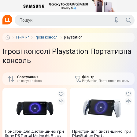
Геймінг
Ігрові консолі
playstation
Ігрові консолі Playstation Портативна
консоль
Сортування
Фільтр
за популярністю
PlayStation, Портативна консоль
Пристрій для дистанційної гри
Пристрій для дистанційної гри
Sony PS Portal Midnight Black
PlayStation Portal