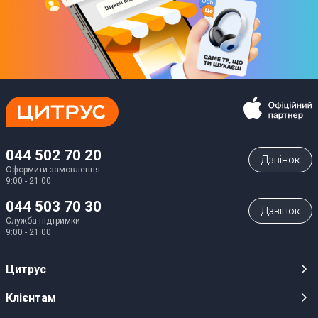
044 502 70 20
Дзвiнок
Оформити замовлення
9:00 - 21:00
044 503 70 30
Дзвiнок
Служба підтримки
9:00 - 21:00
Цитрус
Кар’єра
Клієнтам
Магазини