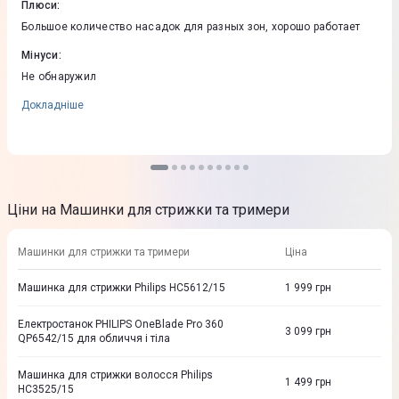
Плюси
:
Большое количество насадок для разных зон, хорошо работает
Мінуси
:
Не обнаружил
Докладніше
Ціни на Машинки для стрижки та тримери
Машинки для стрижки та тримери
Ціна
Машинка для стрижки Philips HC5612/15
1 999
грн
Електростанок PHILIPS OneBlade Pro 360
3 099
грн
QP6542/15 для обличчя і тіла
Машинка для стрижки волосся Philips
1 499
грн
HC3525/15