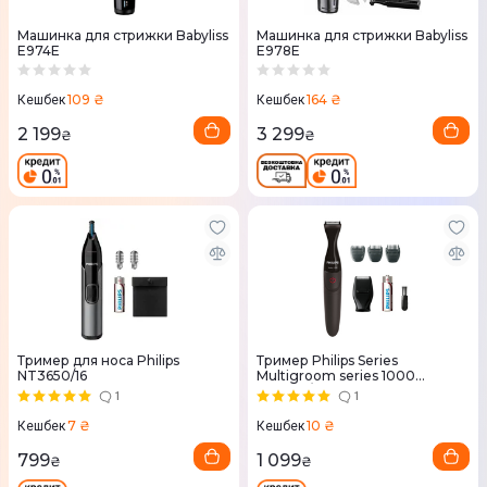
Машинка для стрижки Babyliss
Машинка для стрижки Babyliss
E974E
E978E
109 ₴
164 ₴
Кешбек
Кешбек
2 199
3 299
₴
₴
Тример для носа Philips
Тример Philips Series
NT3650/16
Multigroom series 1000
MG1100/16
1
1
7 ₴
10 ₴
Кешбек
Кешбек
799
1 099
₴
₴