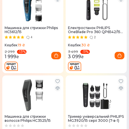
Машинка для стрижки Philips
Електростанок PHILIPS
HC5612/15
OneBlade Pro 360 QP6542/15
для обличчя і тіла
4
2
19 ₴
30 ₴
Кешбек
Кешбек
-
13
%
-
11
%
2 299
3 499
1 999
3 099
₴
₴
Машинка для стрижки
Тример універсальний PHILIPS
волосся Philips HC3525/15
MG3920/15 серії 3000 (7-в-1)