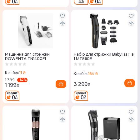
Машинка для стрижки
Набір для стрижки Babyliss 11 в
ROWENTA TN1400F1
1 MT860E
11 ₴
Кешбек
164 ₴
Кешбек
-
14
%
1 399
3 299
1 199
₴
₴