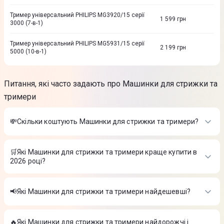
Тример універсальний PHILIPS MG3920/15 серії
1 599
грн
3000 (7-в-1)
Тример універсальний PHILIPS MG5931/15 серії
2 199
грн
5000 (10-в-1)
Питання, які часто задають про Машинки для стрижки та
тримери
💸Скільки коштують Машинки для стрижки та тримери?
Вартість товарів в категорії Машинки для стрижки та
тримери в інтернет-магазині Цитрус
🛒Які Машинки для стрижки та тримери краще купити в
2026 році?
Машинка для стрижки Philips HC5612/15
-
1 999 ₴
Машинка для стрижки BROCK BHC 2001
-
649 ₴
Найкращі Машинки для стрижки та тримери в 2026 році на
Тример SOGO SS-3495
-
212 ₴
думку інтернет-магазину Цитрус
📢Які Машинки для стрижки та тримери найдешевші?
Машинка для стрижки Philips HC5612/15
-
1 999 ₴
На сьогодні найдешевші Машинки для стрижки та тримери
Машинка для стрижки BROCK BHC 2001
-
649 ₴
Тример SOGO SS-3495
-
212 ₴
🔥Які Машинки для стрижки та тримери найдорожчі і