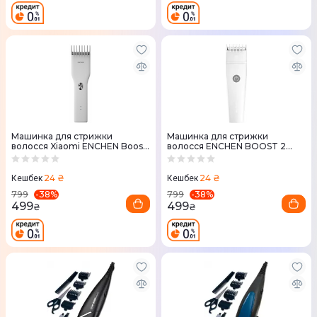
Машинка для стрижки
Машинка для стрижки
волосся Xiaomi ENCHEN Boost
волосся ENCHEN BOOST 2
White
White
24 ₴
24 ₴
Кешбек
Кешбек
-
38
%
-
38
%
799
799
499
499
₴
₴