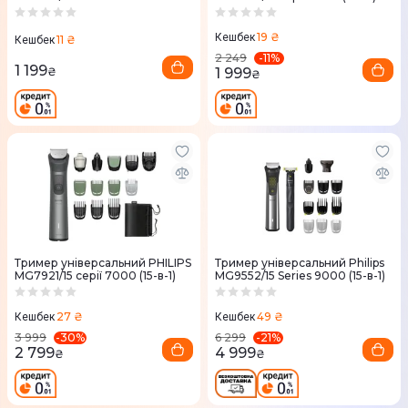
19 ₴
Кешбек
11 ₴
Кешбек
-
11
%
2 249
1 199
1 999
₴
₴
Тример універсальний PHILIPS
Тример універсальний Philips
MG7921/15 серії 7000 (15-в-1)
MG9552/15 Series 9000 (15-в-1)
27 ₴
49 ₴
Кешбек
Кешбек
-
30
%
-
21
%
3 999
6 299
2 799
4 999
₴
₴