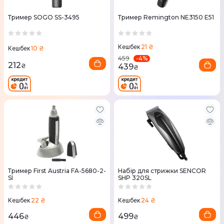
Тример SOGO SS-3495
Тример Remington NE3150 E51
21 ₴
Кешбек
10 ₴
Кешбек
-
4
%
459
212
439
₴
₴
Тример First Austria FA-5680-2-
Набір для стрижки SENCOR
SI
SHP 320SL
22 ₴
24 ₴
Кешбек
Кешбек
446
499
₴
₴