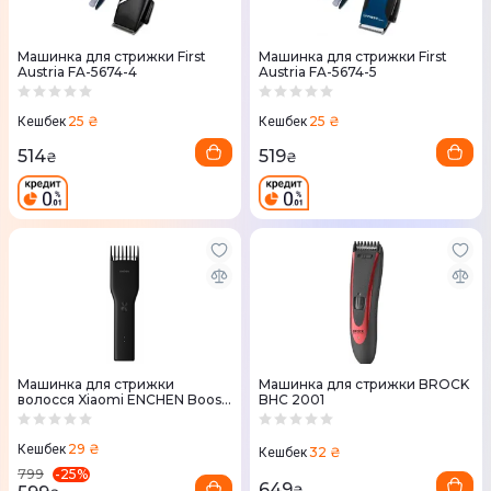
Машинка для стрижки First
Машинка для стрижки First
Austria FA-5674-4
Austria FA-5674-5
25 ₴
25 ₴
Кешбек
Кешбек
514
519
₴
₴
Машинка для стрижки
Машинка для стрижки BROCK
волосся Xiaomi ENCHEN Boost
BHC 2001
Black
29 ₴
Кешбек
32 ₴
Кешбек
-
25
%
799
649
₴