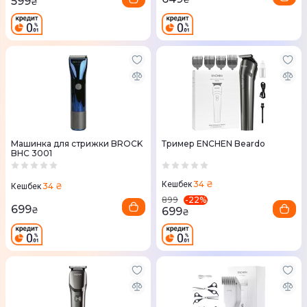
599
₴
Машинка для стрижки BROCK
Тример ENCHEN Beardo
BHC 3001
34 ₴
Кешбек
34 ₴
Кешбек
-
22
%
899
699
699
₴
₴