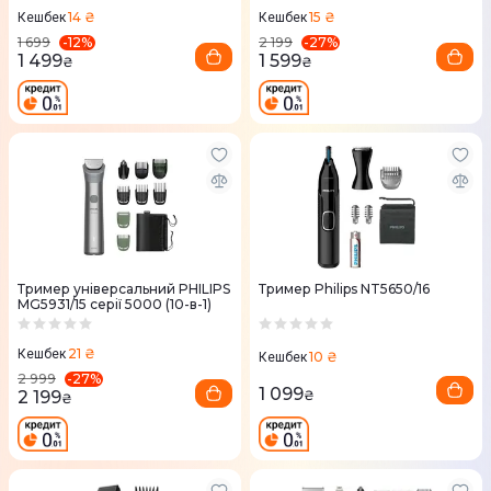
14 ₴
15 ₴
Кешбек
Кешбек
-
12
%
-
27
%
1 699
2 199
1 499
1 599
₴
₴
Тример універсальний PHILIPS
Тример Philips NT5650/16
MG5931/15 серії 5000 (10-в-1)
21 ₴
Кешбек
10 ₴
Кешбек
-
27
%
2 999
1 099
2 199
₴
₴