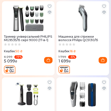
Тример універсальний PHILIPS
Машинка для стрижки
MG9535/15 серії 9000 (17-в-1)
волосся Philips QC5130/15
50 ₴
16 ₴
Кешбек
Кешбек
-
19
%
-
6
%
6 299
1 799
5 099
1 699
₴
₴