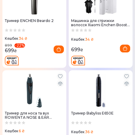
Тример ENCHEN Beardo 2
Машинка для стрижки
волосся Xiaomi Enchen Boost
SET White
34 ₴
Кешбек
34 ₴
Кешбек
-
22
%
899
699
699
₴
₴
Тример для носа та вух
Тример Babyliss E650E
ROWENTA NOSE & EAR
TRIMMER TN3011F0
6 ₴
Кешбек
36 ₴
Кешбек