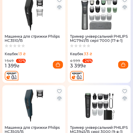
Машинка для стрижки Philips
Тример універсальний PHILIPS
HC3510/15
MG7941/15 серії 7000 (17-в-1)
13 ₴
33 ₴
Кешбек
Кешбек
-
10
%
-
26
%
1 549
4 599
1 399
3 399
₴
₴
Машинка для стрижки Philips
Тример універсальний PHILIPS
HC3505/15
MG3945/15 серії 3000 (9-в-1)