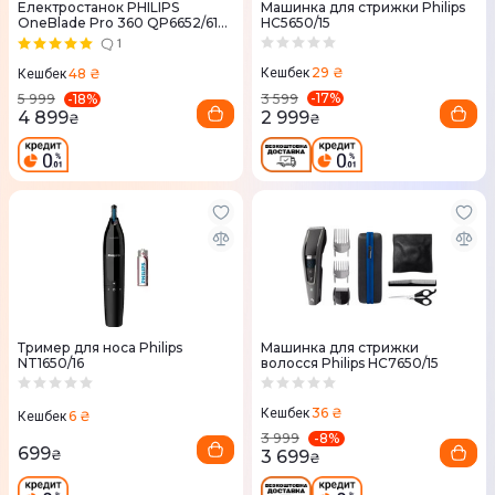
Електростанок PHILIPS
Машинка для стрижки Philips
OneBlade Pro 360 QP6652/61
HC5650/15
для обличчя і тіла
1
29 ₴
48 ₴
Кешбек
Кешбек
-
17
%
-
18
%
3 599
5 999
2 999
4 899
₴
₴
Тример для носа Philips
Машинка для стрижки
NT1650/16
волосся Philips HC7650/15
36 ₴
Кешбек
6 ₴
Кешбек
-
8
%
3 999
699
3 699
₴
₴