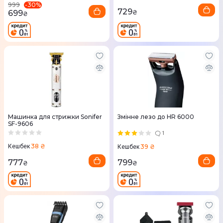
-
30
%
999
729
699
₴
₴
Машинка для стрижки Sonifer
Змінне лезо до HR 6000
SF-9606
1
38 ₴
39 ₴
Кешбек
Кешбек
777
799
₴
₴