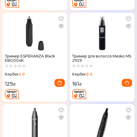
Тример ESPERANZA Black
Тример для волосся Mesko MS
EBG004K
2929
6 ₴
8 ₴
Кешбек
Кешбек
129
161
₴
₴