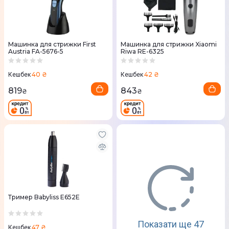
Машинка для стрижки First
Машинка для стрижки Xiaomi
Austria FA-5676-5
Riwa RE-6325
40 ₴
42 ₴
Кешбек
Кешбек
819
843
₴
₴
Тример Babyliss E652E
Показати ще 47
47 ₴
Кешбек