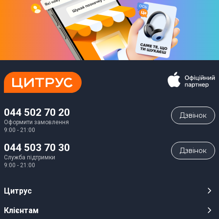
044 502 70 20
Дзвiнок
Оформити замовлення
9:00 - 21:00
044 503 70 30
Дзвiнок
Служба підтримки
9:00 - 21:00
Цитрус
Кар’єра
Клієнтам