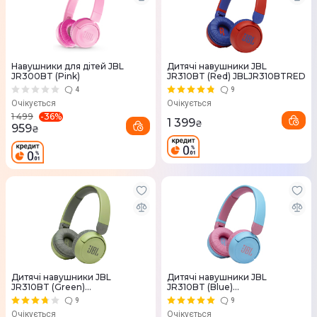
Навушники для дітей JBL
Дитячі навушники JBL
JR300BT (Pink)
JR310BT (Red) JBLJR310BTRED
4
9
Очікується
Очікується
-
36
%
1 499
1 399
₴
959
₴
Дитячі навушники JBL
Дитячі навушники JBL
JR310BT (Green)
JR310BT (Blue)
JBLJR310BTGRN
JBLJR310BTBLU
9
9
Очікується
Очікується