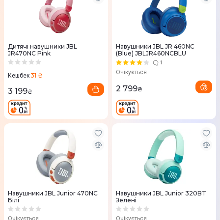
Дитячі навушники JBL
Навушники JBL JR 460NC
JR470NC Pink
(Blue) JBLJR460NCBLU
1
Очікується
31 ₴
Кешбек
2 799
₴
3 199
₴
Навушники JBL Junior 470NC
Навушники JBL Junior 320BT
Білі
Зелені
Очікується
Очікується