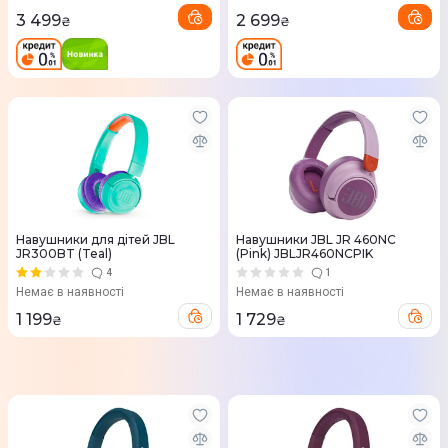
3 499
2 699
₴
₴
Навушники для дітей JBL
Навушники JBL JR 460NC
JR300BT (Teal)
(Pink) JBLJR460NCPIK
4
1
Немає в наявності
Немає в наявності
1 199
1 729
₴
₴