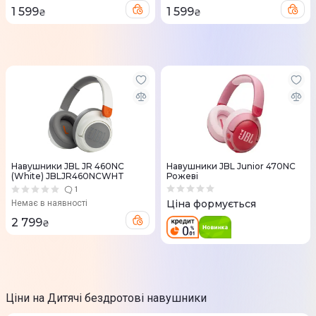
1 599
1 599
₴
₴
Навушники JBL JR 460NC
Навушники JBL Junior 470NC
(White) JBLJR460NCWHT
Рожеві
1
Ціна формується
Немає в наявності
2 799
₴
Ціни на Дитячі бездротові навушники