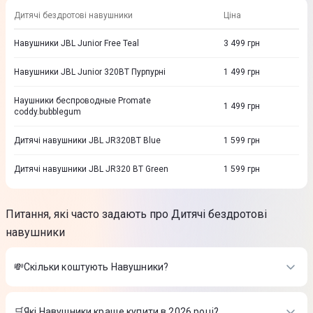
Дитячі бездротові навушники
Ціна
Навушники JBL Junior Free Teal
3 499
грн
Навушники JBL Junior 320BT Пурпурні
1 499
грн
Наушники беспроводные Promate
1 499
грн
coddy.bubblegum
Дитячі навушники JBL JR320BT Blue
1 599
грн
Дитячі навушники JBL JR320 BT Green
1 599
грн
Питання, які часто задають про Дитячі бездротові
навушники
💸Скільки коштують Навушники?
Вартість товарів в категорії Навушники в інтернет-магазині
Цитрус
🛒Які Навушники краще купити в 2026 році?