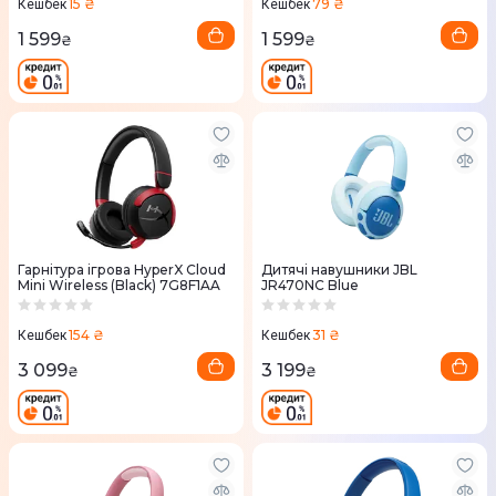
15 ₴
79 ₴
Кешбек
Кешбек
1 599
1 599
₴
₴
Гарнітура ігрова HyperX Cloud
Дитячі навушники JBL
Mini Wireless (Black) 7G8F1AA
JR470NC Blue
154 ₴
31 ₴
Кешбек
Кешбек
3 099
3 199
₴
₴