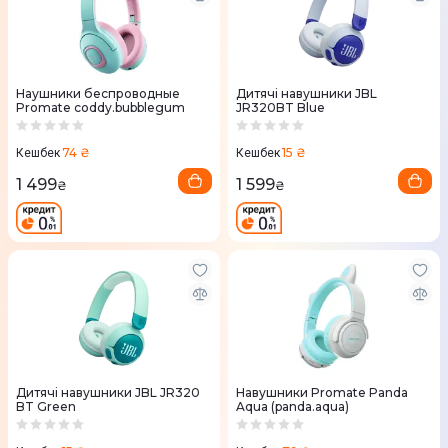
Наушники беспроводные
Дитячі навушники JBL
Promate coddy.bubblegum
JR320BT Blue
74 ₴
15 ₴
Кешбек
Кешбек
1 499
1 599
₴
₴
Дитячі навушники JBL JR320
Навушники Promate Panda
BT Green
Aqua (panda.aqua)