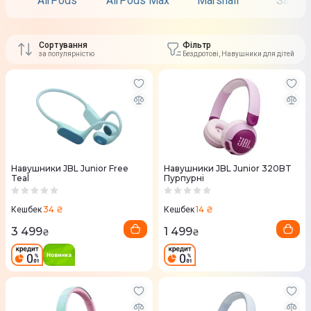
AirPods
AirPods Max
Marshall
Samsu
Сортування
Фільтр
за популярністю
Бездротові, Навушники для дітей
Навушники JBL Junior Free
Навушники JBL Junior 320BT
Teal
Пурпурні
34 ₴
14 ₴
Кешбек
Кешбек
3 499
1 499
₴
₴