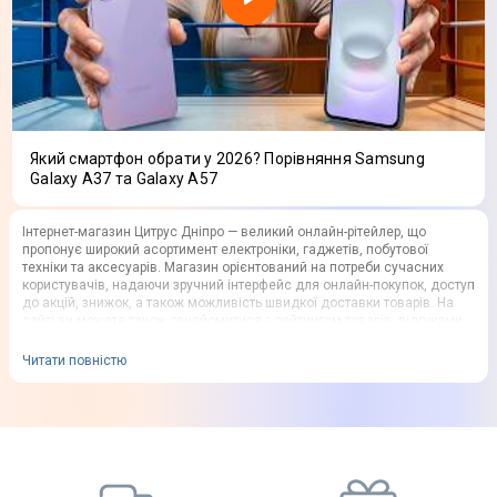
Який смартфон обрати у 2026? Порівняння Samsung
Galaxy A37 та Galaxy A57
Інтернет-магазин Цитрус Дніпро — великий онлайн-рітейлер, що
пропонує широкий асортимент електроніки, гаджетів, побутової
техніки та аксесуарів. Магазин орієнтований на потреби сучасних
користувачів, надаючи зручний інтерфейс для онлайн-покупок, доступ
до акцій, знижок, а також можливість швидкої доставки товарів. На
сайті ви можете також ознайомитися з рейтингом товарів, відгуками
клієнтів, провести порівняння цін.
Читати повністю
Асортимент інтернет-магазину Цитрус
Дніпро
На сайті представлено великий асортимент товарів, здатних закрити
практично всі потреби сучасних споживачів. Найбільш популярні
категорії товарів: