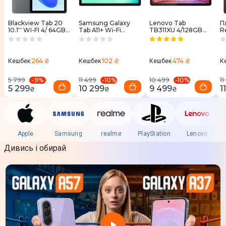
Blackview Tab 20
Samsung Galaxy
Lenovo Tab
П
10.1'' WI-FI 4/ 64GB
Tab A11+ Wi-Fi
TB311XU 4/128GB
R
Grey
6/128GB Grey (SM-
LTE Luna Grey +
8
(BV_Tab_20_GR)
X230NZAREUC)
Kids Bumper&Pen
G
(ZAEJ0129UA)
264 ₴
102 ₴
474 ₴
Кешбек
Кешбек
Кешбек
К
-
9
%
-
10
%
-
10
%
5 799
11 499
10 499
11
5 299
10 299
9 499
1
₴
₴
₴
Apple
Samsung
realme
PlayStation
Lenovo
Дивись і обирай