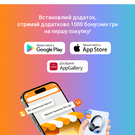
технологій бренду Apple з передовими функціями для фотографів і
відеографів.
В Apple Zone можна вибрати також смартгодинник,
Макбук
,
Айпад
,
Встановлюй додаток,
AirPods
.
отримай додатково 1000 бонусних грн
Аудіо
на першу покупку!
У Цитрусі в Дніпрі є все —
бездротові навушники
й колонки з
підтриманням розумного будинку, акустичні системи, програвачі,
радіоприймачі, домашні кінотеатри. Якість звуку на вищому рівні, що
робить прослуховування музики справді приємним.
Техніка для дому
Асортимент великої побутової техніки, представлений у Цитрус у
Дніпрі, включає такі прилади:
холодильник
;
мікрохвильовка
;
морозильна камера
;
посудомийна машина
;
пральна машина
(
купити пральну машину недорого
можна від
брендів Indesit, Beko, Gorenje, Candy);
витяжка
(замовити витяжку на кухню можна відразу з установкою).