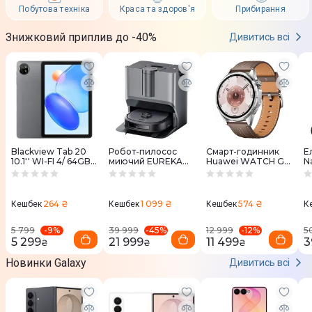
Побутова техніка
Краса та здоров'я
Прибирання
Знижковий приплив до -40%
Дивитись всі
Blackview Tab 20
Робот-пилосос
Смарт-годинник
Е
10.1'' WI-FI 4/ 64GB
миючий EUREKA
Huawei WATCH GT
N
Grey
J20
6 46mm Brown
(BV_Tab_20_GR)
Leather
264 ₴
1 099 ₴
574 ₴
Кешбек
Кешбек
Кешбек
К
-
9
%
-
45
%
-
12
%
5 799
39 999
12 999
5
5 299
21 999
11 499
3
₴
₴
₴
Новинки Galaxy
Дивитись всі