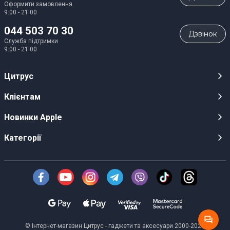
Оформити замовлення
9:00 - 21:00
044 503 70 30
Дзвiнок
Служба підтримки
9:00 - 21:00
Цитрус
Кар’єра
Клієнтам
Магазини
Публічні оферти
Новинки Apple
Для ЗМІ
Відеоогляди
iPhone 17
Категорії
Оптовим клієнтам
Акції, розіграші, призи
iPhone 17 Pro
Аудіо
Служба підтримки клієнтів
Інструкції та прошивки
iPhone 17 Pro Max
Техніка Apple
Про Компанію
Доставка
iPhone Air
Смартфони
Новини
Оплата
AirPods Pro 3
Техніка для кухні
Безготівковий розрахунок
Гарантійні умови
Apple Watch 11
Персональний транспорт
© Інтернет-магазин Цитрус - гаджети та аксесуари 2000-2026