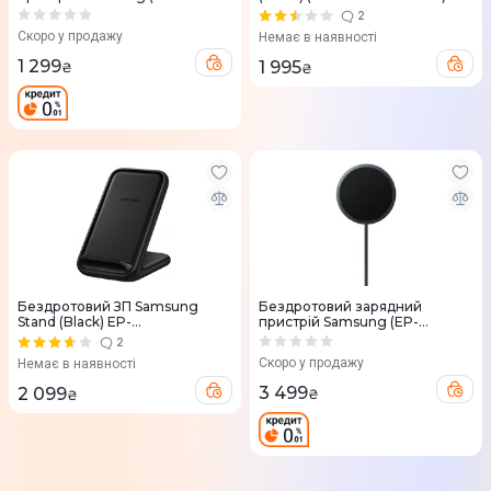
P2900BBEGWW) 25W темно-
2
сірий
Скоро у продажу
Немає в наявності
1 299
1 995
₴
₴
Бездротовий ЗП Samsung
Бездротовий зарядний
Stand (Black) EP-
пристрій Samsung (EP-
N5200TBRGRU
P2900TBEGWW) 25W темно-
2
сірий+зар. пристрій 45W
Скоро у продажу
Немає в наявності
3 499
2 099
₴
₴