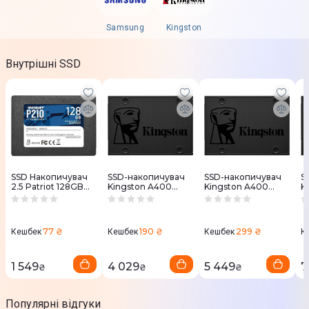
Samsung
Kingston
Внутрішні SSD
SSD Накопичувач
SSD-накопичувач
SSD-накопичувач
S
2.5 Patriot 128GB
Kingston A400
Kingston A400
K
SATA TLC P210
240GB 2.5" SATAIII
480GB 2.5" SATAIII
9
P210S128G25
SA400S37/240G
SA400S37/480G
S
77 ₴
190 ₴
299 ₴
Кешбек
Кешбек
Кешбек
К
1 549
4 029
5 449
7
₴
₴
₴
Популярні відгуки