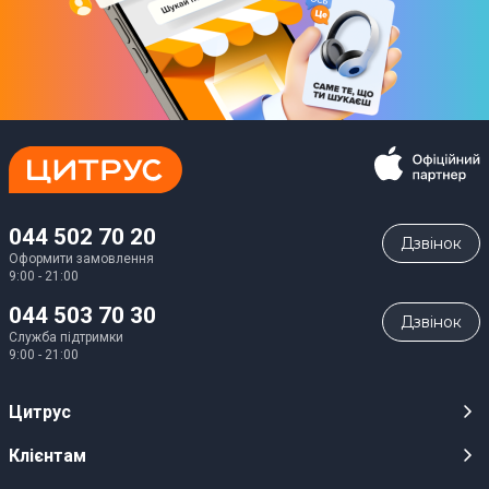
044 502 70 20
Дзвiнок
Оформити замовлення
9:00 - 21:00
044 503 70 30
Дзвiнок
Служба підтримки
9:00 - 21:00
Цитрус
Кар’єра
Клієнтам
Магазини