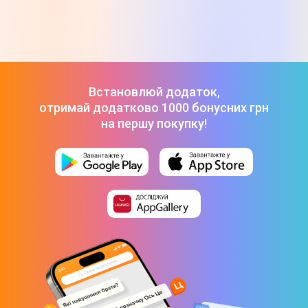
Встановлюй додаток,
отримай додатково 1000 бонусних грн
на першу покупку!