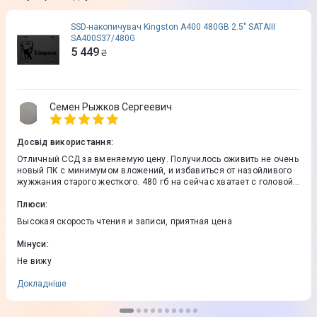
SSD-накопичувач Kingston A400 480GB 2.5" SATAIII
SA400S37/480G
5 449
₴
Семен Рыжков Сергеевич
Досвід використання
:
Отличный ССД за вменяемую цену. Получилось оживить не очень
новый ПК с минимумом вложений, и избавиться от назойливого
жужжания старого жесткого. 480 гб на сейчас хватает с головой
для базовых задач. Скорость отклика системы значительно
увеличилась.
Плюси
:
Высокая скорость чтения и записи, приятная цена
Мінуси
:
Не вижу
Докладніше