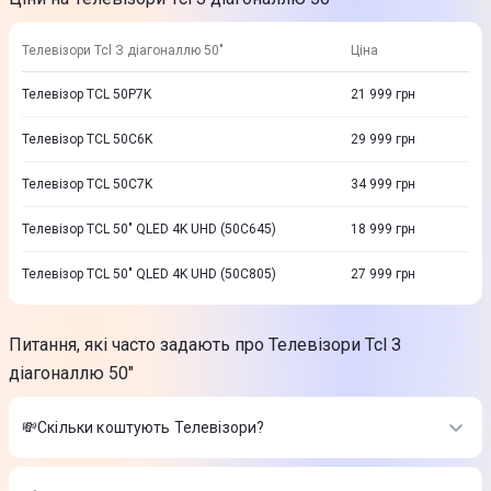
Телевізори Tcl З діагоналлю 50"
Ціна
Телевізор TCL 50P7K
21 999
грн
Телевізор TCL 50C6K
29 999
грн
Телевізор TCL 50C7K
34 999
грн
Телевізор TCL 50" QLED 4K UHD (50C645)
18 999
грн
Телевізор TCL 50" QLED 4K UHD (50С805)
27 999
грн
Питання, які часто задають про Телевізори Tcl З
діагоналлю 50"
💸Скільки коштують Телевізори?
Вартість товарів в категорії Телевізори в інтернет-магазині
Цитрус