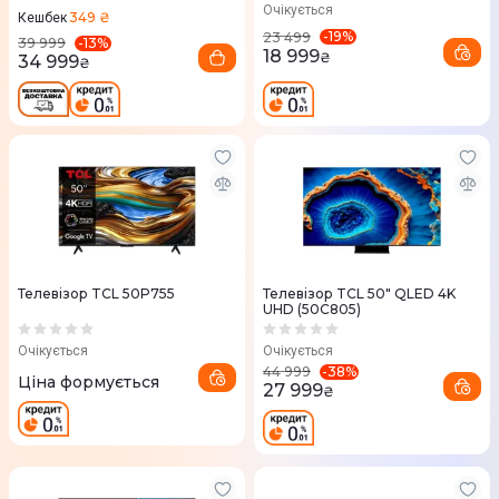
Очікується
349 ₴
Кешбек
-
19
%
23 499
-
13
%
39 999
18 999
₴
34 999
₴
Телевізор TCL 50P755
Телевізор TCL 50" QLED 4K
UHD (50С805)
Очікується
Очікується
-
38
%
44 999
Ціна формується
27 999
₴