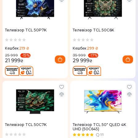
Телевізор TCL 50P7K
Телевізор TCL 50C6K
219 ₴
299 ₴
Кешбек
Кешбек
-
15
%
-
17
%
25 999
35 999
21 999
29 999
₴
₴
Телевізор TCL 50C7K
Телевізор TCL 50" QLED 4K
UHD (50C645)
11