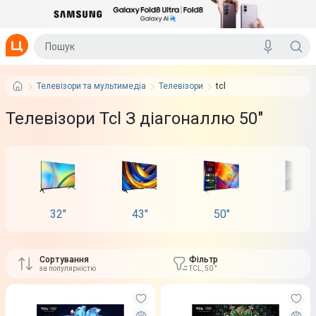
Телевізори та мультимедіа
Телевізори
tcl
Телевізори Tcl З діагоналлю 50"
32"
43"
50"
55"
Сортування
Фільтр
за популярністю
TCL, 50 "