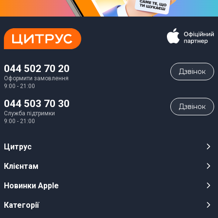
044 502 70 20
Дзвiнок
Оформити замовлення
9:00 - 21:00
044 503 70 30
Дзвiнок
Служба підтримки
9:00 - 21:00
Цитрус
Кар’єра
Клієнтам
Магазини
Публічні оферти
Новинки Apple
Для ЗМІ
Відеоогляди
iPhone 17
Категорії
Оптовим клієнтам
Акції, розіграші, призи
iPhone 17 Pro