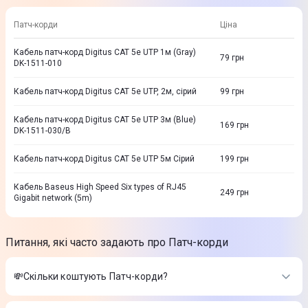
Патч-корди
Ціна
Кабель патч-корд Digitus CAT 5e UTP 1м (Gray)
79
грн
DK-1511-010
Кабель патч-корд Digitus CAT 5e UTP, 2м, сiрий
99
грн
Кабель патч-корд Digitus CAT 5e UTP 3м (Blue)
169
грн
DK-1511-030/B
Кабель патч-корд Digitus CAT 5e UTP 5м Сiрий
199
грн
Кабель Baseus High Speed Six types of RJ45
249
грн
Gigabit network (5m)
Питання, які часто задають про Патч-корди
💸Скільки коштують Патч-корди?
Вартість товарів в категорії Патч-корди в інтернет-магазині