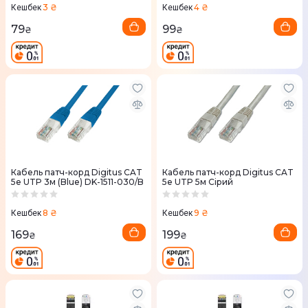
3 ₴
4 ₴
Кешбек
Кешбек
79
99
₴
₴
Кабель патч-корд Digitus CAT
Кабель патч-корд Digitus CAT
5e UTP 3м (Blue) DK-1511-030/B
5e UTP 5м Сiрий
8 ₴
9 ₴
Кешбек
Кешбек
169
199
₴
₴