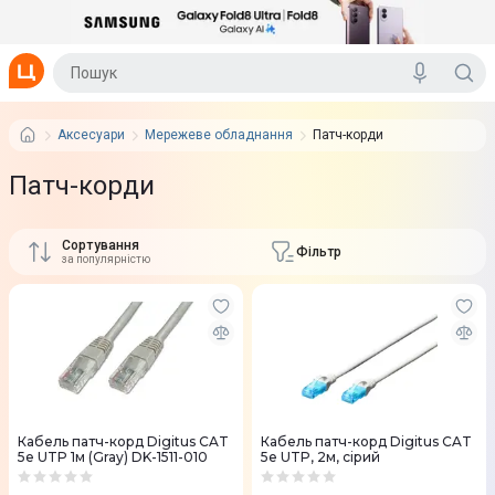
Аксесуари
Мережеве обладнання
Патч-корди
Патч-корди
Сортування
Фільтр
за популярністю
Кабель патч-корд Digitus CAT
Кабель патч-корд Digitus CAT
5e UTP 1м (Gray) DK-1511-010
5e UTP, 2м, сiрий