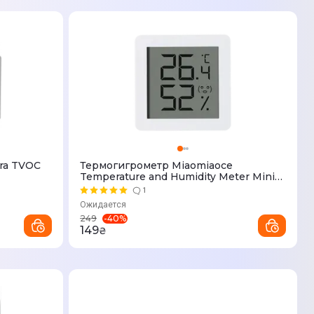
ara TVOC
Термогигрометр Miaomiaoce
Temperature and Humidity Meter Mini
Edition
1
Ожидается
-
40
%
249
149
₴