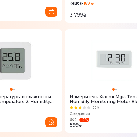
189 ₴
Кешбэк
3 799
₴
ературы и влажности
Измеритель Xiaomi Mijia Tem
Temperature & Humidity
Humidity Monitoring Meter El
itor 2
Thermometer(LYWSD02MMC
5
Ожидается
-
8
%
649
599
₴