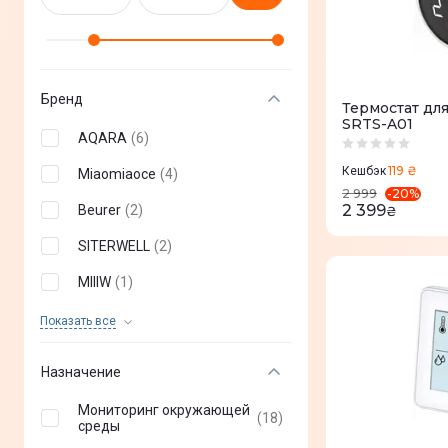
Бренд
Термостат для
SRTS-A01
AQARA
(
6
)
119 ₴
Кешбэк
Miaomiaoce
(
4
)
-
20
%
2 999
2 399
Beurer
(
2
)
₴
SITERWELL
(
2
)
MIIIW
(
1
)
CUBEE
(
1
)
Показать все
Honeywell
(
1
)
Назначение
Xiaomi
(
6
)
Мониторинг окружающей
(
18
)
среды