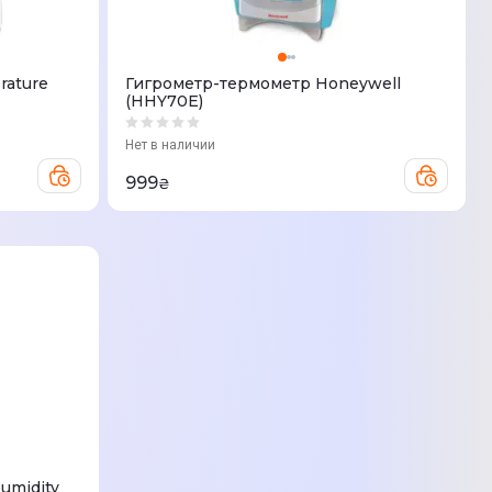
rature
Гигрометр-термометр Honeywell
(HHY70E)
Нет в наличии
999
₴
umidity