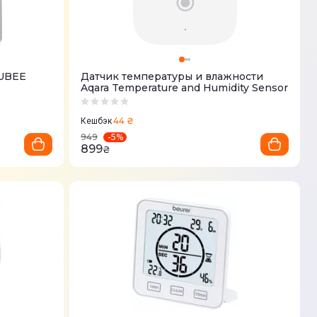
CUBEE
Датчик температуры и влажности
Aqara Temperature and Humidity Sensor
44 ₴
Кешбэк
-
5
%
949
899
₴