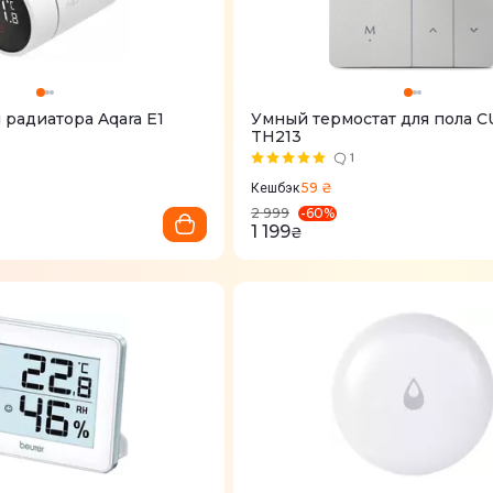
 радиатора Aqara E1
Умный термостат для пола 
TH213
1
59 ₴
Кешбэк
-
60
%
2 999
1 199
₴