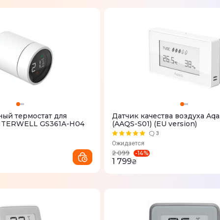
ый термостат для
Датчик качества воздуха Aq
SITERWELL GS361A-H04
(AAQS-S01) (EU version)
3
Ожидается
-
14
%
2 099
1 799
₴