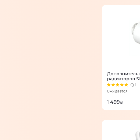
Дополнительн
радиаторов 
1
Ожидается
1 499
₴