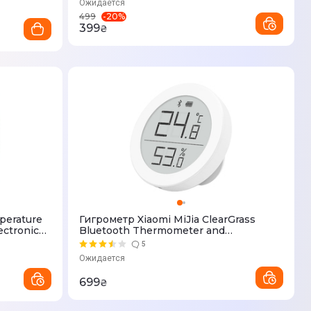
Ожидается
-
20
%
499
399
₴
perature
Гигрометр Xiaomi MiJia ClearGrass
ectronic
Bluetooth Thermometer and
)
Hygrometer CGG1
5
Ожидается
699
₴