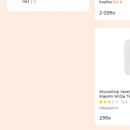
Нет
(
7
)
104 ₴
Кешбэк
2 099
₴
Монитор темп
Xiaomi MiJia 
Electronic Mon
4
Ожидается
299
₴