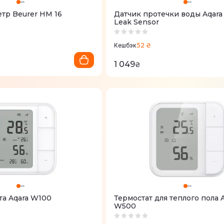
тр Beurer HM 16
Датчик протечки воды Aqara
Leak Sensor
52 ₴
Кешбэк
1 049
₴
Датчик климата Aqara W100
Термостат для теплого пола Aqara
W500