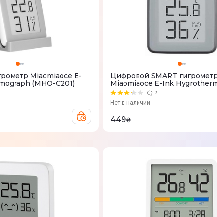
рометр Miaomiaoce E-
Цифровой SMART гигромет
rmograph (MHO-C201)
Miaomiaoce E-Ink Hygrother
BT2.0 MHO-C401
2
Нет в наличии
449
₴