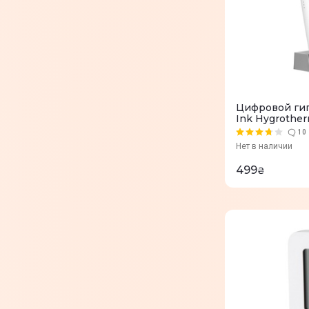
Цифровой гиг
Ink Hygrothe
10
Нет в наличии
499
₴