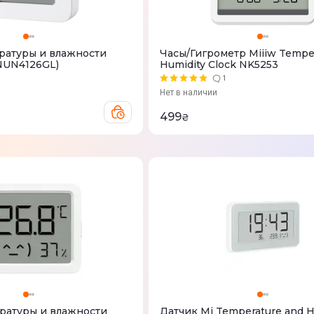
ратуры и влажности
Часы/Гигрометр Miiiw Tempe
(NUN4126GL)
Humidity Clock NK5253
1
Нет в наличии
499
₴
ратуры и влажности
Датчик Mi Temperature and H