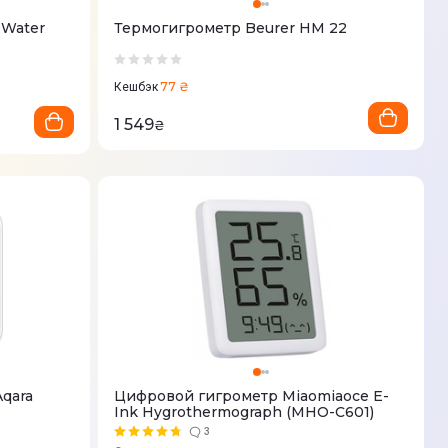
 Water
Термогигрометр Beurer HM 22
77 ₴
Кешбэк
1 549
₴
Цифровой гигрометр Miaomiaoce E-
Ink Hygrothermograph (MHO-C601)
3