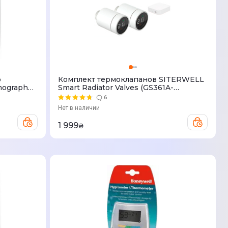
р
Комплект термоклапанов SITERWELL
mograph
Smart Radiator Valves (GS361A-
H04/TYGWZW-01)
6
Нет в наличии
1 999
₴