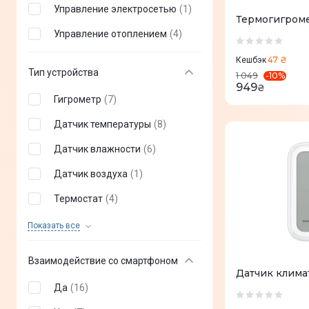
Управление электросетью
(
1
)
Термогигроме
Управление отоплением
(
4
)
47 ₴
Кешбэк
Тип устройства
-
10
%
1 049
949
₴
Гигрометр
(
7
)
Датчик температуры
(
8
)
Датчик влажности
(
6
)
Датчик воздуха
(
1
)
Термостат
(
4
)
Термоклапан
(
1
)
Показать все
Взаимодействие со смартфоном
Да
(
16
)