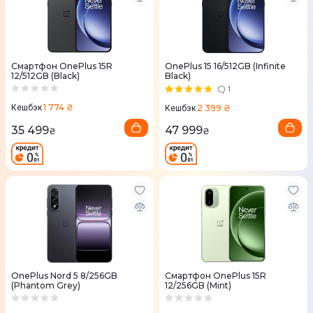
Смартфон OnePlus 15R
OnePlus 15 16/512GB (Infinite
12/512GB (Black)
Black)
1
1 774 ₴
2 399 ₴
Кешбэк
Кешбэк
35 499
47 999
₴
₴
OnePlus Nord 5 8/256GB
Смартфон OnePlus 15R
(Phantom Grey)
12/256GB (Mint)