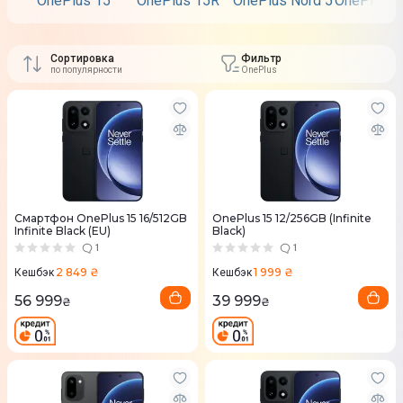
OnePlus 15
OnePlus 15R
OnePlus Nord 5
OnePlus N
Сортировка
Фильтр
по популярности
OnePlus
Смартфон OnePlus 15 16/512GB
OnePlus 15 12/256GB (Infinite
Infinite Black (EU)
Black)
1
1
2 849 ₴
1 999 ₴
Кешбэк
Кешбэк
56 999
39 999
₴
₴