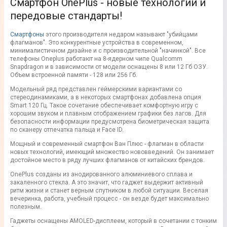
Смартфон OnePlus - новые технологии и
передовые стандарты!
Смартфоны
этого производителя недаром называют "убийцами
флагманов". Это конкурентные устройства в современном,
минималистичном дизайне и с производительной "начинкой". Все
телефоны Oneplus работают на 8-ядерном чипе Qualcomm
Snapdragon и в зависимости от модели оснащены 8 или 12 Гб ОЗУ.
Объем встроенной памяти - 128 или 256 Гб.
Модельный ряд представлен геймерскими вариантами со
стереодинамиками, а в некоторых смартфонах добавлена опция
Smart 120 Гц. Такое сочетание обеспечивает комфортную игру с
хорошим звуком и плавным отображением графики без лагов. Для
безопасности информации предусмотрена биометрическая защита
по сканеру отпечатка пальца и Face ID.
Мощный и современный смартфон Ван Плюс - флагман в области
новых технологий, имеющий множество нововведений. Он занимает
достойное место в ряду лучших флагманов от китайских брендов.
OnePlus созданы из анодированного алюминиевого сплава и
закаленного стекла. А это значит, что гаджет выдержит активный
ритм жизни и станет верным спутником в любой ситуации. Веселая
вечеринка, работа, учебный процесс - он везде будет максимально
полезным.
Гаджеты оснащены AMOLED-дисплеем, который в сочетании с тонким