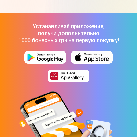
Цитрусе
Смартфон OnePlus 15 16/512GB Infinite Black (EU)
-
56 999 ₴
OnePlus Nord 3 5G 8/128GB (Tempest Gray)
-
14 999 ₴
OnePlus 15 16/1TB (Sand Storm)
-
54 999 ₴
Устанавливай приложение,
получи дополнительно
1000 бонусных грн на первую покупку!