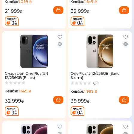
1 099 ₴
1 649 ₴
Кешбэк
Кешбэк
21 999
32 999
₴
₴
Смартфон OnePlus 15R
OnePlus 15 12/256GB (Sand
12/256GB (Black)
Storm)
1
1 649 ₴
1 999 ₴
Кешбэк
Кешбэк
32 999
39 999
₴
₴