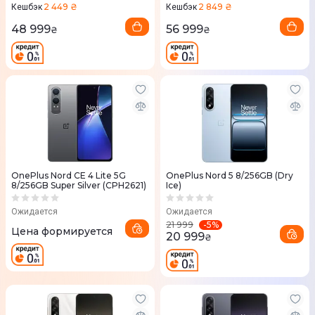
2 449 ₴
2 849 ₴
Кешбэк
Кешбэк
48 999
56 999
₴
₴
OnePlus Nord CE 4 Lite 5G
OnePlus Nord 5 8/256GB (Dry
8/256GB Super Silver (CPH2621)
Ice)
Ожидается
Ожидается
-
5
%
21 999
Цена формируется
20 999
₴