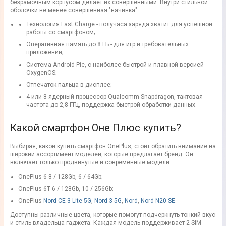
безрамочным корпусом делает их совершенными. Внутри стильной
оболочки не менее совершенная "начинка":
Технология Fast Charge - получаса заряда хватит для успешной
работы со смартфоном;
Оперативная память до 8 ГБ - для игр и требовательных
приложений;
Система Android Pie, с наиболее быстрой и плавной версией
OxygenOS;
Отпечаток пальца в дисплее;
4 или 8-ядерный процессор Qualcomm Snapdragon, тактовая
частота до 2,8 ГГц, поддержка быстрой обработки данных.
Какой смартфон Оне Плюс купить?
Выбирая, какой купить смартфон OnePlus, стоит обратить внимание на
широкий ассортимент моделей, которые предлагает бренд. Он
включает только продвинутые и современные модели:
OnePlus 6 8 / 128Gb, 6 / 64Gb;
OnePlus 6T 6 / 128Gb, 10 / 256Gb;
OnePlus
Nord CE 3 Lite 5G
,
Nord 3 5G
,
Nord
,
Nord N20 SE
.
Доступны различные цвета, которые помогут подчеркнуть тонкий вкус
и стиль владельца гаджета. Каждая модель поддерживает 2 SIM-