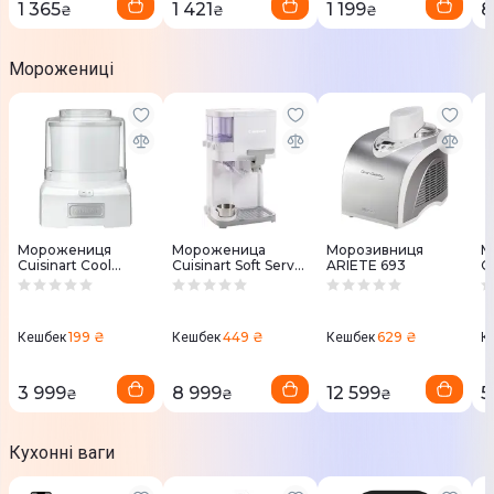
1 365
1 421
1 199
8
₴
₴
₴
Морожениці
Морожениця
Мороженица
Морозивниця
М
Cuisinart Cool
Cuisinart Soft Serve
ARIETE 693
C
Scoops ICE21E
ICE48E
I
199 ₴
449 ₴
629 ₴
Кешбек
Кешбек
Кешбек
К
3 999
8 999
12 599
5
₴
₴
₴
Кухонні ваги