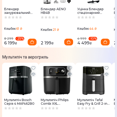
Блендер
Блендер AENO
Уцінка Блендер
П
занурювальний
HB4B
стаціонарний
B
Bosch MSM6M871
BOSCH MMB6172S
61 ₴
44 ₴
Кешбек
Кешбек
21 ₴
Кешбек
К
-
25
%
-
10
%
8 299
4 999
6 199
2 199
4 499
2
₴
₴
₴
Мультипіч та аерогриль
Мультипіч Bosch
Мультипіч Philips
Мультипіч Tefal
М
Серія 4 MAF462B0
Combi XXL
Easy Fry & Grill 2-in-1
E
HD9880/90
Precision EY505815
E