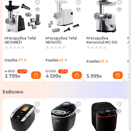
М'ясорубка Tefal
М'ясорубка Tefal
М'ясорубка
М
NE108831
NE114130
Kenwood MG 510
A
2
37 ₴
45 ₴
Кешбек
Кешбек
59 ₴
Кешбек
К
-
22
%
-
25
%
4 899
6 099
3 799
4 599
5 999
3
₴
₴
₴
Хлібопечі