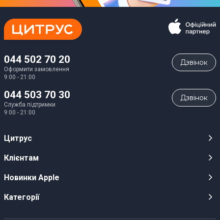
044 502 70 20
Дзвiнок
Оформити замовлення
9:00 - 21:00
044 503 70 30
Дзвiнок
Служба підтримки
9:00 - 21:00
Цитрус
Кар’єра
Клієнтам
Магазини
Публічні оферти
Новинки Apple
Для ЗМІ
Відеоогляди
iPhone 17
Категорії
Оптовим клієнтам
Акції, розіграші, призи
iPhone 17 Pro
Аудіо
Служба підтримки клієнтів