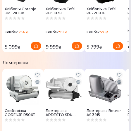
Хлібопіч Gorenje
Хлібопічка Tefal
Хлібопічка Tefal
Х
BM 1210 BK
PF611838
PF220838
P
К
254 ₴
99 ₴
57 ₴
Кешбек
Кешбек
Кешбек
5
5 099
9 999
5 799
4
₴
₴
₴
Ломтерізки
Скиборізка
Ломтерізка
Ломтерізка Beurer
С
GORENJE R506E
ARDESTO SDK-
AS 3915
R
200S