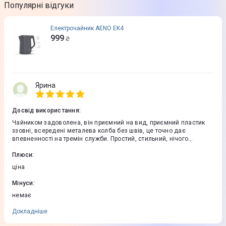
Популярні відгуки
Електрочайник AENO EK4
999
₴
Ярина
Досвід використання
:
Чайником задоволена, він приємний на вид, приємний пластик
ззовні, всередені металева колба без швів, це точно дає
впевненності на тремін служби. Простий, стильний, нічого
зайвого. Нагрівається швидко, шумить не сильно і не довго
Плюси
:
ціна
Мінуси
:
немає
Докладніше