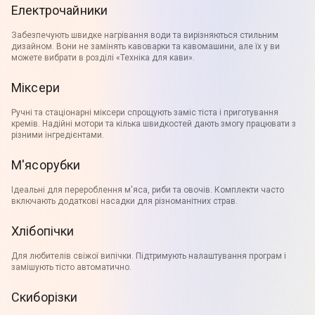
Електрочайники
Забезпечують швидке нагрівання води та вирізняються стильним
дизайном. Вони не замінять кавоварки та кавомашини, але їх у ви
можете вибрати в розділі «Техніка для кави».
Міксери
Ручні та стаціонарні міксери спрощують заміс тіста і приготування
кремів. Надійні мотори та кілька швидкостей дають змогу працювати з
різними інгредієнтами.
М'ясорубки
Ідеальні для перероблення м'яса, риби та овочів. Комплекти часто
включають додаткові насадки для різноманітних страв.
Хлібопічки
Для любителів свіжої випічки. Підтримують налаштування програм і
замішують тісто автоматично.
Скиборізки