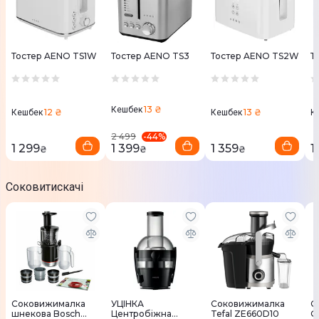
Тостер AENO TS1W
Тостер AENO TS3
Тостер AENO TS2W
Т
13 ₴
Кешбек
12 ₴
13 ₴
Кешбек
Кешбек
К
-
44
%
2 499
1 299
1 399
1 359
1
₴
₴
₴
Соковитискачі
Соковижималка
УЦІНКА
Соковижималка
С
шнекова Bosch
Центробіжна
Tefal ZE660D10
G