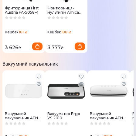
Фритюрниця First
Фритюрниця-
Austria FA-5058-4
мультипіч Amica
AFD 5010
181 ₴
188 ₴
Кешбек
Кешбек
3 626
3 777
₴
₴
Вакуумний пакувальник
Вакуумний
Вакууматор Ergo
Вакуумний
В
пакувальник AENO
VS 2010
пакувальник AENO
п
VS4W (AVS0004W)
VS2
V