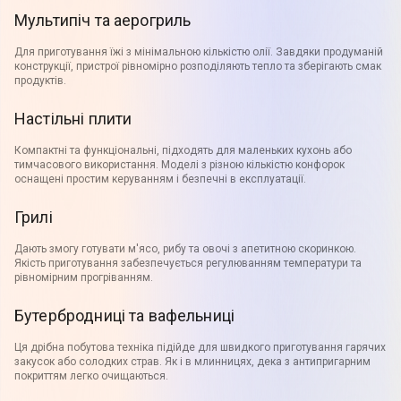
Мультипіч та аерогриль
Для приготування їжі з мінімальною кількістю олії. Завдяки продуманій
конструкції, пристрої рівномірно розподіляють тепло та зберігають смак
продуктів.
Настільні плити
Компактні та функціональні, підходять для маленьких кухонь або
тимчасового використання. Моделі з різною кількістю конфорок
оснащені простим керуванням і безпечні в експлуатації.
Грилі
Дають змогу готувати м'ясо, рибу та овочі з апетитною скоринкою.
Якість приготування забезпечується регулюванням температури та
рівномірним прогріванням.
Бутербродниці та вафельниці
Ця дрібна побутова техніка підійде для швидкого приготування гарячих
закусок або солодких страв. Як і в млинницях, дека з антипригарним
покриттям легко очищаються.