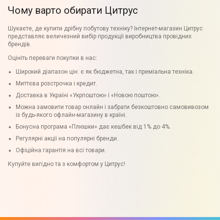
Чому варто обирати Цитрус
Шукаєте, де купити дрібну побутову техніку? Інтернет-магазин Цитрус
представляє величезний вибір продукції виробництва провідних
брендів.
Оцініть переваги покупки в нас:
Широкий діапазон цін: є як бюджетна, так і преміальна техніка.
Миттєва розстрочка і кредит.
Доставка в Україні «Укрпоштою» і «Новою поштою».
Можна замовити товар онлайн і забрати безкоштовно самовивозом
із будь-якого офлайн-магазину в країні.
Бонусна програма «Плюшки» дає кешбек від 1% до 4%.
Регулярні акції на популярні бренди.
Офіційна гарантія на всі товари.
Купуйте вигідно та з комфортом у Цитрус!