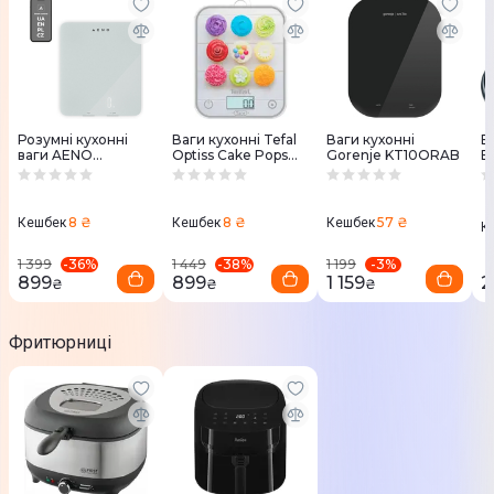
Розумні кухонні
Ваги кухонні Tefal
Ваги кухонні
В
ваги AENO
Optiss Cake Pops
Gorenje KT10ORAB
B
AKS0001S
BC50D4V0
8 ₴
8 ₴
57 ₴
Кешбек
Кешбек
Кешбек
К
-
36
%
-
38
%
-
3
%
1 399
1 449
1 199
899
899
1 159
2
₴
₴
₴
Фритюрниці