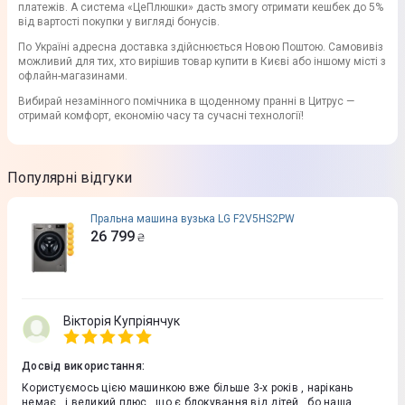
платежів. А система «ЦеПлюшки» дасть змогу отримати кешбек до 5%
від вартості покупки у вигляді бонусів.
По Україні адресна доставка здійснюється Новою Поштою. Самовивіз
можливий для тих, хто вирішив товар купити в Києві або іншому місті з
офлайн-магазинами.
Вибирай незамінного помічника в щоденному пранні в Цитрус —
отримай комфорт, економію часу та сучасні технології!
Популярні відгуки
Пральна машина вузька LG F2V5HS2PW
26 799
₴
Вікторія Купріянчук
Досвід використання
:
Користуємось цією машинкою вже більше 3-х років , нарікань
немає , і великий плюс , що є блокування від дітей , бо наша