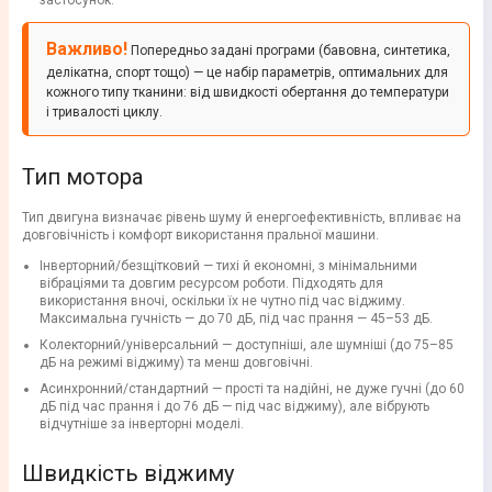
застосунок.
Важливо!
Попередньо задані програми (бавовна, синтетика,
делікатна, спорт тощо) — це набір параметрів, оптимальних для
кожного типу тканини: від швидкості обертання до температури
і тривалості циклу.
Тип мотора
Тип двигуна визначає рівень шуму й енергоефективність, впливає на
довговічність і комфорт використання пральної машини.
Інверторний/безщітковий — тихі й економні, з мінімальними
вібраціями та довгим ресурсом роботи. Підходять для
використання вночі, оскільки їх не чутно під час віджиму.
Максимальна гучність — до 70 дБ, під час прання — 45–53 дБ.
Колекторний/універсальний — доступніші, але шумніші (до 75–85
дБ на режимі віджиму) та менш довговічні.
Асинхронний/стандартний — прості та надійні, не дуже гучні (до 60
дБ під час прання і до 76 дБ — під час віджиму), але вібрують
відчутніше за інверторні моделі.
Швидкість віджиму