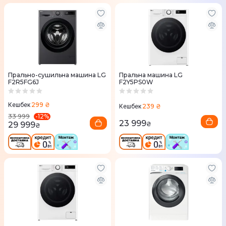
Прально-сушильна машина LG
Пральна машина LG
F2R5FG6J
F2Y5PS0W
299 ₴
Кешбек
239 ₴
Кешбек
-
12
%
33 999
23 999
29 999
₴
₴