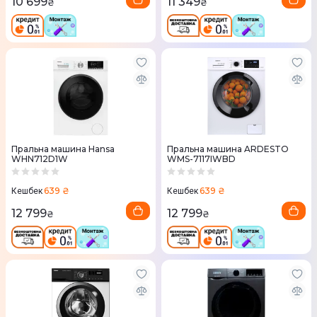
10 699
11 349
₴
₴
Пральна машина Hansa
Пральна машина ARDESTO
WHN712D1W
WMS-7117IWBD
639 ₴
639 ₴
Кешбек
Кешбек
12 799
12 799
₴
₴