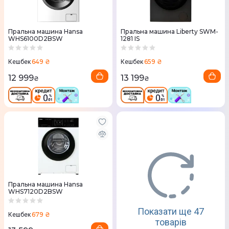
Пральна машина Hansa
Пральна машина Liberty SWM-
WHS6100D2BSW
1281 IS
649 ₴
659 ₴
Кешбек
Кешбек
12 999
13 199
₴
₴
Пральна машина Hansa
WHS7120D2BSW
Показати ще 47
679 ₴
Кешбек
товарів