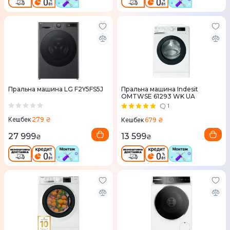
Пральна машина LG F2Y5FS5J
Пральна машина Indesit
OMTWSE 61293 WK UA
1
279 ₴
679 ₴
Кешбек
Кешбек
27 999
13 599
₴
₴