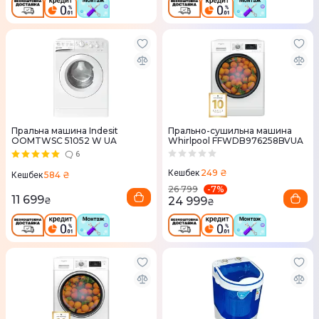
Пральна машина Indesit
Прально-сушильна машина
OOMTWSC 51052 W UA
Whirlpool FFWDB976258BVUA
6
249 ₴
Кешбек
584 ₴
Кешбек
-
7
%
26 799
11 699
24 999
₴
₴