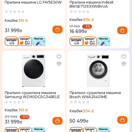
Пральна машина LG F4Y5ES0W
Пральна машина Indesit
BWSE71293XWBVUA
834 ₴
Кешбек
319 ₴
Кешбек
-
3
%
17 199
31 999
16 699
₴
₴
Прально-сушильна машина
Прально-сушильна машина
Samsung WD90DG5G34BELE
Bosch WNA25401ME
319 ₴
Кешбек
504 ₴
Кешбек
-
15
%
37 799
50 499
31 999
₴
₴