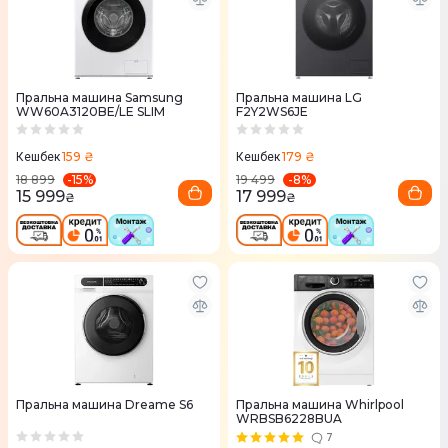
Пральна машина Samsung
Пральна машина LG
WW60A3120BE/LE SLIM
F2Y2WS6JE
159 ₴
179 ₴
Кешбек
Кешбек
-
15
%
-
8
%
18 899
19 499
15 999
17 999
₴
₴
Пральна машина Dreame S6
Пральна машина Whirlpool
WRBSB6228BUA
7