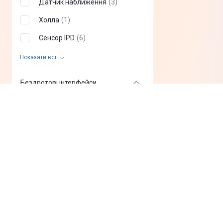
Датчик наближення
(
3
)
Холла
(
1
)
Сенсор IPD
(
6
)
SteamVR Tracking
(
3
)
Показати всi
Бездротові інтерфейси
Bluetooth
(
0
)
Wi-Fi
(
0
)
Джерело живлення
Акумулятор
(
0
)
Батарейки
(
0
)
Від ПК
(
0
)
Окреме джерело