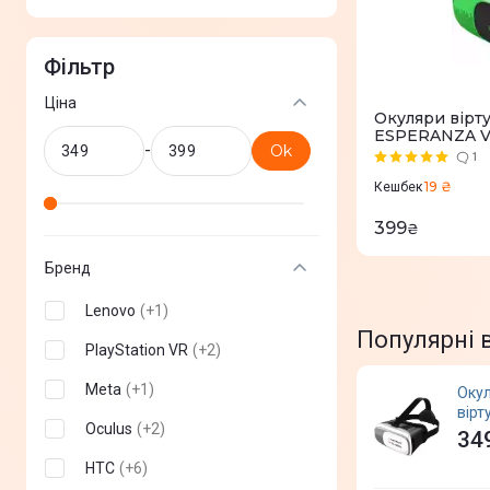
Фільтр
Ціна
Окуляри вірту
ESPERANZA V
-
Ok
1
19 ₴
Кешбек
399
₴
Бренд
Lenovo
(
+
1
)
Популярні 
PlayStation VR
(
+
2
)
Meta
(
+
1
)
Оку
вірт
Oculus
(
+
2
)
реал
34
ESP
HTC
(
+
6
)
EMV