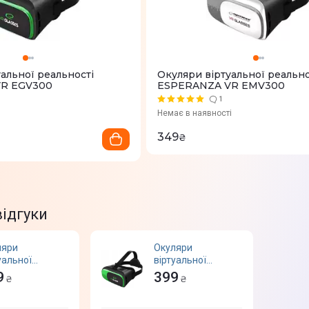
альної реальності
Окуляри віртуальної реально
R EGV300
ESPERANZA VR EMV300
1
Немає в наявності
349
₴
відгуки
ляри
Окуляри
уальної
віртуальної
ьності
реальності
9
399
₴
₴
ERANZA VR
ESPERANZA VR
300
EGV300