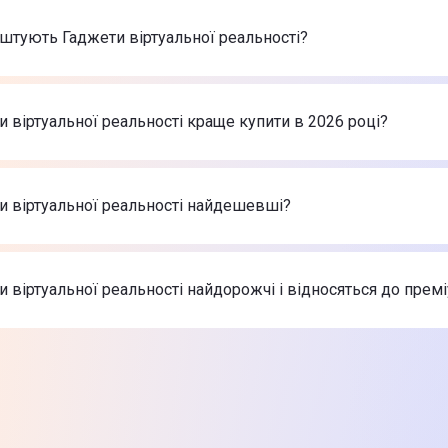
штують Гаджети віртуальної реальності?
арів в категорії Гаджети віртуальної реальності в інтернет-
іртуальної реальності ESPERANZA VR EGV300
-
399 ₴
и віртуальної реальності краще купити в 2026 році?
 VR2 Horizon Call of the Mountain
-
22 699 ₴
уальної реальності PlayStation VR2
-
22 999 ₴
жети віртуальної реальності в 2026 році на думку інтерне
іртуальної реальності ESPERANZA VR EGV300
-
399 ₴
и віртуальної реальності найдешевші?
 VR2 Horizon Call of the Mountain
-
22 699 ₴
уальної реальності PlayStation VR2
-
22 999 ₴
найдешевші Гаджети віртуальної реальності
іртуальної реальності ESPERANZA VR EGV300
-
399 ₴
и віртуальної реальності найдорожчі і відносяться до прем
 VR2 Horizon Call of the Mountain
-
22 699 ₴
уальної реальності PlayStation VR2
-
22 999 ₴
х товарів з категорії Гаджети віртуальної реальності в Цит
іртуальної реальності ESPERANZA VR EGV300
-
399 ₴
 VR2 Horizon Call of the Mountain
-
22 699 ₴
уальної реальності PlayStation VR2
-
22 999 ₴