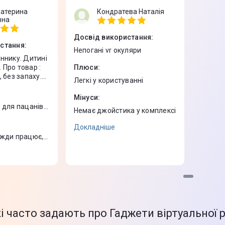
Катерина
Кондратева Наталія
вна
Досвід використання
:
стання
:
Непогані vr окуляри
ннику. Дитині
. Про товар :
Плюси
:
 без запаху.
Легкі у користуванні
інших
 товар, у
Мінуси
:
 чітко :
 для пацанів
Немає джойстика у комплексі
бці без
рними чіткими
Докладніше
трукція
вжди працює,
 мінус. При
е китайська.
истанні
захисну плівку.
 додаток,
вав музеї.
і часто задають про Гаджети віртуальної 