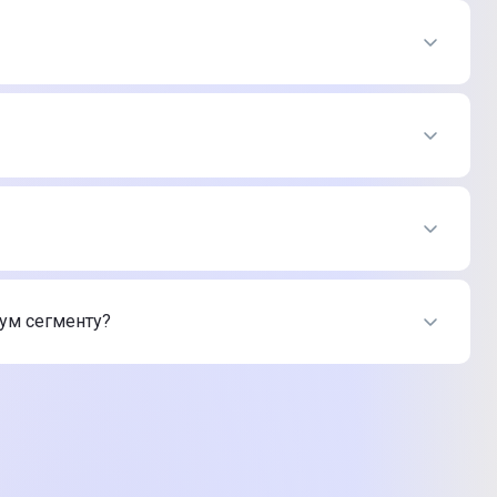
магазині Цитрус
т-магазину Цитрус
іум сегменту?
русі