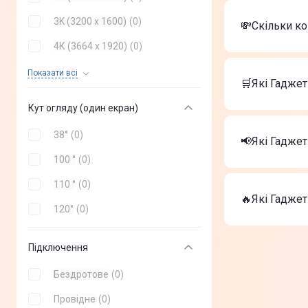
3K (3200 x 1600)
(
0
)
💸Скільки ко
4К (3664 x 1920)
(
0
)
Вартість тов
4К (4000 х 2040)
(
0
)
Показати всi
Окуляри в
🛒Які Гаджет
PlayStation
4К (4128 x 2208)
(
0
)
Шолом вірт
Кут огляду (один екран)
Найкращі Гад
38°
(
0
)
Окуляри в
📢Які Гаджет
PlayStation
100 °
(
0
)
Шолом вірт
На сьогодні 
110 °
(
0
)
Окуляри в
🔥Які Гаджет
120°
(
0
)
PlayStation
Шолом вірт
ТОП-3 дороги
Підключення
Окуляри в
PlayStation
Бездротове
(
0
)
Шолом вірт
Провідне
(
0
)