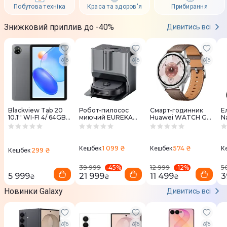
Побутова техніка
Краса та здоров'я
Прибирання
Знижковий приплив до -40%
Дивитись всі
Blackview Tab 20
Робот-пилосос
Смарт-годинник
Е
10.1'' WI-FI 4/ 64GB
миючий EUREKA
Huawei WATCH GT
N
Grey
J20
6 46mm Brown
(BV_Tab_20_GR)
Leather
1 099 ₴
574 ₴
Кешбек
Кешбек
К
299 ₴
Кешбек
-
45
%
-
12
%
39 999
12 999
5
5 999
21 999
11 499
3
₴
₴
₴
Новинки Galaxy
Дивитись всі