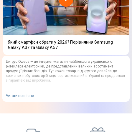
Який смартфон обрати у 2026? Порівняння Samsung
Galaxy A37 та Galaxy A57
Цитрус Одеса — це інтернет-магазин найбільшого українського
ритейлера електроніки, де представлений великий асортимент
продукції різних брендів. Тут кожен товар, від крутого девайса до
корисних побутових дрібниць, сертифікований в Україні та продається
з гарантією від виробника.
Компанія починала свій шлях у рідній Одесі, тут сформувався
яскравий формат і доброзичливе ставлення до покупців. І зараз
Читати повністю
купувати в Citrus вигідно, зручно і приємно. Магазин поруч,
асортимент максимально широкий, обслуговування на найвищому
рівні.
Що пропонує Цитрус в Одесі?
У каталозі магазину представлений величезний вибір товарів різних