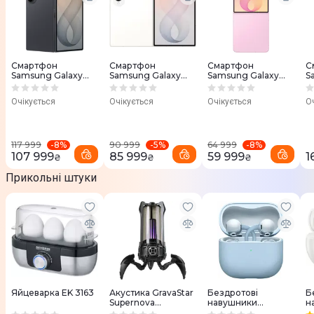
Смартфон
Смартфон
Смартфон
С
Samsung Galaxy
Samsung Galaxy
Samsung Galaxy
S
Fold 8 Ultra F976B
Fold 8 F971B
Flip 8 F776B
W
16/1TB Graphite (SM-
12/512GB Cream
12/512GB Pink (SM-
B
Очікується
Очікується
Очікується
О
F976BZKNSEK)
(SM-F971BZWCSEK)
F776BLIHSEK)
-
8
%
-
5
%
-
8
%
117 999
90 999
64 999
107 999
85 999
59 999
1
₴
₴
₴
Прикольні штуки
Яйцеварка EK 3163
Акустика GravaStar
Бездротові
Б
Supernova
навушники
н
(GRAVASTARG5_BL
HUAWEI FreeClip 2
E