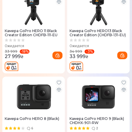
Камера GoPro HERO 11 Black
Камера GoPro HERO13 Black
Creator Edition CHDFB-111-EU
Creator Edition (CHDFB-131-EU)
Ожидается
Ожидается
-
18
%
-
3
%
33 999
34 999
27 999
33 999
₴
₴
Камера GoPro HERO 8 (Black)
Камера GoPro HERO 9 (Black)
CHDHX-901-RW
6
2