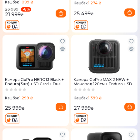
1 099 ₴
Кешбэк
1 274 ₴
Кешбэк
-
8
%
23 999
25 499
21 999
₴
₴
Камера GoPro HERO13 Black +
Камера GoPro MAX 2 NEW +
Enduro(3шт) + SD Card + Dual
Монопод 120см + Enduro + SD
Battery Charger + Сase
Card (CHDFZ-311-RW)
(CHDRB-134-RW)
1 299 ₴
1 399 ₴
Кешбэк
Кешбэк
25 999
27 999
₴
₴