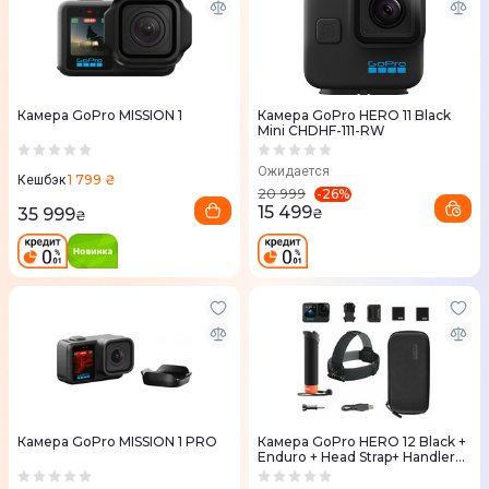
Камера GoPro MISSION 1
Камера GoPro HERO 11 Black
Mini CHDHF-111-RW
Ожидается
1 799 ₴
Кешбэк
-
26
%
20 999
15 499
35 999
₴
₴
Камера GoPro MISSION 1 PRO
Камера GoPro HERO 12 Black +
Enduro + Head Strap+ Handler
Floating