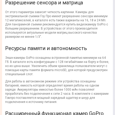
Разрешение сенсора и матрица
От этого параметра зависит четкость картинки. Камеры для
экстремальной съемки Гоу Про имеют разрешение сенсора минимум
12 мегапикселей, в каталоге есть также варианты на 16, 18 и 24 Мп.
Для панорамной съемки рекомендуется купить видеокамеру GoPro с
большим разрешением. В устройствах от этого производителя
используются актуальные модели матриц высокого качества
размером не менее 1/3".
Ресурсы памяти и автономность
Экшн-камеры GoPro оснащены встроенной памятью минимум на 64
Гб. В каталоге есть конфигурации с 128 гигабайтами на борту и более,
но их цена выше. Увеличить объем хранилища пользователи могут с
помощью карты памяти формата microSD, для которой предусмотрен
специальный слот.
Для работы в автономном режиме эти устройства оснащены
батареей, емкость которой определяет время работы на одном
заряде. Аккумуляторы емкостью более 1000 мАч позволяют
проработать без подключения к сети 2 часа. В комплекте с камерами
Говпро поставляется мощный зарядный адаптер и шнур для
подключения к источнику питания.
Расширенный функционал камер GoPro