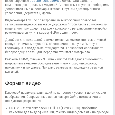
высокопрочные
водонепроницаемые
боксы. Они входят в
комплектацию отдельных моделей. В некоторых случаях необходимы
дополнительные аксессуары: штативы, пульты дистанционного
управления, держатели, дроны.
Видеокамера Гоу Про со встроенным микрофоном позволяет
записывать видео со звуковой дорожкой. Чтобы была возможность
видеть, что происходит в кадре и комфортно регулировать настройки,
рекомендуется купить камеру GoPro с дисплеем.
Девайсы для подводной съемки имеют максимально герметичный
корпус. Наличие модуля GPS обеспечивает точную и быструю
геолокацию, а поддержка стандарта Wi-Fi позволяет использовать
беспроводную связь для передачи отснятого материала.
Разъемы USB-C, mini-jack 3.5 mm и micro-HDMI дают возможность
подключать внешнее оборудование — мониторы, микрофоны,
накопители и так далее. Панель с разъемами защищена съемной
крышкой.
Формат видео
Ключевой параметр, влияющий на качество и уровень детализации
изображения. Современные action-камеры GoPro поддерживают
следующие разрешения:
HD (1280 х 720 пикселей) и Full HD (1920 х 1080). Добротное
качество для видеофиксации, съемки видео дома или на природе.