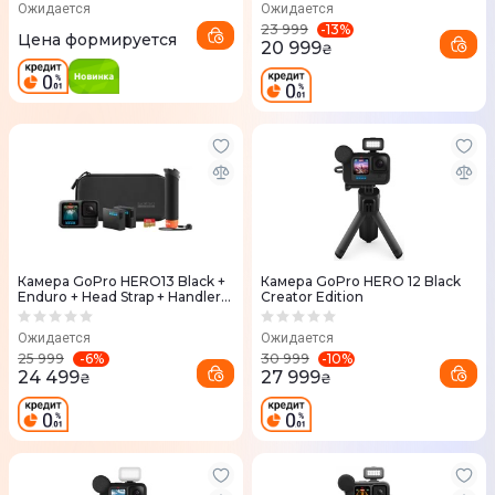
Ожидается
Ожидается
-
13
%
23 999
Цена формируется
20 999
₴
Камера GoPro HERO13 Black +
Камера GoPro HERO 12 Black
Enduro + Head Strap + Handler
Creator Edition
Floating (CHDRB-131-RW)
Ожидается
Ожидается
-
6
%
-
10
%
25 999
30 999
24 499
27 999
₴
₴