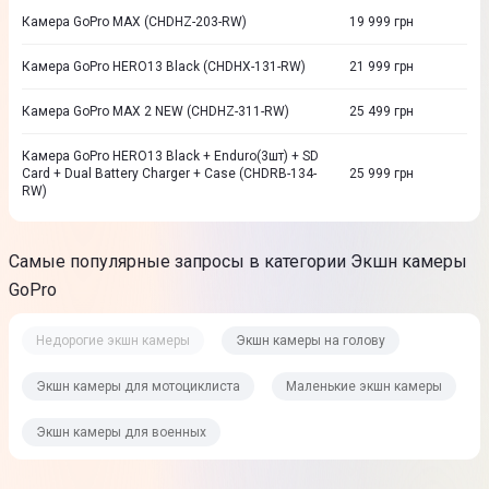
Камера GoPro MAX (CHDHZ-203-RW)
19 999
грн
Камера GoPro HERO13 Black (CHDHX-131-RW)
21 999
грн
Камера GoPro MAX 2 NEW (CHDHZ-311-RW)
25 499
грн
Камера GoPro HERO13 Black + Enduro(3шт) + SD
Card + Dual Battery Charger + Сase (CHDRB-134-
25 999
грн
RW)
Самые популярные запросы в категории Экшн камеры
GoPro
Недорогие экшн камеры
Экшн камеры на голову
Экшн камеры для мотоциклиста
Маленькие экшн камеры
Экшн камеры для военных