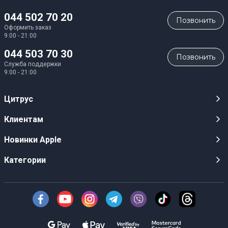
044 502 70 20
Позвонить
Оформить заказ
9:00 - 21:00
044 503 70 30
Позвонить
Служба поддержки
9:00 - 21:00
Цитрус
Карьера
Клиентам
Магазины
Публичные оферты
Новинки Apple
Для СМИ
Видеообзоры
iPhone 17
Категории
Оптовым клиентам
Акции, розыгрыши, призы
iPhone 17 Pro
Аудио
Служба поддержки клиентов
Инструкции и прошивки
iPhone 17 Pro Max
Техника Apple
О Компании
Доставка
iPhone Air
Смартфоны
Новости
Оплата
AirPods Pro 3
Техника для кухни
Безналичный расчет