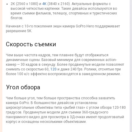
2К (2560 х 1080) и
4К
(3840 х 2160). Актуальные форматы с
высокой четкостью картинки. Такие девайсы используются во
время съемки фильмов, телешоу, спортивных и туристических
блогов.
Начиная с 10-го поколения экшн камера GoPro Hero поддерживает
разрешение 5K.
Скорость съемки
Чем выше частота кадров, тем плавнее будут отображаться
динамичные сцены. Базовый минимум для современных action-
камер — 30 кадров в секунду. Более продвинутые модели позволяют
снимать со скоростью 60,
120
и даже 240 fps. Ролики, отснятые при
более 100 к/с эффектно воспроизводятся в замедленном режиме.
Угол обзора
Чем больше угол, тем больше пространства способна захватить
камера GoPro. В большинстве девайсов установлены
широкоугольные объективы типа «рыбий глаз» с углом обзора 120-180
градусов. Продвинутые модели для съемки 360-градусного
панорамного видео для просмотра в 3Д-очках имеют продолговатый
корпус и оснащены несколькими объективами.