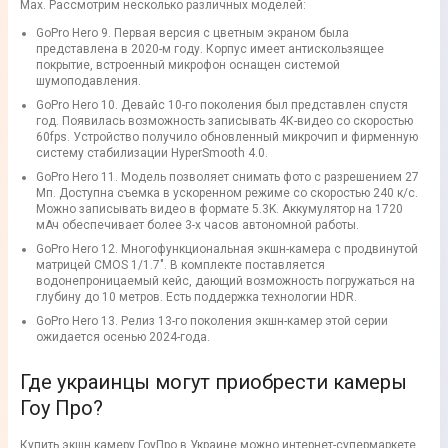
Max. Рассмотрим несколько различных моделей:
GoPro Hero 9. Первая версия с цветным экраном была
представлена в 2020-м году. Корпус имеет антискользящее
покрытие, встроенный микрофон оснащен системой
шумоподавления.
GoPro Hero 10. Девайс 10-го поколения был представлен спустя
год. Появилась возможность записывать 4К-видео со скоростью
60fps. Устройство получило обновленный микрочип и фирменную
систему стабилизации HyperSmooth 4.0.
GoPro Hero 11. Модель позволяет снимать фото с разрешением 27
Мп. Доступна съемка в ускоренном режиме со скоростью 240 к/с.
Можно записывать видео в формате 5.3K. Аккумулятор на 1720
мАч обеспечивает более 3-х часов автономной работы.
GoPro Hero 12. Многофункциональная экшн-камера с продвинутой
матрицей CMOS 1/1.7". В комплекте поставляется
водонепроницаемый кейс, дающий возможность погружаться на
глубину до 10 метров. Есть поддержка технологии HDR.
GoPro Hero 13. Релиз 13-го поколения экшн-камер этой серии
ожидается осенью 2024-года.
Где украинцы могут приобрести камеры
Гоу Про?
Купить экшн камеру ГоуПро в Украине можно интернет-супермаркете