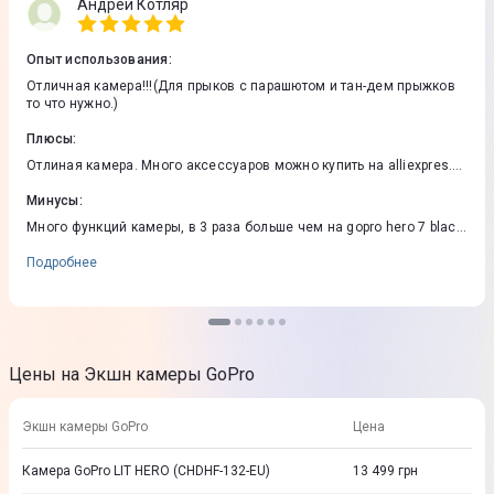
Андрей Котляр
Опыт использования
:
Отличная камера!!!(Для прыков с парашютом и тан-дем прыжков
то что нужно.)
Плюсы
:
Отлиная камера. Много аксессуаров можно купить на alliexpres.
Батарея немного веселее hero 7 black и hero 8.
Минусы
:
Много функций камеры, в 3 раза больше чем на gopro hero 7 black,
долго нужно вникать в настройки. Нормальная работа камеры с
флешкой от sandisk extreme или sandisk extreme pro или с
Подробнее
высшеми характеристиками. Нет прямого выхода hdmi!((((
Цены на Экшн камеры GoPro
Экшн камеры GoPro
Цена
Камера GoPro LIT HERO (CHDHF-132-EU)
13 499
грн