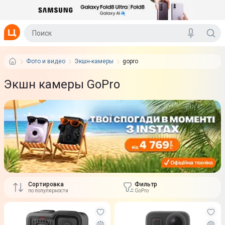
Фото и видео
Экшн-камеры
gopro
Экшн камеры GoPro
Сортировка
Фильтр
по популярности
GoPro