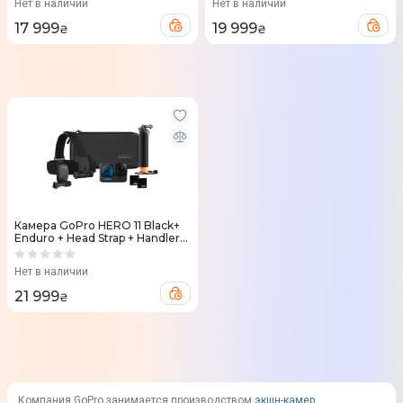
Нет в наличии
Нет в наличии
17 999
19 999
₴
₴
Камера GoPro HERO 11 Black+
Enduro + Head Strap + Handler
Floating
Нет в наличии
21 999
₴
Компания GoPro занимается производством
экшн-камер