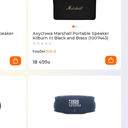
peaker
Акустика Marshall Portable Speaker
Kilburn III Black and Brass (1007443)
924 ₴
Кешбек
18 499
₴