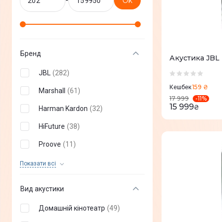
-
Ok
Бренд
Акустика JBL 
JBL
(
282
)
159 ₴
Кешбек
Marshall
(
61
)
-
11
%
17 999
15 999
₴
Harman Kardon
(
32
)
HiFuture
(
38
)
Proove
(
11
)
Divoom
(
11
)
Показати всi
Samsung
(
70
)
Вид акустики
Sony
(
14
)
Домашній кінотеатр
(
49
)
DJI
(
1
)