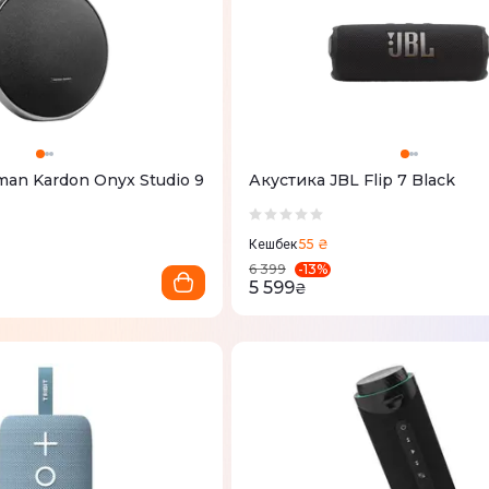
an Kardon Onyx Studio 9
Акустика JBL Flip 7 Black
55 ₴
Кешбек
-
13
%
6 399
5 599
₴