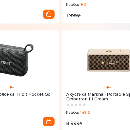
19 ₴
Кешбек
1 999
₴
лонка Tribit Pocket Go
Акустика Marshall Portable S
Emberton III Cream
449 ₴
Кешбек
8 999
₴