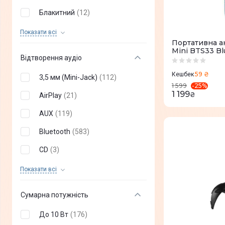
Блакитний
(
12
)
Дерево
(
10
)
Показати всi
Портативна ак
Жовтий
(
3
)
Mini BTS33 Bl
Відтворення аудіо
Зелений
(
18
)
59 ₴
Кешбек
3,5 мм (Mini-Jack)
(
112
)
Золотий
(
3
)
-
25
%
1 599
1 199
₴
AirPlay
(
21
)
Камуфляж
(
11
)
AUX
(
119
)
Коричневий
(
26
)
Bluetooth
(
583
)
Червоний
(
27
)
CD
(
3
)
Помаранчевий
(
5
)
Chromecast
(
8
)
Показати всi
Рожевий
(
14
)
DLNA
(
1
)
Світле дерево
(
1
)
Сумарна потужність
DVD
(
1
)
Срібло
(
8
)
До 10 Вт
(
176
)
Ethernet
(
3
)