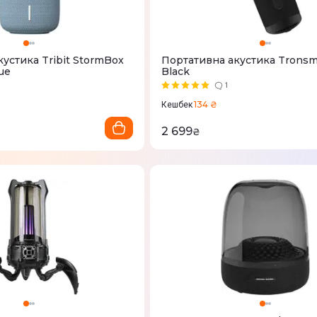
устика Tribit StormBox
Портативна акустика Tronsm
ue
Black
1
134 ₴
Кешбек
2 699
₴