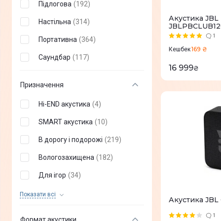
Підлогова
(
192
)
Promate
(
18
)
Акустика JBL 
Настільна
(
314
)
JBLPBCLUB1
Elac
(
10
)
1
Портативна
(
364
)
Tronsmart
(
24
)
169 ₴
Кешбек
Саундбар
(
117
)
ANKER
(
19
)
16 999
₴
ONKYO
(
4
)
Призначення
Klipsch
(
23
)
Hi-END акустика
(
4
)
Edifier
(
28
)
SMART акустика
(
10
)
Hisense
(
1
)
В дорогу і подорожі
(
219
)
TESY
(
1
)
Вологозахищена
(
182
)
Tribit
(
11
)
Для ігор
(
34
)
Xiaomi
(
9
)
Для офісу
(
150
)
Показати всi
Акустика JBL 
LG
(
6
)
Предмети інтер'єру
(
3
)
1
Формат акустики