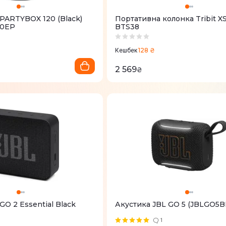
PARTYBOX 120 (Black)
Портативна колонка Tribit XSound Go
20EP
BTS38
128 ₴
Кешбек
2 569
₴
GO 2 Essential Black
Акустика JBL GO 5 (JBLGO5B
1