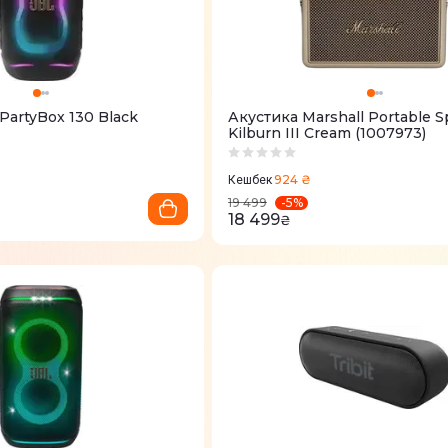
PartyBox 130 Black
Акустика Marshall Portable S
Kilburn III Cream (1007973)
924 ₴
Кешбек
-
5
%
19 499
18 499
₴