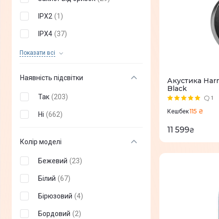
Скло
(
4
)
IPX2
(
1
)
Силікон
(
11
)
IPX4
(
37
)
Текстиль
(
23
)
IPX5
(
10
)
Показати всi
IP56
(
2
)
Наявність підсвітки
Акустика Harm
IP66
(
2
)
Black
Так
(
203
)
1
IP67
(
86
)
115 ₴
Кешбек
Ні
(
662
)
IPX6
(
17
)
11 599
₴
IPX7
(
81
)
Колір моделі
Бежевий
(
23
)
Білий
(
67
)
Бірюзовий
(
4
)
Бордовий
(
2
)