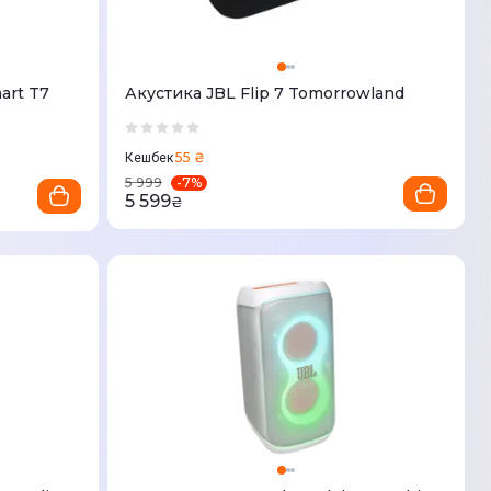
art T7
Акустика JBL Flip 7 Tomorrowland
55 ₴
Кешбек
-
7
%
5 999
5 599
₴