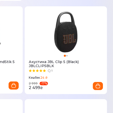
ndStik 5
Акустика JBL Сlip 5 (Black)
JBLCLIP5BLK
1
24 ₴
Кешбек
-
17
%
2 999
2 499
₴