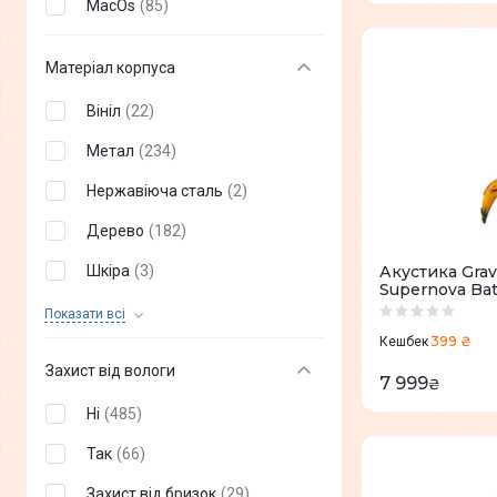
MacOs
(
85
)
GamePro
(
5
)
Матеріал корпуса
BOSE
(
8
)
Razer
(
9
)
Вініл
(
22
)
Sonos
(
11
)
Метал
(
234
)
Genius
(
16
)
Нержавіюча сталь
(
2
)
2E
(
32
)
Дерево
(
182
)
Microlab
(
23
)
Шкіра
(
3
)
Акустика Grav
Supernova Bat
Defender
(
29
)
Гума
(
37
)
Показати всi
399 ₴
Кешбек
Trust
(
34
)
Пластик
(
667
)
Захист від вологи
7 999
₴
Redragon
(
1
)
Тканина
(
57
)
Ні
(
485
)
Цинковий сплав
(
3
)
Так
(
66
)
ЕКО-шкіра
(
10
)
Захист від бризок
(
29
)