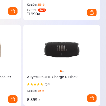
119 ₴
Кешбек
-
14
%
13 999
11 999
₴
peaker
Акустика JBL Charge 6 Black
3
85 ₴
Кешбек
8 599
₴