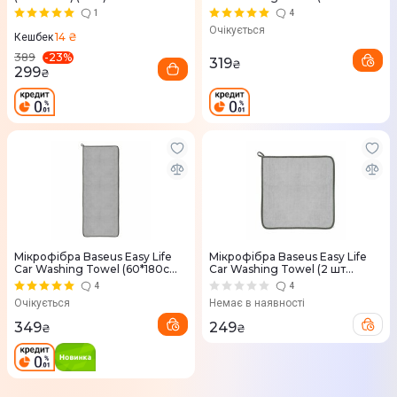
Gray (CRXCMJ-A0G)
1
4
Очікується
14 ₴
Кешбек
-
23
%
389
319
₴
299
₴
Мікрофібра Baseus Easy Life
Мікрофібра Baseus Easy Life
Car Washing Towel (60*180cm)
Car Washing Towel (2 шт
Gray (CRXCMJ-B0G)
40*40cm) Gray (CRXCMJ-0G)
4
4
Очікується
Немає в наявності
349
249
₴
₴