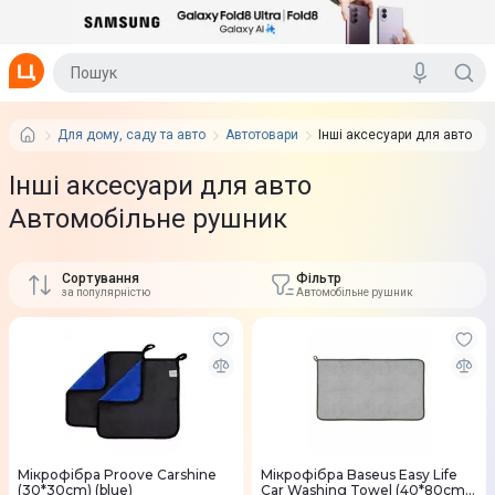
Для дому, саду та авто
Автотовари
Інші аксесуари для авто
Інші аксесуари для авто
Автомобільне рушник
Сортування
Фільтр
за популярністю
Автомобільне рушник
Мікрофiбра Proove Carshine
Мікрофібра Baseus Easy Life
(30*30cm) (blue)
Car Washing Towel (40*80cm)