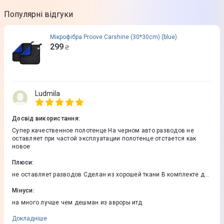
Популярні відгуки
Мікрофiбра Proove Carshine (30*30cm) (blue)
299
₴
Ludmila
Досвід використання
:
Супер качественное полотенце На черном авто разводов не
оставляет при частой эксплуатации полотенце отстается как
новое
Плюси
:
не оставляет разводов Сделан из хорошей ткани В комплекте два
полотенца
Мінуси
:
на много лучше чем дешман из авроры итд
Докладніше