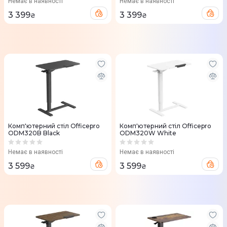
Немає в наявності
Немає в наявності
3 399
3 399
₴
₴
Комп'ютерний стіл Officepro
Комп'ютерний стіл Officepro
ODM320B Black
ODM320W White
Немає в наявності
Немає в наявності
3 599
3 599
₴
₴