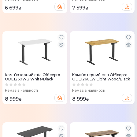
6 699
7 599
₴
₴
Комп'ютерний стіл Officepro
Комп'ютерний стіл Officepro
ODE1260WB White/Black
ODE1260LW Light Wood/Black
Немає в наявності
Немає в наявності
8 999
8 999
₴
₴