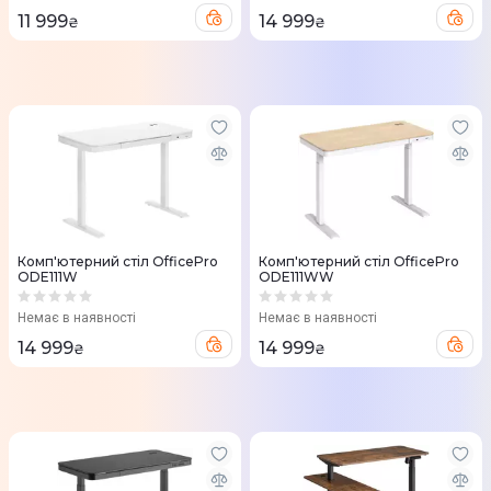
11 999
14 999
₴
₴
Комп'ютерний стіл OfficePro
Комп'ютерний стіл OfficePro
ODE111W
ODE111WW
Немає в наявності
Немає в наявності
14 999
14 999
₴
₴