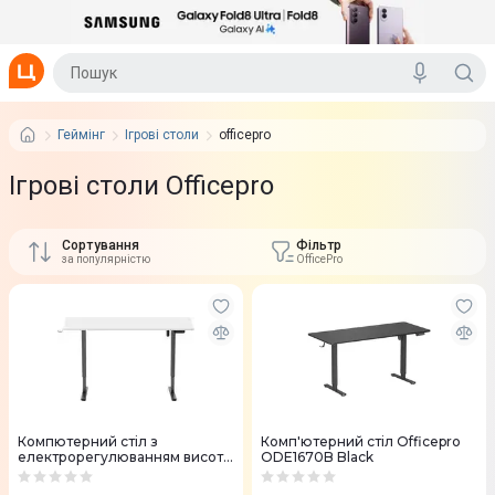
Геймінг
Ігрові столи
officepro
Ігрові столи Officepro
Сортування
Фільтр
за популярністю
OfficePro
Компютерний стіл з
Комп'ютерний стіл Officepro
електрорегулюванням висоти
ODE1670B Black
OfficePro ODE1670WB