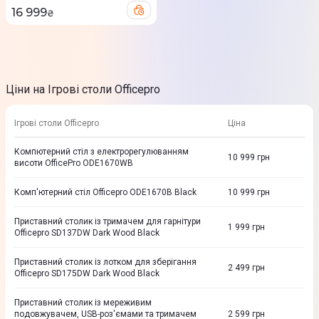
16 999
₴
Ціни на Ігрові столи Officepro
Ігрові столи Officepro
Ціна
Компютерний стіл з електрорегулюванням
10 999
грн
висоти OfficePro ODE1670WB
Комп'ютерний стіл Officepro ODE1670B Black
10 999
грн
Приставний столик із тримачем для гарнітури
1 999
грн
Officepro SD137DW Dark Wood Black
Приставний столик із лотком для зберігання
2 499
грн
Officepro SD175DW Dark Wood Black
Приставний столик із мереживим
подовжувачем, USB-роз'ємами та тримачем
2 599
грн