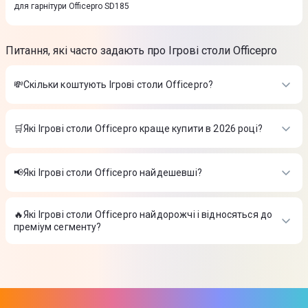
для гарнітури Officepro SD185
Питання, які часто задають про Ігрові столи Officepro
💸Скільки коштують Ігрові столи Officepro?
Вартість товарів в категорії Ігрові столи Officepro в інтернет-
магазині Цитрус
🛒Які Ігрові столи Officepro краще купити в 2026 році?
Компютерний стіл з електрорегулюванням висоти
Найкращі Ігрові столи Officepro в 2026 році на думку інтернет-
OfficePro ODE1670WB
-
10 999 ₴
магазину Цитрус
Комп'ютерний стіл з електрорегулюванням висоти
📢Які Ігрові столи Officepro найдешевші?
OfficePro ODE1670DW Brown
-
10 999 ₴
Компютерний стіл з електрорегулюванням висоти
Комп'ютерний стіл Officepro ODE1260B Black
-
8 999 ₴
На сьогодні найдешевші Ігрові столи Officepro
OfficePro ODE1670WB
-
10 999 ₴
Комп'ютерний стіл з електрорегулюванням висоти
🔥Які Ігрові столи Officepro найдорожчі і відносяться до
Компютерний стіл з електрорегулюванням висоти
OfficePro ODE1670DW Brown
-
10 999 ₴
преміум сегменту?
OfficePro ODE1670WB
-
10 999 ₴
Комп'ютерний стіл Officepro ODE1260B Black
-
8 999 ₴
Комп'ютерний стіл з електрорегулюванням висоти
ТОП-3 дорогих товарів з категорії Ігрові столи Officepro в
OfficePro ODE1670DW Brown
-
10 999 ₴
Цитрусі
Комп'ютерний стіл Officepro ODE1260B Black
-
8 999 ₴
Компютерний стіл з електрорегулюванням висоти
OfficePro ODE1670WB
-
10 999 ₴