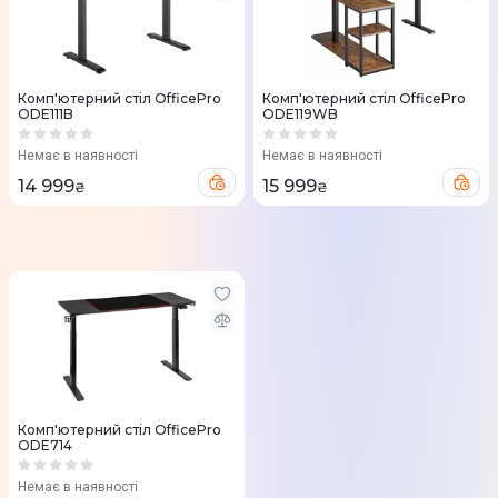
Комп'ютерний стіл OfficePro
Комп'ютерний стіл OfficePro
ODE111B
ODE119WB
Немає в наявності
Немає в наявності
14 999
15 999
₴
₴
Комп'ютерний стіл OfficePro
ODE714
Немає в наявності