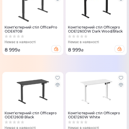
Комп'ютерний стіл OfficePro
Комп'ютерний стіл Officepro
ODE670B
ODE1260DW Dark Wood/Black
Немає в наявності
Немає в наявності
8 999
8 999
₴
₴
Комп'ютерний стіл Officepro
Комп'ютерний стіл Officepro
ODE1260B Black
ODE1260W White
Немає в наявності
Немає в наявності