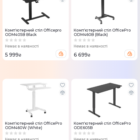
Комп'ютерний стіл Officepro
Комп'ютерний стіл OfficePro
ODM405B Black
ODM460B (Black)
Немає в наявності
Немає в наявності
5 999
6 699
₴
₴
Комп'ютерний стіл OfficePro
Комп'ютерний стіл OfficePro
ODM460W (White)
ODE605B
Немає в наявності
Немає в наявності