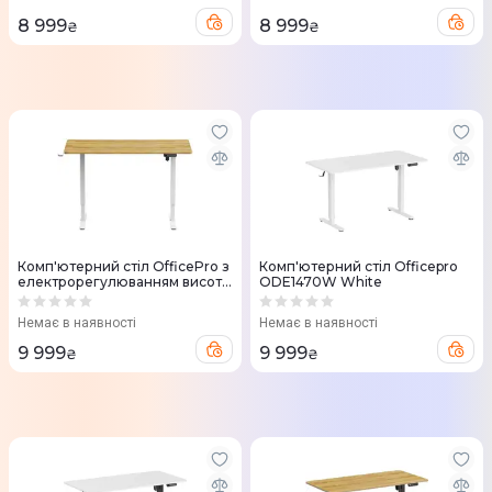
8 999
8 999
₴
₴
Комп'ютерний стіл OfficePro з
Комп'ютерний стіл Officepro
електрорегулюванням висоти
ODE1470W White
ODE1470LWW Light Wood
Немає в наявності
Немає в наявності
9 999
9 999
₴
₴