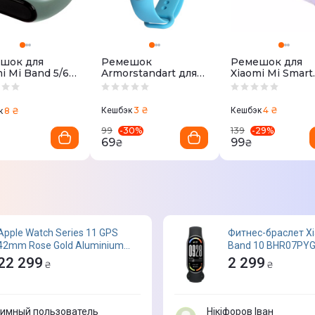
шок для
Ремешок
Ремешок для
i Mi Band 5/6/7
Armorstandart для
Xiaomi Mi Smart
Way (Khaki)
Xiaomi Mi Band 5/6
Band 8 (Lavende
(Light Blue)
CW-SXMB8-LV
3 ₴
4 ₴
8 ₴
Кешбэк
Кешбэк
к
-
30
%
-
29
%
99
139
69
99
₴
₴
Apple Watch Series 11 GPS
Фитнес-браслет X
42mm Rose Gold Aluminium
Band 10 BHR07PYG
Case with Light Blush Sport
22 299
2 299
₴
₴
Band - S/M (MEU04RK/A)
имный пользователь
Нікіфоров Іван