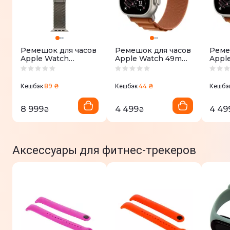
Ремешок для часов
Ремешок для часов
Реме
Apple Watch
Apple Watch 49mm
Appl
49/46/45/44mm
Terra Cotta
Terra
Natural Titanium
Alpine Loop - Small -
Alpin
Milanese Loop -
Natural Titanium
- Med
89 ₴
44 ₴
Кешбэк
Кешбэк
Кешбэ
Small
Finish
Titan
8 999
4 499
4 49
₴
₴
Аксессуары для фитнес-трекеров