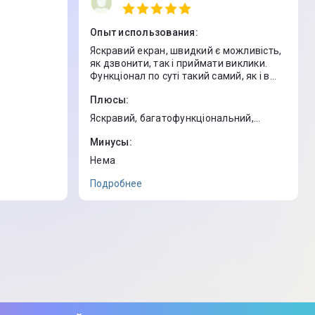
Опыт использования
:
Яскравий екран, швидкий є можливість,
як дзвонити, так і приймати виклики.
Функціонал по суті такий самий, як і в
телефона. Добре, що в магазині все
Плюсы
:
пояснили, налаштували і показали, як
користуватися
Яскравий, багатофункціональний,
сапфірове скло
Минусы
:
Нема
Подробнее