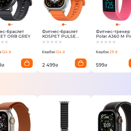
ес-браслет
Фитнес-браслет
Фитнес-трекер
ET ORB GREY
KOSPET PULSE
Polar A360 M Pi
SILVER
124 ₴
124 ₴
29 ₴
к
Кешбэк
Кешбэк
9
2 499
599
₴
₴
₴