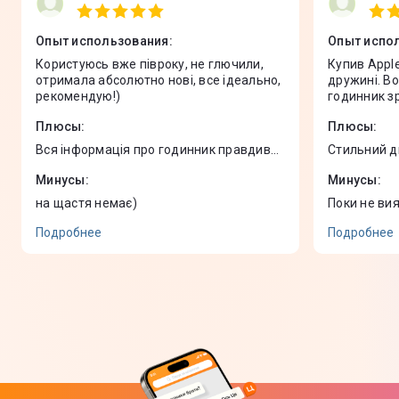
Опыт использования
:
Опыт испо
Користуюсь вже півроку, не глючили,
Купив Apple
отримала абсолютно нові, все ідеально,
дружині. В
рекомендую!)
годинник зр
користуван
Плюсы
:
Плюсы
:
яскравий, у
збоїв. Поки
Вся інформація про годинник правдива,
Стильний д
корисні функції браслета, та будильник
Яскравий е
Минусы
:
Минусы
:
є))
корисних ф
на щастя немає)
Поки не ви
Подробнее
Подробнее