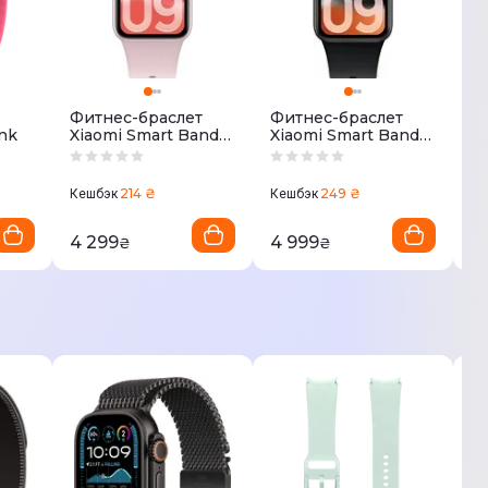
Фитнес-браслет
Фитнес-браслет
Ф
nk
Xiaomi Smart Band
Xiaomi Smart Band
H
10 Pro
10 Pro NFC
P
214 ₴
249 ₴
Кешбэк
Кешбэк
Ке
4 299
4 999
2
₴
₴