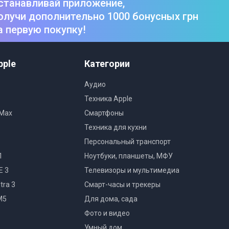
станавливай приложение,
олучи дополнительно 1000 бонусных грн
а первую покупку!
pple
Категории
Аудио
Техника Apple
 Max
Смартфоны
Техника для кухни
Персональный транспорт
1
Ноутбуки, планшеты, МФУ
E 3
Телевизоры и мультимедиа
tra 3
Смарт-часы и трекеры
M5
Для дома, сада
Фото и видео
Умный дом