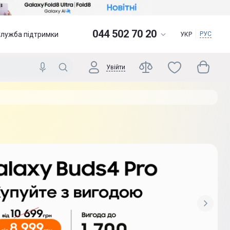
044 502 70 20
Служба підтримки
РУС
УКР
Увійти