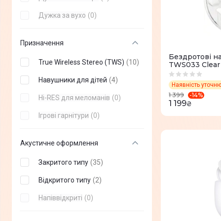
AIR MUSIC
(
+
5
)
Дужка за вухо
(
0
)
PlayStation
(
+
6
)
Призначення
Logitech
(
+
71
)
Бездротові н
HATOR
(
+
54
)
True Wireless Stereo (TWS)
(
10
)
TWS033 Clear
Razer
(
+
95
)
Навушники для дітей
(
4
)
Наявність уточн
-
14
%
1 399
HyperX
(
+
62
)
Hi-RES для меломанів
(
0
)
1 199
₴
GravaStar
(
+
4
)
Ігрові гарнітури
(
0
)
Nothing
(
+
4
)
Акустичне оформлення
Divoom
(
+
1
)
Закритого типу
(
35
)
ESPERANZA
(
+
9
)
Відкритого типу
(
2
)
Poly
(
+
9
)
Напіввідкриті
(
0
)
Panasonic
(
+
28
)
JLab
(
+
47
)