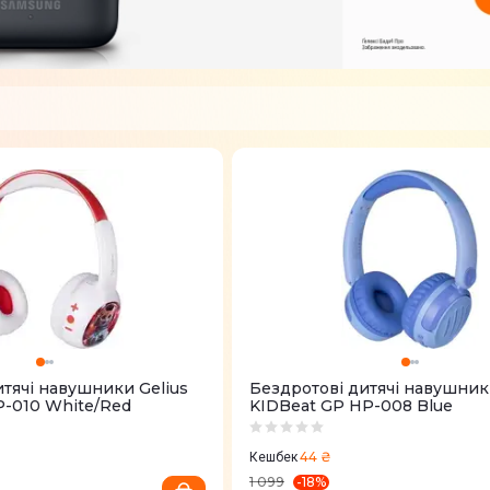
итячі навушники Gelius
Бездротові дитячі навушник
P-010 White/Red
KIDBeat GP HP-008 Blue
44 ₴
Кешбек
-
18
%
1 099