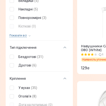
Вкладиші
(
5
)
XTRIKE
(
+
2
)
Накладні
(
5
)
Globex
(
+
3
)
Повнорозмірні
(
3
)
AULA
(
+
4
)
Кісткові
(
0
)
Vertux
(
+
5
)
Спортивні
(
0
)
Показати всi
Dark project
(
+
8
)
Навушники Ge
Тип підключення
080 (White)
XO
(
+
1
)
1
Бездротові
(
31
)
Promate
(
+
23
)
Наявність уточн
Дротові
(
6
)
Ajazz
(
+
5
)
129
₴
Tribit
(
+
1
)
Кріплення
HiFuture
(
+
46
)
У вухах
(
35
)
Black Shark
(
+
2
)
Оголів'я
(
8
)
Philips
(
+
27
)
Дуга на потилицю
(
0
)