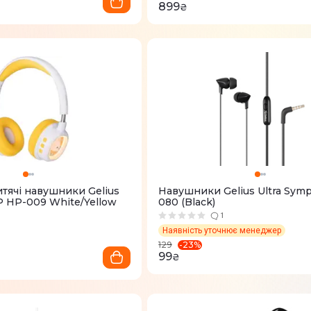
899
₴
итячі навушники Gelius
Навушники Gelius Ultra Sym
 HP-009 White/Yellow
080 (Black)
1
Наявність уточнює менеджер
-
23
%
129
99
₴