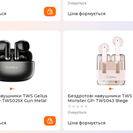
Очікується
ься
Ціна формується
авушники TWS Gelius
Бездротові навушники TWS 
-TWS025X Gun Metal
Monster GP-TWS043 Biege
Очікується
ься
Ціна формується