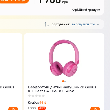
Сортування
за популярністю
и Gelius
Бездротові дитячі навушники Gelius
KIDBeat GP HP-008 Pink
44 ₴
Кешбек
-
18
%
1 099