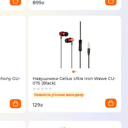
899
₴
phony GU-
Навушники Gelius Ultra Iron Wawe CU-
075 (Black)
Наявність уточнює менеджер
129
₴