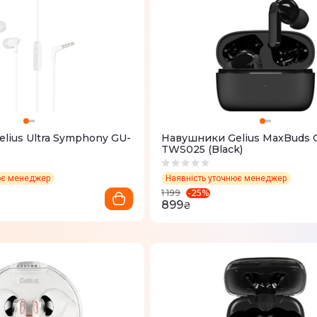
lius Ultra Symphony GU-
Навушники Gelius MaxBuds 
TWS025 (Black)
ює менеджер
Наявність уточнює менеджер
-
25
%
1 199
899
₴