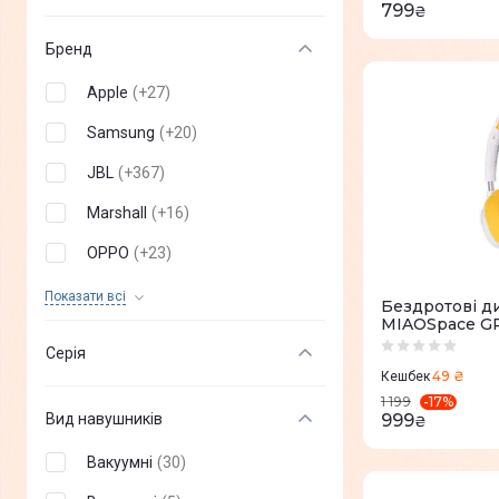
799
₴
Бренд
Apple
(
+
27
)
Samsung
(
+
20
)
JBL
(
+
367
)
Marshall
(
+
16
)
OPPO
(
+
23
)
Huawei
(
+
27
)
Показати всi
Бездротові д
MIAOSpace GP
Xiaomi
(
+
49
)
Серія
realme
(
+
31
)
49 ₴
Кешбек
-
17
%
1 199
Proove
(
+
81
)
Вид навушників
999
₴
Sony
(
+
84
)
Вакуумні
(
30
)
ANKER
(
+
83
)