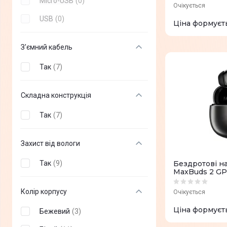
Micro-USB
(
0
)
Очікується
Cougar
(
+
4
)
USB
(
0
)
Ціна формуєт
Hori
(
+
1
)
Xbox
(
+
2
)
З'ємний кабель
Sandberg
(
+
2
)
Так
(
7
)
Microsoft
(
+
1
)
Складна конструкція
IPEGA
(
+
1
)
Так
(
7
)
ZTE
(
+
1
)
MSI
(
+
9
)
Захист від вологи
Modecom
(
+
7
)
Так
(
9
)
Бездротові н
MaxBuds 2 GP
Trust
(
+
40
)
Колір корпусу
Defender
(
+
62
)
Очікується
Ціна формуєт
Sennheiser
(
+
16
)
Бежевий
(
3
)