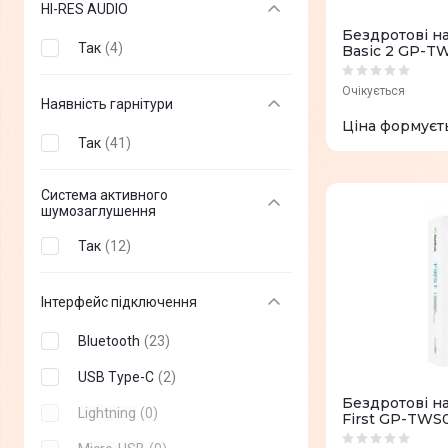
HI-RES AUDIO
Бездротові н
CMF
(
+
3
)
Так
(
4
)
Basic 2 GP-T
Gelius
(
43
)
Очікується
Наявність гарнітури
Beats
(
+
5
)
Ціна формуєт
GamePro
Так
(
41
)
(
+
42
)
Fifine
(
+
11
)
Система активного
шумозаглушення
STEELSERIES
(
+
32
)
Так
(
12
)
XTRFY
(
+
1
)
Lenovo
(
+
9
)
Інтерфейс підключення
Asus
(
+
30
)
Bluetooth
(
23
)
Acer
(
+
1
)
USB Type-C
(
2
)
LORGAR
(
+
8
)
Бездротові н
Lightning
(
0
)
First GP-TWS
Redragon
(
+
6
)