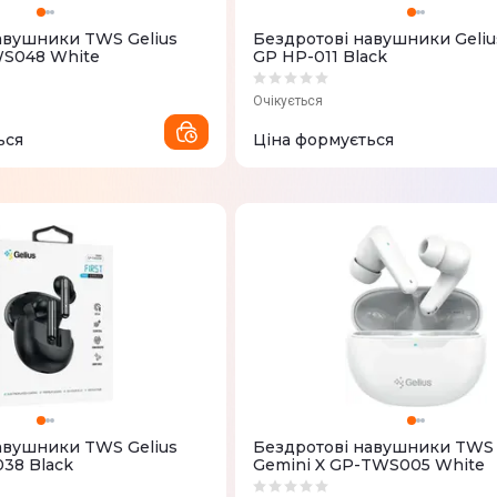
авушники TWS Gelius
Бездротові навушники Geliu
WS048 White
GP HP-011 Black
Очікується
ься
Ціна формується
авушники TWS Gelius
Бездротові навушники TWS 
038 Black
Gemini X GP-TWS005 White