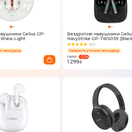
авушники Gelius GP-
Бездротові навушники Geliu
 Wiew Light
NavyStrike GP-TWS039 (Black
1
ює менеджер
Наявність уточнює менеджер
-
32
%
1 899
1 299
₴