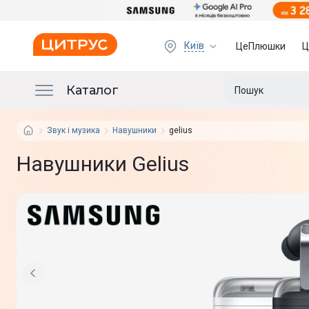
Київ
ЦеПлюшки
Ц
Каталог
Звук і музика
Навушники
gelius
Навушники Gelius