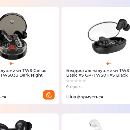
авушники TWS Gelius
Бездротові навушники TWS 
P-TWS033 Dark Night
Basic XS GP-TWS011XS Black
Очікується
ься
Ціна формується