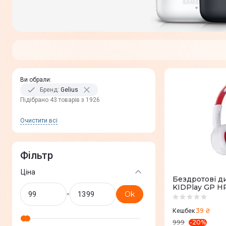
Ви обрали
:
Бренд
:
Gelius
Пiдiбрано 43 товарів з 1926
Очистити всi
Фільтр
Ціна
Бездротові д
KIDPlay GP H
-
Ok
39 ₴
Кешбек
-
20
%
999