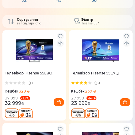
32"
43"
50"
55"
Сортування
Фільтр
за популярністю
Hisense, 55 "
Телевізор Hisense 55E8Q
Телевізор Hisense 55E7Q
1
4
329 ₴
239 ₴
Кешбек
Кешбек
-
13
%
-
14
%
37 999
27 999
32 999
23 999
₴
₴