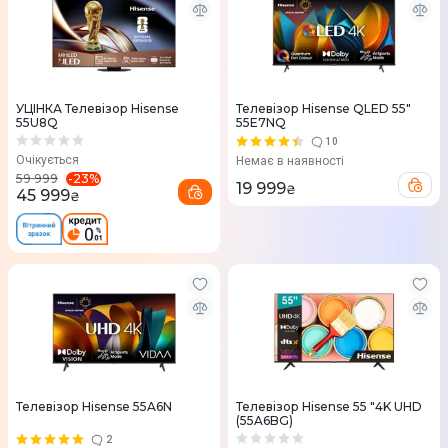
УЦІНКА Телевізор Hisense
Телевізор Hisense QLED 55"
55U8Q
55E7NQ
10
Очікується
Немає в наявності
-
23
%
59 999
19 999
₴
45 999
₴
Телевізор Hisense 55A6N
Телевізор Hisense 55 "4K UHD
(55A6BG)
2