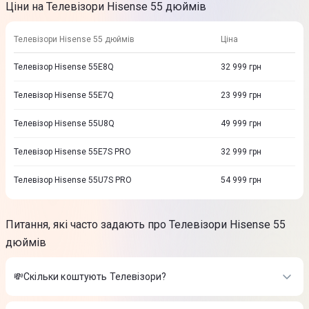
Ціни на Телевізори Hisense 55 дюймів
Телевізори Hisense 55 дюймів
Ціна
Телевізор Hisense 55E8Q
32 999
грн
Телевізор Hisense 55E7Q
23 999
грн
Телевізор Hisense 55U8Q
49 999
грн
Телевізор Hisense 55E7S PRO
32 999
грн
Телевізор Hisense 55U7S PRO
54 999
грн
Питання, які часто задають про Телевізори Hisense 55
дюймів
💸Скільки коштують Телевізори?
Вартість товарів в категорії Телевізори в інтернет-магазині