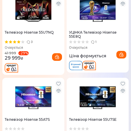
Телевізор Hisense 55U7NQ
УЦІНКА Телевізор Hisense
55E8Q
3
1
Очікується
Очікується
-
29
%
41 999
Ціна формується
29 999
₴
Телевізор Hisense 55A7S
Телевізор Hisense 55U7SE