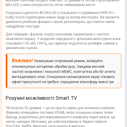
магазин пропонує моделі Хайсенс 55 дюймів із типом підсвічування
Mini-LED, у яких контрастність сягає неймовірних висот.
Роздільна здатність 4K Ultra HD у поєднанні з підтримкою HDR10+ і
Dolby Vision перетворює кожен кадр на витвір мистецтва. Ви зможете
дивитися улюблені фільми з такою деталізацією, що помітні навіть
найдрібніші текстури.
Для геймерів і фанатів спорту ключовим параметром є частота
оновлення екрану. У моделях середнього і флагманського рівня вона
становить 120 або 144 Гц, що гарантує відсутність шлейфів і ривків у
динамічних сценах.
Важливо!
Увімкнувши спортивний режим, активуйте
інтелектуальні алгоритми обробки руху. Завдяки високій
частоті оновлення і технології MEMC, політ м'яча або біг атлета
виглядатимуть чітко. Спеціальне налаштування звуку створить
ефект присутності на трибуні, передаючи атмосферу живої гри.
Розумні можливості Smart TV
ТБ Hisense 55 дюймів — це не просто екран для антенного кабелю.
Фірмова операційна система VIDAA, якою оснащено кожен телик
бренду, розроблена для максимального комфорту користувача. Це
легка і швидка оболонка, де найпопулярніші в Україні сервіси
(YouTube, Netflix, Megogo) запускаються миттєво.