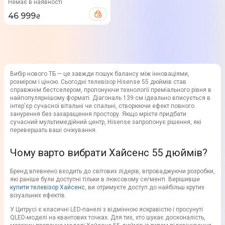
Немає в наявності
46 999
₴
Вибір нового ТБ — це завжди пошук балансу між інноваціями,
розміром і ціною. Сьогодні телевізор Hisense 55 дюймів став
справжнім бестселером, пропонуючи технології преміального рівня в
найпопулярнішому форматі. Діагональ 139 см ідеально вписується в
інтер'єр сучасної вітальні чи спальні, створюючи ефект повного
занурення без захаращення простору. Якщо мрієте придбати
сучасний мультимедійний центр, Hisense запропонує рішення, які
перевершать ваші очікування.
Чому варто вибрати Хайсенс 55 дюймів?
Бренд впевнено входить до світових лідерів, впроваджуючи розробки,
які раніше були доступні тільки в люксовому сегменті. Вирішивши
купити телевізор Хайсенс
, ви отримуєте доступ до найбільш крутих
візуальних ефектів.
У Цитрусі є класичні LED-панелі з відмінною яскравістю і просунуті
QLED-моделі на квантових точках. Для тих, хто шукає досконалість,