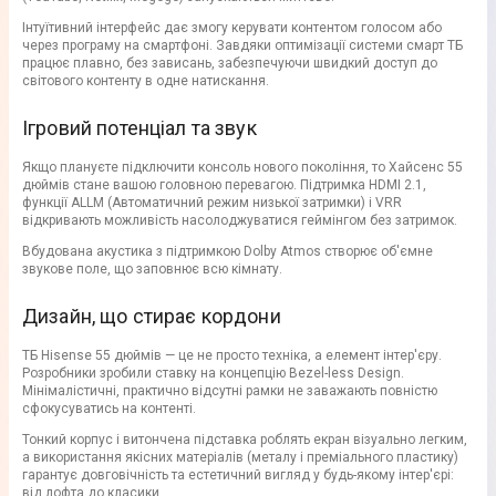
Інтуїтивний інтерфейс дає змогу керувати контентом голосом або
через програму на смартфоні. Завдяки оптимізації системи смарт ТБ
працює плавно, без зависань, забезпечуючи швидкий доступ до
світового контенту в одне натискання.
Ігровий потенціал та звук
Якщо плануєте підключити консоль нового покоління, то Хайсенс 55
дюймів стане вашою головною перевагою. Підтримка HDMI 2.1,
функції ALLM (Автоматичний режим низької затримки) і VRR
відкривають можливість насолоджуватися геймінгом без затримок.
Вбудована акустика з підтримкою Dolby Atmos створює об'ємне
звукове поле, що заповнює всю кімнату.
Дизайн, що стирає кордони
ТБ Hisense 55 дюймів — це не просто техніка, а елемент інтер'єру.
Розробники зробили ставку на концепцію Bezel-less Design.
Мінімалістичні, практично відсутні рамки не заважають повністю
сфокусуватись на контенті.
Тонкий корпус і витончена підставка роблять екран візуально легким,
а використання якісних матеріалів (металу і преміального пластику)
гарантує довговічність та естетичний вигляд у будь-якому інтер'єрі:
від лофта до класики.