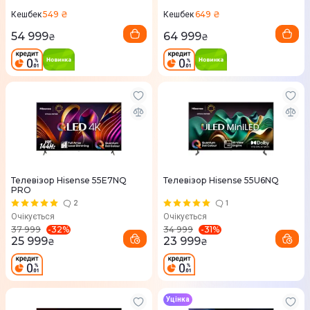
549 ₴
649 ₴
Кешбек
Кешбек
54 999
64 999
₴
₴
Телевізор Hisense 55E7NQ
Телевізор Hisense 55U6NQ
PRO
2
1
Очікується
Очікується
-
32
%
-
31
%
37 999
34 999
25 999
23 999
₴
₴
Уцінка