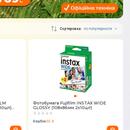
Сортировка
по популярности
ILM
Фотобумага Fujifilm INSTAX WIDE
10шт)
GLOSSY (108х86мм 2х10шт)
55 ₴
Кешбэк