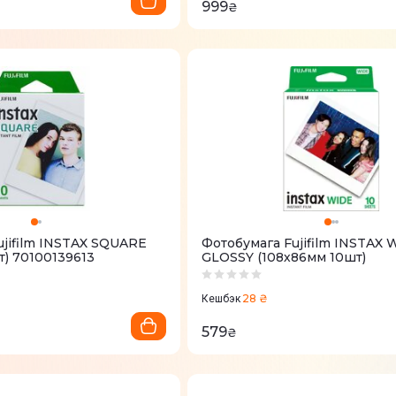
999
₴
ujifilm INSTAX SQUARE
Фотобумага Fujifilm INSTAX 
т) 70100139613
GLOSSY (108х86мм 10шт)
28 ₴
Кешбэк
579
₴