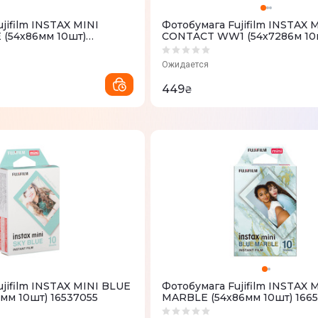
jifilm INSTAX MINI
Фотобумага Fujifilm INSTAX 
(54х86мм 10шт)
CONTACT WW1 (54х7286м 10
16746486
Ожидается
449
₴
jifilm INSTAX MINI BLUE
Фотобумага Fujifilm INSTAX 
мм 10шт) 16537055
MARBLE (54х86мм 10шт) 1665