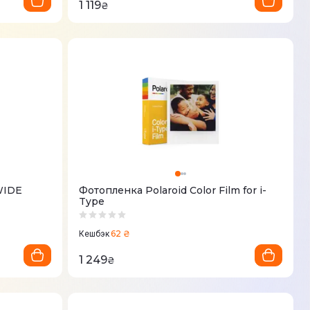
1 119
₴
WIDE
Фотопленка Polaroid Color Film for i-
Type
62 ₴
Кешбэк
1 249
₴