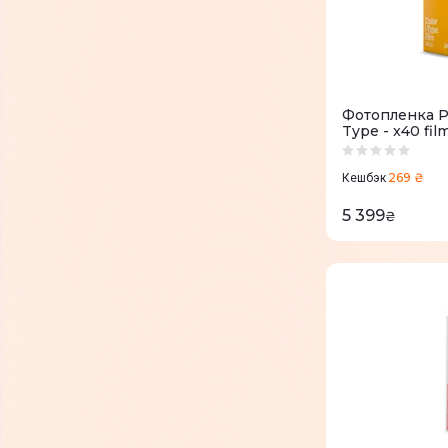
Фотопленка Pol
Type - x40 fil
269 ₴
Кешбэк
5 399
₴