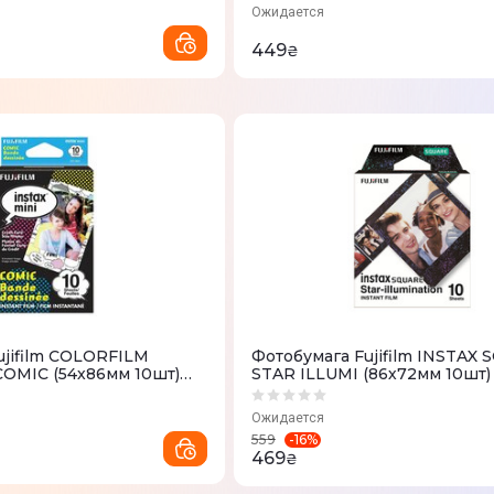
Ожидается
449
₴
ujifilm COLORFILM
Фотобумага Fujifilm INSTAX
COMIC (54х86мм 10шт)
STAR ILLUMI (86х72мм 10шт)
Ожидается
-
16
%
559
469
₴