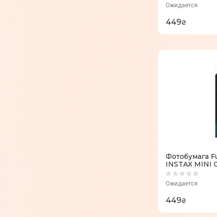
Ожидается
449
₴
Фотобумага F
INSTAX MINI 
16404208
Ожидается
449
₴