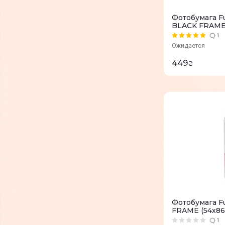
Фотобумага Fu
BLACK FRAME 
16537043
1
Ожидается
449
₴
Фотобумага Fu
FRAME (54х86
1