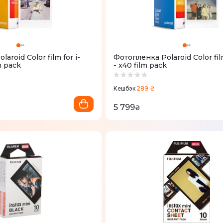
aroid Color film for i-
Фотопленка Polaroid Color fil
m pack
- x40 film pack
289 ₴
Кешбэк
5 799
₴