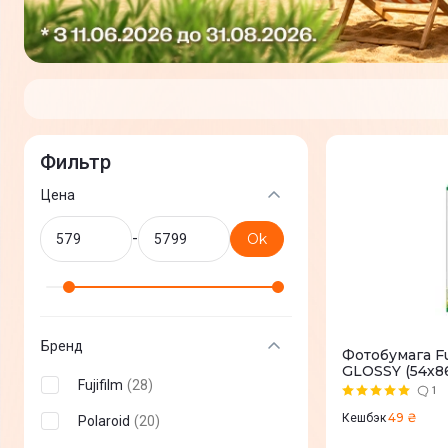
Фильтр
Цена
-
Ok
Бренд
Фотобумага Fu
GLOSSY (54х8
Fujifilm
(
28
)
1
49 ₴
Кешбэк
Polaroid
(
20
)