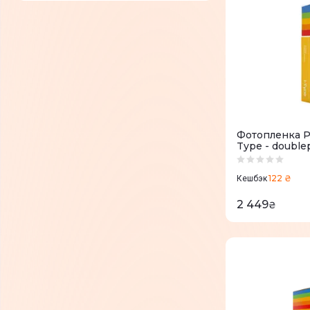
Фотопленка Pol
Type - double
122 ₴
Кешбэк
2 449
₴