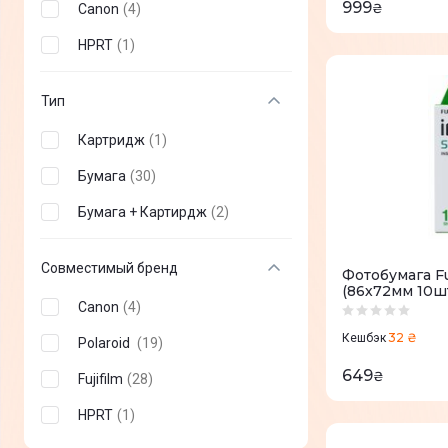
999
₴
Canon
(
4
)
HPRT
(
1
)
Тип
Картридж
(
1
)
Бумага
(
30
)
Бумага + Картирдж
(
2
)
Совместимый бренд
Фотобумага F
(86х72мм 10ш
Canon
(
4
)
32 ₴
Кешбэк
Polaroid
(
19
)
649
₴
Fujifilm
(
28
)
HPRT
(
1
)