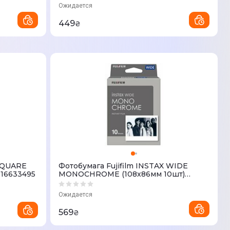
Ожидается
449
₴
 SQUARE
Фотобумага Fujifilm INSTAX WIDE
 16633495
MONOCHROME (108х86мм 10шт)
70100139612
Ожидается
569
₴