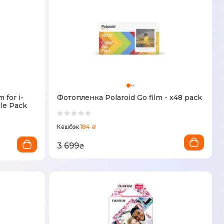
 for i-
Фотопленка Polaroid Go film - x48 pack
le Pack
184 ₴
Кешбэк
3 699
₴