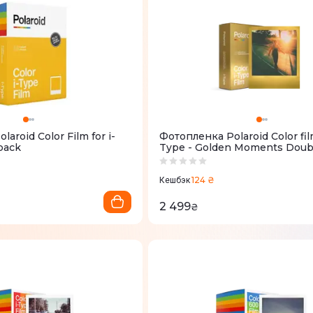
aroid Color Film for i-
Фотопленка Polaroid Color film
pack
Type - Golden Moments Doub
124 ₴
Кешбэк
2 499
₴