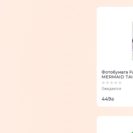
Фотобумага Fu
MERMAID TAIL
16648402
Ожидается
449
₴