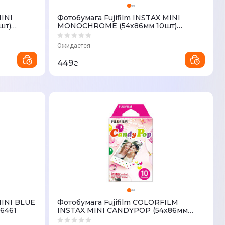
MINI
Фотобумага Fujifilm INSTAX MINI
шт)
MONOCHROME (54х86мм 10шт)
70100137913
Ожидается
449
₴
MINI BLUE
Фотобумага Fujifilm COLORFILM
6461
INSTAX MINI CANDYPOP (54х86мм
10шт) 70100139614