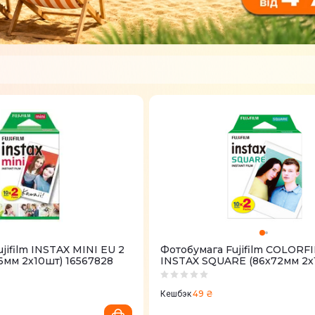
jifilm INSTAX MINI EU 2
Фотобумага Fujifilm COLORF
6мм 2х10шт) 16567828
INSTAX SQUARE (86х72мм 2х
16576520
49 ₴
Кешбэк