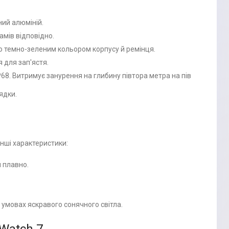
ний алюміній.
рамів відповідно.
о темно-зеленим кольором корпусу й ремінця.
 для зап'ястя.
68. Витримує занурення на глибину півтора метра на пів
ядки.
 Інші характеристики:
 плавно.
в умовах яскравого сонячного світла.