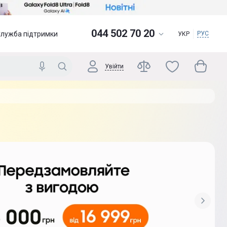
044 502 70 20
Служба підтримки
РУС
УКР
Увійти