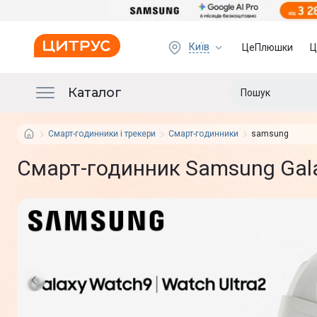
Київ
ЦеПлюшки
Ц
Каталог
Смарт-годинники і трекери
Смарт-годинники
samsung
Смарт-годинник Samsung Gal