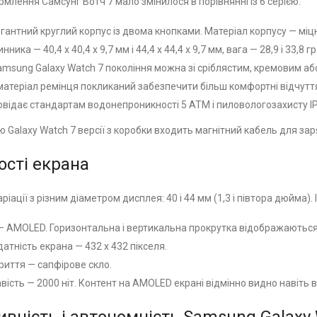
млення Самсунг Вотч 7 мало змінилося в порівнянні із 6 серією.
егантний круглий корпус із двома кнопками. Матеріал корпусу — міц
ника — 40,4 x 40,4 x 9,7 мм і 44,4 x 44,4 x 9,7 мм, вага — 28,9 і 33,8 г
msung Galaxy Watch 7 покоління можна зі сріблястим, кремовим аб
атеріал ремінця покликаний забезпечити більш комфортні відчуття
овідає стандартам водонепроникності 5 ATM і пиловологозахисту IP
 Galaxy Watch 7 версії з коробки входить магнітний кабель для зар
ості екрана
ріації з різним діаметром дисплея: 40 і 44 мм (1,3 і півтора дюйма).
— AMOLED. Горизонтальна і вертикальна прокрутка відображаються
атність екрана — 432 х 432 пікселя.
риття — сапфірове скло.
вість — 2000 ніт. Контент на AMOLED екрані відмінно видно навіть 