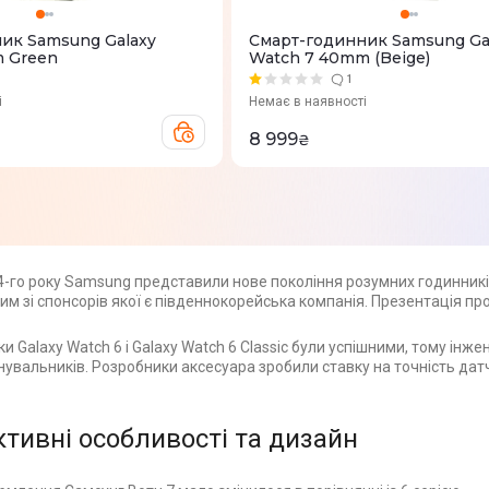
ик Samsung Galaxy
Смарт-годинник Samsung Ga
 Green
Watch 7 40mm (Beige)
1
і
Немає в наявності
8 999
₴
4-го року Samsung представили нове покоління розумних годинників
им зі спонсорів якої є південнокорейська компанія. Презентація п
и Galaxy Watch 6 і Galaxy Watch 6 Classic були успішними, тому і
увальників. Розробники аксесуара зробили ставку на точність датч
тивні особливості та дизайн