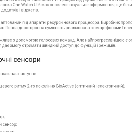
лонка One Watch UI 6 має оновлене візуальне оформлення, ще більш
 додатків і віджетів.
аптований під апаратні ресурси нового процесора. Виробник пропон
х. Повна двостороння сумісність реалізована зі смартфонами Гелексі
жливе з допомогою голосових команд. Але найпрогресивнішою є оп
т дає змогу отримати швидкий доступ до функцій і режимів.
очні сенсори
 включає наступне:
цевого ритму 2-го покоління BioActive (оптичний і електричний);
тр,
й сенсор;