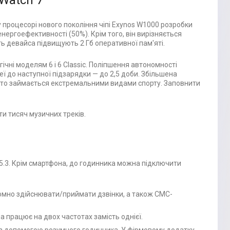
Watch 7
 процесорі нового покоління чіпі Exynos W1000 розробки
нергоефективності (50%). Крім того, він вирізняється
ь девайса підвищують 2 Гб оперативної пам'яті.
ічні моделям 6 і 6 Classic. Поліпшення автономності
 до наступної підзарядки — до 2,5 доби. Збільшена
, хто займається екстремальними видами спорту. Заповнити
ти тисяч музичних треків.
 5.3. Крім смартфона, до годинника можна підключити
омно здійснювати/приймати дзвінки, а також СМС-
а працює на двох частотах замість однієї.