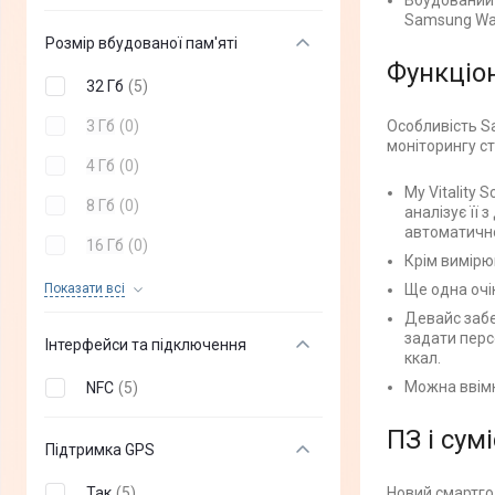
Вбудований 
Samsung Wal
Розмір вбудованої пам'яті
Функціо
32 Гб
(
5
)
3 Гб
(
0
)
Особливість S
моніторингу ст
4 Гб
(
0
)
My Vitality 
8 Гб
(
0
)
аналізує її
автоматично
16 Гб
(
0
)
Крім вимірюв
24 Мб
(
0
)
Показати всi
Ще одна очі
Девайс забе
64 Гб
(
0
)
задати перс
Інтерфейси та підключення
ккал.
Можна ввімк
NFC
(
5
)
ПЗ і сум
Підтримка GPS
Так
(
5
)
Новий смартгод