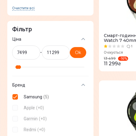
Очистити всi
Фільтр
Смарт-годинн
Ціна
Watch 7 40mm
1
-
Ok
Очікується
-
16
%
13 499
11 299
₴
Бренд
Samsung
(
5
)
Apple
(
+
0
)
Garmin
(
+
0
)
Redmi
(
+
0
)