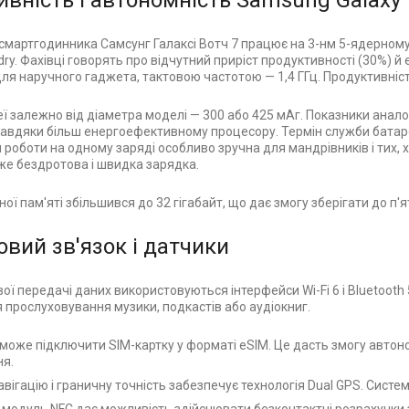
вність і автономність Samsung Galaxy 
 смартгодинника Самсунг Галаксі Вотч 7 працює на 3-нм 5-ядерному
y. Фахівці говорять про відчутний приріст продуктивності (30%) й е
ля наручного гаджета, тактовою частотою — 1,4 ГГц. Продуктивніст
ї залежно від діаметра моделі — 300 або 425 мАг. Показники аналог
завдяки більш енергоефективному процесору. Термін служби батареї
н роботи на одному заряді особливо зручна для мандрівників і тих
е бездротова і швидка зарядка.
ої пам'яті збільшився до 32 гігабайт, що дає змогу зберігати до п'я
вий зв'язок і датчики
ї передачі даних використовуються інтерфейси Wi-Fi 6 і Bluetooth
 прослуховування музики, подкастів або аудіокниг.
може підключити SIM-картку у форматі eSIM. Це дасть змогу автон
ня.
вігацію і граничну точність забезпечує технологія Dual GPS. Систем