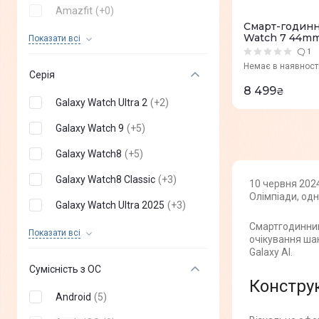
Amazfit
(
+
0
)
Смарт-годинн
Huawei
(
+
0
)
Watch 7 44mm
Показати всi
1
Xiaomi
(
+
0
)
Немає в наявност
Серія
Gelius
(
+
0
)
8 499
₴
Galaxy Watch Ultra 2
(
+
2
)
Proove
(
+
0
)
Galaxy Watch 9
(
+
5
)
Mibro
(
+
0
)
Galaxy Watch8
(
+
5
)
KOSPET
(
+
0
)
Galaxy Watch8 Classic
(
+
3
)
10 червня 202
Casio
(
+
0
)
Олімпіади, одн
Galaxy Watch Ultra 2025
(
+
3
)
AmiGo
(
+
0
)
Смартгодинник
Galaxy Watch Ultra
(
+
3
)
Показати всi
очікування шан
Black Shark
(
+
0
)
Galaxy AI.
Galaxy Watch 7
(
5
)
Ice-Watch ICE
(
+
0
)
Сумісність з ОС
Samsung Galaxy Watch FE
(
+
2
)
Конструк
HiFuture
(
+
0
)
Android
(
5
)
Galaxy Watch6 Classic
(
+
5
)
Canyon
(
+
0
)