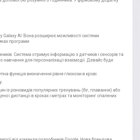
 з допомогою розумного годинника. У фірмовому додатку
ту Galaxy AI. Вона розширює можливості системи
амках програми:
зників. Система отримує інформацію з датчиків і сенсорів та
го навчання для персоналізації взаємодії. Девайс буде
упна функція визначення рівня глюкози в крові.
у.
н із різновидів популярних тренувань (біг, плавання) або
ної дистанції в кроках і метрах та моніторинг спалених
версії від команди розробників Google. Нова брендова