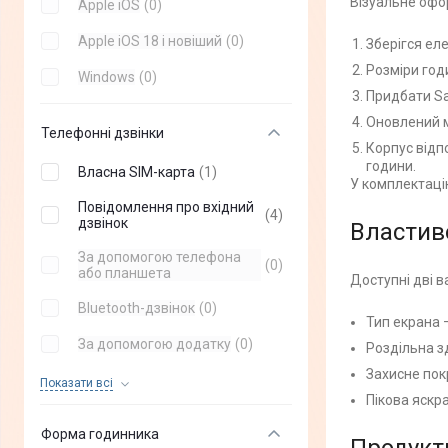
Візуальне офор
Apple iOS
(
0
)
Galaxy Watch6
(
+
5
)
2E
(
+
0
)
Apple iOS 18 і новіший
(
0
)
Зберігся ел
Galaxy Watch5 Pro
(
+
3
)
Розміри годин
Jaguar
(
+
0
)
Windows
(
0
)
Galaxy Watch 5
(
+
7
)
Придбати Sa
SUUNTO
(
+
0
)
Оновлений м
Galaxy Watch4 Classic
(
+
4
)
Телефонні дзвінки
Festina
(
+
0
)
Корпус відп
Galaxy Watch4
(
+
6
)
години.
Власна SIM-карта
(
1
)
GOGPS
(
+
0
)
У комплектацію
Повідомлення про вхідний
ELARI
(
+
0
)
(
4
)
дзвінок
Властив
Nothing
(
+
0
)
За допомогою телефона
(
0
)
або планшета
Доступні дві ва
OPPO
(
+
0
)
Bluetooth-дзвінок
(
0
)
Тип екрана 
Ticwatch
(
+
0
)
За допомогою додатку
(
0
)
Роздільна зд
Fossil
(
+
0
)
Захисне пок
Сповіщення про дзвінки
(
0
)
Показати всi
Polar
(
+
0
)
Пікова яскра
Можливість розмовляти
(
0
)
Globex
(
+
0
)
Форма годинника