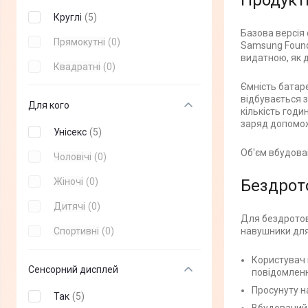
Продукти
Garmix
(
+
0
)
Круглі
(
5
)
Базова версія
Blackview
(
+
0
)
Прямокутні
(
0
)
Samsung Foundr
видатною, як д
Michael Kors
(
+
0
)
Квадратні
(
0
)
Ємність батаре
Oukitel
(
+
0
)
відбувається 
Для кого
кількість годи
realme
(
+
0
)
заряд допомож
Унісекс
(
5
)
Об'єм вбудован
Чоловічі
(
0
)
Жіночі
(
0
)
Бездрото
Дитячі
(
0
)
Для бездротово
Спортивні
(
0
)
навушники для
Користувач 
Сенсорний дисплей
повідомлен
Просунуту на
Так
(
5
)