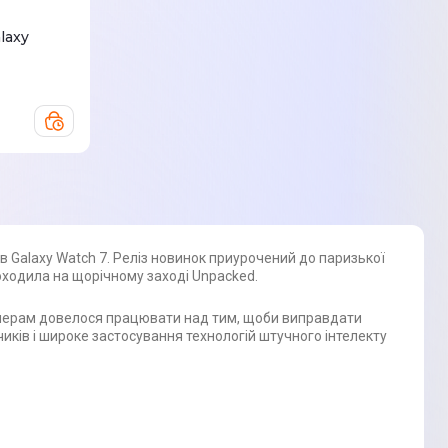
laxy
 Galaxy Watch 7. Реліз новинок приурочений до паризької
роходила на щорічному заході Unpacked.
нженерам довелося працювати над тим, щоби виправдати
иків і широке застосування технологій штучного інтелекту