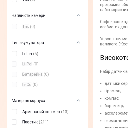
програмна обо
набір корисних
Наявність камери
Софт краще ад
Так
(
0
)
особистих дани
Управління мо
Тип акумулятора
великого. Жес
Li-Ion
(
5
)
Високот
Li-Pol
(
0
)
Набір датчиків
Батарейка
(
0
)
датчики сер
Li-Co
(
0
)
гіроскоп;
компас;
Матеріал корпуса
барометр;
Армований полімер
(
13
)
акселероме
геомагнітни
Пластик
(
211
)