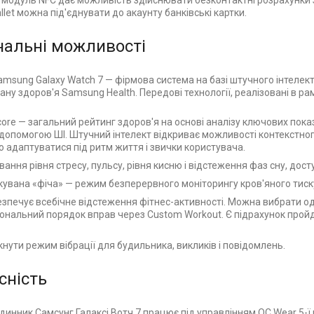
модуль NFC дає можливість здійснювати безконтактні розрахунки
let можна під'єднувати до акаунту банківські картки.
нальні можливості
amsung Galaxy Watch 7 — фірмова система на базі штучного інтелек
ану здоров'я Samsung Health. Передові технології, реалізовані в р
Score — загальний рейтинг здоров'я на основі аналізу ключових пока
 з допомогою ШІ. Штучний інтелект відкриває можливості контекстно
 адаптуватися під ритм життя і звички користувача.
ання рівня стресу, пульсу, рівня кисню і відстеження фаз сну, дост
кувана «фіча» — режим безперервного моніторингу кров'яного тиск
зпечує всебічне відстеження фітнес-активності. Можна вибрати оди
ональний порядок вправ через Custom Workout. Є підрахунок пройде
нути режим вібрації для будильника, викликів і повідомлень.
існість
инник Самсунг Галаксі Вотч 7 працює під управлінням ОС Wear 5-ї 