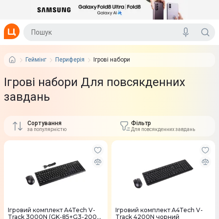
Геймінг
Периферія
Ігрові набори
Ігрові набори Для повсякденних
завдань
Сортування
Фільтр
за популярністю
Для повсякденних завдань
Ігровий комплект A4Tech V-
Ігровий комплект A4Tech V-
Track 3000N (GK-85+G3-200N)
Track 4200N чорний