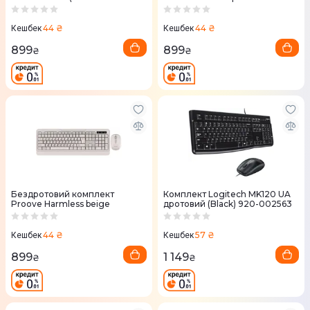
чорний
44 ₴
44 ₴
Кешбек
Кешбек
899
899
₴
₴
Бездротовий комплект
Комплект Logitech MK120 UA
Proove Harmless beige
дротовий (Black) 920-002563
44 ₴
57 ₴
Кешбек
Кешбек
899
1 149
₴
₴