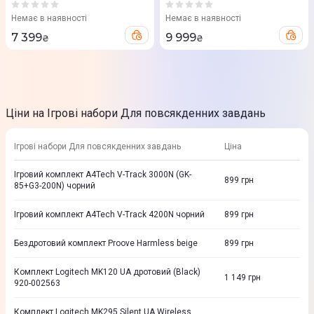
Illuminated Wireless (Space
Gray) 920-012845
Немає в наявності
Немає в наявності
7 399
9 999
₴
₴
Ціни на Ігрові набори Для повсякденних завдань
Ігрові набори Для повсякденних завдань
Ціна
Ігровий комплект A4Tech V-Track 3000N (GK-
899
грн
85+G3-200N) чорний
Ігровий комплект A4Tech V-Track 4200N чорний
899
грн
Бездротовий комплект Proove Harmless beige
899
грн
Комплект Logitech MK120 UA дротовий (Black)
1 149
грн
920-002563
Комплект Logitech MK295 Silent UA Wireless