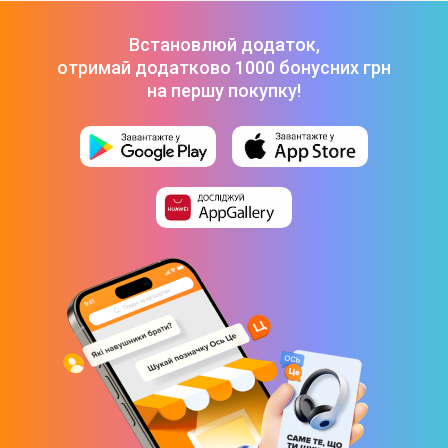
перемикачі, Low profile) Black
-
899 ₴
Ігровий комплект RAPOO 9800 Dark Grey
-
3 499 ₴
Встановлюй додаток,
отримай додатково 1000 бонусних грн
на першу покупку!