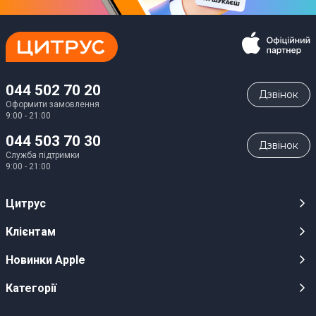
044 502 70 20
Дзвiнок
Оформити замовлення
9:00 - 21:00
044 503 70 30
Дзвiнок
Служба підтримки
9:00 - 21:00
Цитрус
Кар’єра
Клієнтам
Магазини
Публічні оферти
Новинки Apple
Для ЗМІ
Відеоогляди
iPhone 17
Категорії
Оптовим клієнтам
Акції, розіграші, призи
iPhone 17 Pro
Аудіо
Служба підтримки клієнтів