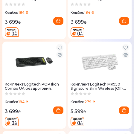
бузковий
184 ₴
184 ₴
Кешбек
Кешбек
3 699
3 699
₴
₴
Комплект Logitech POP Ikon
Комплект Logitech MK950
Combo UA бездротовий
Signature Slim Wireless (Off-
графiтовий
White) 920-012491
184 ₴
279 ₴
Кешбек
Кешбек
3 699
5 599
₴
₴