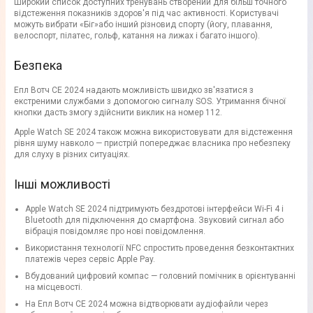
Широкий список доступних тренувань створений для більш точного
відстеження показників здоров'я під час активності. Користувачі
можуть вибрати «Біг»або інший різновид спорту (йогу, плавання,
велоспорт, пілатес, гольф, катання на лижах і багато іншого).
Безпека
Епл Вотч СЕ 2024 надають можливість швидко зв'язатися з
екстреними службами з допомогою сигналу SOS. Утримання бічної
кнопки дасть змогу здійснити виклик на номер 112.
Apple Watch SE 2024 також можна використовувати для відстеження
рівня шуму навколо — пристрій попереджає власника про небезпеку
для слуху в різних ситуаціях.
Інші можливості
Apple Watch SE 2024 підтримують бездротові інтерфейси Wi-Fi 4 і
Bluetooth для підключення до смартфона. Звуковий сигнал або
вібрація повідомляє про нові повідомлення.
Використання технології NFC спростить проведення безконтактних
платежів через сервіс Apple Pay.
Вбудований цифровий компас — головний помічник в орієнтуванні
на місцевості.
На Епл Вотч СЕ 2024 можна відтворювати аудіофайли через