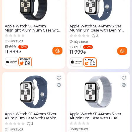
Apple Watch SE 44mm
Apple Watch SE 44mm Silver
Midnight Aluminium Case with
Aluminium Case with Denim
Ink Sport Loop
Sport Band - S/M
2
Очікується
Очікується
-
12
%
13 699
-
12
%
13 699
11 999
11 999
₴
₴
Apple Watch SE 44mm Silver
Apple Watch SE 44mm Silver
Aluminium Case with Denim
Aluminium Case with Blue
Sport Band - M/L
Cloud Sport Loop
2
Очікується
Очікується