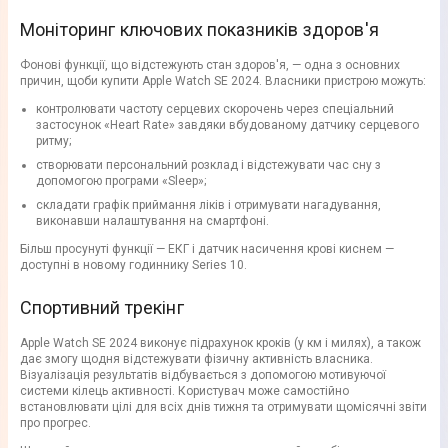
Моніторинг ключових показників здоров'я
Фонові функції, що відстежують стан здоров'я, — одна з основних
причин, щоби купити Apple Watch SE 2024. Власники пристрою можуть:
контролювати частоту серцевих скорочень через спеціальний
застосунок «Heart Rate» завдяки вбудованому датчику серцевого
ритму;
створювати персональний розклад і відстежувати час сну з
допомогою програми «Sleep»;
складати графік приймання ліків і отримувати нагадування,
виконавши налаштування на смартфоні.
Більш просунуті функції — ЕКГ і датчик насичення крові киснем —
доступні в новому годиннику Series 10.
Спортивний трекінг
Apple Watch SE 2024 виконує підрахунок кроків (у км і милях), а також
дає змогу щодня відстежувати фізичну активність власника.
Візуалізація результатів відбувається з допомогою мотивуючої
системи кілець активності. Користувач може самостійно
встановлювати цілі для всіх днів тижня та отримувати щомісячні звіти
про прогрес.