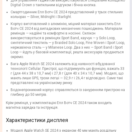
Для управління гаджетом використовуються спеціальне коліщатко
Digital Crown з тактильним відгуком і бічна кнопка.
Смартгодинник Епл Вотч СЕ 2024 представлений у трьох стильних
кольорах — Silver, Midnight і Starlight.
Корпус виготовлений з алюмінію, міцний матеріал захистить Епл
Вотч СЕ 2024 від випадкових механічних пошкоджень. Матеріали
ремінців — надійні та комфортні в носінні. Силікон
використовується в ремінцях Sport Band, каучук — у Solo Loop,
синтетичний текстиль — у Braided Solo Loop, Fine Woven і Sport Loop,
нержавіюча сталь — у Milanese Loop. Два з них — Sport Band і Sport
Loop — йдуть у базовій комплектації, решта аксесуарів продаються
окремо.
Вага Apple Watch SE 2024 залежить від наявності вбудованої
технології Cellular. Пристрої, що підтримують цю функцію, важать 33
г (для 44 х 38 х 10,7 мм) і 27,8 г (для 40 х 34 х 10,7 мм). Моделі, що
мають лише GPS, трохи легші — 32,9 г і 26,4 г відповідно. Саме такі
представлені на українському ринку.
Водонепроникний корпус справляється із зануренням пристрою на
глибину до 50 метрів.
Крім ремінця, у комплектацію Епл Вотч СЕ 2024 також входить
магнітна зарядка та інструкція.
Характеристики дисплея
Моделі Apple Watch SE 2024 з екраном 40 мм мають роздільну