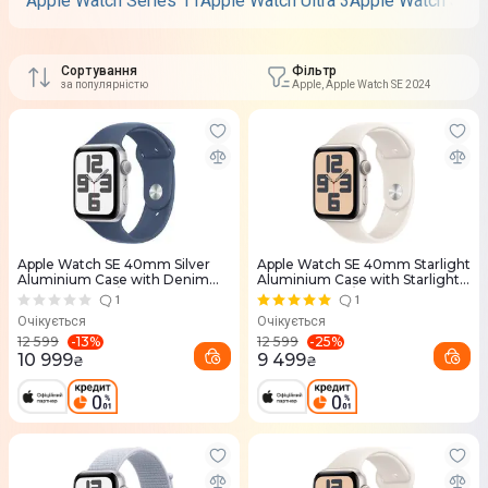
Apple Watch Series 11
Apple Watch Ultra 3
Apple Watch SE 3
Сортування
Фільтр
за популярністю
Apple, Apple Watch SE 2024
Apple Watch SE 40mm Silver
Apple Watch SE 40mm Starlight
Aluminium Case with Denim
Aluminium Case with Starlight
Sport Band - M/L
Sport Band - S/M
1
1
Очікується
Очікується
-
13
%
-
25
%
12 599
12 599
10 999
9 499
₴
₴