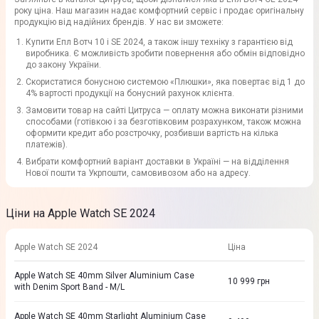
року ціна. Наш магазин надає комфортний сервіс і продає оригінальну
продукцію від надійних брендів. У нас ви зможете:
Купити Епл Вотч 10 і SE 2024, а також іншу техніку з гарантією від
виробника. Є можливість зробити повернення або обмін відповідно
до закону України.
Скористатися бонусною системою «Плюшки», яка повертає від 1 до
4% вартості продукції на бонусний рахунок клієнта.
Замовити товар на сайті Цитруса — оплату можна виконати різними
способами (готівкою і за безготівковим розрахунком, також можна
оформити кредит або розстрочку, розбивши вартість на кілька
платежів).
Вибрати комфортний варіант доставки в Україні — на відділення
Нової пошти та Укрпошти, самовивозом або на адресу.
Ціни на Apple Watch SE 2024
Apple Watch SE 2024
Ціна
Apple Watch SE 40mm Silver Aluminium Case
10 999
грн
with Denim Sport Band - M/L
Apple Watch SE 40mm Starlight Aluminium Case