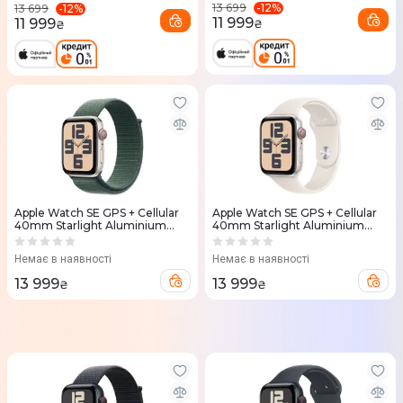
-
12
%
13 699
-
12
%
13 699
11 999
11 999
₴
₴
Apple Watch SE GPS + Cellular
Apple Watch SE GPS + Cellular
40mm Starlight Aluminium
40mm Starlight Aluminium
Case with Lake Green Sport
Case with Starlight Sport Band -
Loop
M/L
Немає в наявності
Немає в наявності
13 999
13 999
₴
₴