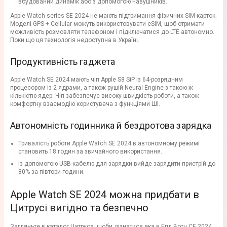
вбудований динамік або з допомогою навушників.
Apple Watch series SE 2024 не мають підтримання фізичних SIM-карток.
Моделі GPS + Cellular можуть використовувати eSIM, щоб отримати
можливість розмовляти телефоном і підключатися до LTE автономно.
Поки що ця технологія недоступна в Україні.
Продуктивність гаджета
Apple Watch SE 2024 мають чіп Apple S8 SiP із 64-розрядним
процесором із 2 ядрами, а також рушій Neural Engine з такою ж
кількістю ядер. Чіп забезпечує високу швидкість роботи, а також
комфортну взаємодію користувача з функціями ШІ.
Автономність годинника й бездротова зарядка
Тривалість роботи Apple Watch SE 2024 в автономному режимі
становить 18 годин за звичайного використання.
Із допомогою USB-кабелю для зарядки вийде зарядити пристрій до
80% за півтори години.
Apple Watch SE 2024 можна придбати в
Цитрусі вигідно та безпечно
Загляньте в каталог Цитруса, щоби дізнатися яка в Епл Вотч СЕ 2024