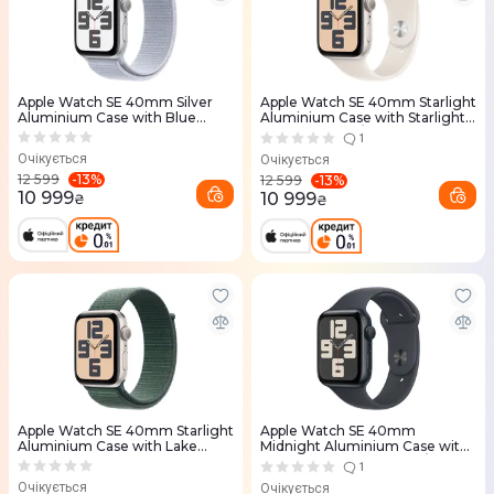
Apple Watch SE 40mm Silver
Apple Watch SE 40mm Starlight
Aluminium Case with Blue
Aluminium Case with Starlight
Cloud Sport Loop
Sport Band - M/L
1
Очікується
Очікується
-
13
%
12 599
-
13
%
12 599
10 999
10 999
₴
₴
Apple Watch SE 40mm Starlight
Apple Watch SE 40mm
Aluminium Case with Lake
Midnight Aluminium Case with
Green Sport Loop
Midnight Sport Band - M/L
1
Очікується
Очікується