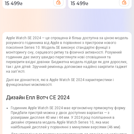
15 499
15 499
₴
₴
Apple Watch SE 2024 — це спрощена й більш доступна за ціною модель
розумного годинника від Apple в порівнянні з пристроєм нового
покоління Series 10. Модель SE виконує стандартні функції з
моніторингу сну, серцевого ритму та фізичної активності. Розумний
годинник дає змогу швидко переглянути нові сповіщення та
перевірити вхідні дзвінки. Бюджетна модель підійде як для дорослих,
так і для дітей. Зручний ремінець допоможе надійно закріпити гаджет
на зап'ясті.
Далі ви дізнаєтеся, які в Apple Watch SE 2024 характеристики і
функціональні можливості.
Дизайн Епл Вотч СЕ 2024
Годинник Apple Watch SE 2024 має ергономічну прямокутну форму.
Придбати пристрій можна у двох доступних варіантах — з
розмірами дисплея 40 мм і 44 мм. У 2024 році поліпшення в
дизайні отримала модель Apple Watch Series 10, яка має
найбільший дисплей у порівнянні з минулими версіями (46 мм).