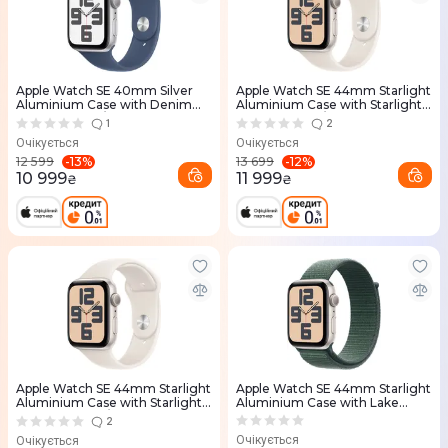
Apple Watch SE 40mm Silver
Apple Watch SE 44mm Starlight
Aluminium Case with Denim
Aluminium Case with Starlight
Sport Band - S/M
Sport Band - S/M
1
2
Очікується
Очікується
-
13
%
-
12
%
12 599
13 699
10 999
11 999
₴
₴
Apple Watch SE 44mm Starlight
Apple Watch SE 44mm Starlight
Aluminium Case with Starlight
Aluminium Case with Lake
Sport Band - M/L
Green Sport Loop
2
Очікується
Очікується