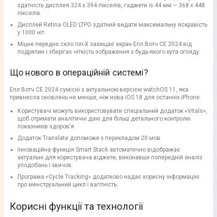
здатність дисплея 324 x 394 пікселів, гаджети із 44 мм — 368 x 448
пікселів.
Дисплей Retina OLED LTPO здатний видати максимальну яскравість
у 1000 ніт.
Міцне переднє скло Ion-X захищає екран Епл Вотч СЕ 2024 від
подряпин і зберігає чіткість зображення з будь-якого кута огляду.
Що нового в операційній системі?
Епл Вотч СЕ 2024 сумісні з актуальною версією watchOS 11, яка
привнесла оновлень не менше, ніж нова iOS 18 для останніх iPhone.
Користувачі можуть використовувати спеціальний додаток «Vitals»,
щоб отримати аналітичні дані для більш детального контролю
показників здоров'я.
Додаток Translate допоможе з перекладом 20 мов.
Інноваційна функція Smart Stack автоматично відображає
актуальні для користувача віджети, виконавши попередній аналіз
уподобань і звичок.
Програма «Cycle Tracking» додатково надає корисну інформацію
про менструальний цикл і вагітність.
Корисні функції та технології