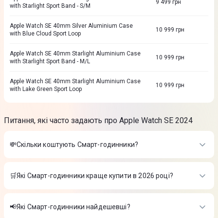
9 499
грн
with Starlight Sport Band - S/M
Apple Watch SE 40mm Silver Aluminium Case
10 999
грн
with Blue Cloud Sport Loop
Apple Watch SE 40mm Starlight Aluminium Case
10 999
грн
with Starlight Sport Band - M/L
Apple Watch SE 40mm Starlight Aluminium Case
10 999
грн
with Lake Green Sport Loop
Питання, які часто задають про Apple Watch SE 2024
💸Скільки коштують Смарт-годинники?
Вартість товарів в категорії Смарт-годинники в інтернет-
магазині Цитрус
🛒Які Смарт-годинники краще купити в 2026 році?
Apple Watch SE 3 GPS 40 mm Starlight Aluminium Case with
Найкращі Смарт-годинники в 2026 році на думку інтернет-
Starlight Sport Band - S/M (MEH34RK/A)
-
13 899 ₴
магазину Цитрус
Смарт-годинник Samsung Galaxy Watch8 Classic eSIM Black
📢Які Смарт-годинники найдешевші?
-
21 999 ₴
Apple Watch SE 3 GPS 40 mm Starlight Aluminium Case with