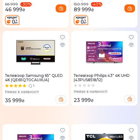
-
30
%
-
40
%
66 999
150 999
46 999
89 999
₴
₴
Телевізор Samsung 65" QLED
Телевізор Philips 43" 4K UHD
4K (QE65Q70CAUXUA)
(43PUS8518/12)
1
Немає в наявності
Немає в наявності
23 999
35 999
₴
₴