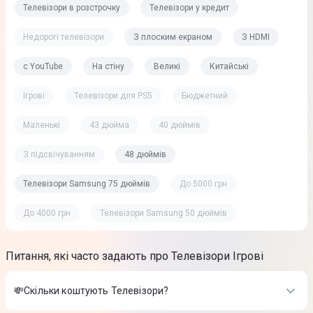
Телевізори в розстрочку
Телевізори у кредит
Недорогі телевізори
З плоским екраном
З HDMI
c YouTube
На стіну
Великі
Китайські
Ігрові
Телевізори для PS5
Бюджетний
Маленькі
43 дюйма
40 дюймів
З підсвічуванням
48 дюймів
Телевізори Samsung 75 дюймів
До 5000 грн
До 4000 грн
Телевізори Samsung 50 дюймів
Питання, які часто задають про Телевізори Ігрові
💸Скільки коштують Телевізори?