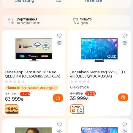
Samsung
LG
Hisense
TCL
Сортування
Фільтр
за популярністю
Ігрові
Телевізор Samsung 65" Neo
Телевізор Samsung 55" QLED
QLED 4K (QE65QN85CAUXUA)
4K (QE55Q70CAUXUA)
Очікується
Наявність уточнює менеджер
-
20
%
44 999
-
32
%
93 999
35 999
63 999
₴
₴