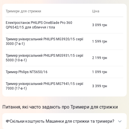
Тримери для стрижки
Ціна
Електростанок PHILIPS OneBlade Pro 360
3 099
грн
QP6542/15 для обличчя і тіла
Тример універсальний PHILIPS MG3920/15 серії
1 599
грн
3000 (7-в-1)
Тример універсальний PHILIPS MG5931/15 серії
2 199
грн
5000 (10-в-1)
Тример Philips NT5650/16
1 099
грн
Тример універсальний PHILIPS MG7941/15 серії
3 399
грн
7000 (17-в-1)
Питання, які часто задають про Тримери для стрижки
💸Скільки коштують Машинки для стрижки та тримери?