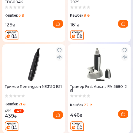
EBG004K
2929
6 ₴
8 ₴
Кешбек
Кешбек
129
161
₴
₴
Тример Remington NE3150 E51
Тример First Austria FA-5680-2-
SI
21 ₴
Кешбек
22 ₴
Кешбек
-
4
%
459
446
439
₴
₴