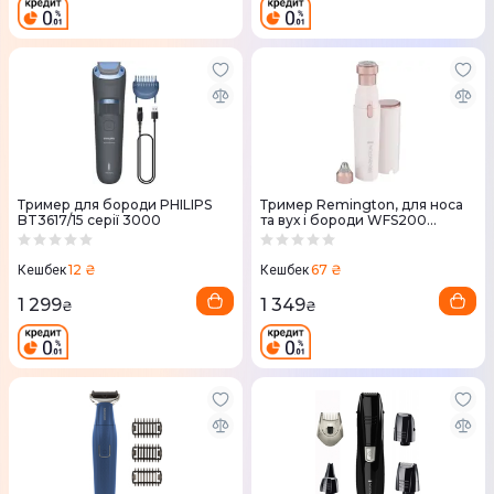
Тример для бороди PHILIPS
Тример Remington, для носа
BT3617/15 серії 3000
та вух і бороди WFS200
WFS200
12 ₴
67 ₴
Кешбек
Кешбек
1 299
1 349
₴
₴