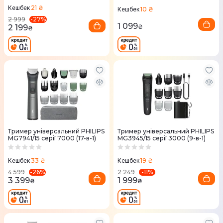
21 ₴
Кешбек
10 ₴
Кешбек
-
27
%
2 999
1 099
2 199
₴
₴
Тример універсальний PHILIPS
Тример універсальний PHILIPS
MG7941/15 серії 7000 (17-в-1)
MG3945/15 серії 3000 (9-в-1)
33 ₴
19 ₴
Кешбек
Кешбек
-
26
%
-
11
%
4 599
2 249
3 399
1 999
₴
₴