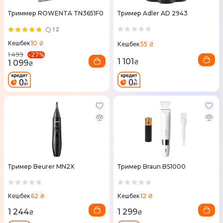
Триммер ROWENTA TN3651F0
Тример Adler AD 2943
12
10 ₴
Кешбек
55 ₴
Кешбек
-
27
%
1 499
1 101
1 099
₴
₴
Тример Beurer MN2X
Тример Braun BS1000
62 ₴
12 ₴
Кешбек
Кешбек
1 244
1 299
₴
₴