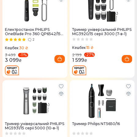
Електростанок PHILIPS
Тример універсальний PHILIPS
OneBlade Pro 360 QP6542/15
MG3920/15 серії 3000 (7-в-1)
для обличчя і тіла
2
15 ₴
30 ₴
Кешбек
Кешбек
-
27
%
-
11
%
2 199
3 499
1 599
3 099
₴
₴
Тример універсальний PHILIPS
Тример Philips NT5650/16
MG5931/15 серії 5000 (10-в-1)