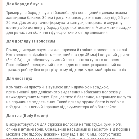
Для бороди й вусів
Тример для бороди, вусів і бакенбардів оснащений вузьким ножем
завширшки близько 30 мм і регульованою довжиною зрізу від 0,5 до
20 мм. Дає змогу точно формувати контури, створювати акуратну
щетину або доглянуту бороду будь-якої довжини. Може мати насадки
для різних зон обличчя і функцію точного підрівнювання.
Для догляду за волоссям
Прилад використовується для стрижки й гоління волосся на голові.
Його основна відмінність — ширший ніж (до 45 мм) і потужний двигун
(5–10 Вт), що забезпечує чистий зріз навіть за густого волосся.
Професійний електричний тример для волосся розрахований на
тривалу роботу без перегріву, тому підходить для майстрів салонів.
Для носа і вух
Компактний пристрій із вузькою циліндричною насадкою,
призначений для делікатного видалення небажаних волосків у
важкодоступних місцях. Працює тихо й безпечно, не травмує шкіру та
не спричиняє подразнення. Такий прилад зручно брати із собою в
поїздки — він легкий і працює від акумулятора або батарейок.
Для тіла (Body Groom)
Використовується для стрижки волосся на тілі: груди, руки, ноги,
спина й інтимні зони. Оснащений насадками із захистом від порізів і
можливістю підбору довжини зрізу від 1 до 10 мм. Корпус таких