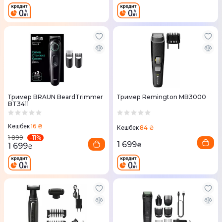
Тример BRAUN BeardTrimmer
Тример Remington MB3000
BT3411
16 ₴
Кешбек
84 ₴
Кешбек
-
11
%
1 899
1 699
1 699
₴
₴