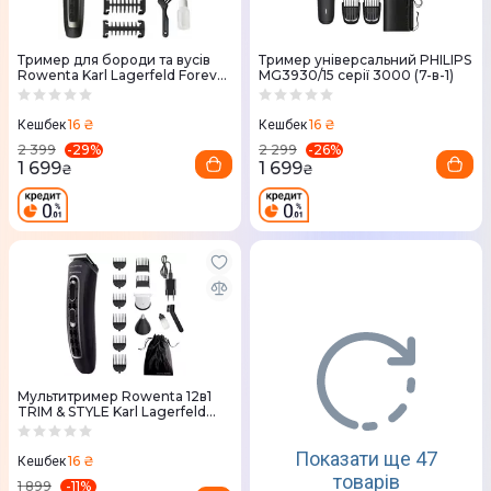
Тример для бороди та вусів
Тример універсальний PHILIPS
Rowenta Karl Lagerfeld Forever
MG3930/15 серії 3000 (7-в-1)
Sharp TN602LF0
16 ₴
16 ₴
Кешбек
Кешбек
-
29
%
-
26
%
2 399
2 299
1 699
1 699
₴
₴
Мультитример Rowenta 12в1
TRIM & STYLE Karl Lagerfeld
TN911LF0
Показати ще 47
16 ₴
Кешбек
товарів
-
11
%
1 899