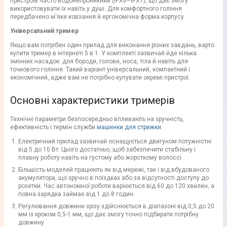
пристроїв часто водонепроникний (IPX6–IPX7), що дає змогу
використовувати їх навіть у душі. Для комфортного гоління
передбачено м'яке ковзання й ергономічна форма корпусу.
Універсальний тример
Якщо вам потрібен один прилад для виконання різних завдань, варто
купити тример в інтернеті 5 в 1. У комплекті зазвичай йде кілька
змінних насадок: для бороди, голови, носа, тіла й навіть для
точкового гоління. Такий варіант універсальний, компактний і
економічний, адже вам не потрібно купувати окремі пристрої.
Основні характеристики тримерів
Технічні параметри безпосередньо впливають на зручність,
ефективність і термін служби
машинки для стрижки
.
Електричний прилад зазвичай оснащується двигуном потужністю
від 5 до 10 Вт. Цього достатньо, щоб забезпечити стабільну і
плавну роботу навіть на густому або жорсткому волоссі.
Більшість моделей працюють як від мережі, так і від вбудованого
акумулятора, що зручно в поїздках або за відсутності доступу до
розетки. Час автономної роботи варіюється від 60 до 120 хвилин, а
повна зарядка займає від 1 до 8 годин.
Регулювання довжини зрізу здійснюється в діапазоні від 0,5 до 20
мм із кроком 0,5-1 мм, що дає змогу точно підбирати потрібну
довжину.