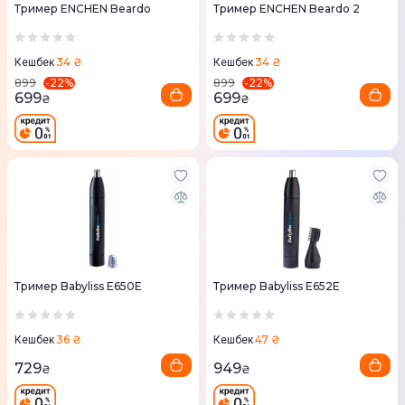
Тример ENCHEN Beardo
Тример ENCHEN Beardo 2
34 ₴
34 ₴
Кешбек
Кешбек
-
22
%
-
22
%
899
899
699
699
₴
₴
Тример Babyliss E650E
Тример Babyliss E652E
36 ₴
47 ₴
Кешбек
Кешбек
729
949
₴
₴