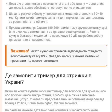
Леза виготовляються з нержавіючої сталі або титану — вони стійкі
до корозії, довго зберігають гостроту і легко очищаються.
Ширина ріжучого блоку універсальних моделей становить 30–40
мм. Купити такий тример можна як для стрижки, так і для догляду
за рослинністю на обличчі.
Прилад важить приблизно 180-200 грамів, тому зручно лежить у руці
й не викликає втоми навіть за тривалого використання. Рівень
шуму в більшості моделей не перевищує 60 дБ, що робить роботу
тримера тихою і комфортною.
Важливо!
Багато сучасних тримерів відповідають стандарту
вологозахисту класу IPX7. Завдяки цьому їх можна безпечно
промивати під проточною водою.
Де замовити тример для стрижки в
Україні?
Якщо ви хочете купити хороший тример для волосся для домашнього
або професійного використання, зробити це можна в інтернет-
магазині Цитрус. У каталозі представлений асортимент моделей від
брендів Philips, Braun, Remington, Xiaomi, Rowenta.
На сайті ви можете детально ознайомитися з характеристиками,