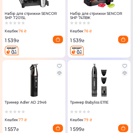
Набір для стрижки SENCOR
Набір для стрижки SENCOR
SHP 7201SL
SHP 7411BK
76 ₴
76 ₴
Кешбек
Кешбек
1 539
1 539
₴
₴
Тример Adler AD 2946
Тример Babyliss E111E
77 ₴
79 ₴
Кешбек
Кешбек
1 557
1 599
₴
₴