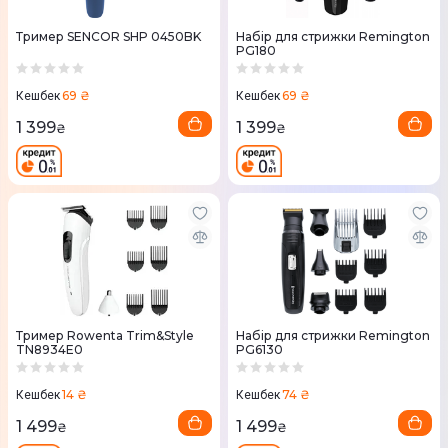
Тример SENCOR SHP 0450BK
Набір для стрижки Remington
PG180
69 ₴
69 ₴
Кешбек
Кешбек
1 399
1 399
₴
₴
Тример Rowenta Trim&Style
Набір для стрижки Remington
TN8934E0
PG6130
14 ₴
74 ₴
Кешбек
Кешбек
1 499
1 499
₴
₴