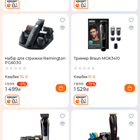
Набір для стрижки Remington
Тример Braun MGK3410
PG6030
74 ₴
15 ₴
Кешбек
Кешбек
-
6
%
-
19
%
1 599
1 899
1 499
1 529
₴
₴