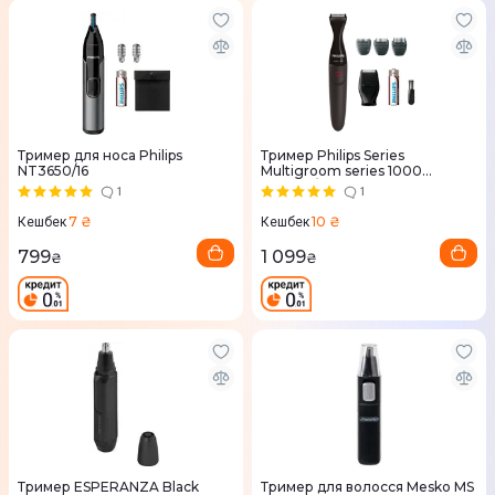
Тример для носа Philips
Тример Philips Series
NT3650/16
Multigroom series 1000
MG1100/16
1
1
7 ₴
10 ₴
Кешбек
Кешбек
799
1 099
₴
₴
Тример ESPERANZA Black
Тример для волосся Mesko MS