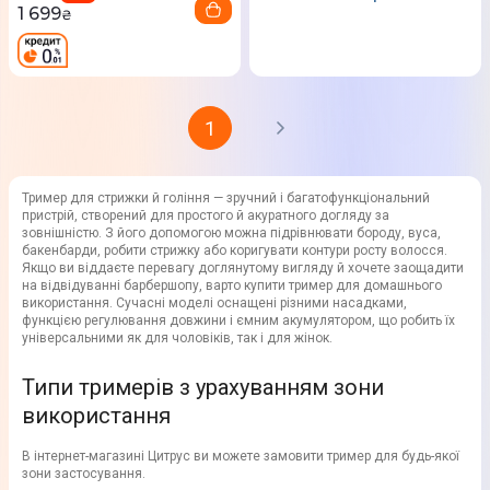
1 699
₴
1
Тример для стрижки й гоління — зручний і багатофункціональний
пристрій, створений для простого й акуратного догляду за
зовнішністю. З його допомогою можна підрівнювати бороду, вуса,
бакенбарди, робити стрижку або коригувати контури росту волосся.
Якщо ви віддаєте перевагу доглянутому вигляду й хочете заощадити
на відвідуванні барбершопу, варто купити тример для домашнього
використання. Сучасні моделі оснащені різними насадками,
функцією регулювання довжини і ємним акумулятором, що робить їх
універсальними як для чоловіків, так і для жінок.
Типи тримерів з урахуванням зони
використання
В інтернет-магазині Цитрус ви можете замовити тример для будь-якої
зони застосування.