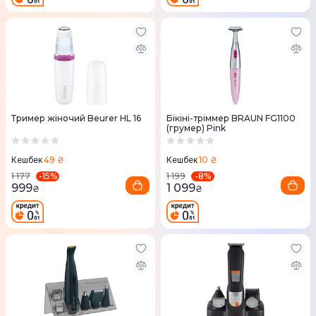
Тример жіночий Beurer HL 16
Бікіні-тріммер BRAUN FG1100
(грумер) Pink
49 ₴
10 ₴
Кешбек
Кешбек
-
15
%
-
8
%
1 177
1 199
999
1 099
₴
₴