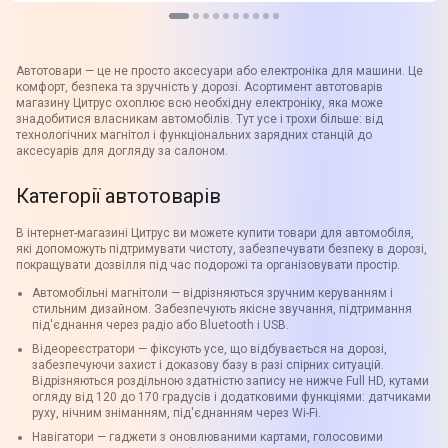
Автотовари — це не просто аксесуари або електроніка для машини. Це
комфорт, безпека та зручність у дорозі. Асортимент автотоварів
магазину Цитрус охоплює всю необхідну електроніку, яка може
знадобитися власникам автомобілів. Тут усе і трохи більше: від
технологічних магнітол і функціональних зарядних станцій до
аксесуарів для догляду за салоном.
Категорії автотоварів
В інтернет-магазині Цитрус ви можете купити товари для автомобіля,
які допоможуть підтримувати чистоту, забезпечувати безпеку в дорозі,
покращувати дозвілля під час подорожі та організовувати простір.
Автомобільні магнітоли — відрізняються зручним керуванням і
стильним дизайном. Забезпечують якісне звучання, підтримання
під'єднання через радіо або Bluetooth і USB.
Відеореєстратори — фіксують усе, що відбувається на дорозі,
забезпечуючи захист і доказову базу в разі спірних ситуацій.
Відрізняються роздільною здатністю запису не нижче Full HD, кутами
огляду від 120 до 170 градусів і додатковими функціями: датчиками
руху, нічним зніманням, під'єднанням через Wi-Fi.
Навігатори — гаджети з оновлюваними картами, голосовими