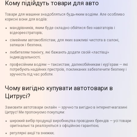
Кому підійдуть товари для авто
Товари для машини знадобляться будь-яким водіям. Але особливо
корисні вони для водіїв:
мандрівників, яким буде складно обійтися без навігаторів і
відеореєстраторів;
сімейним автомобілістам, для яких важливі чистота в салоні,
затишок і безпека;
любителям тюнінгу, які бажають додати своїй «ластівці»
індивідуальності;
професійним водіям — таксистам, далекобійникам і кур'єрам — які
потребують надійних пристроїв, покликаних забезпечити безпеку і
зручність під час роботи.
Чому вигідно купувати автотовари в
Цитрусі?
Замовити автотовари онлайн — зручно та вигідно в інтернет-магазині
Цитрус! Ми пропонуємо покупцям:
широкий вибір продукції виробництва провідних брендів — усі товари
оригінальні та реалізуються з офіційною гарантією;
регулярні акції та знижки;