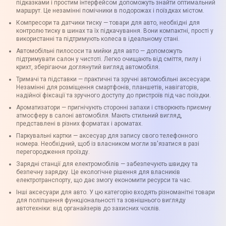
підказками і простим інтерфейсом допоможуть знайти оптимальний
маршрут. Це незамінні помічники в подорожах і поїздках містом.
Компресори та датчики тиску — товари для авто, необхідні для
контролю тиску в шинах та їх підкачування. Вони компактні, прості у
використанні та підтримують колеса в ідеальному стані.
Автомобільні пилососи та мийки для авто — допоможуть
підтримувати салон у чистоті. Легко очищають від сміття, пилу і
крихт, зберігаючи доглянутий вигляд автомобіля.
Тримачі та підставки — практичні та зручні автомобільні аксесуари.
Незамінні для розміщення смартфонів, планшетів, навігаторів,
надійної фіксації та зручного доступу до пристроїв під час поїздки.
Ароматизатори — пригнічують сторонні запахи і створюють приємну
атмосферу в салоні автомобіля. Мають стильний вигляд,
представлені в різних форматах і ароматах.
Паркувальні картки — аксесуар для запису свого телефонного
номера. Необхідний, щоб із власником могли зв'язатися в разі
перегородження проїзду.
Зарядні станції для електромобілів — забезпечують швидку та
безпечну зарядку. Це екологічне рішення для власників
електротранспорту, що дає змогу економити ресурси та час.
Інші аксесуари для авто. У цю категорію входять різноманітні товари
для поліпшення функціональності та зовнішнього вигляду
автотехніки: від органайзерів до захисних чохлів.