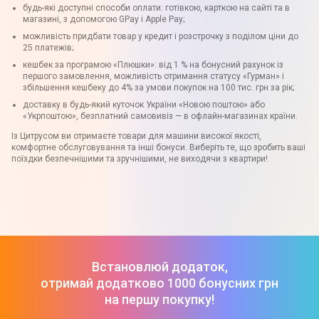
будь-які доступні способи оплати: готівкою, карткою на сайті та в
магазині, з допомогою GPay і Apple Pay;
можливість придбати товар у кредит і розстрочку з поділом ціни до
25 платежів;
кешбек за програмою «Плюшки»: від 1 % на бонусний рахунок із
першого замовлення, можливість отримання статусу «Гурман» і
збільшення кешбеку до 4% за умови покупок на 100 тис. грн за рік;
доставку в будь-який куточок України «Новою поштою» або
«Укрпоштою», безплатний самовивіз — в офлайн-магазинах країни.
Із Цитрусом ви отримаєте товари для машини високої якості,
комфортне обслуговування та інші бонуси. Виберіть те, що зробить ваші
поїздки безпечнішими та зручнішими, не виходячи з квартири!
Встановлюй додаток,
отримай додатково 1000 бонусних грн
на першу покупку!