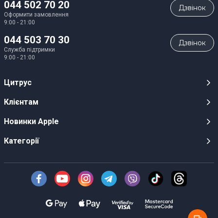
044 502 70 20
Дзвiнок
Оформити замовлення
9:00 - 21:00
044 503 70 30
Дзвiнок
Служба підтримки
9:00 - 21:00
Цитрус
Кар’єра
Клієнтам
Магазини
Публічні оферти
Новинки Apple
Для ЗМІ
Відеоогляди
iPhone 17
Категорії
Оптовим клієнтам
Акції, розіграші, призи
iPhone 17 Pro
Аудіо
Служба підтримки клієнтів
Інструкції та прошивки
iPhone 17 Pro Max
Техніка Apple
Про Компанію
Доставка
iPhone Air
Смартфони
Новини
Оплата
AirPods Pro 3
Техніка для кухні
Безготівковий розрахунок
Гарантійні умови
Apple Watch 11