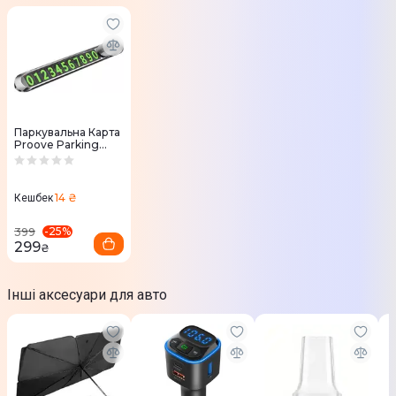
Паркувальна Карта
Proove Parking
Number Plate Metal
Lock (silver)
14 ₴
Кешбек
-
25
%
399
299
₴
Інші аксесуари для авто