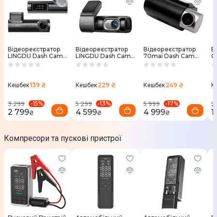
Відеореєстратор
Відеореєстратор
Відеореєстратор
В
LINGDU Dash Cam
LINGDU Dash Cam
70mai Dash Cam
G
D100
D200 + Micro SD
A500S-1
(B
64GB
139 ₴
229 ₴
249 ₴
Кешбек
Кешбек
Кешбек
К
-
15
%
-
13
%
-
17
%
3 299
5 299
5 999
2
2 799
4 599
4 999
1
₴
₴
₴
Компресори та пускові пристрої