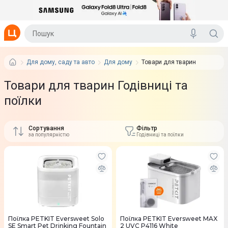
Для дому, саду та авто
Для дому
Товари для тварин
Товари для тварин Годівниці та
поїлки
Сортування
Фільтр
за популярністю
Годівниці та поїлки
Поїлка PETKIT Eversweet Solo
Поїлка PETKIT Eversweet MAX
SE Smart Pet Drinking Fountain
2 UVC P4116 White