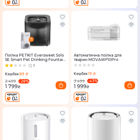
Поїлка PETKIT Eversweet Solo
Автоматична поїлка для
SE Smart Pet Drinking Fountain
тварин MOVAWF10Pro
(Grey)
3
19 ₴
89 ₴
Кешбек
Кешбек
-
43
%
-
28
%
3 499
2 499
1 999
1 799
₴
₴