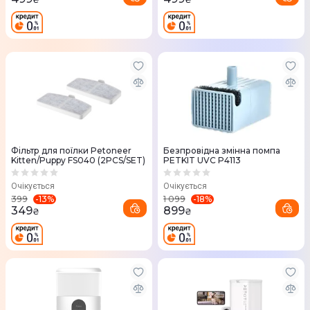
Фільтр для поїлки Petoneer
Безпровідна змінна помпа
Kitten/Puppy FS040 (2PCS/SET)
PETKIT UVC P4113
Очікується
Очікується
-
13
%
-
18
%
399
1 099
349
899
₴
₴