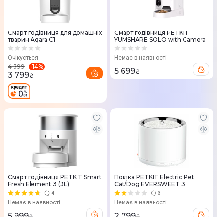
Смарт годівниця для домашніх
Смарт годівниця PETKIT
тварин Aqara C1
YUMSHARE SOLO with Camera
Очікується
Немає в наявності
-
14
%
4 399
5 699
₴
3 799
₴
Смарт годівниця PETKIT Smart
Поїлка PETKIT Electric Pet
Fresh Element 3 (3L)
Cat/Dog EVERSWEET 3
4
3
Немає в наявності
Немає в наявності
5 999
2 799
₴
₴