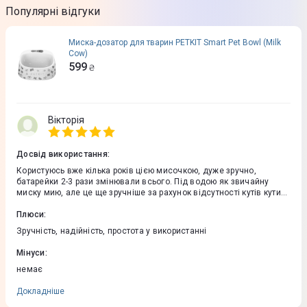
Популярні відгуки
Миска-дозатор для тварин PETKIT Smart Pet Bowl (Milk
Cow)
599
₴
Вікторія
Досвід використання
:
Користуюсь вже кілька років цією мисочкою, дуже зручно,
батарейки 2-3 рази змінювали всього. Під водою як звичайну
миску мию, але це ще зручніше за рахунок відсутності кутів кути
може забитись корм (ну знизу в дірочки не заливаю, все ж таки не
настільки я довіряю їй), все чудово. Дуже раджу.
Плюси
:
Зручність, надійність, простота у використанні
Мінуси
:
немає
Докладніше