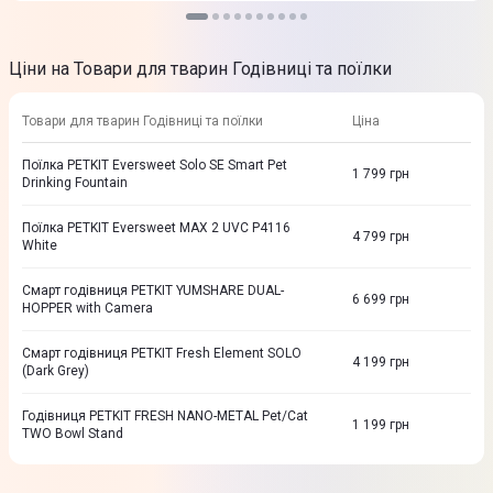
Ціни на Товари для тварин Годівниці та поїлки
Товари для тварин Годівниці та поїлки
Ціна
Поїлка PETKIT Eversweet Solo SE Smart Pet
1 799
грн
Drinking Fountain
Поїлка PETKIT Eversweet MAX 2 UVC P4116
4 799
грн
White
Смарт годівниця PETKIT YUMSHARE DUAL-
6 699
грн
HOPPER with Camera
Смарт годівниця PETKIT Fresh Element SOLO
4 199
грн
(Dark Grey)
Годівниця PETKIT FRESH NANO-METAL Pet/Cat
1 199
грн
TWO Bowl Stand