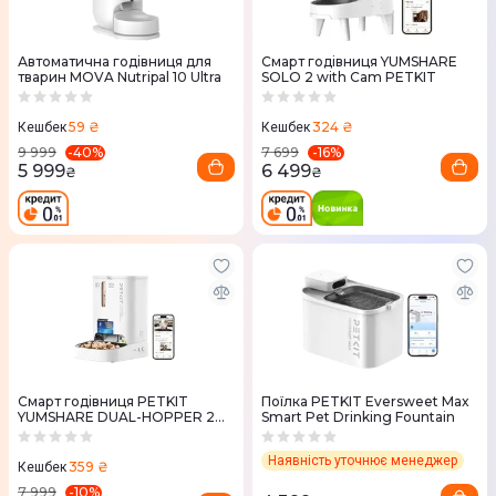
Автоматична годівниця для
Смарт годівниця YUMSHARE
тварин MOVA Nutripal 10 Ultra
SOLO 2 with Cam PETKIT
59 ₴
324 ₴
Кешбек
Кешбек
-
40
%
-
16
%
9 999
7 699
5 999
6 499
₴
₴
Смарт годівниця PETKIT
Поїлка PETKIT Eversweet Max
YUMSHARE DUAL-HOPPER 2
Smart Pet Drinking Fountain
P592
Наявність уточнює менеджер
359 ₴
Кешбек
-
10
%
7 999