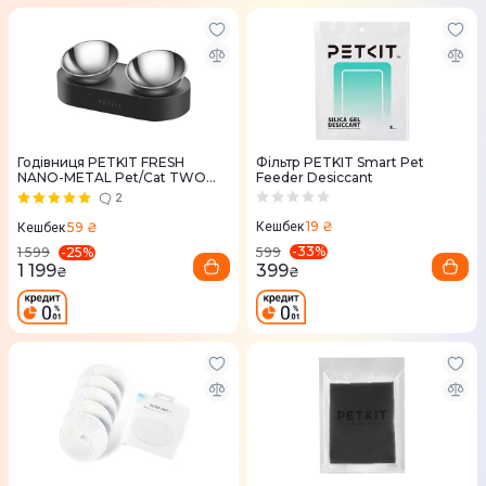
Годівниця PETKIT FRESH
Фільтр PETKIT Smart Pet
NANO-METAL Pet/Cat TWO
Feeder Desiccant
Bowl Stand
2
19 ₴
59 ₴
Кешбек
Кешбек
-
33
%
-
25
%
599
1 599
399
1 199
₴
₴