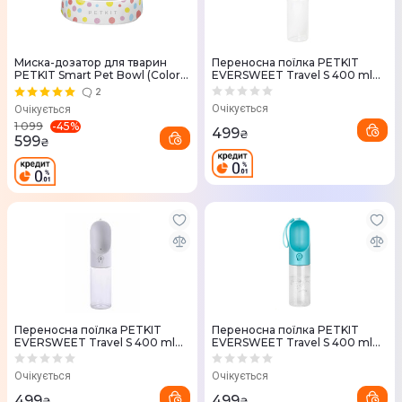
Миска-дозатор для тварин
Переносна поїлка PETKIT
PETKIT Smart Pet Bowl (Color
EVERSWEET Travel S 400 ml
Ball)
P4230 (Grey)
2
Очікується
Очікується
-
45
%
1 099
499
₴
599
₴
Переносна поїлка PETKIT
Переносна поїлка PETKIT
EVERSWEET Travel S 400 ml
EVERSWEET Travel S 400 ml
(White)
P4230 (Blue)
Очікується
Очікується
499
499
₴
₴