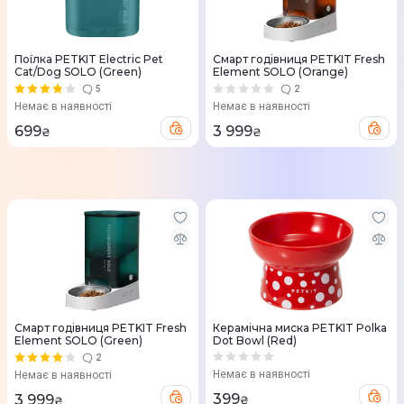
Поїлка PETKIT Electric Pet
Смарт годівниця PETKIT Fresh
Cat/Dog SOLO (Green)
Element SOLO (Orange)
5
2
Немає в наявності
Немає в наявності
699
3 999
₴
₴
Смарт годівниця PETKIT Fresh
Керамічна миска PETKIT Polka
Element SOLO (Green)
Dot Bowl (Red)
2
Немає в наявності
Немає в наявності
399
3 999
₴
₴