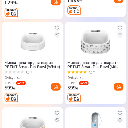
1 899
₴
1 299
₴
Миска-дозатор для тварин
Миска-дозатор для тварин
PETKIT Smart Pet Bowl (White)
PETKIT Smart Pet Bowl (Milk
Cow)
2
2
Очікується
Очікується
-
45
%
-
45
%
1 099
1 099
599
599
₴
₴