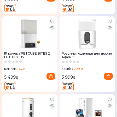
IP камера PETCUBE BITES 2
Розумна годівниця для тварин
LITE BL10US
Aqara С
274 ₴
299 ₴
Кешбек
Кешбек
5 499
5 999
₴
₴