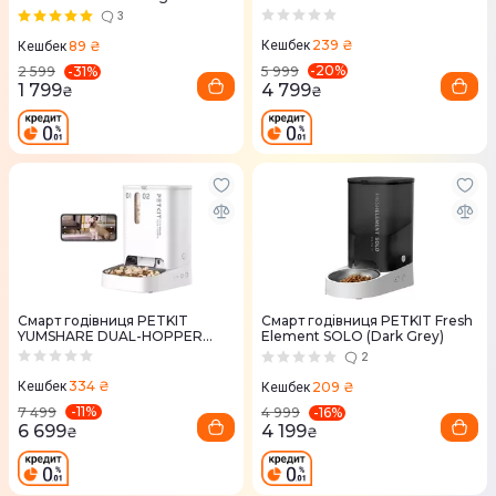
3
239 ₴
89 ₴
Кешбек
Кешбек
-
20
%
-
31
%
5 999
2 599
4 799
1 799
₴
₴
Смарт годівниця PETKIT
Смарт годівниця PETKIT Fresh
YUMSHARE DUAL-HOPPER
Element SOLO (Dark Grey)
with Camera
2
334 ₴
209 ₴
Кешбек
Кешбек
-
11
%
-
16
%
7 499
4 999
6 699
4 199
₴
₴