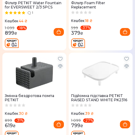
Фільтр PETKIT Water Fountain
Фільтр Foam Filter
for EVERSWEET 2/3 5PCS
Replacement
1
18 ₴
44 ₴
Кешбек
Кешбек
-
37
%
-
18
%
599
1 099
379
899
₴
₴
Змінна бездротова помпа
Підйомна підставка PETKIT
PETKIT
RAISED STAND WHITE PK2316
30 ₴
39 ₴
Кешбек
Кешбек
-
31
%
-
27
%
899
1 099
619
799
₴
₴