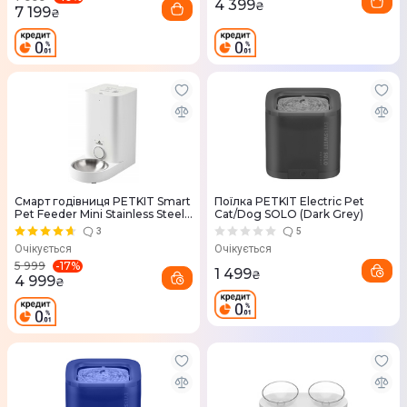
4 399
₴
7 199
₴
Смарт годівниця PETKIT Smart
Поїлка PETKIT Electric Pet
Pet Feeder Mini Stainless Steel
Cat/Dog SOLO (Dark Grey)
Bowl
3
5
Очікується
Очікується
-
17
%
5 999
1 499
₴
4 999
₴