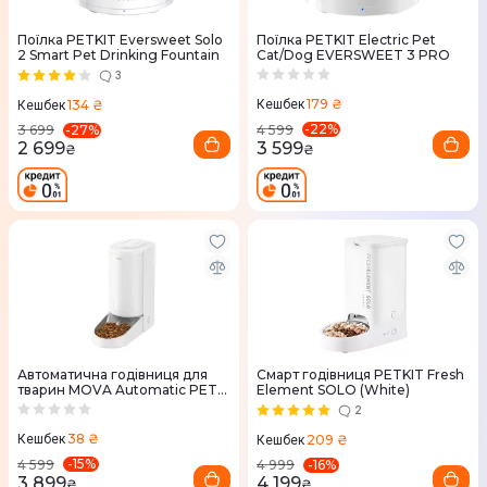
Поїлка PETKIT Eversweet Solo
Поїлка PETKIT Electric Pet
2 Smart Pet Drinking Fountain
Cat/Dog EVERSWEET 3 PRO
3
179 ₴
134 ₴
Кешбек
Кешбек
-
22
%
-
27
%
4 599
3 699
3 599
2 699
₴
₴
Автоматична годівниця для
Смарт годівниця PETKIT Fresh
тварин MOVA Automatic PET
Element SOLO (White)
FeederPF10Pro
2
38 ₴
209 ₴
Кешбек
Кешбек
-
15
%
-
16
%
4 599
4 999
3 899
4 199
₴
₴