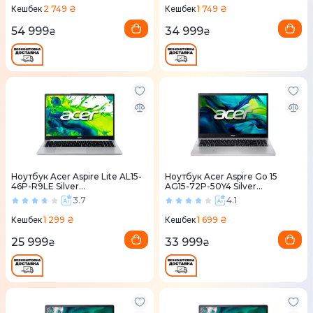
2 749 ₴
1 749 ₴
Кешбек
Кешбек
54 999
34 999
₴
₴
Ноутбук Acer Aspire Lite AL15-
Ноутбук Acer Aspire Go 15
46P-R9LE Silver
AG15-72P-50Y4 Silver
(NX.JXVEU.003)
(NX.JSVEU.00T)
3.7
4.1
1 299 ₴
1 699 ₴
Кешбек
Кешбек
25 999
33 999
₴
₴