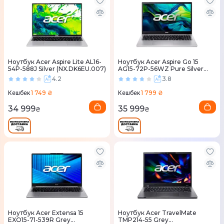
Ноутбук Acer Aspire Lite AL16-
Ноутбук Acer Aspire Go 15
54P-588J Silver (NX.DK6EU.007)
AG15-72P-56WZ Pure Silver
(NX.JSVEU.011)
4.2
3.8
1 749 ₴
1 799 ₴
Кешбек
Кешбек
34 999
35 999
₴
₴
Ноутбук Acer Extensa 15
Ноутбук Acer TravelMate
EXO15-71-539R Grey
TMP214-55 Grey