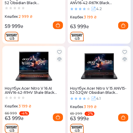
52 Obsidian Black
ANV16-42-R67K Black
(NH.QV2EU.00V)
(NH.U1JEU.009)
4.2
2 999 ₴
Кешбек
3 199 ₴
Кешбек
59 999
63 999
₴
₴
Ноутбук Acer Nitro V 16 AI
Ноутбук Acer Nitro V 15 ANV15-
ANV16-42-R1HV Shale Black
52-52QW Obsidian Black
(NH.U1JEU.008)
(NH.QV2EU.00X)
4.1
3 199 ₴
Кешбек
3 199 ₴
Кешбек
-
4
%
66 999
-
2
%
65 299
63 999
63 999
₴
₴