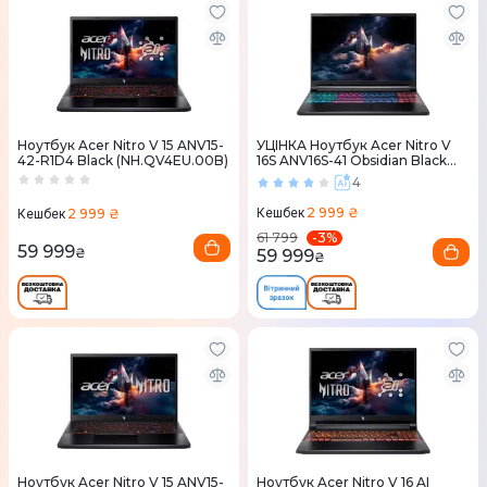
Ноутбук Acer Nitro V 15 ANV15-
УЦІНКА Ноутбук Acer Nitro V
42-R1D4 Black (NH.QV4EU.00B)
16S ANV16S-41 Obsidian Black
(NH.U03EU.007)
4
2 999 ₴
2 999 ₴
Кешбек
Кешбек
-
3
%
61 799
59 999
₴
59 999
₴
Ноутбук Acer Nitro V 15 ANV15-
Ноутбук Acer Nitro V 16 AI