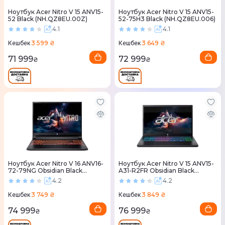
Ноутбук Acer Nitro V 15 ANV15-
Ноутбук Acer Nitro V 15 ANV15-
52 Black (NH.QZ8EU.00Z)
52-75H3 Black (NH.QZ8EU.006)
4.1
4.1
3 599 ₴
3 649 ₴
Кешбек
Кешбек
71 999
72 999
₴
₴
Ноутбук Acer Nitro V 16 ANV16-
Ноутбук Acer Nitro V 15 ANV15-
72-79NG Obsidian Black
A31-R2FR Obsidian Black
(NH.QUSEU.00E)
(NH.U3QEU.00D)
4.2
4.2
3 749 ₴
3 849 ₴
Кешбек
Кешбек
74 999
76 999
₴
₴