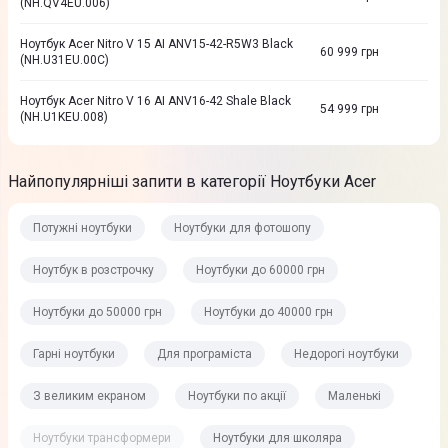
(NH.QV4EU.006)
Ноутбук Acer Nitro V 15 AI ANV15-42-R5W3 Black
60 999
грн
(NH.U31EU.00C)
Ноутбук Acer Nitro V 16 AI ANV16-42 Shale Black
54 999
грн
(NH.U1KEU.008)
Найпопулярніші запити в категорії Ноутбуки Acer
Потужні ноутбуки
Ноутбуки для фотошопу
Ноутбук в розстрочку
Ноутбуки до 60000 грн
Ноутбуки до 50000 грн
Ноутбуки до 40000 грн
Гарні ноутбуки
Для програміста
Недорогі ноутбуки
З великим екраном
Ноутбуки по акції
Маленькі
Ноутбуки трансформери
Ноутбуки для школяра