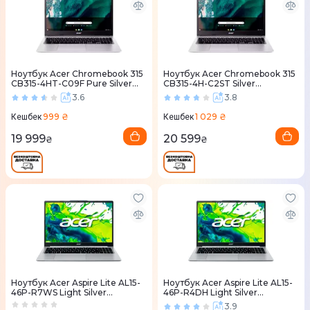
Ноутбук Acer Chromebook 315
Ноутбук Acer Chromebook 315
CB315-4HT-C09F Pure Silver
CB315-4H-C2ST Silver
(NX.KBAEU.001)
(NX.KB9EU.001)
3.6
3.8
999 ₴
1 029 ₴
Кешбек
Кешбек
19 999
20 599
₴
₴
Ноутбук Acer Aspire Lite AL15-
Ноутбук Acer Aspire Lite AL15-
46P-R7WS Light Silver
46P-R4DH Light Silver
(NX.JXTEU.004)
(NX.JXVEU.001)
3.9