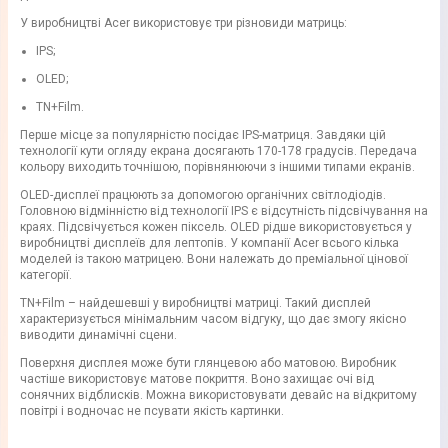
У виробництві Acer використовує три різновиди матриць:
IPS;
OLED;
TN+Film.
Перше місце за популярністю посідає IPS-матриця. Завдяки цій
технології кути огляду екрана досягають 170-178 градусів. Передача
кольору виходить точнішою, порівнянюючи з іншими типами екранів.
OLED-дисплеї працюють за допомогою органічних світлодіодів.
Головною відмінністю від технології IPS є відсутність підсвічування на
краях. Підсвічується кожен піксель. OLED рідше використовується у
виробництві дисплеїв для лептопів. У компанії Acer всього кілька
моделей із такою матрицею. Вони належать до преміальної цінової
категорії.
TN+Film – найдешевші у виробництві матриці. Такий дисплей
характеризується мінімальним часом відгуку, що дає змогу якісно
виводити динамічні сцени.
Поверхня дисплея може бути глянцевою або матовою. Виробник
частіше використовує матове покриття. Воно захищає очі від
сонячних відблисків. Можна використовувати девайс на відкритому
повітрі і водночас не псувати якість картинки.