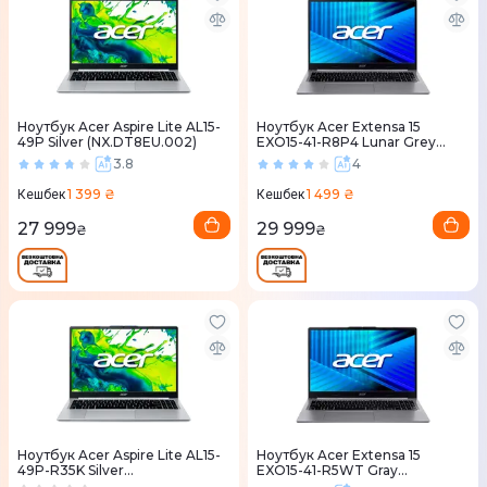
Ноутбук Acer Aspire Lite AL15-
Ноутбук Acer Extensa 15
49P Silver (NX.DT8EU.002)
EXO15-41-R8P4 Lunar Grey
(NX.EL5EU.008)
3.8
4
1 399 ₴
1 499 ₴
Кешбек
Кешбек
27 999
29 999
₴
₴
Ноутбук Acer Aspire Lite AL15-
Ноутбук Acer Extensa 15
49P-R35K Silver
EXO15-41-R5WT Gray
(NX.DT8EU.004)
(NX.EL5EU.006)