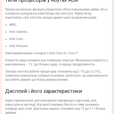
Типи процесорів у ноутах Acer
Процесор виконує функцію управління обчислювальними діями. Він є
головною складовою комп'ютера або лептопа. Фірма Асер
комплектує свої лептопи процесорами таких модельних рядів:
AMD;
Intel Celeron;
Intel Core;
Intel Pentium.
Найпоширенішими є моделі з Intel Core i5 і Core i7.
Кількість ядер залежить від побажань покупця. Мінімальна кількість 2,
максимальна – 12. Що більше ядер, то краща продуктивність.
Тактова частота роботи процесорів становить від 1 ГГц до 3,5 ГГц.
Заявлену номінальну потужність можна «розігнати» до максимальної.
Це робить девайс ще більш універсальним.
Дисплей і його характеристики
Екран призначений для виведення інформації в зручному для
користувача вигляді. Від якості матриці багато в чому залежить
комфорт для очей. Діагональ екрана становить від 13 до 17 і більше
дюймів.