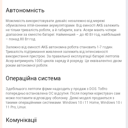
Автономність
Можливість використовувати девайс незалежно від мережі
обумовлена літій-іонними акумуляторами. Від ємності АКБ залежить
не тільки тривалість роботи, а й габарити, вага. Асери мають чотири
діапазони за ємністю батареї. Найменший – до 40 Вт·год, найбільший
– понад 80 Вт·год.
Залежно від ємності АКБ автономна робота становить 1-7 годин.
Тривалість підтримання живлення залежить від інтенсивності
використання пристрою. За правильної експлуатації батареї лептопів
Асер витримують 1000 циклів заряду й розряду. Це еквівалентно двом
рокам автономної роботи.
Операційна система
Здебільшого лептопи фірми надходить у продаж з DOS. Тобто
попередньо встановлена ОС відсутня. Після покупки користувач сам
може поставити відповідну оболонку. Деякі моделі продаються з
такими операційними системами: Windows 10 і 11 Home, Windows 10 і
11 Pro, Linux.
Комунікації