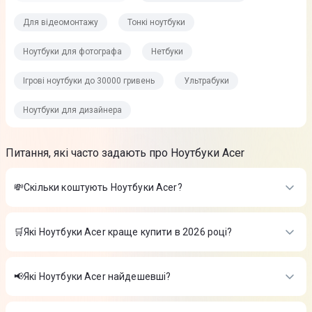
Для відеомонтажу
Тонкі ноутбуки
Ноутбуки для фотографа
Нетбуки
Ігрові ноутбуки до 30000 гривень
Ультрабуки
Ноутбуки для дизайнера
Питання, які часто задають про Ноутбуки Acer
💸Скільки коштують Ноутбуки Acer?
Вартість товарів в категорії Ноутбуки Acer в інтернет-
магазині Цитрус
🛒Які Ноутбуки Acer краще купити в 2026 році?
Ноутбук Acer Aspire 16 A16-71M Gray (NX.JEKEU.001)
-
Найкращі Ноутбуки Acer в 2026 році на думку інтернет-
35 999 ₴
магазину Цитрус
Ноутбук Acer Nitro V 16 AI ANV16-42-R0GW Shale Black
📢Які Ноутбуки Acer найдешевші?
(NH.U1HEU.00A)
-
66 999 ₴
Ноутбук Acer Aspire 16 A16-71M Gray (NX.JEKEU.001)
-
Ноутбук Acer Nitro V 15 ANV15-42-R1D4 Black
На сьогодні найдешевші Ноутбуки Acer
35 999 ₴
(NH.QV4EU.00B)
-
59 999 ₴