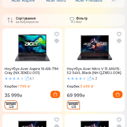
Acer Aspire
Acer Nitro
Acer Predator
Acer Sw
Сортування
Фільтр
за популярністю
Acer
Ноутбук Acer Aspire 16 A16-71M
Ноутбук Acer Nitro V 15 ANV15-
Gray (NX.JEKEU.001)
52-54VL Black (NH.QZ8EU.00K)
4.1
4.3
1 799 ₴
3 499 ₴
Кешбек
Кешбек
35 999
69 999
₴
₴