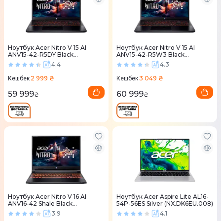
Ноутбук Acer Nitro V 15 AI
Ноутбук Acer Nitro V 15 AI
ANV15-42-R5DY Black
ANV15-42-R5W3 Black
(NH.QV4EU.006)
(NH.U31EU.00C)
4.4
4.3
2 999 ₴
3 049 ₴
Кешбек
Кешбек
59 999
60 999
₴
₴
Ноутбук Acer Nitro V 16 AI
Ноутбук Acer Aspire Lite AL16-
ANV16-42 Shale Black
54P-56ES Silver (NX.DK6EU.008)
(NH.U1KEU.008)
3.9
4.1