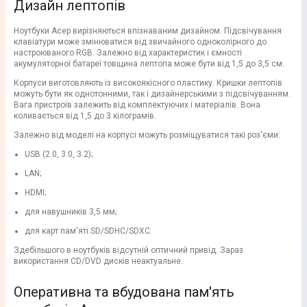
Дизайн лептопів
Ноутбуки Асер вирізняються впізнаваним дизайном. Підсвічування
клавіатури може змінюватися від звичайного одноколірного до
настроюваного RGB. Залежно від характеристик і ємності
акумуляторної батареї товщина лептопа може бути від 1,5 до 3,5 см.
Корпуси виготовляють із високоякісного пластику. Кришки лептопів
можуть бути як однотонними, так і дизайнерськими з підсвічуванням.
Вага пристроїв залежить від комплектуючих і матеріалів. Вона
коливається від 1,5 до 3 кілограмів.
Залежно від моделі на корпусі можуть розміщуватися такі роз'єми:
USB (2.0, 3.0, 3.2);
LAN;
HDMI;
для навушників 3,5 мм;
для карт пам'яті SD/SDHC/SDXC.
Здебільшого в ноутбуків відсутній оптичний привід. Зараз
використання CD/DVD дисків неактуальне.
Оперативна та вбудована пам'ять