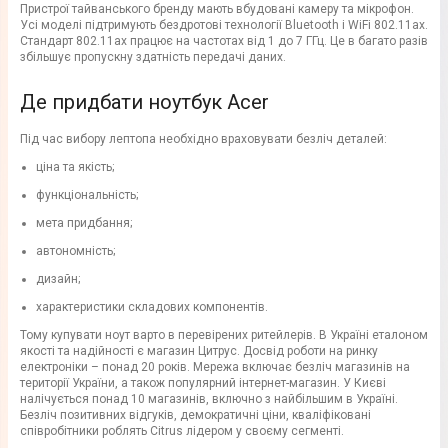
Пристрої тайванського бренду мають вбудовані камеру та мікрофон.
Усі моделі підтримують бездротові технології Bluetooth і WiFi 802.11ax.
Стандарт 802.11ах працює на частотах від 1 до 7 ГГц. Це в багато разів
збільшує пропускну здатність передачі даних.
Де придбати ноутбук Acer
Під час вибору лептопа необхідно враховувати безліч деталей:
ціна та якість;
функціональність;
мета придбання;
автономність;
дизайн;
характеристики складових компонентів.
Тому купувати ноут варто в перевірених ритейлерів. В Україні еталоном
якості та надійності є магазин Цитрус. Досвід роботи на ринку
електроніки – понад 20 років. Мережа включає безліч магазинів на
території України, а також популярний інтернет-магазин. У Києві
налічується понад 10 магазинів, включно з найбільшим в Україні.
Безліч позитивних відгуків, демократичні ціни, кваліфіковані
співробітники роблять Citrus лідером у своєму сегменті.