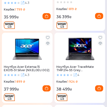
(NX.EL3EU.001)
(NX.B0XEU.002)
4.3
1 819 ₴
Кешбек
1 799 ₴
Кешбек
36 399
35 999
₴
₴
Ноутбук Acer Extensa 15
Ноутбук Acer TravelMate
EXO15-51 Silver (NX.EL0EU.002)
TMP214-55 Grey
(NX.B2BEU.006)
4.3
4
1 899 ₴
1 924 ₴
Кешбек
Кешбек
37 999
38 499
₴
₴