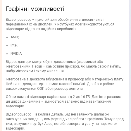
Графічні можливості
Відеопроцесор – пристрій для оброблення відеосигналів і
передавання їх на дисплей. У ноутбуках Acer використовуються
відеокарти від трьох надійних виробників:
AMD;
Intel;
NVIDIA.
Відеоадаптери можуть бути дискретними (окремими) або
інтегрованими. Перші – самостійні пристрої, які мають свою пам'ять,
набір мікросхем і схему живлення.
Інтегрована відеокарта вбудована в процесор або материнську плату.
Цей тип відеоадаптерів не має власної пам'яті. Для його роботи
використовується ОЗП або процесор лептопа.
Об'єм пам'яті відеокарт варіюється від 2 до 16 ГБ. Для інтегрованих
ця цифра динамічна – змінюється залежно від навантаження
відеокарти.
Відеопроцесор – важлива деталь. Від неї залежить діапазон
виконуваних завдань, комфорт під час роботи з графікою. Тому перед
тим, як купити ноутбук Асер, потрібно звертати увагу на параметри
відеокарти.