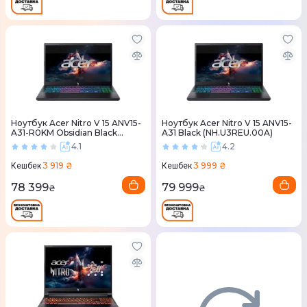
Ноутбук Acer Nitro V 15 ANV15-
Ноутбук Acer Nitro V 15 ANV15-
A31-R0KM Obsidian Black
A31 Black (NH.U3REU.00A)
(NH.U3REU.00D)
4.1
4.2
3 919 ₴
3 999 ₴
Кешбек
Кешбек
78 399
79 999
₴
₴