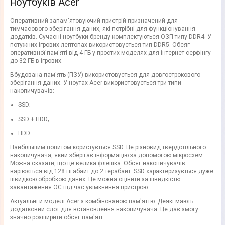
ноутбуків Acer
Оперативний запам'ятовуючий пристрій призначений для
тимчасового зберігання даних, які потрібні для функціонування
додатків. Сучасні ноутбуки бренду комплектуються ОЗП типу DDR4. У
потужних ігрових лептопах використовується тип DDR5. Обсяг
оперативної пам'яті від 4 ГБ у простих моделях для інтернет-серфінгу
до 32 ГБ в ігрових.
Вбудована пам'ять (ПЗУ) використовується для довгострокового
зберігання даних. У ноутах Acer використовується три типи
накопичувачів:
SSD;
SSD + HDD;
HDD.
Найбільшим попитом користується SSD. Це різновид твердотільного
накопичувача, який зберігає інформацію за допомогою мікросхем.
Можна сказати, що це велика флешка. Обсяг накопичувачів
варіюється від 128 гігабайт до 2 терабайт. SSD характеризується дуже
швидкою обробкою даних. Це можна оцінити за швидкістю
завантаження ОС під час увімкнення пристрою.
Актуальні й моделі Acer з комбінованою пам'яттю. Деякі мають
додатковий слот для встановлення накопичувача. Це дає змогу
значно розширити обсяг пам'яті.