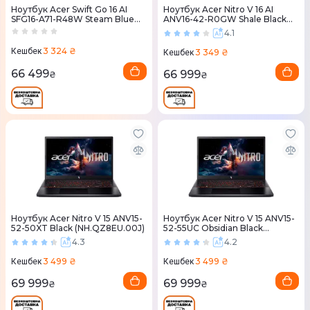
Ноутбук Acer Swift Go 16 AI
Ноутбук Acer Nitro V 16 AI
SFG16-A71-R48W Steam Blue
ANV16-42-R0GW Shale Black
(NX.JX9EU.003)
(NH.U1HEU.00A)
4.1
3 324 ₴
Кешбек
3 349 ₴
Кешбек
66 499
66 999
₴
₴
Ноутбук Acer Nitro V 15 ANV15-
Ноутбук Acer Nitro V 15 ANV15-
52-50XT Black (NH.QZ8EU.00J)
52-55UC Obsidian Black
(NH.QZ8EU.01A)
4.3
4.2
3 499 ₴
3 499 ₴
Кешбек
Кешбек
69 999
69 999
₴
₴