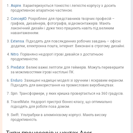
Aspire
. Характеризується тонкістю і легкістю корпусу з досить
продуктивною апаратною частиною.
ConceptD
. Розроблені для представників творчих професій –
графіків, дизайнерів, фотографів, відеомонтажерів. Мають
лаконічний дизайн і дуже тихо працюють навіть під великим
навантаженням.
Extensa
. Підходять для повсякденних робочих завдань – офісні
додатки, електронна пошта, інтернет. Виконані в строгому дизайні.
Nitro
. Порівняно недорогі ігрові девайси з достатньою
продуктивністю.
Predator
. Великі важкі лептопи для геймерів. Можуть перевершити
за можливостями ігрові настільні ПК.
Enduro
. Захищені надміцні моделі зі зручним і яскравим екраном.
Підходять для використання на промислових виробництвах.
Spin. Трансформери, у яких кришка провертається на 360 градусів.
TravelMate. Недорогі пристрої бізнес-класу, що оптимально
підходять для роботи поза домом.
Swift. Ультрабуки в алюмінієвому корпусі. Мають високу
продуктивність.