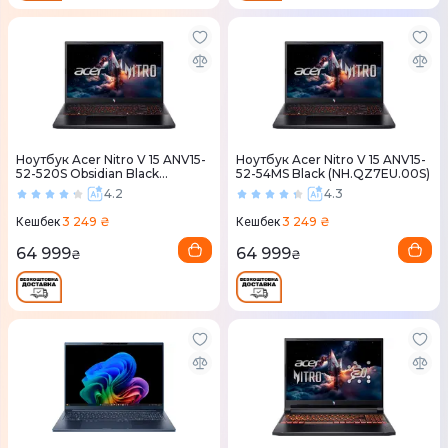
Ноутбук Acer Nitro V 15 ANV15-
Ноутбук Acer Nitro V 15 ANV15-
52-520S Obsidian Black
52-54MS Black (NH.QZ7EU.00S)
(NH.QZ7EU.014)
4.2
4.3
3 249 ₴
3 249 ₴
Кешбек
Кешбек
64 999
64 999
₴
₴