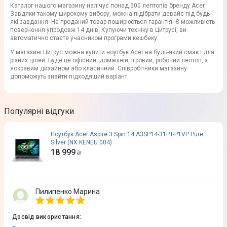
Каталог нашого магазину налічує понад 500 лептопів бренду Acer.
Завдяки такому широкому вибору, можна підібрати девайс під будь-
які завдання. На проданий товар поширюється гарантія. Є можливість
повернення упродовж 14 днів. Купуючи техніку в Цитрусі, ви
автоматично стаєте учасником програми кешбеку.
У магазині Цитрус можна купити ноутбук Acer на будь-який смак і для
різних цілей. Буде це офісний, домашній, ігровий, робочий лептоп, з
яскравим дизайном або класичний. Співробітники магазину
допоможуть знайти підходящий варіант.
Популярні відгуки
Ноутбук Acer Aspire 3 Spin 14 A3SP14-31PT-P1VP Pure
Silver (NX.KENEU.004)
18 999
₴
Пилипенко Марина
Досвід використання
: