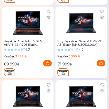
Ноутбук Acer Nitro V 16 AI
Ноутбук Acer Nitro V 15 ANV15-
ANV16-42-R705 Black
A31 Black (NH.U3QEU.00A)
(NH.U1JEU.007)
4.3
4.2
3 499 ₴
3 599 ₴
Кешбек
Кешбек
69 999
71 999
₴
₴