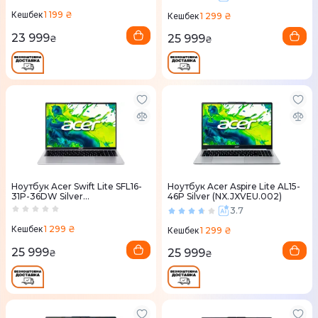
1 199 ₴
Кешбек
1 299 ₴
Кешбек
23 999
25 999
₴
₴
Ноутбук Acer Swift Lite SFL16-
Ноутбук Acer Aspire Lite AL15-
31P-36DW Silver
46P Silver (NX.JXVEU.002)
(NX.D4WEU.002)
3.7
1 299 ₴
Кешбек
1 299 ₴
Кешбек
25 999
25 999
₴
₴