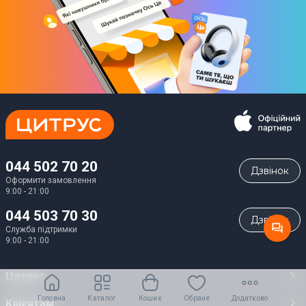
044 502 70 20
Дзвiнок
Оформити замовлення
9:00 - 21:00
044 503 70 30
Дзвiнок
Служба підтримки
9:00 - 21:00
Цитрус
Головна
Каталог
Кошик
Обране
Додатково
Кар’єра
Клієнтам