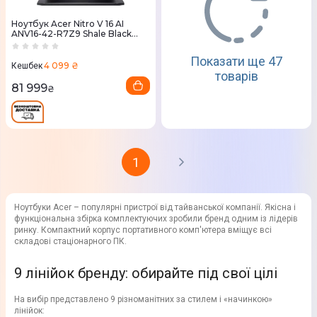
Ноутбук Acer Nitro V 16 AI
ANV16-42-R7Z9 Shale Black
(NH.U1GEU.00D)
Показати ще 47
4 099 ₴
Кешбек
товарів
81 999
₴
1
Ноутбуки Acer – популярні пристрої від тайванської компанії. Якісна і
функціональна збірка комплектуючих зробили бренд одним із лідерів
ринку. Компактний корпус портативного комп'ютера вміщує всі
складові стаціонарного ПК.
9 лінійок бренду: обирайте під свої цілі
На вибір представлено 9 різноманітних за стилем і «начинкою»
лінійок: