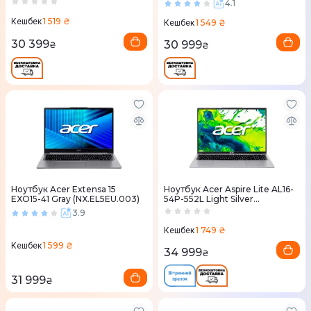
4.1
1 519 ₴
Кешбек
1 549 ₴
Кешбек
30 399
30 999
₴
₴
Ноутбук Acer Extensa 15
Ноутбук Acer Aspire Lite AL16-
EXO15-41 Gray (NX.EL5EU.003)
54P-552L Light Silver
(NX.DK6EU.003)
3.9
1 749 ₴
Кешбек
1 599 ₴
Кешбек
34 999
₴
31 999
₴