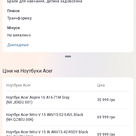
Брали для навчання, дитина задоволена
Плюси
:
Транчформер
Мінуси
:
Не виявлено
Докладніше
Ціни на Ноутбуки Acer
Ноутбуки Acer
Ціна
Ноутбук Acer Aspire 16 A16-71M Gray
35 999
грн
(NX.JEKEU.001)
Ноутбук Acer Nitro V 15 ANV15-52-54VL Black
69 999
грн
(NH.QZ8EU.00K)
Ноутбук Acer Nitro V 15 AI ANV15-42-R5DY Black
59 999
грн