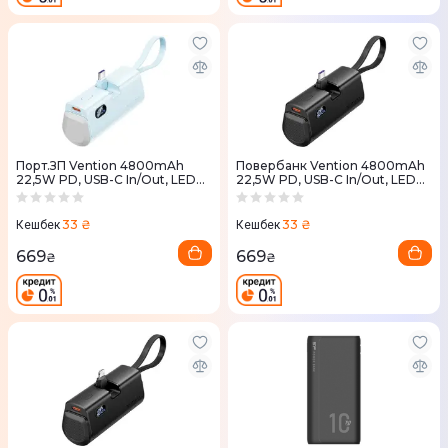
Порт.ЗП Vention 4800mAh
Повербанк Vention 4800mAh
22,5W PD, USB-C In/Out, LED
22,5W PD, USB-C In/Out, LED
display, with built-in USB-C cable
display, with built-in USB-C cable
Синій
чорний
33 ₴
33 ₴
Кешбек
Кешбек
669
669
₴
₴