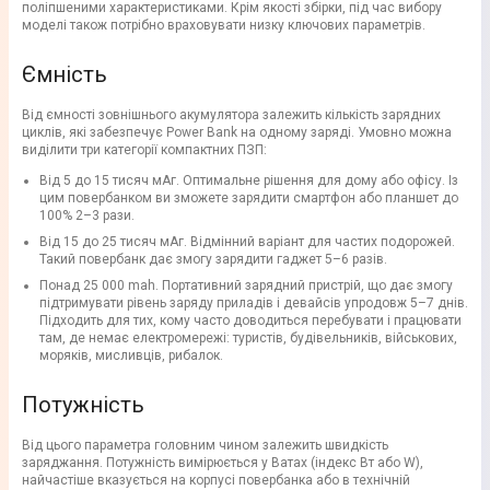
поліпшеними характеристиками. Крім якості збірки, під час вибору
моделі також потрібно враховувати низку ключових параметрів.
Ємність
Від ємності зовнішнього акумулятора залежить кількість зарядних
циклів, які забезпечує Power Bank на одному заряді. Умовно можна
виділити три категорії компактних ПЗП:
Від 5 до 15 тисяч мАг. Оптимальне рішення для дому або офісу. Із
цим повербанком ви зможете зарядити смартфон або планшет до
100% 2–3 рази.
Від 15 до 25 тисяч мАг. Відмінний варіант для частих подорожей.
Такий повербанк дає змогу зарядити гаджет 5–6 разів.
Понад 25 000 mah. Портативний зарядний пристрій, що дає змогу
підтримувати рівень заряду приладів і девайсів упродовж 5–7 днів.
Підходить для тих, кому часто доводиться перебувати і працювати
там, де немає електромережі: туристів, будівельників, військових,
моряків, мисливців, рибалок.
Потужність
Від цього параметра головним чином залежить швидкість
заряджання. Потужність вимірюється у Ватах (індекс Вт або W),
найчастіше вказується на корпусі повербанка або в технічній