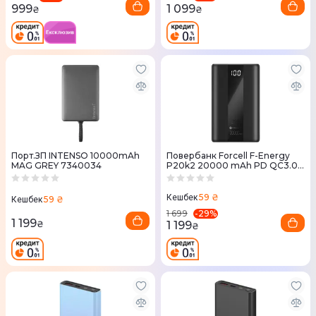
1 099
999
₴
₴
Порт.ЗП INTENSO 10000mAh
Повербанк Forcell F-Energy
MAG GREY 7340034
P20k2 20000 mAh PD QC3.0
PD 3A 22.5W
59 ₴
Кешбек
59 ₴
Кешбек
-
29
%
1 699
1 199
1 199
₴
₴