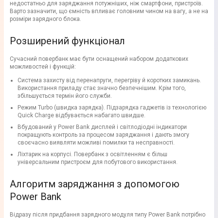
недостатньо для заряджання потужніших, ніж смартфони, пристроїв.
Варто зазначити, що ємність впливає головним чином на вагу, а не на
розміри зарядного блока.
Розширений функціонал
Сучасний повербанк має бути оснащений набором додаткових
можливостей і функцій:
Система захисту від перенапруги, перегріву й коротких замикань.
Використання приладу стає значно безпечнішим. Крім того,
збільшується термін його служби.
Режим Turbo (швидка зарядка). Підзарядка гаджетів із технологією
Quick Charge відбувається набагато швидше.
Вбудований у Power Bank дисплей і світлодіодні індикатори
покращують контроль за процесом заряджання і дають змогу
своєчасно виявляти можливі помилки та несправності.
Ліхтарик на корпусі. Повербанк з освітленням є більш
універсальним пристроєм для побутового використання.
Алгоритм заряджання з допомогою
Power Bank
Відразу після придбання зарядного модуля типу Power Bank потрібно