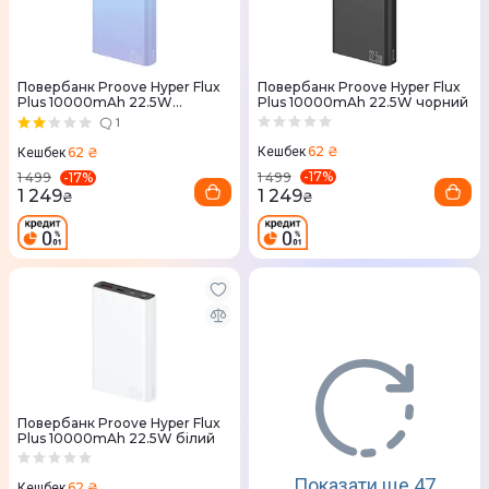
Повербанк Proove Hyper Flux
Повербанк Proove Hyper Flux
Plus 10000mAh 22.5W
Plus 10000mAh 22.5W чорний
градієнт
1
62 ₴
62 ₴
Кешбек
Кешбек
-
17
%
-
17
%
1 499
1 499
1 249
1 249
₴
₴
Повербанк Proove Hyper Flux
Plus 10000mAh 22.5W білий
Показати ще 47
62 ₴
Кешбек