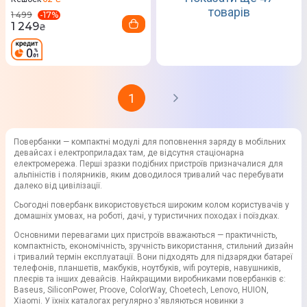
товарів
-
17
%
1 499
1 249
₴
1
Повербанки — компактні модулі для поповнення заряду в мобільних
девайсах і електроприладах там, де відсутня стаціонарна
електромережа. Перші зразки подібних пристроїв призначалися для
альпіністів і полярників, яким доводилося тривалий час перебувати
далеко від цивілізації.
Сьогодні повербанк використовується широким колом користувачів у
домашніх умовах, на роботі, дачі, у туристичних походах і поїздках.
Основними перевагами цих пристроїв вважаються — практичність,
компактність, економічність, зручність використання, стильний дизайн
і тривалий термін експлуатації. Вони підходять для підзарядки батареї
телефонів, планшетів, макбуків, ноутбуків, wifi роутерів, навушників,
плеєрів та інших девайсів. Найкращими виробниками повербанків є:
Baseus, SiliconPower, Proove, ColorWay, Choetech, Lenovo, HUION,
Xiaomi. У їхніх каталогах регулярно з'являються новинки з