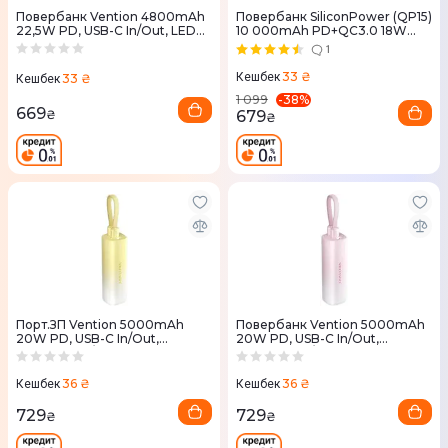
Повербанк Vention 4800mAh
Повербанк SiliconPower (QP15)
22,5W PD, USB-C In/Out, LED
10 000mAh PD+QC3.0 18W
display, with built-in Lightning
чорний
1
cable чорний
33 ₴
Кешбек
33 ₴
Кешбек
-
38
%
1 099
669
₴
679
₴
Порт.ЗП Vention 5000mAh
Повербанк Vention 5000mAh
20W PD, USB-C In/Out,
20W PD, USB-C In/Out,
Lightning In/Out, with cable,
Lightning In/Out, with cable,
Gradient Жовтий
Gradient Червоний
36 ₴
36 ₴
Кешбек
Кешбек
729
729
₴
₴