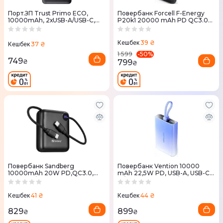
Порт.ЗП Trust Primo ECO,
Повербанк Forcell F-Energy
10000mAh, 2хUSB-A/USB-C,
P20k1 20000 mAh PD QC3.0
15W, чорний
3A 20W
39 ₴
Кешбек
37 ₴
Кешбек
-
50
%
1 599
749
799
₴
₴
Повербанк Sandberg
Повербанк Vention 10000
10000mAh 20W PD,QC3.0,
mAh 22,5W PD, USB-A, USB-C
USB-C In/Out, with built-in
In/Out, Lightning In/Out, Синій
2xUSB-C cables
41 ₴
44 ₴
Кешбек
Кешбек
829
899
₴
₴