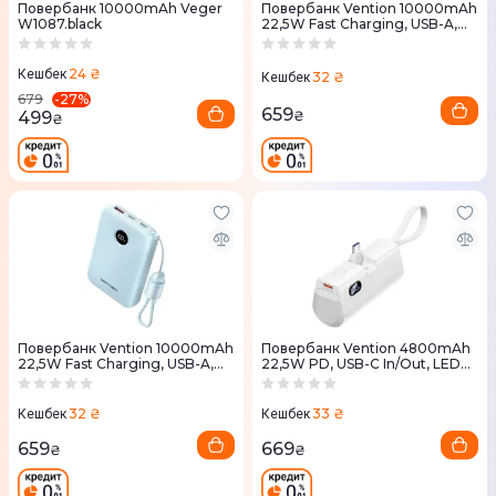
Повербанк 10000mAh Veger
Повербанк Vention 10000mAh
W1087.black
22,5W Fast Charging, USB-A,
2xUSB-C Бежевий
24 ₴
Кешбек
32 ₴
Кешбек
-
27
%
679
659
499
₴
₴
Повербанк Vention 10000mAh
Повербанк Vention 4800mAh
22,5W Fast Charging, USB-A,
22,5W PD, USB-C In/Out, LED
2xUSB-C Синій
display, with built-in USB-C cable
білий
32 ₴
33 ₴
Кешбек
Кешбек
659
669
₴
₴