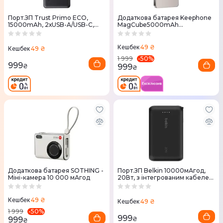
Порт.ЗП Trust Primo ECO,
Додаткова батарея Keephone
15000mAh, 2хUSB-A/USB-C,
MagCube5000mAh
15W, чорний
Titanium(KPMAGPB-36TM)
49 ₴
Кешбек
49 ₴
Кешбек
-
50
%
1 999
999
999
₴
₴
Додаткова батарея SOTHING -
Порт.ЗП Belkin 10000мАгод,
Міні-камера 10 000 мАгод
20Вт, з інтегрованим кабелем
USB-C, чорний
49 ₴
Кешбек
49 ₴
Кешбек
-
50
%
1 999
999
999
₴
₴