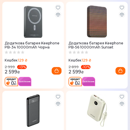
Додаткова батарея Keephone
Додаткова батарея Keephone
PB-34 10000mAh Чорна
PB-56 10000mAh Sunset
129 ₴
129 ₴
Кешбек
Кешбек
-
13
%
-
10
%
2 999
2 899
2 599
2 599
₴
₴