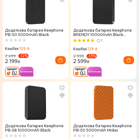
Додаткова батарея Keephone
Додаткова батарея Keephone
PB-50 5000mAh Black
BRENDY 10000mAh Black
(KPBREPB-51BK)
1
109 ₴
129 ₴
Кешбек
Кешбек
-
12
%
-
13
%
2 499
2 999
2 199
2 599
₴
₴
Додаткова батарея Keephone
Додаткова батарея Keephone
PB-58 10000mAh Black
PB-50 5000mAh Midas