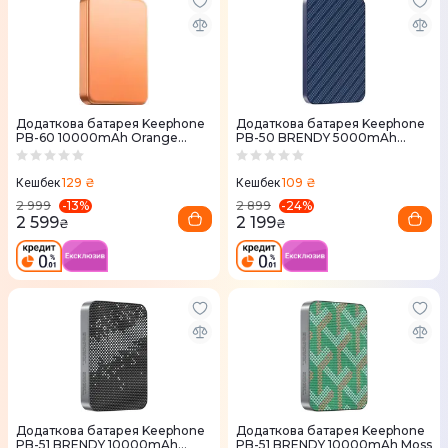
Додаткова батарея Keephone
Додаткова батарея Keephone
PB-60 10000mAh Orange
PB-50 BRENDY 5000mAh
Titanium
Starry Blue
129 ₴
109 ₴
Кешбек
Кешбек
-
13
%
-
24
%
2 999
2 899
2 599
2 199
₴
₴
Додаткова батарея Keephone
Додаткова батарея Keephone
PB-51 BRENDY 10000mAh
PB-51 BRENDY 10000mAh Moss