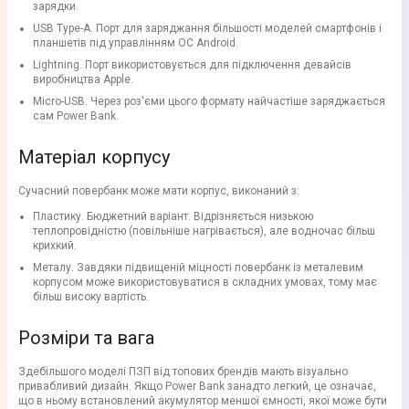
зарядки.
USB Type-A. Порт для заряджання більшості моделей смартфонів і
планшетів під управлінням ОС Android.
Lightning. Порт використовується для підключення девайсів
виробництва Apple.
Micro-USB. Через роз'єми цього формату найчастіше заряджається
сам Power Bank.
Матеріал корпусу
Сучасний повербанк може мати корпус, виконаний з:
Пластику. Бюджетний варіант. Відрізняється низькою
теплопровідністю (повільніше нагрівається), але водночас більш
крихкий.
Металу. Завдяки підвищеній міцності повербанк із металевим
корпусом може використовуватися в складних умовах, тому має
більш високу вартість.
Розміри та вага
Здебільшого моделі ПЗП від топових брендів мають візуально
привабливий дизайн. Якщо Power Bank занадто легкий, це означає,
що в ньому встановлений акумулятор меншої ємності, якої може бути