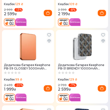
129 ₴
109 ₴
Кешбек
Кешбек
-
13
%
-
8
%
2 999
2 399
2 599
2 199
₴
₴
Додаткова батарея Keephone
Додаткова батарея Keephone
PB-59 GLOSSEY 5000mAh
PB-51 BRENDY 10000mAh
Orange Titanium
Midas
99 ₴
129 ₴
Кешбек
Кешбек
-
20
%
-
7
%
2 499
2 799
1 999
2 599
₴
₴