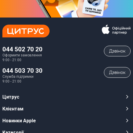
044 502 70 20
Дзвiнок
Оформити замовлення
9:00 - 21:00
044 503 70 30
Дзвiнок
Служба підтримки
9:00 - 21:00
Цитрус
Кар’єра
Клієнтам
Магазини
Публічні оферти
Новинки Apple
Для ЗМІ
Відеоогляди
iPhone 17
Категорії