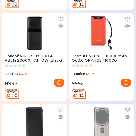
Повербанк Gelius TLX GP-
Порт.ЗП INTENSO 10000mAh
PB311i 20000mAh 10W (Black)
QC3.0 ORANGE F10000
7332038
44 ₴
49 ₴
Кешбек
Кешбек
899
999
₴
₴