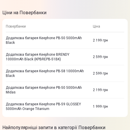
Ціни на Повербанки
Повербанки
Ціна
Додаткова батарея Keephone PB-50 5000mAh
2 199
грн
Black
Додаткова батарея Keephone BRENDY
2 599
грн
10000mAh Black (KPBREPB-51BK)
Додаткова батарея Keephone PB-58 10000mAh
2 599
грн
Black
Додаткова батарея Keephone PB-50 5000mAh
2 199
грн
Midas
Додаткова батарея Keephone PB-59 GLOSSEY
1 999
грн
5000mAh Orange Titanium
Найпопулярніші запити в категорії Повербанки