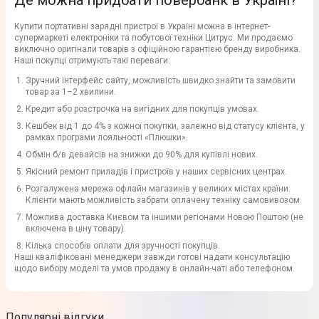
Де можна придбати повербанк в Україні?
Купити портативні зарядні пристрої в Україні можна в інтернет-
супермаркеті електроніки та побутової техніки Цитрус. Ми продаємо
виключно оригінали товарів з офіційною гарантією бренду виробника.
Наші покупці отримують такі переваги:
Зручний інтерфейс сайту, можливість швидко знайти та замовити
товар за 1–2 хвилини.
Кредит або розстрочка на вигідних для покупців умовах.
Кешбек від 1 до 4% з кожної покупки, залежно від статусу клієнта, у
рамках програми лояльності «Плюшки».
Обмін б/в девайсів на знижки до 90% для купівлі нових.
Якісний ремонт приладів і пристроїв у наших сервісних центрах.
Розгалужена мережа офлайн магазинів у великих містах країни.
Клієнти мають можливість забрати оплачену техніку самовивозом.
Можлива доставка Києвом та іншими регіонами Новою Поштою (не
включена в ціну товару).
Кілька способів оплати для зручності покупців.
Наші кваліфіковані менеджери завжди готові надати консультацію
щодо вибору моделі та умов продажу в онлайн-чаті або телефоном.
Популярні відгуки