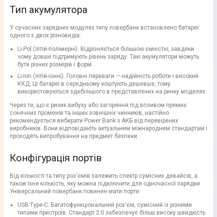
Тип акумулятора
У сучасних зарядних модулях типу повербанк встановлено батареї
одного з двох різновидів:
Li-Pol (літій-полімерні). Відрізняється більшою ємністю, завдяки
чому довше підтримують рівень заряду. Такі акумулятори можуть
бути різних розмірів і форм.
Li-Ion (літій-іонні). Головні переваги — надійність роботи і високий
ККД. Ці батареї в середньому коштують дешевше, тому
використовуються здебільшого в представлених на ринку моделях.
Через те, що є ризик вибуху або загоряння під впливом прямих
сонячних променів та інших зовнішніх чинників, настійно
рекомендується вибирати Power Bank з АКБ від перевірених
виробників. Вони відповідають актуальним міжнародним стандартам і
проходять випробування на предмет безпеки.
Конфігурація портів
Від кількості та типу роз'ємів залежить спектр сумісних девайсів, а
також їхня кількість, яку можна підключити для одночасної зарядки.
Універсальний повербанк повинен мати порти:
USB Type-C. Багатофункціональний роз'єм, сумісний із різними
типами пристроїв. Стандарт 2.0 забезпечує більш високу швидкість