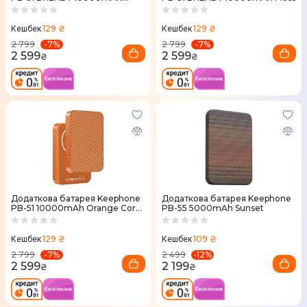
Meteor
129 ₴
129 ₴
Кешбек
Кешбек
-
7
%
-
7
%
2 799
2 799
2 599
2 599
₴
₴
Додаткова батарея Keephone
Додаткова батарея Keephone
PB-51 10000mAh Orange Coral
PB-55 5000mAh Sunset
Twil
129 ₴
109 ₴
Кешбек
Кешбек
-
7
%
-
12
%
2 799
2 499
2 599
2 199
₴
₴