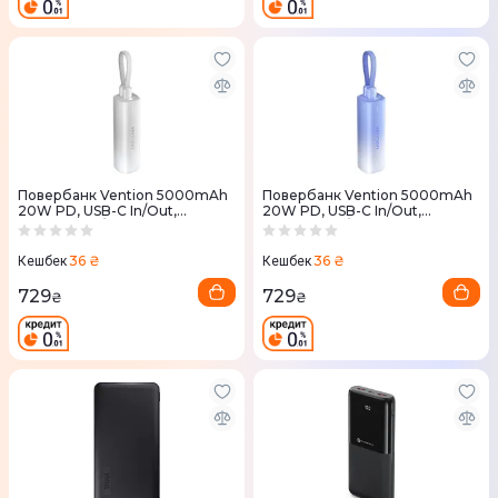
Повербанк Vention 5000mAh
Повербанк Vention 5000mAh
20W PD, USB-C In/Out,
20W PD, USB-C In/Out,
Lightning In/Out, with cable,
Lightning In/Out, with cable,
Gradient Сірий
Gradient Синій
36 ₴
36 ₴
Кешбек
Кешбек
729
729
₴
₴