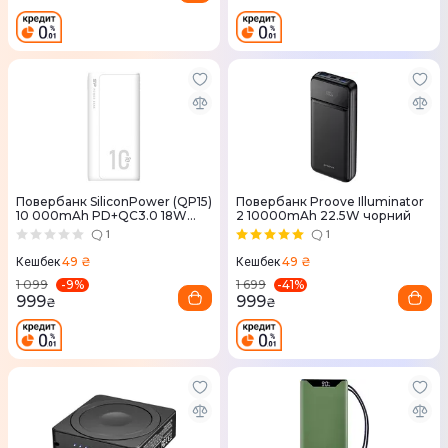
Повербанк SiliconPower (QP15)
Повербанк Proove Illuminator
10 000mAh PD+QC3.0 18W
2 10000mAh 22.5W чорний
бiлий
1
1
49 ₴
49 ₴
Кешбек
Кешбек
-
9
%
-
41
%
1 099
1 699
999
999
₴
₴