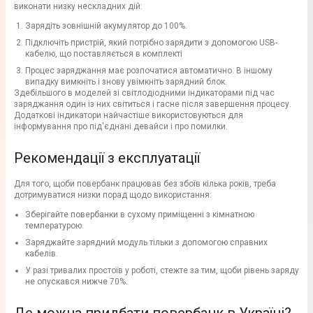
виконати низку нескладних дій:
Зарядіть зовнішній акумулятор до 100%.
Підключіть пристрій, який потрібно зарядити з допомогою USB-
кабелю, що поставляється в комплекті
Процес заряджання має розпочатися автоматично. В іншому
випадку вимкніть і знову увімкніть зарядний блок.
Здебільшого в моделей зі світлодіодними індикаторами під час
заряджання один із них світиться і гасне після завершення процесу.
Додаткові індикатори найчастіше використовуються для
інформування про під'єднані девайси і про помилки.
Рекомендації з експлуатації
Для того, щоби повербанк працював без збоїв кілька років, треба
дотримуватися низки порад щодо використання:
Зберігайте повербанки в сухому приміщенні з кімнатною
температурою.
Заряджайте зарядний модуль тільки з допомогою справних
кабелів.
У разі тривалих простоїв у роботі, стежте за тим, щоби рівень заряду
не опускався нижче 70%.