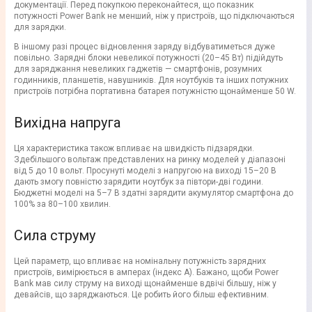
документації. Перед покупкою переконайтеся, що показник
потужності Power Bank не менший, ніж у пристроїв, що підключаються
для зарядки.
В іншому разі процес відновлення заряду відбуватиметься дуже
повільно. Зарядні блоки невеликої потужності (20–45 Вт) підійдуть
для заряджання невеликих гаджетів — смартфонів, розумних
годинників, планшетів, навушників. Для ноутбуків та інших потужних
пристроїв потрібна портативна батарея потужністю щонайменше 50 W.
Вихідна напруга
Ця характеристика також впливає на швидкість підзарядки.
Здебільшого вольтаж представлених на ринку моделей у діапазоні
від 5 до 10 вольт. Просунуті моделі з напругою на виході 15–20 В
дають змогу повністю зарядити ноутбук за півтори-дві години.
Бюджетні моделі на 5–7 В здатні зарядити акумулятор смартфона до
100% за 80–100 хвилин.
Сила струму
Цей параметр, що впливає на номінальну потужність зарядних
пристроїв, вимірюється в амперах (індекс А). Бажано, щоби Power
Bank мав силу струму на виході щонайменше вдвічі більшу, ніж у
девайсів, що заряджаються. Це робить його більш ефективним.