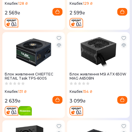
128 ₴
129 ₴
Кешбек
Кешбек
2 569
2 599
₴
₴
Блок живлення CHIEFTEC
Блок живлення MSI ATX 650W
RETAIL Task TPS-600S
MAG A650BN
131 ₴
154 ₴
Кешбек
Кешбек
2 639
3 099
₴
₴