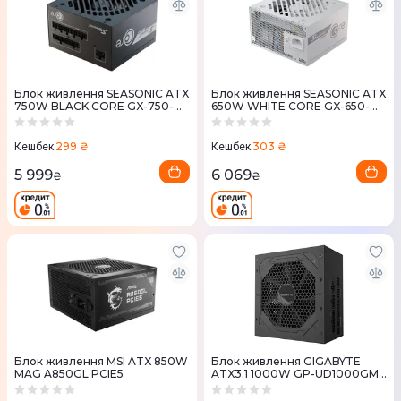
Блок живлення SEASONIC ATX
Блок живлення SEASONIC ATX
750W BLACK CORE GX-750-
650W WHITE CORE GX-650-
ATX31
ATX31
299 ₴
303 ₴
Кешбек
Кешбек
5 999
6 069
₴
₴
Блок живлення MSI ATX 850W
Блок живлення GIGABYTE
MAG A850GL PCIE5
ATX3.1 1000W GP-UD1000GM
PG5 V2