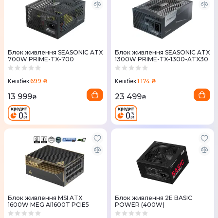
Блок живлення SEASONIC ATX
Блок живлення SEASONIC ATX
700W PRIME-TX-700
1300W PRIME-TX-1300-ATX30
699 ₴
1 174 ₴
Кешбек
Кешбек
13 999
23 499
₴
₴
Блок живлення MSI ATX
Блок живлення 2E BASIC
1600W MEG AI1600T PCIE5
POWER (400W)