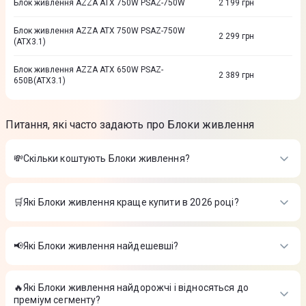
Блок живлення AZZA ATX 750W PSAZ-750W
2 199
грн
Блок живлення AZZA ATX 750W PSAZ-750W
2 299
грн
(ATX3.1)
Блок живлення AZZA ATX 650W PSAZ-
2 389
грн
650B(ATX3.1)
Питання, які часто задають про Блоки живлення
💸Скільки коштують Блоки живлення?
Вартість товарів в категорії Блоки живлення в інтернет-
магазині Цитрус
🛒Які Блоки живлення краще купити в 2026 році?
Блок живлення AZZA ATX 650W (PSAZ-650B-WHITE)
-
1 899
Найкращі Блоки живлення в 2026 році на думку інтернет-
₴
магазину Цитрус
Блок живлення SEASONIC SFX 750W FOCUS-SGX-750
-
📢Які Блоки живлення найдешевші?
8 399 ₴
Блок живлення AZZA ATX 650W (PSAZ-650B-WHITE)
-
1 899
Блок живлення MSI ATX 750W MAG A750GLS PCIE5
-
6 999
На сьогодні найдешевші Блоки живлення
₴
₴
Блок живлення SEASONIC SFX 750W FOCUS-SGX-750
-
🔥Які Блоки живлення найдорожчі і відносяться до
Блок живлення AZZA ATX 650W (PSAZ-650B-WHITE)
-
1 899
8 399 ₴
преміум сегменту?
₴