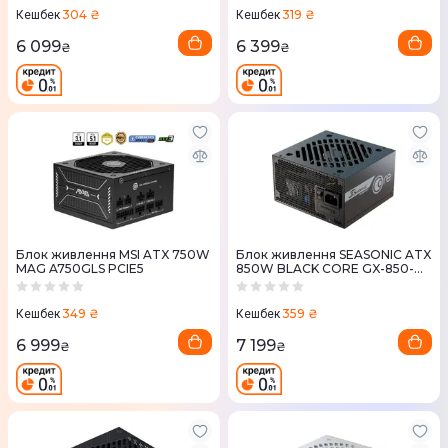
304 ₴
319 ₴
Кешбек
Кешбек
6 099
6 399
₴
₴
Блок живлення MSI ATX 750W
Блок живлення SEASONIC ATX
MAG A750GLS PCIE5
850W BLACK CORE GX-850-
ATX31
349 ₴
359 ₴
Кешбек
Кешбек
6 999
7 199
₴
₴