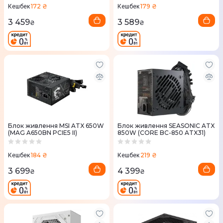
172 ₴
179 ₴
Кешбек
Кешбек
3 459
3 589
₴
₴
Блок живлення MSI ATX 650W
Блок живлення SEASONIC ATX
(MAG A650BN PCIE5 II)
850W (CORE BC-850 ATX31)
184 ₴
219 ₴
Кешбек
Кешбек
3 699
4 399
₴
₴