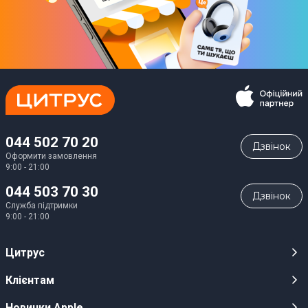
044 502 70 20
Дзвiнок
Оформити замовлення
9:00 - 21:00
044 503 70 30
Дзвiнок
Служба підтримки
9:00 - 21:00
Цитрус
Кар’єра
Клієнтам
Магазини
Публічні оферти
Новинки Apple