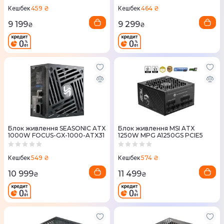
459 ₴
464 ₴
Кешбек
Кешбек
9 199
9 299
₴
₴
Блок живлення SEASONIC ATX
Блок живлення MSI ATX
1000W FOCUS-GX-1000-ATX31
1250W MPG A1250GS PCIE5
549 ₴
574 ₴
Кешбек
Кешбек
10 999
11 499
₴
₴