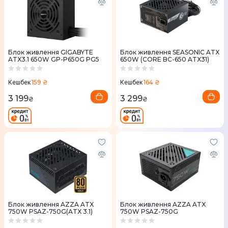
Блок живлення GIGABYTE
Блок живлення SEASONIC ATX
ATX3.1 650W GP-P650G PG5
650W (CORE BC-650 ATX31)
159 ₴
164 ₴
Кешбек
Кешбек
3 199
3 299
₴
₴
Блок живлення AZZA ATX
Блок живлення AZZA ATX
750W PSAZ-750G(ATX 3.1)
750W PSAZ-750G