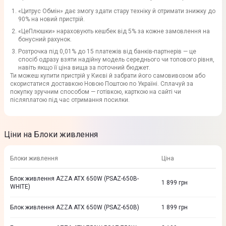
«Цитрус Обмін» дає змогу здати стару техніку й отримати знижку до
90% на новий пристрій.
«ЦеПлюшки» нараховують кешбек від 5% за кожне замовлення на
бонусний рахунок.
Розтрочка під 0,01% до 15 платежів від банків-партнерів — це
спосіб одразу взяти надійну модель середнього чи топового рівня,
навіть якщо її ціна вища за поточний бюджет.
Ти можеш купити пристрій у Києві й забрати його самовивозом або
скористатися доставкою Новою Поштою по Україні. Сплачуй за
покупку зручним способом — готівкою, карткою на сайті чи
післяплатою під час отримання посилки.
Ціни на Блоки живлення
Блоки живлення
Ціна
Блок живлення AZZA ATX 650W (PSAZ-650B-
1 899
грн
WHITE)
Блок живлення AZZA ATX 650W (PSAZ-650B)
1 899
грн