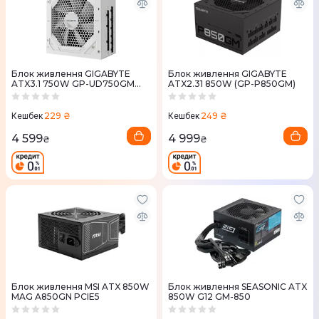
Блок живлення GIGABYTE
Блок живлення GIGABYTE
ATX3.1 750W GP-UD750GM
ATX2.31 850W (GP-P850GM)
PG5 ICE
229 ₴
249 ₴
Кешбек
Кешбек
4 599
4 999
₴
₴
Блок живлення MSI ATX 850W
Блок живлення SEASONIC ATX
MAG A850GN PCIE5
850W G12 GM-850