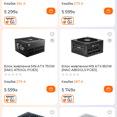
264 ₴
279 ₴
Кешбек
Кешбек
5 299
5 599
₴
₴
Блок живлення MSI ATX 750W
Блок живлення MSI ATX 650W
(MAG A750GL PCIE5)
(MAG A650GLS PCIE5)
279 ₴
287 ₴
Кешбек
Кешбек
5 599
5 749
₴
₴