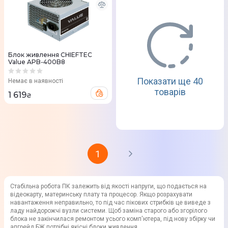
Блок живлення CHIEFTEC
Value APB-400B8
Показати ще 40
Немає в наявності
товарів
1 619
₴
1
Стабільна робота ПК залежить від якості напруги, що подається на
відеокарту, материнську плату та процесор. Якщо розрахувати
навантаження неправильно, то під час пікових стрибків це виведе з
ладу найдорожчі вузли системи. Щоб заміна старого або згорілого
блока не закінчилася ремонтом усього комп'ютера, під нову збірку чи
апгрейд БЖ потрібні якісні блоки живлення.