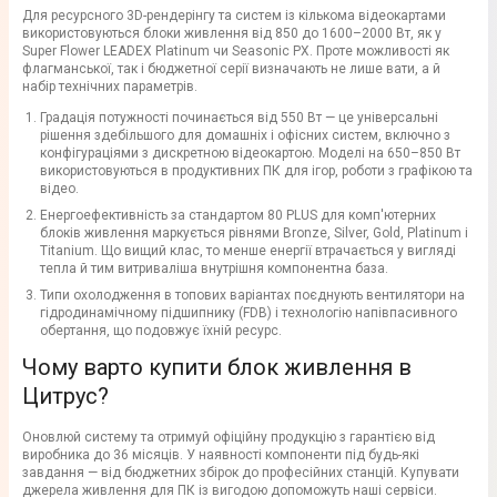
Для ресурсного 3D-рендерінгу та систем із кількома відеокартами
використовуються блоки живлення від 850 до 1600–2000 Вт, як у
Super Flower LEADEX Platinum чи Seasonic PX. Проте можливості як
флагманської, так і бюджетної серії визначають не лише вати, а й
набір технічних параметрів.
Градація потужності починається від 550 Вт — це універсальні
рішення здебільшого для домашніх і офісних систем, включно з
конфігураціями з дискретною відеокартою. Моделі на 650–850 Вт
використовуються в продуктивних ПК для ігор, роботи з графікою та
відео.
Енергоефективність за стандартом 80 PLUS для комп'ютерних
блоків живлення маркується рівнями Bronze, Silver, Gold, Platinum і
Titanium. Що вищий клас, то менше енергії втрачається у вигляді
тепла й тим витриваліша внутрішня компонентна база.
Типи охолодження в топових варіантах поєднують вентилятори на
гідродинамічному підшипнику (FDB) і технологію напівпасивного
обертання, що подовжує їхній ресурс.
Чому варто купити блок живлення в
Цитрус?
Оновлюй систему та отримуй офіційну продукцію з гарантією від
виробника до 36 місяців. У наявності компоненти під будь-які
завдання — від бюджетних збірок до професійних станцій. Купувати
джерела живлення для ПК із вигодою допоможуть наші сервіси.