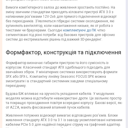
Вимоги комп’ютерного заліза до живлення зростають постійно. На
зміну звичним стандартам приходять кіловатні пристрої ATX 3.0 з
нативними роз'ємами 12V-2x6 для прямого підключення відеокарт
без перехідників. З’являються гібридні системи охолодження, які
зупиняють вентилятор, коли навантаження низьке, як от робота з
текстами чи браузерами. Сьогодні
комплектуючі до ПК
чітко
сегментовані під різні потреби: від базових пристроїв для офісних
систем до екстремальних рішень під важкий 3D-рендерінг.
Формфактор, конструкція та підключення
Формфактор визначає габарити пристрою та його сумісність із
корпусом. Класичний стандарт ATX здебільшого підходить для
звичайних збірок. У мініатюрних системах використовують формати
SFX або SFX-L. Компактну лінійку Seasonic FOCUS SPX можна
змонтувати і в стандартний системник завдяки спеціальному
перехіднику.
Будова БЖ впливає на зручність укладання кабелів. У модульних
моделях можна відстебнути невикористані дроти. Це звільняє простір
та покращує проходження повітря всередині корпусу. Базові версії, як-
от AZZA, мають фіксований впаяний пучок кабелів.
Живлення потужних відеокарт вимагає відповідних роз'ємів. Блоки
живлення стандарту ATX 3.0 та 3.1 із заводу укомплектовані нативним
кабелем PCIe 5.0 для надійної передачі струму на графічний адаптер.