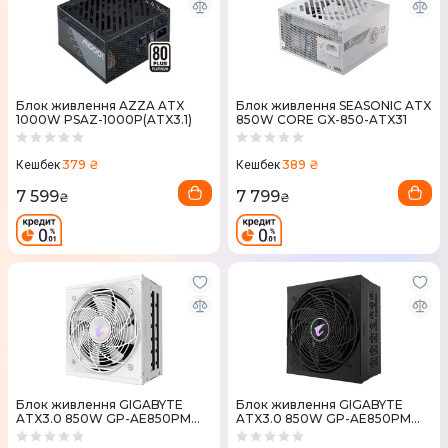
Блок живлення AZZA ATX
Блок живлення SEASONIC ATX
1000W PSAZ-1000P(ATX3.1)
850W CORE GX-850-ATX31
379 ₴
389 ₴
Кешбек
Кешбек
7 599
7 799
₴
₴
Блок живлення GIGABYTE
Блок живлення GIGABYTE
ATX3.0 850W GP-AE850PM
ATX3.0 850W GP-AE850PM
PG5 ICE
PG5