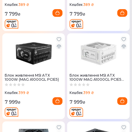
389 ₴
389 ₴
Кешбек
Кешбек
7 799
7 799
₴
₴
Блок живлення MSI ATX
Блок живлення MSI ATX
1000W (MAG A1000GL PCIE5)
1000W MAG A1000GL PCIE5
WHITE
399 ₴
399 ₴
Кешбек
Кешбек
7 999
7 999
₴
₴