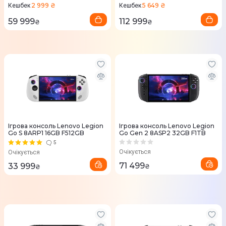
2 999 ₴
5 649 ₴
Кешбек
Кешбек
59 999
112 999
₴
₴
Ігрова консоль Lenovo Legion
Ігрова консоль Lenovo Legion
Go S 8ARP1 16GB F512GB
Go Gen 2 8ASP2 32GB F1TB
5
Очікується
Очікується
71 499
33 999
₴
₴