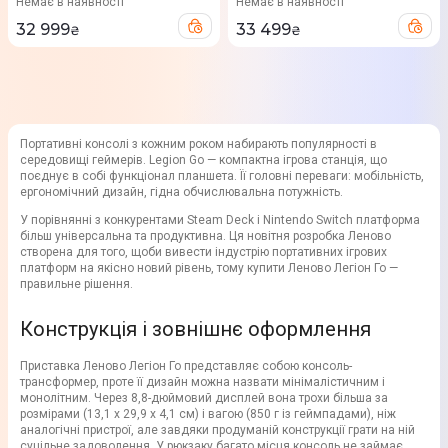
Немає в наявності
Немає в наявності
32 999
33 499
₴
₴
Портативні консолі з кожним роком набирають популярності в
середовищі геймерів. Legion Go — компактна ігрова станція, що
поєднує в собі функціонал планшета. Її головні переваги: мобільність,
ергономічний дизайн, гідна обчислювальна потужність.
У порівнянні з конкурентами Steam Deck і Nintendo Switch платформа
більш універсальна та продуктивна. Ця новітня розробка Леново
створена для того, щоби вивести індустрію портативних ігрових
платформ на якісно новий рівень, тому купити Леново Легіон Го —
правильне рішення.
Конструкція і зовнішнє оформлення
Приставка Леново Легіон Го представляє собою консоль-
трансформер, проте її дизайн можна назвати мінімалістичним і
монолітним. Через 8,8-дюймовий дисплей вона трохи більша за
розмірами (13,1 х 29,9 х 4,1 см) і вагою (850 г із геймпадами), ніж
аналогічні пристрої, але завдяки продуманій конструкції грати на ній
суцільне задоволення. У рюкзаку багато місця консоль не займає.