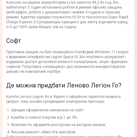
Консоль оснащена акумулятором Li-Ion ємністю 49,2 Вт·год. Він
забезпечує 5 годин автономної роботи в режимі офісних завдань
(вебсерфінг, робота з документами) і майже 4 години в ігровому
режимі. Адаптер зарядки потужністю 65 Вт із технологією Super Rapid
Charge Express («Супершвидка зарядка») дає змогу відновити заряд
із 0 до 100% трохи більше, ніж за годину.
Софт
Приставка працює на базі операційної платформи Windows 11-ї версії
з фірмовим інтерфейсом Legion Space UI. Він інтуїтивно зрозумілий і
відкриває доступ до великої кількості налаштувань, опцій і фірмових
сервісів. Популярна «операційка» дає можливість використовувати
девайс як компактний ноутбук.
Де можна придбати Леново Легіон Го?
Купити Lenovo Legion Go в Україні з офіційною гарантією можна в
Цитрусі. Наш онлайн-супермаркет електроніки пропонує:
Швидке оформлення замовлень на сайті.
Кешбек із кожної покупки від 1 до 4%.
Можливість оформити розстрочку на вигідних умовах.
Якісний ремонт і обмін б/в пристроїв.