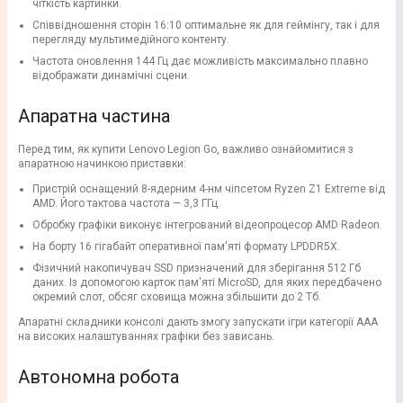
чіткість картинки.
Співвідношення сторін 16:10 оптимальне як для геймінгу, так і для
перегляду мультимедійного контенту.
Частота оновлення 144 Гц дає можливість максимально плавно
відображати динамічні сцени.
Апаратна частина
Перед тим, як купити Lenovo Legion Go, важливо ознайомитися з
апаратною начинкою приставки:
Пристрій оснащений 8-ядерним 4-нм чіпсетом Ryzen Z1 Extreme від
AMD. Його тактова частота — 3,3 ГГц.
Обробку графіки виконує інтегрований відеопроцесор AMD Radeon.
На борту 16 гігабайт оперативної пам'яті формату LPDDR5Х.
Фізичний накопичувач SSD призначений для зберігання 512 Гб
даних. Із допомогою карток пам'яті MicroSD, для яких передбачено
окремий слот, обсяг сховища можна збільшити до 2 Тб.
Апаратні складники консолі дають змогу запускати ігри категорії AAA
на високих налаштуваннях графіки без зависань.
Автономна робота