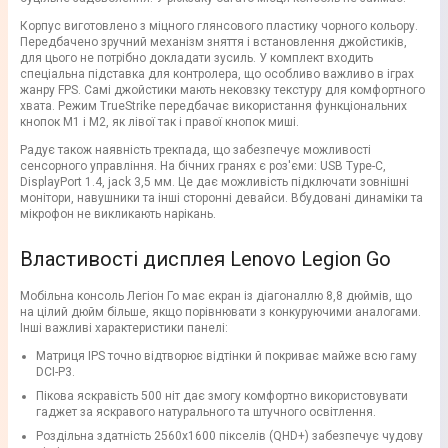
Корпус виготовлено з міцного глянсового пластику чорного кольору.
Передбачено зручний механізм зняття і встановлення джойстиків,
для цього не потрібно докладати зусиль. У комплект входить
спеціальна підставка для контролера, що особливо важливо в іграх
жанру FPS. Самі джойстики мають нековзку текстуру для комфортного
хвата. Режим TrueStrike передбачає використання функціональних
кнопок M1 і M2, як лівої так і правої кнопок миші.
Радує також наявність трекпада, що забезпечує можливості
сенсорного управління. На бічних гранях є роз'єми: USB Type-C,
DisplayPort 1.4, jack 3,5 мм. Це дає можливість підключати зовнішні
монітори, навушники та інші сторонні девайси. Вбудовані динаміки та
мікрофон не викликають нарікань.
Властивості дисплея Lenovo Legion Go
Мобільна консоль Легіон Го має екран із діагоналлю 8,8 дюймів, що
на цілий дюйм більше, якщо порівнювати з конкуруючими аналогами.
Інші важливі характеристики панелі:
Матриця IPS точно відтворює відтінки й покриває майже всю гаму
DCI-P3.
Пікова яскравість 500 ніт дає змогу комфортно використовувати
гаджет за яскравого натурального та штучного освітлення.
Роздільна здатність 2560х1600 пікселів (QHD+) забезпечує чудову