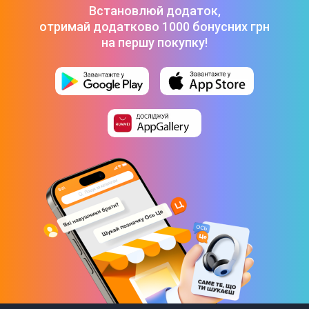
25 999 ₴
Встановлюй додаток,
Ігрова консоль PlayStation 5 Slim Blu-ray (Call of Duty Black
отримай додатково 1000 бонусних грн
Ops 6)
-
26 999 ₴
на першу покупку!