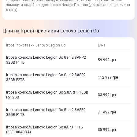
Забрати товар покупці можуть самовивозом у великих містах або
замовити онлайн із доставкою Новою Поштою (доставка не включена
в ціну).
Ціни на Ігрові приставки Lenovo Legion Go
Ігрові приставки Lenovo Legion Go
Ціна
Ігрова консоль Lenovo Legion Go Gen 2 8AHP2
59 999
грн
32GB F1TB
Ігрова консоль Lenovo Legion Go Gen 2 8ASP2
112 999
грн
32GB F2TB
Ігрова консоль Lenovo Legion Go S 8ARP1 16GB
33 999
грн
F512GB
Ігрова консоль Lenovo Legion Go Gen 2 8ASP2
71 499
грн
32GB F1TB
Ігрова консоль Lenovo Legion Go 8APU1 1TB
35 999
грн
(83E1004CRA)