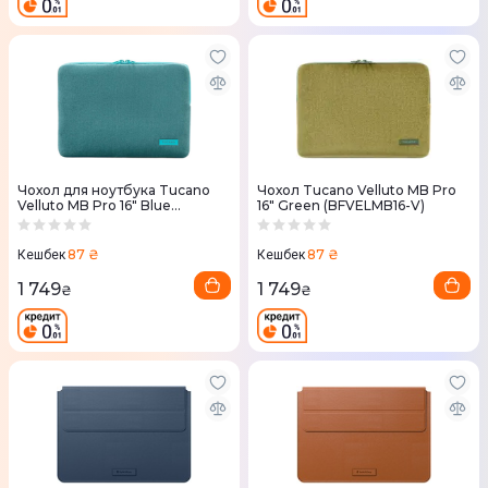
Чохол для ноутбука Tucano
Чохол Tucano Velluto MB Pro
Velluto MB Pro 16" Blue
16" Green (BFVELMB16-V)
(BFVELMB16-P)
87 ₴
87 ₴
Кешбек
Кешбек
1 749
1 749
₴
₴