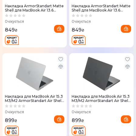
Накладка ArmorStandart Matte
Накладка ArmorStandart Matte
Shell для MacBook Air 13.6
Shell для MacBook Air 13.6
M3/M2 (White)
M3/M2 (Pink)
Очікується
Очікується
849
849
₴
₴
Накладка для MacBook Air 15.3
Накладка для MacBook Air 15.3
M3/M2 ArmorStandart Air Shell
M3/M2 ArmorStandart Air Shell
Clear (ARM70398)
Grey (ARM80465)
Очікується
Очікується
899
899
₴
₴