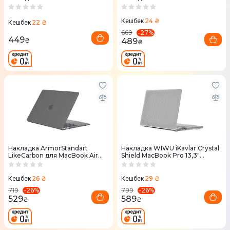
(Clear)
(Black)
24 ₴
Кешбек
22 ₴
Кешбек
-
27
%
669
449
489
₴
₴
Накладка ArmorStandart
Накладка WIWU iKavlar Crystal
LikeCarbon для MacBook Air
Shield MacBook Pro 13,3"
13.3 2018 (Black)
(white)
26 ₴
29 ₴
Кешбек
Кешбек
-
26
%
-
26
%
719
799
529
589
₴
₴