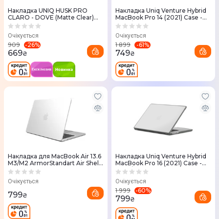
Накладка UNIQ HUSK PRO
Накладка Uniq Venture Hybrid
CLARO - DOVE (Matte Clear)
MacBook Pro 14 (2021) Case -
для MacBook Air 13" (2020)
Frost/Charcoal (Grey)
Очікується
Очікується
-
26
%
-
61
%
909
1 899
669
749
₴
₴
Накладка для MacBook Air 13.6
Накладка Uniq Venture Hybrid
M3/M2 ArmorStandart Air Shell
MacBook Pro 16 (2021) Case -
Clear (ARM65812)
Frost/Charcoal (Grey)
Очікується
Очікується
-
60
%
1 999
799
₴
799
₴