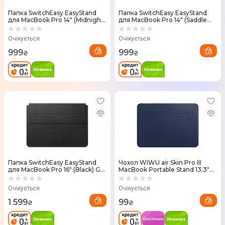
Папка SwitchEasy EasyStand
Папка SwitchEasy EasyStand
для MacBook Pro 14" (Midnight
для MacBook Pro 14" (Saddle
Blue) GS-105-232-201-63
Brown) GS-105-232-201-146
Очікується
Очікується
999
999
₴
₴
Папка SwitchEasy EasyStand
Чохол WIWU air Skin Pro III
для MacBook Pro 16" (Black) GS-
MacBook Portable Stand 13.3"
105-233-201-11
(Blue)
Очікується
Очікується
1 599
99
₴
₴