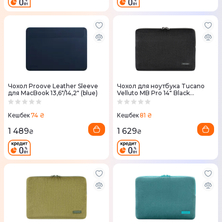
Чохол Proove Leather Sleeve
Чохол для ноутбука Tucano
для MacBook 13,6"/14,2" (blue)
Velluto MB Pro 14" Black
(BFVELMB14-BK)
74 ₴
81 ₴
Кешбек
Кешбек
1 489
1 629
₴
₴