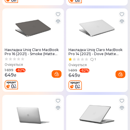
Накладка Uniq Claro MacBook
Накладка Uniq Claro MacBook
Pro 16 (2021) - Smoke (Matte
Pro 14 (2021) - Dove (Matte
Grey)
Clear)
1
Очікується
Очікується
-
62
%
1 699
-
62
%
1 699
649
649
₴
₴