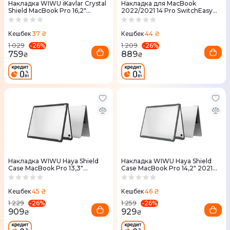
Накладка WIWU iKavlar Crystal
Накладка для MacBook
Shield MacBook Pro 16,2"
2022/2021 14 Pro SwitchEasy
(white)
Artist (Cloudy White)
37 ₴
44 ₴
Кешбек
Кешбек
-
26
%
-
26
%
1 029
1 209
759
889
₴
₴
Накладка WIWU Haya Shield
Накладка WIWU Haya Shield
Case MacBook Pro 13,3"
Case MacBook Pro 14,2" 2021
2020/2022 (black)
(gray)
45 ₴
46 ₴
Кешбек
Кешбек
-
26
%
-
26
%
1 229
1 259
909
929
₴
₴