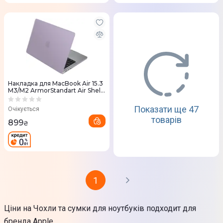
Накладка для MacBook Air 15.3
M3/M2 ArmorStandart Air Shell
Purple (ARM80466)
Показати ще 47
Очікується
товарів
899
₴
1
Ціни на Чохли та сумки для ноутбуків подходит для
бренда Apple