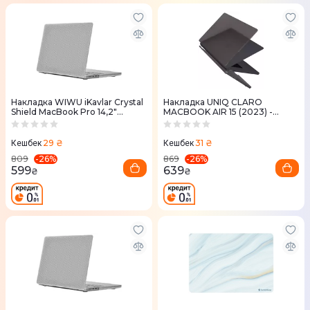
Накладка WIWU iKavlar Crystal
Накладка UNIQ CLARO
Shield MacBook Pro 14,2"
MACBOOK AIR 15 (2023) -
(white)
SMOKE MATTE GREY (UNIQ-
MA15(2023)-CLAROMGRY)
29 ₴
31 ₴
Кешбек
Кешбек
-
26
%
-
26
%
809
869
599
639
₴
₴