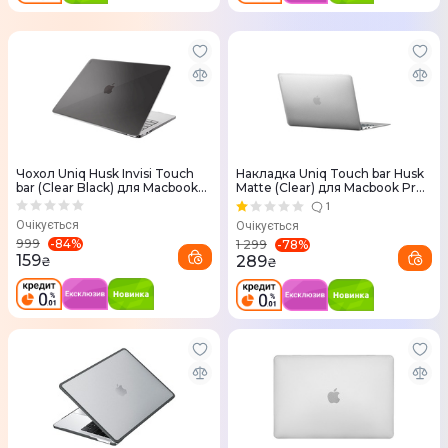
Чохол Uniq Husk Invisi Touch
Накладка Uniq Touch bar Husk
bar (Clear Black) для Macbook
Matte (Clear) для Macbook Pro
Pro 13"
13
1
Очікується
Очікується
-
84
%
999
-
78
%
1 299
159
289
₴
₴