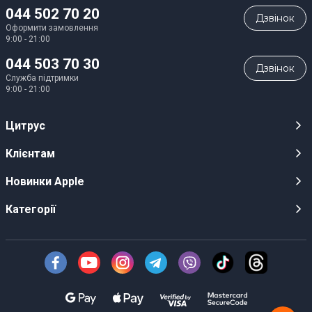
044 502 70 20
Дзвiнок
Оформити замовлення
9:00 - 21:00
044 503 70 30
Дзвiнок
Служба підтримки
9:00 - 21:00
Цитрус
Кар’єра
Клієнтам
Магазини
Публічні оферти
Новинки Apple
Для ЗМІ
Відеоогляди
iPhone 17
Категорії
Оптовим клієнтам
Акції, розіграші, призи
iPhone 17 Pro
Аудіо
Служба підтримки клієнтів
Інструкції та прошивки
iPhone 17 Pro Max
Техніка Apple
Про Компанію
Доставка
iPhone Air
Смартфони
Новини
Оплата
AirPods Pro 3
Техніка для кухні
Безготівковий розрахунок
Гарантійні умови