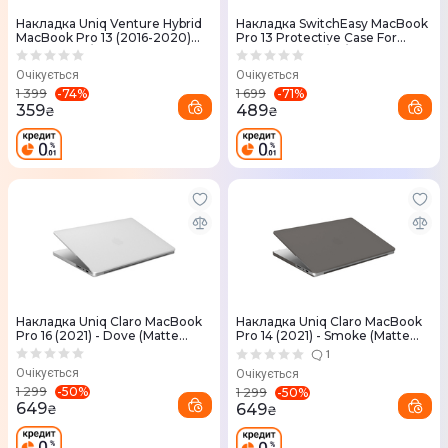
Накладка Uniq Venture Hybrid
Накладка SwitchEasy MacBook
MacBook Pro 13 (2016-2020)
Pro 13 Protective Case For
Case - Frost/Charcoal (Grey)
2022-2016 M2/M1/Intel
Transparent (White)
Очікується
Очікується
-
74
%
-
71
%
1 399
1 699
359
489
₴
₴
Накладка Uniq Claro MacBook
Накладка Uniq Claro MacBook
Pro 16 (2021) - Dove (Matte
Pro 14 (2021) - Smoke (Matte
Clear)
Grey)
1
Очікується
Очікується
-
50
%
1 299
-
50
%
1 299
649
649
₴
₴