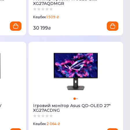
XG27AQDMGR
1 509 ₴
Кешбек
30 199
₴
V
Ігровий монітор Asus QD-OLED 27"
XG27ACDNG
2 064 ₴
Кешбек