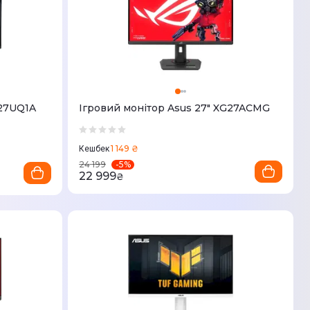
G27UQ1A
Ігровий монітор Asus 27" XG27ACMG
1 149 ₴
Кешбек
-
5
%
24 199
22 999
₴