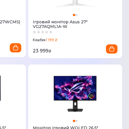
XG27WCMS)
Ігровий монітор Asus 27"
VG27AQML1A-W
1 199 ₴
Кешбек
23 999
₴
,5"
Монітор ігровий WOLED 26,5"