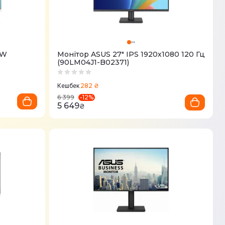
-W
Монітор ASUS 27" IPS 1920х1080 120 Гц
(90LM04J1-B02371)
282 ₴
Кешбек
-
12
%
6 399
5 649
₴