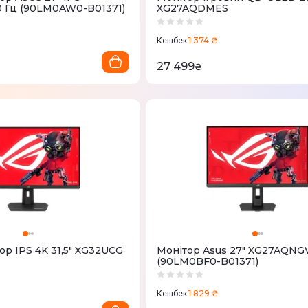
0 Гц (90LM0AW0-B01371)
XG27AQDMES
1 374 ₴
Кешбек
27 499
₴
ор IPS 4K 31,5" XG32UCG
Монітор Asus 27" XG27AQNG
(90LM0BF0-B01371)
1 829 ₴
Кешбек