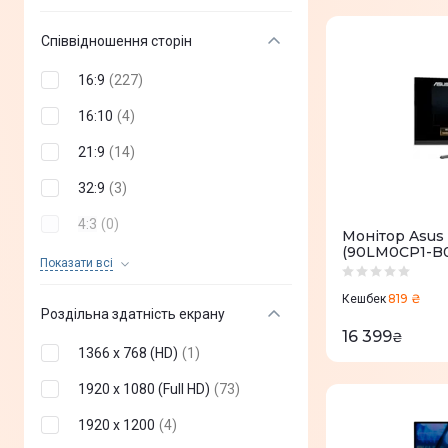
39"
(
1
)
Nano IPS
(
0
)
41"
(
1
)
Співвідношення сторін
Retina 5K
(
0
)
43"
(
1
)
16:9
(
227
)
5K Retina XDR
(
0
)
47"
(
1
)
16:10
(
4
)
49''
(
3
)
21:9
(
14
)
18"
(
0
)
32:9
(
3
)
19''
(
0
)
4:3
(
0
)
Монітор Asus
(90LM0CP1-B0
22"
(
0
)
5:4
(
0
)
Показати всi
25"
(
0
)
24:10
(
0
)
819 ₴
Кешбек
Роздільна здатність екрану
29"
(
0
)
16 399
₴
1366 x 768 (HD)
(
1
)
30"
(
0
)
1920 х 1080 (Full HD)
(
73
)
35"
(
0
)
1920 х 1200
(
4
)
37"
(
0
)