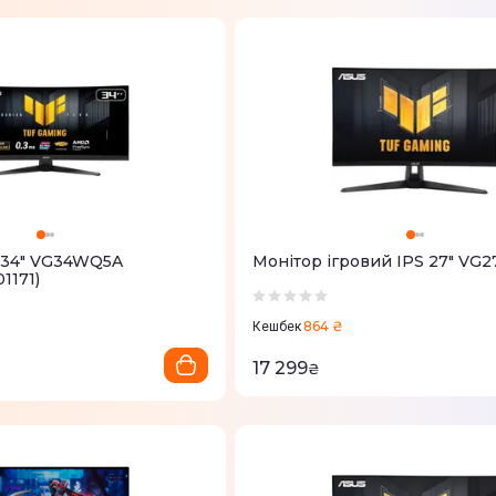
 34" VG34WQ5A
Монітор ігровий IPS 27" VG
1171)
864 ₴
Кешбек
17 299
₴