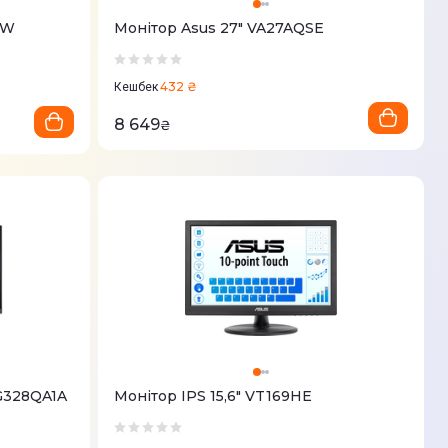
-W
Монітор Asus 27" VA27AQSE
432 ₴
Кешбек
8 649
₴
VG328QA1A
Монітор IPS 15,6" VT169HE