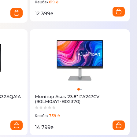
619 ₴
Кешбек
12 399
₴
VG32AQA1A
Монітор Asus 23.8" PA247CV
(90LM03Y1-B02370)
739 ₴
Кешбек
14 799
₴