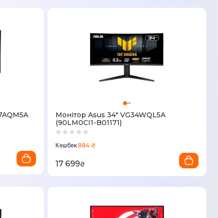
27AQM5A
Монітор Asus 34" VG34WQL5A
(90LM0CI1-B01171)
884 ₴
Кешбек
17 699
₴