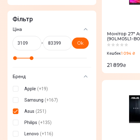
Фільтр
Ціна
Монітор 27" 
(90LM05L1-B0
-
Ok
1 094 ₴
Кешбек
21 899
₴
Бренд
Apple
(
+
19
)
Samsung
(
+
167
)
Asus
(
251
)
Philips
(
+
135
)
Lenovo
(
+
116
)