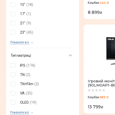
MSI
(
+
145
)
444 ₴
Кешбек
15"
(
18
)
ASRock
(
+
10
)
8 899
₴
17"
(
1
)
Blackview
(
+
8
)
21"
(
9
)
GAMEMAX
(
+
4
)
23''
(
45
)
Neovo
(
+
4
)
24"
(
16
)
Показати всi
HyperX
(
+
2
)
26"
(
11
)
Тип матриці
LORGAR
(
+
2
)
27"
(
93
)
IPS
(
174
)
28''
(
3
)
TN
(
2
)
31"
(
23
)
Ігровий моні
TN+Film
(
2
)
(90LM0AP1-B0
32''
(
3
)
VA
(
35
)
34''
(
15
)
689 ₴
Кешбек
OLED
(
19
)
38''
(
1
)
13 799
₴
QD OLED
(
3
)
Показати всi