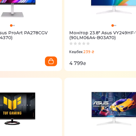
Asus ProArt PA278CGV
Монітор 23.8" Asus VY249HF
4370)
(90LM06A4-B03A70)
239 ₴
Кешбек
4 799
₴