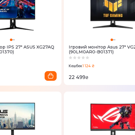
тор IPS 27" ASUS XG27AQ
Ігровий монітор Asus 27" V
01370)
(90LM0AR0-B01371)
1 124 ₴
Кешбек
22 499
₴