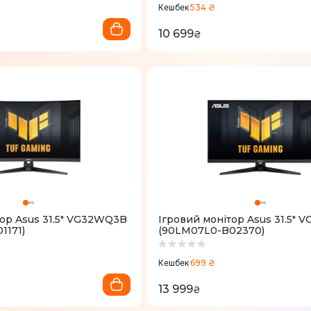
534 ₴
Кешбек
10 699
₴
тор Asus 31.5" VG32WQ3B
Ігровий монітор Asus 31.5" 
1171)
(90LM07L0-B02370)
699 ₴
Кешбек
13 999
₴