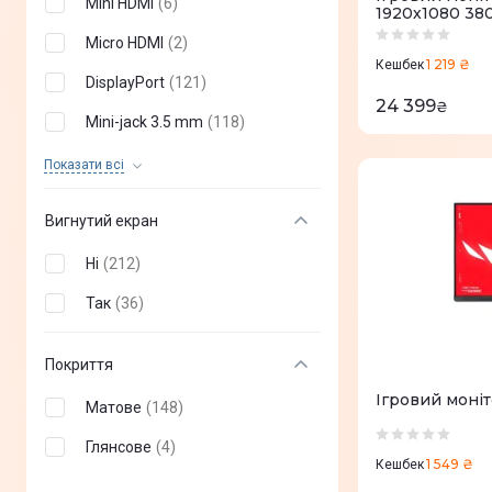
Mini HDMI
(
6
)
1920х1080 38
0,4 мс
(
0
)
Micro HDMI
(
2
)
1 219 ₴
Кешбек
0,8 мс
(
0
)
DisplayPort
(
121
)
24 399
₴
2,7 мс
(
0
)
Mini-jack 3.5 mm
(
118
)
6 мс
(
0
)
Вхід мікрофону
(
2
)
Показати всi
6,5 мс
(
0
)
SPDIF
(
2
)
Вигнутий екран
7 мс
(
0
)
VGA
(
39
)
Ні
(
212
)
8 мс
(
0
)
DVI
(
2
)
Так
(
36
)
25 мс
(
0
)
USB 2.0
(
2
)
14 мс
(
0
)
USB 3.0
(
14
)
Покриття
18 мс
(
0
)
USB 3.1
(
1
)
Ігровий моніт
Матове
(
148
)
0,02 мс
(
0
)
USB 3.2
(
35
)
Глянсове
(
4
)
1 549 ₴
Кешбек
12 мс
(
0
)
USB Type-C
(
71
)