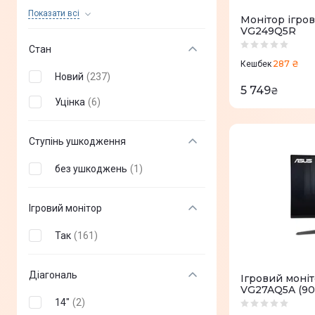
Xiaomi
(
+
10
)
Показати всi
Монітор ігров
VG249Q5R
Acer
(
+
98
)
Стан
LG
(
+
61
)
287 ₴
Кешбек
Новий
(
237
)
HP
(
+
83
)
5 749
₴
Уцінка
(
6
)
BenQ
(
+
79
)
Dell
(
+
66
)
Ступінь ушкодження
Gigabyte
(
+
63
)
без ушкоджень
(
1
)
iiyama
(
+
244
)
Ігровий монітор
ViewSonic
(
+
50
)
Так
(
161
)
2E
(
+
35
)
AOC
(
+
111
)
Діагональ
Ігровий моніт
VG27AQ5A (9
Eizo
(
+
12
)
14"
(
2
)