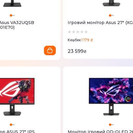
" Asus VA32UQSB
Ігровий монітор Asus 27" (
01E70)
1 179 ₴
Кешбек
23 599
₴
ор ASUS 27" IPS
Монітор ігровий QD-OLED 26