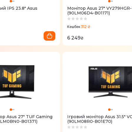
ий IPS 23.8" Asus
Монітор Asus 27" VY279HGR
(90LM06D4-B01171)
312 ₴
Кешбек
6 249
₴
ор Asus 27" TUF Gaming
Ігровий монітор Asus 31.5" 
0LM0BN0-B01371)
(90LM08R0-B01E70)