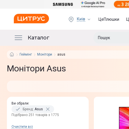
Київ
ЦеПлюшки
Ц
Каталог
Геймінг
Монітори
asus
Монітори Asus
Ви обрали
:
Бренд
:
Asus
Пiдiбрано 251 товарів з 1775
Очистити всi