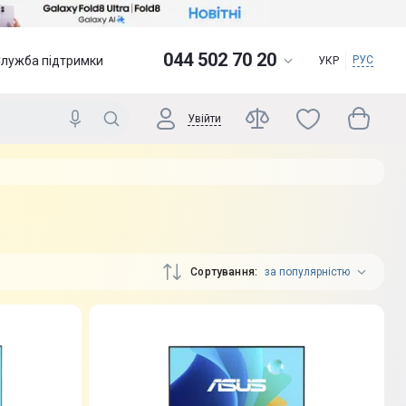
044 502 70 20
Служба підтримки
РУС
УКР
Увійти
Сортування
за популярністю