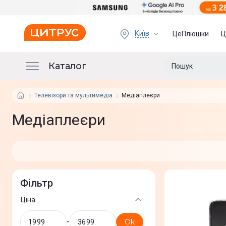
Київ
ЦеПлюшки
Ц
Каталог
Телевізори та мультимедіа
Медіаплеєри
Медіаплеєри
Фільтр
Ціна
-
Ok