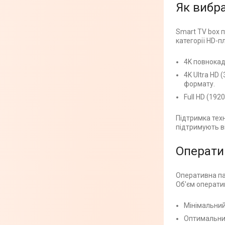
Як вибр
Smart TV box п
категорії HD-п
4K повнокад
4K Ultra HD
формату.
Full HD (192
Підтримка техн
підтримують ві
Операти
Оперативна пам
Об'єм оператив
Мінімальний
Оптимальний 