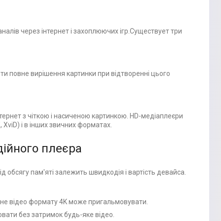
аналів через інтернет і захоплюючих ігр.Существует три
зити повне вирішення картинки при відтворенні цього
нтернет з чіткою і насиченою картинкою. HD-медіаплеєри
 XviD) і в інших звичних форматах.
дійного плеєра
д обсягу пам'яті залежить швидкодія і вартість девайса.
атне відео формату 4K може пригальмовувати.
рювати без затримок будь-яке відео.