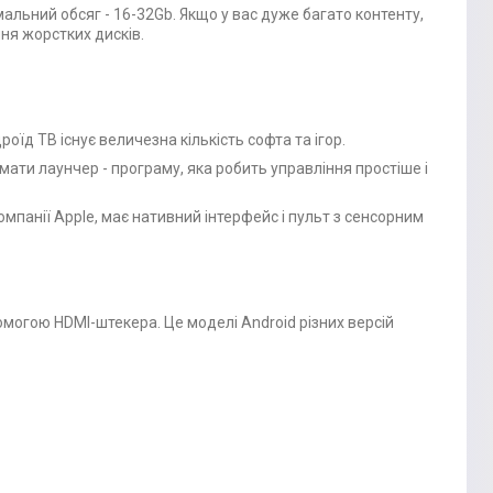
мальний обсяг - 16-32Gb. Якщо у вас дуже багато контенту,
ня жорстких дисків.
їд ТВ існує величезна кількість софта та ігор.
 мати лаунчер - програму, яка робить управління простіше і
омпанії Apple, має нативний інтерфейс і пульт з сенсорним
могою HDMI-штекера. Це моделі Android різних версій