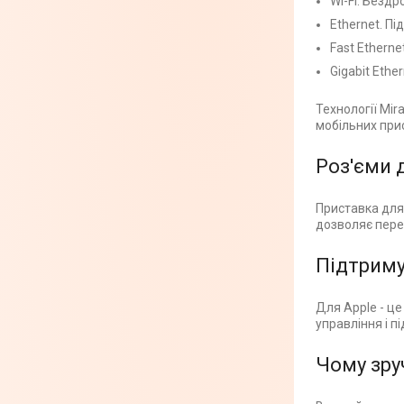
Wi-Fi. Бездр
Ethernet. П
Fast Etherne
Gigabit Ethe
Технології Mi
мобільних при
Роз'єми 
Приставка для
дозволяє перед
Підтриму
Для Apple - це
управління і п
Чому зру