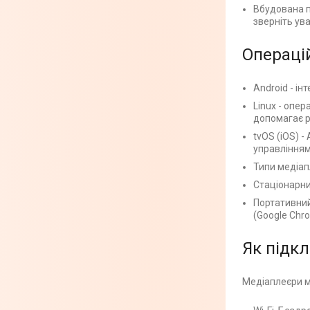
Вбудована па
зверніть ув
Операці
Android - і
Linux - опер
допомагає р
tvOS (iOS) -
управлінням
Типи медіап
Стаціонарни
Портативний
(Google Chro
Як підк
Медіаплеєри м