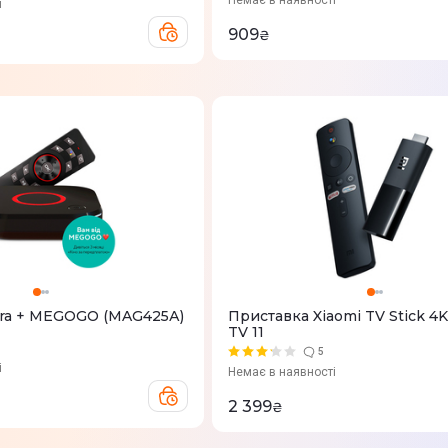
Немає в наявності
і
909
₴
ra + MEGOGO (MAG425А)
Приставка Xiaomi TV Stick 4K
TV 11
5
і
Немає в наявності
2 399
₴