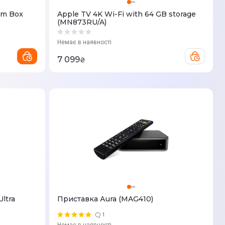
am Box
Apple TV 4K Wi-Fi with 64 GB storage
(MN873RU/A)
Немає в наявності
7 099
₴
ltra
Приставка Аura (MAG410)
1