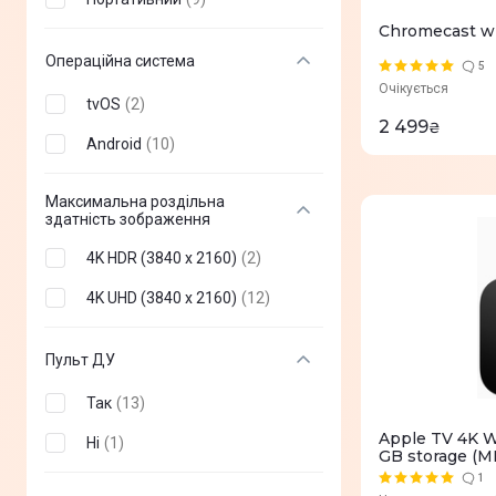
Chromecast wi
Операційна система
5
Очікується
tvOS
(
2
)
2 499
₴
Android
(
10
)
Максимальна роздільна
здатність зображення
4K HDR (3840 x 2160)
(
2
)
4K UHD (3840 х 2160)
(
12
)
Пульт ДУ
Так
(
13
)
Apple TV 4K Wi
Ні
(
1
)
GB storage (
1