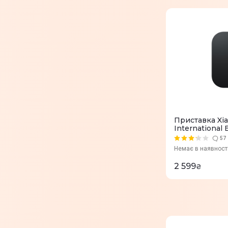
Приставка Xia
International
57
Немає в наявност
2 599
₴