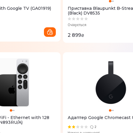
th Google TV (GA01919)
Приставка Blaupunkt B-Stre
(Black) DV8535
Очікується
2 899
₴
Fi - Ethernet with 128
Адаптер Google Chromecast U
MN893RU/A)
2