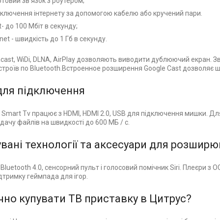
отовий зв'язок з роутером;
ідключення інтернету за допомогою кабелю або кручений пари.
t- до 100 Мбіт в секунду;
rnet - швидкість до 1 Гб в секунду.
racast, WiDi, DLNA, AirPlay дозволяють виводити дублюючий екран.
строїв по Bluetooth.Встроенное розширення Google Cast дозволяє 
для підключення
 Smart Tv працює з HDMI, HDMI 2.0, USB для підключення мишки. Дл
ачу файлів на швидкості до 600 МБ / с.
вані технології та аксесуари для розшир
 Bluetooth 4.0, сенсорний пульт і голосовий помічник Siri. Плеєри з
ідтримку геймпада для ігор.
чно купувати ТВ приставку в Цитрус?