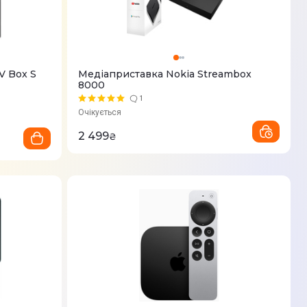
V Box S
Медіаприставка Nokia Streambox
8000
1
Очікується
2 499
₴