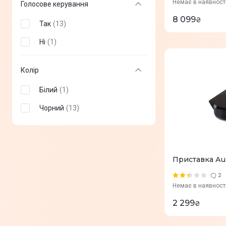
Немає в наявност
Голосове керування
8 099
₴
Так
(
13
)
Ні
(
1
)
Колір
Білий
(
1
)
Чорний
(
13
)
Приставка Аu
2
Немає в наявност
2 299
₴