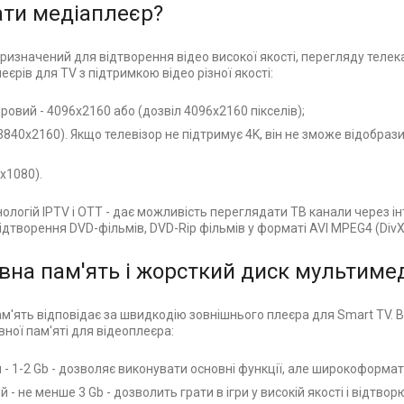
ати медіаплеєр?
ризначений для відтворення відео високої якості, перегляду телек
леєрів для TV з підтримкою відео різної якості:
ровий - 4096x2160 або (дозвіл 4096x2160 пікселів);
 (3840x2160). Якщо телевізор не підтримує 4K, він не зможе відобра
0x1080).
ологій IPTV і OTT - дає можливість переглядати ТВ канали через і
дтворення DVD-фільмів, DVD-Rip фільмів у форматі AVI MPEG4 (DivX,
вна пам'ять і жорсткий диск мультиме
'ять відповідає за швидкодію зовнішнього плеєра для Smart TV. Ві
ної пам'яті для відеоплеєра:
 - 1-2 Gb - дозволяє виконувати основні функції, але широкоформ
- не менше 3 Gb - дозволить грати в ігри у високій якості і відтво