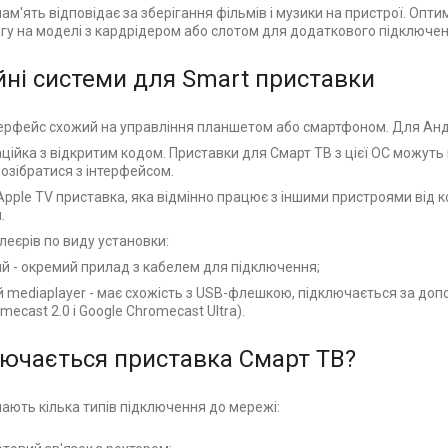
м'ять відповідає за зберігання фільмів і музики на пристрої. Опти
агу на моделі з кардрідером або слотом для додаткового підключен
йні системи для Smart приставки
нтерфейс схожий на управління планшетом або смартфоном. Для Андро
аційка з відкритим кодом. Приставки для Смарт ТВ з цієї ОС можуть
озібратися з інтерфейсом.
 Apple TV приставка, яка відмінно працює з іншими пристроями від к
.
леєрів по виду установки:
й - окремий прилад з кабелем для підключення;
 mediaplayer - має схожість з USB-флешкою, підключається за допо
mecast 2.0 і Google Chromecast Ultra).
лючається приставка Смарт ТВ?
ають кілька типів підключення до мережі: