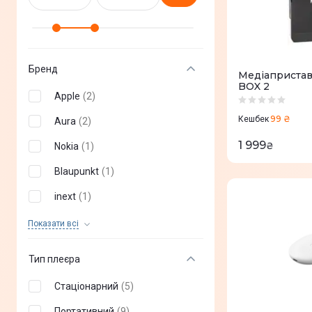
Бренд
Медіапристав
BOX 2
Apple
(
2
)
99 ₴
Кешбек
Aura
(
2
)
1 999
₴
Nokia
(
1
)
Blaupunkt
(
1
)
inext
(
1
)
Xiaomi
(
5
)
Показати всi
Google
(
2
)
Тип плеєра
Стаціонарний
(
5
)
Портативний
(
9
)