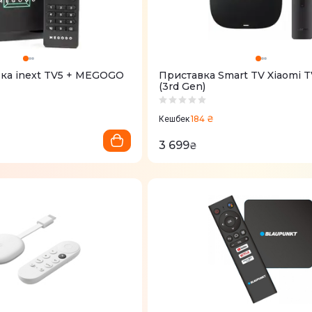
ка inext TV5 + MEGOGO
Приставка Smart TV Xiaomi T
(3rd Gen)
184 ₴
Кешбек
3 699
₴