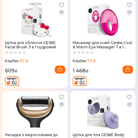
Щітка для обличчя GESKE
Масажер для очей Geske Cool
Facial Brush 3 в 1 пудровий
& Warm Eye Massager 7 в 1
Purple
30 ₴
73 ₴
Кешбек
Кешбек
609
1 468
₴
₴
Насадка з мікроголками до
Щітка для тіла GESKE Body