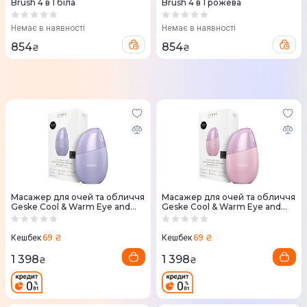
Brush 4 в 1 біла
Brush 4 в 1 рожева
Немає в наявності
Немає в наявності
854
854
₴
₴
Масажер для очей та обличчя
Масажер для очей та обличчя
Geske Cool & Warm Eye and
Geske Cool & Warm Eye and
Face Massager 7 в 1
Face Massager 7 в 1 Рожевий
Фіолетовий
69 ₴
69 ₴
Кешбек
Кешбек
1 398
1 398
₴
₴