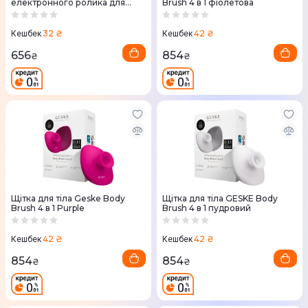
електронного ролика для
Brush 4 в 1 фіолетова
обличчя та тіла GESKE
MicroNeedle Head хром
32 ₴
42 ₴
Кешбек
Кешбек
656
854
₴
₴
Щітка для тіла Geske Body
Щітка для тіла GESKE Body
Brush 4 в 1 Purple
Brush 4 в 1 пудровий
42 ₴
42 ₴
Кешбек
Кешбек
854
854
₴
₴