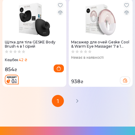
Щітка для тіла GESKE Body
Масажер для очей Geske Cool
Brush 4 в 1 сірий
& Warm Eye Massager 7 в 1
пудровий
Немає в наявності
42 ₴
Кешбек
854
₴
938
₴
1