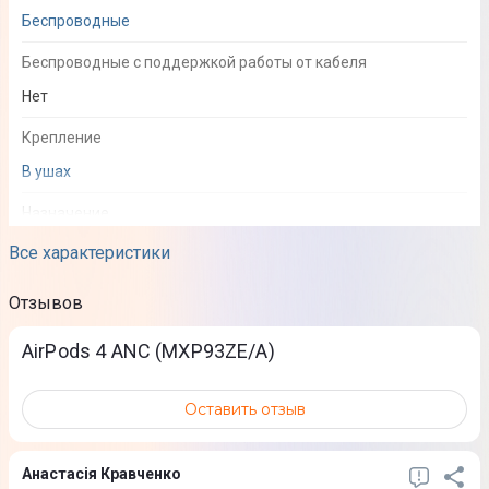
Беспроводные
Беспроводные с поддержкой работы от кабеля
Нет
Крепление
В ушах
Назначение
True Wireless Stereo (TWS)
Все характеристики
Отзывов
Микрофон
AirPods 4 ANC (MXP93ZE/A)
Наличие гарнитуры
Да
Оставить отзыв
Система активного шумоподавления
Да
Анастасія Кравченко