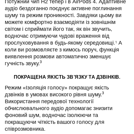
Потужний чип H2 тепер і в AirPods 4. Адаптивне
аудіо бездоганно поєднує активне поглинання
шуму та режим проникності. Завдяки цьому ви
можете комфортно взаємодіяти із зовнішнім
світом і сприймати його так, як він звучить,
водночас отримуючи чудові враження від
прослуховування в будь-якому середовищі.
А
1
коли ви розмовляєте з кимось поруч, функція
виявлення розмови автоматично зменшує
3
гучність звуку.
ПОКРАЩЕНА ЯКІСТЬ ЗВ’ЯЗКУ ТА ДЗВІНКІВ.
Режим «Ізоляція голосу» покращує якість
3
дзвінків в умовах високого рівня шуму.
Використання передової технології
обчислювального аудіо допомагає знизити
фоновий шум, водночас ізолюючи та
покращуючи чіткість вашого голосу для
співрозмовника.