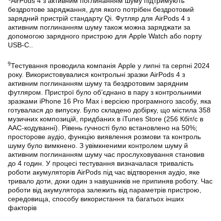
AirPods 4 з активним поглинанням шуму підтримують
бездротове заряджання, для якого потрібен бездротовий
зарядний пристрій стандарту Qi. Футляр для AirPods 4 з
активним поглинанням шуму також можна заряджати за
допомогою зарядного пристрою для Apple Watch або порту
USB-C..
9
Тестування проводила компанія Apple у липні та серпні 2024
року. Використовувалися контрольні зразки AirPods 4 з
активним поглинанням шуму та бездротовим зарядним
футляром. Пристрої було об’єднано в пару з контрольними
зразками iPhone 16 Pro Max і версією програмного засобу, яка
готувалася до випуску. Було складено добірку, що містила 358
музичних композицій, придбаних в iTunes Store (256 Кбіт/с в
AAC‑кодуванні). Рівень гучності було встановлено на 50%;
просторове аудіо, функцію виявлення розмови та контроль
шуму було вимкнено. З увімкненими контролем шуму й
активним поглинанням шуму час прослуховування становив
до 4 годин. У процесі тестування визначалася тривалість
роботи акумуляторів AirPods під час відтворення аудіо, яке
тривало доти, доки один з навушників не припиняв роботу. Час
роботи від акумулятора залежить від параметрів пристрою,
середовища, способу використання та багатьох інших
факторів