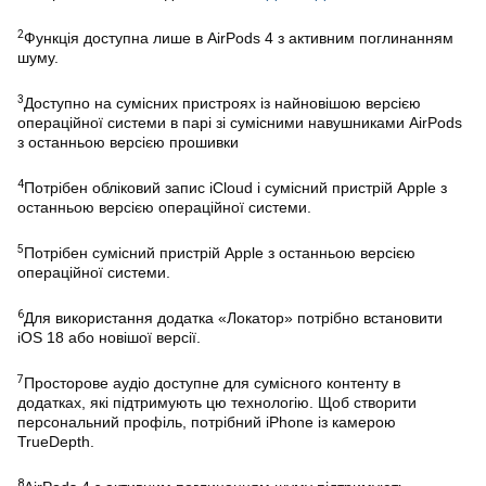
2
Функція доступна лише в AirPods 4 з активним поглинанням
шуму.
3
Доступно на сумісних пристроях із найновішою версією
операційної системи в парі зі сумісними навушниками AirPods
з останньою версією прошивки
4
Потрібен обліковий запис iCloud і сумісний пристрій Apple з
останньою версією операційної системи.
5
Потрібен сумісний пристрій Apple з останньою версією
операційної системи.
6
Для використання додатка «Локатор» потрібно встановити
iOS 18 або новішої версії.
7
Просторове аудіо доступне для сумісного контенту в
додатках, які підтримують цю технологію. Щоб створити
персональний профіль, потрібний iPhone із камерою
TrueDepth.
8