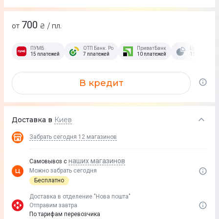
700
от
₴ / пл.
ПУМБ
ОТП Банк. Розстрочка Скибочка.
ПриватБанк
Це Розстроч
15 платежей
7 платежей
10 платежей
15 платежей
В кредит
Доставка в
Киев
Забрать сегодня
12 магазинов
наших магазинов
Самовывоз с
Можно забрать сегодня
Бесплатно
Доставка в отделение "Нова пошта"
Отправим завтра
По тарифам перевозчика