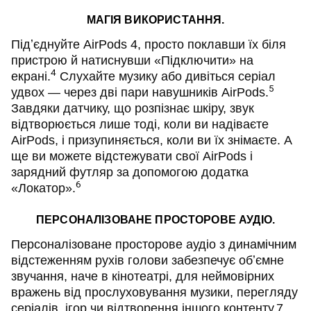
МАГІЯ ВИКОРИСТАННЯ.
Підʼєднуйте AirPods 4, просто поклавши їх біля
пристрою й натиснувши «Підключити» на
4
екрані.
Слухайте музику або дивіться серіал
5
удвох — через дві пари навушників AirPods.
Завдяки датчику, що розпізнає шкіру, звук
відтворюється лише тоді, коли ви надіваєте
AirPods, і призупиняється, коли ви їх знімаєте. А
ще ви можете відстежувати свої AirPods і
зарядний футляр за допомогою додатка
6
«Локатор».
ПЕРСОНАЛІЗОВАНЕ ПРОСТОРОВЕ АУДІО.
Персоналізоване просторове аудіо з динамічним
відстеженням рухів голови забезпечує обʼємне
звучання, наче в кінотеатрі, для неймовірних
вражень від прослуховування музики, перегляду
серіалів, ігор чи відтворення іншого контенту.7