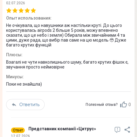
02.07.2026
Эксплуатация
Опыт использования
:
Не очікувала, що навушники аж настільки круті. До цього
Интерфейс подключения
користувалась airpods 2 більше 5 років, можу впевнено
Bluetooth 5.3
сказати, що це небо і земля) Обирала між звичайними 4 та
цими, дуже рада, що вибір пав саме на цю модель 🥹 Дуже
багато крутих функцій
Длина кабеля
Плюсы
:
Нет
Взагалі не чути навколишнього шуму, багато крутих фішок є,
звучання просто неймовірне
Съемный кабель
Минусы
:
Нет
Поки не знайшла)
Управление
Голосовое управление
Ответить
0
Полезный отзыв?
Multipoint
Функции управления
Нажмите трижды, чтобы вернуться к предыдущему треку
Представник компанії «Цитрус»
Ответ
Поддержка голосового ассистента
12.07.2026