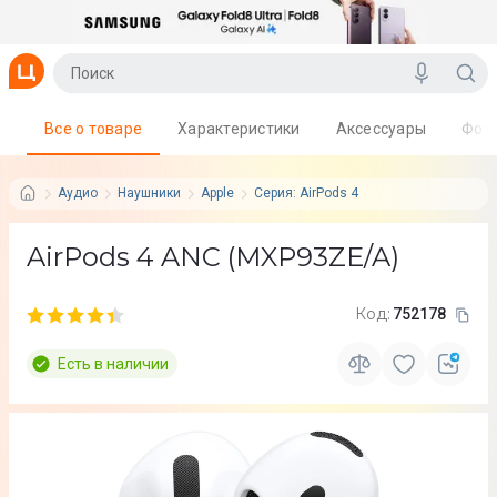
Все о товаре
Характеристики
Аксессуары
Фот
Аудио
Наушники
Apple
Серия: AirPods 4
AirPods 4 ANC (MXP93ZE/A)
Код:
752178
Есть в наличии