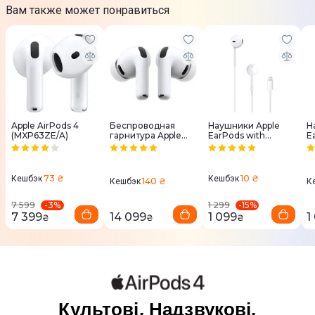
Вам также может понравиться
Apple AirPods 4
Беcпроводная
Наушники Apple
Н
(MXP63ZE/A)
гарнитура Apple
EarPods with
E
AirPods Pro 3
Lightning
C
Connector
(
(MMTN2ZM/A)
73 ₴
10 ₴
Кешбэк
Кешбэк
140 ₴
Кешбэк
К
-
3
%
-
15
%
7 599
1 299
7 399
14 099
1 099
1
₴
₴
₴
Культові. Надзвукові.