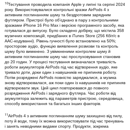
10
Тестування проводила компанія Apple у липні та серпні 2024
року. Використовувалися контрольні зразки AirPods 4 з
активним поглинанням шуму та бездротовим зарядним
футляром. Пристрої було об’єднано в пару з контрольними
зразками iPhone 16 Pro Max і версією програмного засобу, яка
готувалася до випуску. Було складено добірку, що містила 358
музичних композицій, придбаних в iTunes Store (256 Кбіт/с в
AAC‑кодуванні). Рівень гучності було встановлено на 50%;
просторове аудіо, функцію виявлення розмови та контроль
шуму було вимкнено. З увімкненими контролем шуму й
активним поглинанням шуму час прослуховування становив
до 20 годин. У процесі тестування визначалася тривалість
роботи акумуляторів AirPods під час відтворення аудіо, яке
тривало доти, доки один з навушників не припиняв роботу.
Потім розряджені AirPods повністю заряджалися, а музика
знову відтворювалася, аж поки один із навушників не припиняв
відтворювати звук. Цей цикл повторювався до повного
розрядження AirPods і зарядного футляра. Час роботи від
акумулятора залежить від параметрів пристрою, середовища,
способу використання та багатьох інших факторів.
11
AirPods 4 з активним поглинанням шуму захищено від пилу,
поту й води, тому їх можна використовувати під час тренувань
і занять неводними видами спорту. Продукти, зокрема